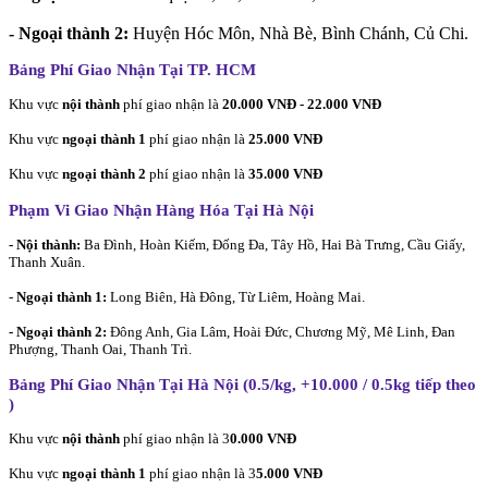
- Ngoại thành 2:
Huyện Hóc Môn, Nhà Bè, Bình Chánh, Củ Chi.
Bảng Phí Giao Nhận Tại TP. HCM
Khu vực
nội thành
phí giao nhận là
20.000 VNĐ - 22.000 VNĐ
Khu vực
ngoại thành 1
phí giao nhận là
25.000 VNĐ
Khu vực
ngoại thành 2
phí giao nhận là
35.000 VNĐ
Phạm Vi Giao Nhận Hàng Hóa Tại Hà Nội
- Nội thành:
Ba Đình, Hoàn Kiếm, Đống Đa, Tây Hồ, Hai Bà Trưng, Cầu Giấy,
Thanh Xuân.
-
Ngoại thành 1:
Long Biên, Hà Đông, Từ Liêm, Hoàng Mai.
- Ngoại thành 2:
Đông Anh, Gia Lâm, Hoài Đức, Chương Mỹ, Mê Linh, Đan
Phượng, Thanh Oai, Thanh Trì.
Bảng Phí Giao Nhận Tại Hà Nội (0.5/kg, +10.000 / 0.5kg tiếp theo
)
Khu vực
nội thành
phí giao nhận là 3
0.000 VNĐ
Khu vực
ngoại thành 1
phí giao nhận là 3
5.000 VNĐ