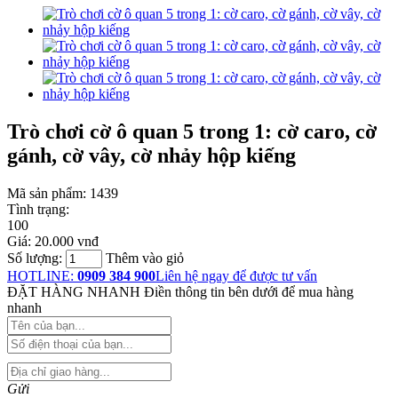
Trò chơi cờ ô quan 5 trong 1: cờ caro, cờ
gánh, cờ vây, cờ nhảy hộp kiếng
Mã sản phẩm:
1439
Tình trạng:
100
Giá:
20.000 vnđ
Số lượng:
Thêm vào giỏ
HOTLINE:
0909 384 900
Liên hệ ngay để được tư vấn
ĐẶT HÀNG NHANH
Điền thông tin bên dưới để mua hàng
nhanh
Gửi