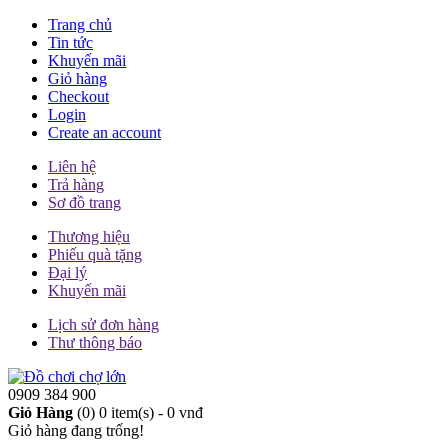
Trang chủ
Tin tức
Khuyến mãi
Giỏ hàng
Checkout
Login
Create an account
Liên hệ
Trả hàng
Sơ đồ trang
Thương hiệu
Phiếu quà tặng
Đại lý
Khuyến mãi
Lịch sử đơn hàng
Thư thông báo
0909 384 900
Giỏ Hàng
(0)
0 item(s) - 0 vnđ
Giỏ hàng đang trống!