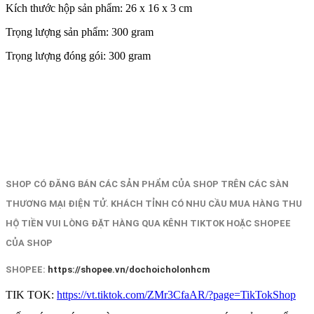
Kích thước hộp sản phẩm: 26 x 16 x 3 cm
Trọng lượng sản phẩm: 300 gram
Trọng lượng đóng gói: 300 gram
SHOP CÓ ĐĂNG BÁN CÁC SẢN PHẨM CỦA SHOP TRÊN CÁC SÀN
THƯƠNG MẠI ĐIỆN TỬ. KHÁCH TỈNH CÓ NHU CẦU MUA HÀNG THU
HỘ TIỀN VUI LÒNG ĐẶT HÀNG QUA KÊNH TIKTOK HOẶC SHOPEE
CỦA SHOP
SHOPEE:
https://shopee.vn/dochoicholonhcm
TIK TOK:
https://vt.tiktok.com/ZMr3CfaAR/?page=TikTokShop