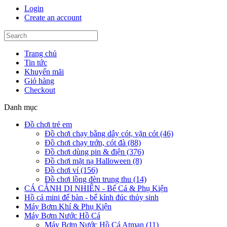
Login
Create an account
Trang chủ
Tin tức
Khuyến mãi
Giỏ hàng
Checkout
Danh mục
Đồ chơi trẻ em
Đồ chơi chạy bằng dây cót, vặn cót (46)
Đồ chơi chạy trớn, cót đà (88)
Đồ chơi dùng pin & điện (376)
Đồ chơi mặt nạ Halloween (8)
Đồ chơi vỉ (156)
Đồ chơi lồng đèn trung thu (14)
CÁ CẢNH DI NHIÊN - Bể Cá & Phụ Kiện
Hồ cá mini để bàn - bể kính đúc thủy sinh
Máy Bơm Khí & Phụ Kiện
Máy Bơm Nước Hồ Cá
Máy Bơm Nước Hồ Cá Atman (11)