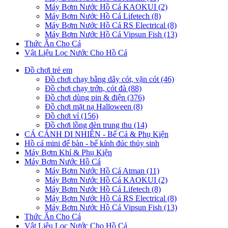
Máy Bơm Nước Hồ Cá KAOKUI (2)
Máy Bơm Nước Hồ Cá Lifetech (8)
Máy Bơm Nước Hồ Cá RS Electrical (8)
Máy Bơm Nước Hồ Cá Vipsun Fish (13)
Thức Ăn Cho Cá
Vật Liệu Lọc Nước Cho Hồ Cá
Đồ chơi trẻ em
Đồ chơi chạy bằng dây cót, vặn cót (46)
Đồ chơi chạy trớn, cót đà (88)
Đồ chơi dùng pin & điện (376)
Đồ chơi mặt nạ Halloween (8)
Đồ chơi vỉ (156)
Đồ chơi lồng đèn trung thu (14)
CÁ CẢNH DI NHIÊN - Bể Cá & Phụ Kiện
Hồ cá mini để bàn - bể kính đúc thủy sinh
Máy Bơm Khí & Phụ Kiện
Máy Bơm Nước Hồ Cá
Máy Bơm Nước Hồ Cá Atman (11)
Máy Bơm Nước Hồ Cá KAOKUI (2)
Máy Bơm Nước Hồ Cá Lifetech (8)
Máy Bơm Nước Hồ Cá RS Electrical (8)
Máy Bơm Nước Hồ Cá Vipsun Fish (13)
Thức Ăn Cho Cá
Vật Liệu Lọc Nước Cho Hồ Cá