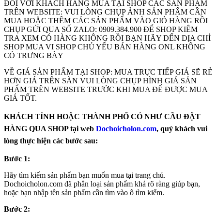
ĐỐI VỚI KHÁCH HÀNG MUA TẠI SHOP CÁC SẢN PHẨM
TRÊN WEBSITE: VUI LÒNG CHỤP ẢNH SẢN PHẨM CẦN
MUA HOẶC THÊM CÁC SẢN PHẨM VÀO GIỎ HÀNG RỒI
CHỤP GỬI QUA SỐ ZALO: 0909.384.900 ĐỂ SHOP KIÊM
TRA XEM CÓ HÀNG KHÔNG RỒI BẠN HÃY ĐẾN ĐỊA CHỈ
SHOP MUA VI SHOP CHỦ YẾU BÁN HÀNG ONL KHÔNG
CÓ TRƯNG BÀY
VỀ GIÁ SẢN PHẨM TẠI SHOP: MUA TRỰC TIẾP GIÁ SẼ RẺ
HƠN GIÁ TRÊN SÀN VUI LÒNG CHỤP HÌNH GIÁ SẢN
PHẨM TRÊN WEBSITE TRƯỚC KHI MUA ĐẾ ĐƯỢC MUA
GIÁ TỐT.
KHÁCH TỈNH HOẶC THÀNH PHỐ CÓ NHƯ CẦU ĐẶT
HÀNG QUA SHOP tại web
Dochoicholon.com
, quý khách vui
lòng thực hiện các bước sau:
Bước 1:
Hãy tìm kiếm sản phẩm bạn muốn mua tại trang chủ.
Dochoicholon.com đã phân loại sản phẩm khá rõ ràng giúp bạn,
hoặc bạn nhập tên sản phẩm cần tìm vào ô tìm kiếm.
Bước 2: