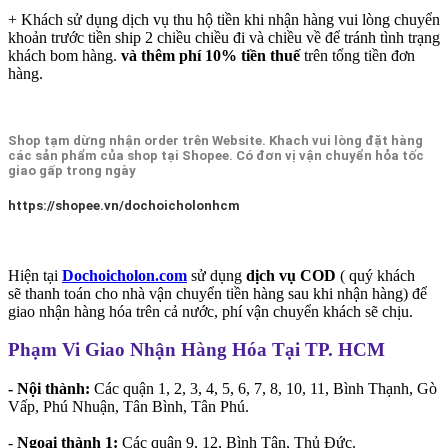
+ Khách sử dụng dịch vụ thu hộ tiền khi nhận hàng vui lòng chuyển
khoản trước tiền ship 2 chiều chiều đi và chiều về để tránh tình trạng
khách bom hàng.
và thêm phí 10% tiền thuế
trên tổng tiền đơn
hàng.
Shop tạm dừng nhận order trên Website. Khach vui lòng đặt hàng
các sản phẩm của shop tại Shopee. Có đơn vị vận chuyển hỏa tốc
giao gấp trong ngày
https://shopee.vn/dochoicholonhcm
Hiện tại
Dochoicholon.com
sử dụng
dịch vụ COD
( quý khách
sẽ thanh toán cho nhà vận chuyển tiền hàng sau khi nhận hàng) để
giao nhận hàng hóa trên cả nước, phí vận chuyển khách sẽ chịu.
Phạm Vi Giao Nhận Hàng Hóa Tại TP. HCM
- Nội thành:
Các quận 1, 2, 3, 4, 5, 6, 7, 8, 10, 11, Bình Thạnh, Gò
Vấp, Phú Nhuận, Tân Bình, Tân Phú.
-
Ngoại thành 1:
Các quận 9, 12, Bình Tân, Thủ Đức.