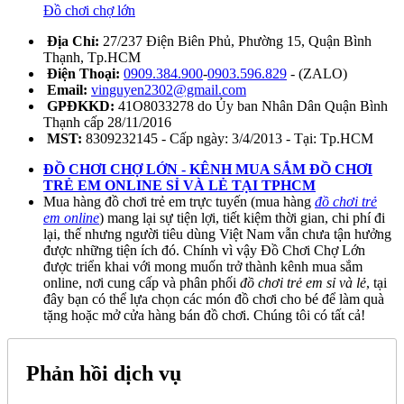
Đồ chơi chợ lớn
Địa Chỉ:
27/237 Điện Biên Phủ, Phường 15, Quận Bình
Thạnh, Tp.HCM
Điện Thoại:
0909.384.900
-
0903.596.829
- (ZALO)
Email:
vinguyen2302@gmail.com
GPĐKKD:
41O8033278 do Ủy ban Nhân Dân Quận Bình
Thạnh cấp 28/11/2016
MST:
8309232145 - Cấp ngày: 3/4/2013 - Tại: Tp.HCM
ĐỒ CHƠI CHỢ LỚN - KÊNH MUA SẮM ĐỒ CHƠI
TRẺ EM ONLINE SỈ VÀ LẺ TẠI TPHCM
Mua hàng đồ chơi trẻ em trực tuyến (mua hàng
đồ chơi trẻ
em online
) mang lại sự tiện lợi, tiết kiệm thời gian, chi phí đi
lại, thế nhưng người tiêu dùng Việt Nam vẫn chưa tận hưởng
được những tiện ích đó. Chính vì vậy Đồ Chơi Chợ Lớn
được triển khai với mong muốn trở thành kênh mua sắm
online, nơi cung cấp và phân phối
đồ chơi trẻ em sỉ và lẻ
, tại
đây bạn có thể lựa chọn các món đồ chơi cho bé để làm quà
tặng hoặc mở cửa hàng bán đồ chơi. Chúng tôi có tất cả!
Phản hồi dịch vụ