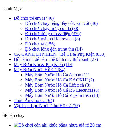
Danh Mục
Đồ chơi trẻ em (1440)
Đồ chơi chạy bằng dây cót, vặn cót (46)
Đồ chơi chạy trớn, cót đà (88)
Đồ chơi dùng pin & điện (376)
Đồ chơi mặt nạ Halloween (8)
Đồ chơi vỉ (156)
Đồ chơi lồng đèn trung thu (14)
CÁ CẢNH DI NHIÊN - Bể Cá & Phụ Kiện (833)
Hồ cá mini để bàn - bể kính đúc thủy sinh (27)
Máy Bơm Khí & Phụ Kiện (114)
Máy Bơm Nước Hồ Cá (84)
Máy Bơm Nước Hồ Cá Atman (11)
Máy Bơm Nước Hồ Cá KAOKUI (2)
Máy Bơm Nước Hồ Cá Lifetech (8)
Máy Bơm Nước Hồ Cá RS Electrical (8)
Máy Bơm Nước Hồ Cá Vipsun Fish (13)
Thức Ăn Cho Cá (64)
Vật Liệu Lọc Nước Cho Hồ Cá (57)
SP bán chạy