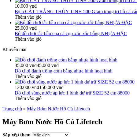
10.000 vnđ
Bịch CÁT TRẮNG THỦY TINH 500 Gram trang tri hồ cá cả
Thêm vào giỏ
25.000 vnđ
Bộ đồ chơi lắc bầu cua cá cọp xúc xắc bằng NHỰA ĐẶC
Thêm vào giỏ
Khuyến mãi
35.000 vnđ
45.000 vnđ
Đồ chơi đánh trống cơm bằng nhựa hình hoạt hình
Thêm vào giỏ
120.000 vnđ
150.000 vnđ
Đồ chơi súng nước áp lực 1 bình dự trữ SIZE 52 cm 88000
Thêm vào giỏ
Trang chủ
»
Máy Bơm Nước Hồ Cá Lifetech
Máy Bơm Nước Hồ Cá Lifetech
Sắp xếp theo: