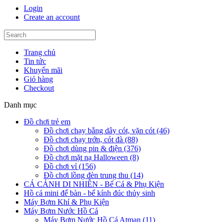
Login
Create an account
Trang chủ
Tin tức
Khuyến mãi
Giỏ hàng
Checkout
Danh mục
Đồ chơi trẻ em
Đồ chơi chạy bằng dây cót, vặn cót (46)
Đồ chơi chạy trớn, cót đà (88)
Đồ chơi dùng pin & điện (376)
Đồ chơi mặt nạ Halloween (8)
Đồ chơi vỉ (156)
Đồ chơi lồng đèn trung thu (14)
CÁ CẢNH DI NHIÊN - Bể Cá & Phụ Kiện
Hồ cá mini để bàn - bể kính đúc thủy sinh
Máy Bơm Khí & Phụ Kiện
Máy Bơm Nước Hồ Cá
Máy Bơm Nước Hồ Cá Atman (11)