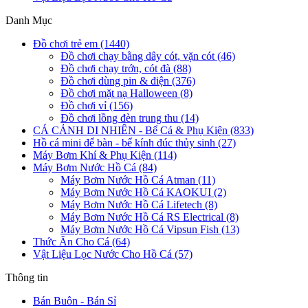
Danh Mục
Đồ chơi trẻ em (1440)
Đồ chơi chạy bằng dây cót, vặn cót (46)
Đồ chơi chạy trớn, cót đà (88)
Đồ chơi dùng pin & điện (376)
Đồ chơi mặt nạ Halloween (8)
Đồ chơi vỉ (156)
Đồ chơi lồng đèn trung thu (14)
CÁ CẢNH DI NHIÊN - Bể Cá & Phụ Kiện (833)
Hồ cá mini để bàn - bể kính đúc thủy sinh (27)
Máy Bơm Khí & Phụ Kiện (114)
Máy Bơm Nước Hồ Cá (84)
Máy Bơm Nước Hồ Cá Atman (11)
Máy Bơm Nước Hồ Cá KAOKUI (2)
Máy Bơm Nước Hồ Cá Lifetech (8)
Máy Bơm Nước Hồ Cá RS Electrical (8)
Máy Bơm Nước Hồ Cá Vipsun Fish (13)
Thức Ăn Cho Cá (64)
Vật Liệu Lọc Nước Cho Hồ Cá (57)
Thông tin
Bán Buôn - Bán Sỉ