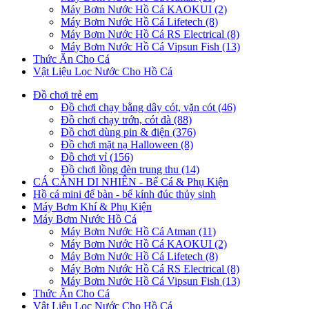
Máy Bơm Nước Hồ Cá KAOKUI (2)
Máy Bơm Nước Hồ Cá Lifetech (8)
Máy Bơm Nước Hồ Cá RS Electrical (8)
Máy Bơm Nước Hồ Cá Vipsun Fish (13)
Thức Ăn Cho Cá
Vật Liệu Lọc Nước Cho Hồ Cá
Đồ chơi trẻ em
Đồ chơi chạy bằng dây cót, vặn cót (46)
Đồ chơi chạy trớn, cót đà (88)
Đồ chơi dùng pin & điện (376)
Đồ chơi mặt nạ Halloween (8)
Đồ chơi vỉ (156)
Đồ chơi lồng đèn trung thu (14)
CÁ CẢNH DI NHIÊN - Bể Cá & Phụ Kiện
Hồ cá mini để bàn - bể kính đúc thủy sinh
Máy Bơm Khí & Phụ Kiện
Máy Bơm Nước Hồ Cá
Máy Bơm Nước Hồ Cá Atman (11)
Máy Bơm Nước Hồ Cá KAOKUI (2)
Máy Bơm Nước Hồ Cá Lifetech (8)
Máy Bơm Nước Hồ Cá RS Electrical (8)
Máy Bơm Nước Hồ Cá Vipsun Fish (13)
Thức Ăn Cho Cá
Vật Liệu Lọc Nước Cho Hồ Cá