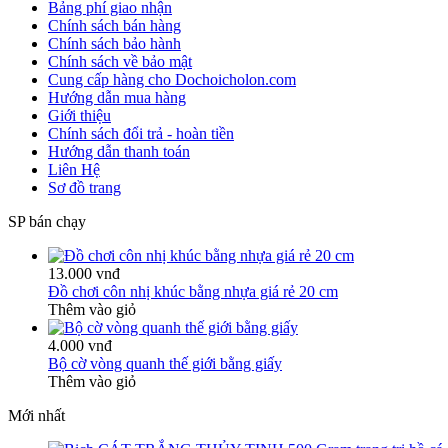
Bảng phí giao nhận
Chính sách bán hàng
Chính sách bảo hành
Chính sách về bảo mật
Cung cấp hàng cho Dochoicholon.com
Hướng dẫn mua hàng
Giới thiệu
Chính sách đổi trả - hoàn tiền
Hướng dẫn thanh toán
Liên Hệ
Sơ đồ trang
SP bán chạy
13.000 vnđ
Đồ chơi côn nhị khúc bằng nhựa giá rẻ 20 cm
Thêm vào giỏ
4.000 vnđ
Bộ cờ vòng quanh thế giới bằng giấy
Thêm vào giỏ
Mới nhất