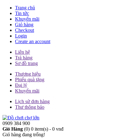
Trang chủ
Tin tức
Khuyến mãi
Giỏ hàng
Checkout
Login
Create an account
Liên hệ
Trả hàng
Sơ đồ trang
Thương hiệu
Phiếu quà tặng
Đại lý
Khuyến mãi
Lịch sử đơn hàng
Thư thông báo
0909 384 900
Giỏ Hàng
(0)
0 item(s) - 0 vnđ
Giỏ hàng đang trống!