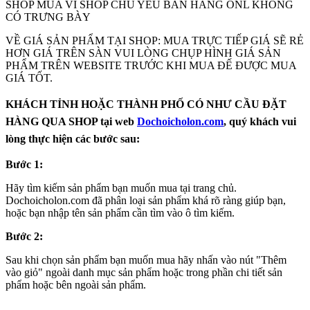
SHOP MUA VI SHOP CHỦ YẾU BÁN HÀNG ONL KHÔNG
CÓ TRƯNG BÀY
VỀ GIÁ SẢN PHẨM TẠI SHOP: MUA TRỰC TIẾP GIÁ SẼ RẺ
HƠN GIÁ TRÊN SÀN VUI LÒNG CHỤP HÌNH GIÁ SẢN
PHẨM TRÊN WEBSITE TRƯỚC KHI MUA ĐẾ ĐƯỢC MUA
GIÁ TỐT.
KHÁCH TỈNH HOẶC THÀNH PHỐ CÓ NHƯ CẦU ĐẶT
HÀNG QUA SHOP tại web
Dochoicholon.com
, quý khách vui
lòng thực hiện các bước sau:
Bước 1:
Hãy tìm kiếm sản phẩm bạn muốn mua tại trang chủ.
Dochoicholon.com đã phân loại sản phẩm khá rõ ràng giúp bạn,
hoặc bạn nhập tên sản phẩm cần tìm vào ô tìm kiếm.
Bước 2:
Sau khi chọn sản phẩm bạn muốn mua hãy nhấn vào nút "Thêm
vào giỏ" ngoài danh mục sản phẩm hoặc trong phần chi tiết sản
phẩm hoặc bên ngoài sản phẩm.