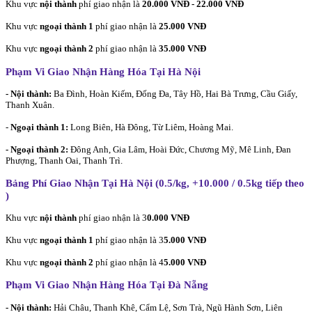
Khu vực
nội thành
phí giao nhận là
20.000 VNĐ - 22.000 VNĐ
Khu vực
ngoại thành 1
phí giao nhận là
25.000 VNĐ
Khu vực
ngoại thành 2
phí giao nhận là
35.000 VNĐ
Phạm Vi Giao Nhận Hàng Hóa Tại Hà Nội
- Nội thành:
Ba Đình, Hoàn Kiếm, Đống Đa, Tây Hồ, Hai Bà Trưng, Cầu Giấy,
Thanh Xuân.
-
Ngoại thành 1:
Long Biên, Hà Đông, Từ Liêm, Hoàng Mai.
- Ngoại thành 2:
Đông Anh, Gia Lâm, Hoài Đức, Chương Mỹ, Mê Linh, Đan
Phượng, Thanh Oai, Thanh Trì.
Bảng Phí Giao Nhận Tại Hà Nội (0.5/kg, +10.000 / 0.5kg tiếp theo
)
Khu vực
nội thành
phí giao nhận là 3
0.000 VNĐ
Khu vực
ngoại thành 1
phí giao nhận là 3
5.000 VNĐ
Khu vực
ngoại thành 2
phí giao nhận là 4
5.000 VNĐ
Phạm Vi Giao Nhận Hàng Hóa Tại Đà Nẵng
- Nội thành:
Hải Châu, Thanh Khê, Cẩm Lệ, Sơn Trà, Ngũ Hành Sơn, Liên