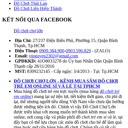
Đồ Chơi Thái Lan
Đồ Chơi Liên Hiệp Thành
KẾT NỐI QUA FACEBOOK
Đồ chơi chợ lớn
Địa Chỉ:
27/237 Điện Biên Phủ, Phường 15, Quận Bình
Thạnh, Tp.HCM
Điện Thoại:
0909.384.900
-
0903.596.829
- (ZALO)
Email:
vinguyen2302@gmail.com
GPĐKKD:
41O8033278 do Ủy ban Nhân Dân Quận Bình
Thạnh cấp 28/11/2016
MST:
8309232145 - Cấp ngày: 3/4/2013 - Tại: Tp.HCM
ĐỒ CHƠI CHỢ LỚN - KÊNH MUA SẮM ĐỒ CHƠI
TRẺ EM ONLINE SỈ VÀ LẺ TẠI TPHCM
Mua hàng đồ chơi trẻ em trực tuyến (mua hàng
đồ chơi trẻ
em online
) mang lại sự tiện lợi, tiết kiệm thời gian, chi phí đi
lại, thế nhưng người tiêu dùng Việt Nam vẫn chưa tận hưởng
được những tiện ích đó. Chính vì vậy Đồ Chơi Chợ Lớn
được triển khai với mong muốn trở thành kênh mua sắm
online, nơi cung cấp và phân phối
đồ chơi trẻ em sỉ và lẻ
, tại
đây bạn có thể lựa chọn các món đồ chơi cho bé để làm quà
tặng hoặc mở cửa hàng bán đồ chơi. Chúng tôi có tất cả!