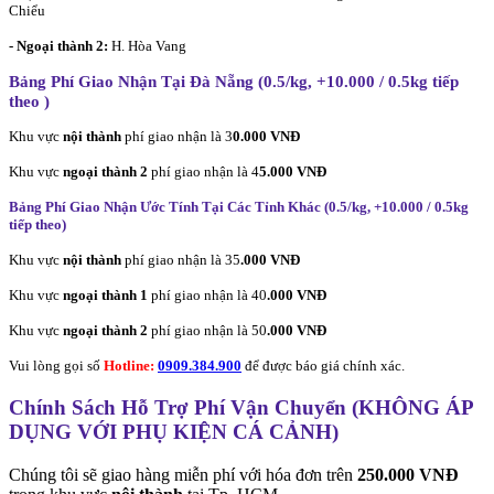
Chiểu
- Ngoại thành 2:
H. Hòa Vang
Bảng Phí Giao Nhận Tại Đà Nẵng (0.5/kg, +10.000 / 0.5kg tiếp
theo
)
Khu vực
nội thành
phí giao nhận là 3
0.000 VNĐ
Khu vực
ngoại thành 2
phí giao nhận là 4
5.000 VNĐ
Bảng Phí Giao Nhận Ước Tính Tại Các Tỉnh Khác (0.5/kg, +10.000 / 0.5kg
tiếp theo
)
Khu vực
nội thành
phí giao nhận là 35
.000 VNĐ
Khu vực
ngoại thành 1
phí giao nhận là 40
.000 VNĐ
Khu vực
ngoại thành 2
phí giao nhận là 50
.000 VNĐ
Vui lòng gọi số
Hotline:
0909.384.900
để được báo giá chính xác.
Chính Sách Hỗ Trợ Phí Vận Chuyển (KHÔNG ÁP
DỤNG VỚI PHỤ KIỆN CÁ CẢNH)
Chúng tôi sẽ giao hàng miễn phí với hóa đơn trên
250.000 VNĐ