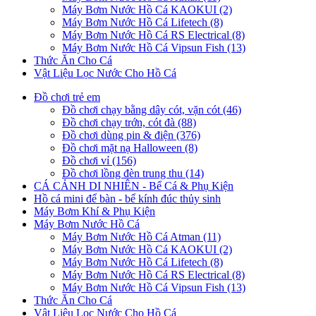
Máy Bơm Nước Hồ Cá KAOKUI (2)
Máy Bơm Nước Hồ Cá Lifetech (8)
Máy Bơm Nước Hồ Cá RS Electrical (8)
Máy Bơm Nước Hồ Cá Vipsun Fish (13)
Thức Ăn Cho Cá
Vật Liệu Lọc Nước Cho Hồ Cá
Đồ chơi trẻ em
Đồ chơi chạy bằng dây cót, vặn cót (46)
Đồ chơi chạy trớn, cót đà (88)
Đồ chơi dùng pin & điện (376)
Đồ chơi mặt nạ Halloween (8)
Đồ chơi vỉ (156)
Đồ chơi lồng đèn trung thu (14)
CÁ CẢNH DI NHIÊN - Bể Cá & Phụ Kiện
Hồ cá mini để bàn - bể kính đúc thủy sinh
Máy Bơm Khí & Phụ Kiện
Máy Bơm Nước Hồ Cá
Máy Bơm Nước Hồ Cá Atman (11)
Máy Bơm Nước Hồ Cá KAOKUI (2)
Máy Bơm Nước Hồ Cá Lifetech (8)
Máy Bơm Nước Hồ Cá RS Electrical (8)
Máy Bơm Nước Hồ Cá Vipsun Fish (13)
Thức Ăn Cho Cá
Vật Liệu Lọc Nước Cho Hồ Cá