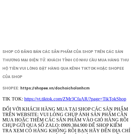
SHOP CÓ ĐĂNG BÁN CÁC SẢN PHẨM CỦA SHOP TRÊN CÁC SÀN
THƯƠNG MẠI ĐIỆN TỬ. KHÁCH TỈNH CÓ NHU CẦU MUA HÀNG THU
HỘ TIỀN VUI LÒNG ĐẶT HÀNG QUA KÊNH TIKTOK HOẶC SHOPEE
CỦA SHOP
SHOPEE:
https://shopee.vn/dochoicholonhcm
TIK TOK:
https://vt.tiktok.com/ZMr3CfaAR/?page=TikTokShop
ĐỐI VỚI KHÁCH HÀNG MUA TẠI SHOP CÁC SẢN PHẨM
TRÊN WEBSITE: VUI LÒNG CHỤP ẢNH SẢN PHẨM CẦN
MUA HOẶC THÊM CÁC SẢN PHẨM VÀO GIỎ HÀNG RỒI
CHỤP GỬI QUA SỐ ZALO: 0909.384.900 ĐỂ SHOP KIÊM
TRA XEM CÓ HÀNG KHÔNG RỒI BẠN HÃY ĐẾN ĐỊA CHỈ