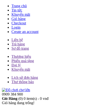
Trang chủ
Tin tức
Khuyến mãi
Giỏ hàng
Checkout
Login
Create an account
Liên hệ
Trả hàng
Sơ đồ trang
Thương hiệu
Phiếu quà tặng
Đại lý
Khuyến mãi
Lịch sử đơn hàng
Thư thông báo
0909 384 900
Giỏ Hàng
(0)
0 item(s) - 0 vnđ
Giỏ hàng đang trống!