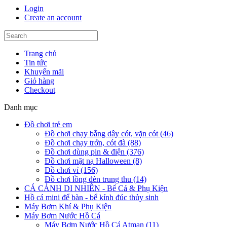
Login
Create an account
Trang chủ
Tin tức
Khuyến mãi
Giỏ hàng
Checkout
Danh mục
Đồ chơi trẻ em
Đồ chơi chạy bằng dây cót, vặn cót (46)
Đồ chơi chạy trớn, cót đà (88)
Đồ chơi dùng pin & điện (376)
Đồ chơi mặt nạ Halloween (8)
Đồ chơi vỉ (156)
Đồ chơi lồng đèn trung thu (14)
CÁ CẢNH DI NHIÊN - Bể Cá & Phụ Kiện
Hồ cá mini để bàn - bể kính đúc thủy sinh
Máy Bơm Khí & Phụ Kiện
Máy Bơm Nước Hồ Cá
Máy Bơm Nước Hồ Cá Atman (11)