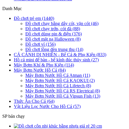
Danh Mục
Đồ chơi trẻ em (1440)
Đồ chơi chạy bằng dây cót, vặn cót (46)
Đồ chơi chạy trớn, cót đà (88)
Đồ chơi dùng pin & điện (376)
Đồ chơi mặt nạ Halloween (8)
Đồ chơi vỉ (156)
Đồ chơi lồng đèn trung thu (14)
CÁ CẢNH DI NHIÊN - Bể Cá & Phụ Kiện (833)
Hồ cá mini để bàn - bể kính đúc thủy sinh (27)
Máy Bơm Khí & Phụ Kiện (114)
Máy Bơm Nước Hồ Cá (84)
Máy Bơm Nước Hồ Cá Atman (11)
Máy Bơm Nước Hồ Cá KAOKUI (2)
Máy Bơm Nước Hồ Cá Lifetech (8)
Máy Bơm Nước Hồ Cá RS Electrical (8)
Máy Bơm Nước Hồ Cá Vipsun Fish (13)
Thức Ăn Cho Cá (64)
Vật Liệu Lọc Nước Cho Hồ Cá (57)
SP bán chạy