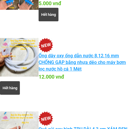
5.000 vnđ
Hết hàng
Ống dây oxy ống dẫn nước 8,12,16 mm
CHỐNG GẬP bằng nhựa dẻo cho máy bơm
lọc nước hồ cá 1 Mét
12.000 vnđ
Hết hàng