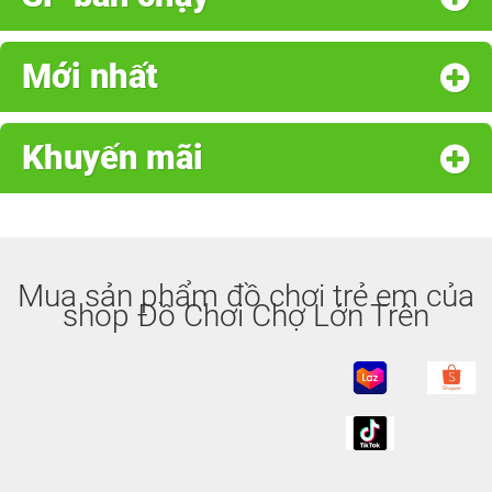
Mới nhất
Khuyến mãi
Mua sản phẩm đồ chơi trẻ em của
shop Đồ Chơi Chợ Lớn Trên