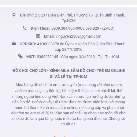
Địa Chỉ:
27/237 Điện Biên Phủ, Phường 15, Quận Bình Thạnh,
Tp.HCM
Điện Thoại:
0909.384.900
-
0903.596.829
- (ZALO)
Email:
vinguyen2302@gmail.com
GPĐKKD:
41O8033278 do Ủy ban Nhân Dân Quận Bình Thạnh
cấp 28/11/2016
MST:
8309232145 - Cấp ngày: 3/4/2013 - Tại: Tp.HCM
ĐỒ CHƠI CHỢ LỚN - KÊNH MUA SẮM ĐỒ CHƠI TRẺ EM ONLINE
SỈ VÀ LẺ TẠI TPHCM
Mua hàng đồ chơi trẻ em trực tuyến (mua hàng
đồ chơi trẻ em
online
) mang lại sự tiện lợi, tiết kiệm thời gian, chi phí đi lại, thế
nhưng người tiêu dùng Việt Nam vẫn chưa tận hưởng được những
tiện ích đó. Chính vì vậy Đồ Chơi Chợ Lớn được triển khai với mong
muốn trở thành kênh mua sắm online, nơi cung cấp và phân phối
đồ chơi trẻ em sỉ và lẻ
, tại đây bạn có thể lựa chọn các món đồ chơi
cho bé để làm quà tặng hoặc mở cửa hàng bán đồ chơi. Chúng tôi
có tất cả!