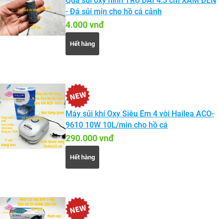
Quả sủi oxy hình TRỤ DÀI 4.3 cm XÁM ĐEN
- Đá sủi mịn cho hồ cá cảnh
4.000 vnđ
Hết hàng
Máy sủi khí Oxy Siêu Êm 4 vòi Hailea ACO-
9610 10W 10L/min cho hồ cá
290.000 vnđ
Hết hàng