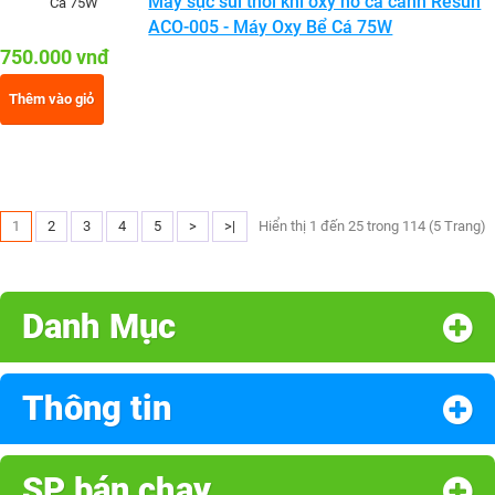
Máy sục sủi thổi khí oxy hồ cá cảnh Resun
ACO-005 - Máy Oxy Bể Cá 75W
750.000 vnđ
Thêm vào giỏ
1
2
3
4
5
>
>|
Hiển thị 1 đến 25 trong 114 (5 Trang)
Danh Mục
Thông tin
SP bán chạy