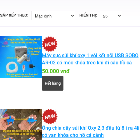
SẮP XẾP THEO:
HIỂN THỊ:
Máy sục sủi khí oxy 1 vòi kết nối USB SOBO
AR-02 có móc khóa treo khi đi câu hồ cá
50.000 vnđ
Hết hàng
Ống chia dây sủi khí Oxy 2,3 đầu từ 8li ra 4li
có van khóa cho hồ cá cảnh