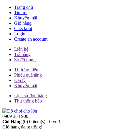
Trang chủ
Tin tức
Khuyến mãi
Giỏ hàng
Checkout
Login
Create an account
Liên hệ
Trả hàng
Sơ đồ trang
Thương hiệu
Phiếu quà tặng
Đại lý
Khuyến mãi
Lịch sử đơn hàng
Thư thông báo
0909 384 900
Giỏ Hàng
(0)
0 item(s) - 0 vnđ
Giỏ hàng đang trống!