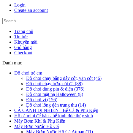
Login
Create an account
Trang chủ
Tin tức
Khuyến mãi
Giỏ hàng
Checkout
Danh mục
Đồ chơi trẻ em
Đồ chơi chạy bằng dây cót, vặn cót (46)
Đồ chơi chạy trớn, cót đà (88)
Đồ chơi dùng pin & điện (376)
Đồ chơi mặt nạ Halloween (8)
Đồ chơi vỉ (156)
Đồ chơi lồng đèn trung thu (14)
CÁ CẢNH DI NHIÊN - Bể Cá & Phụ Kiện
Hồ cá mini để bàn - bể kính đúc thủy sinh
Máy Bơm Khí & Phụ Kiện
Máy Bơm Nước Hồ Cá
Máy Bơm Nước Hồ Cá Atman (11)