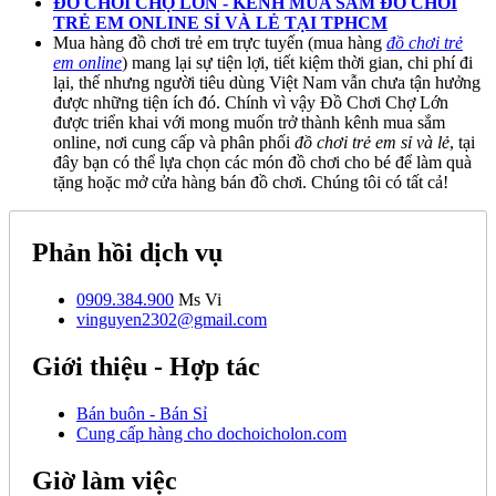
ĐỒ CHƠI CHỢ LỚN - KÊNH MUA SẮM ĐỒ CHƠI
TRẺ EM ONLINE SỈ VÀ LẺ TẠI TPHCM
Mua hàng đồ chơi trẻ em trực tuyến (mua hàng
đồ chơi trẻ
em online
) mang lại sự tiện lợi, tiết kiệm thời gian, chi phí đi
lại, thế nhưng người tiêu dùng Việt Nam vẫn chưa tận hưởng
được những tiện ích đó. Chính vì vậy Đồ Chơi Chợ Lớn
được triển khai với mong muốn trở thành kênh mua sắm
online, nơi cung cấp và phân phối
đồ chơi trẻ em sỉ và lẻ
, tại
đây bạn có thể lựa chọn các món đồ chơi cho bé để làm quà
tặng hoặc mở cửa hàng bán đồ chơi. Chúng tôi có tất cả!
Phản hồi dịch vụ
0909.384.900
Ms Vi
vinguyen2302@gmail.com
Giới thiệu - Hợp tác
Bán buôn - Bán Sỉ
Cung cấp hàng cho dochoicholon.com
Giờ làm việc