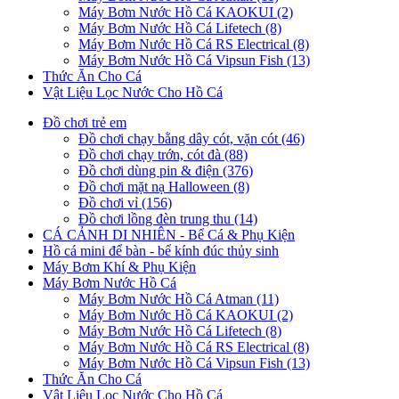
Máy Bơm Nước Hồ Cá KAOKUI (2)
Máy Bơm Nước Hồ Cá Lifetech (8)
Máy Bơm Nước Hồ Cá RS Electrical (8)
Máy Bơm Nước Hồ Cá Vipsun Fish (13)
Thức Ăn Cho Cá
Vật Liệu Lọc Nước Cho Hồ Cá
Đồ chơi trẻ em
Đồ chơi chạy bằng dây cót, vặn cót (46)
Đồ chơi chạy trớn, cót đà (88)
Đồ chơi dùng pin & điện (376)
Đồ chơi mặt nạ Halloween (8)
Đồ chơi vỉ (156)
Đồ chơi lồng đèn trung thu (14)
CÁ CẢNH DI NHIÊN - Bể Cá & Phụ Kiện
Hồ cá mini để bàn - bể kính đúc thủy sinh
Máy Bơm Khí & Phụ Kiện
Máy Bơm Nước Hồ Cá
Máy Bơm Nước Hồ Cá Atman (11)
Máy Bơm Nước Hồ Cá KAOKUI (2)
Máy Bơm Nước Hồ Cá Lifetech (8)
Máy Bơm Nước Hồ Cá RS Electrical (8)
Máy Bơm Nước Hồ Cá Vipsun Fish (13)
Thức Ăn Cho Cá
Vật Liệu Lọc Nước Cho Hồ Cá