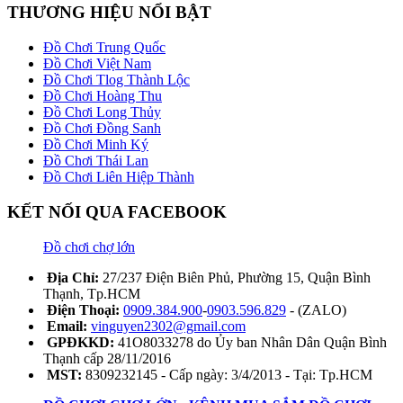
THƯƠNG HIỆU NỔI BẬT
Đồ Chơi Trung Quốc
Đồ Chơi Việt Nam
Đồ Chơi Tlog Thành Lộc
Đồ Chơi Hoàng Thu
Đồ Chơi Long Thủy
Đồ Chơi Đồng Sanh
Đồ Chơi Minh Ký
Đồ Chơi Thái Lan
Đồ Chơi Liên Hiệp Thành
KẾT NỐI QUA FACEBOOK
Đồ chơi chợ lớn
Địa Chỉ:
27/237 Điện Biên Phủ, Phường 15, Quận Bình
Thạnh, Tp.HCM
Điện Thoại:
0909.384.900
-
0903.596.829
- (ZALO)
Email:
vinguyen2302@gmail.com
GPĐKKD:
41O8033278 do Ủy ban Nhân Dân Quận Bình
Thạnh cấp 28/11/2016
MST:
8309232145 - Cấp ngày: 3/4/2013 - Tại: Tp.HCM