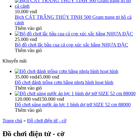
10.000 vnđ
Bịch CÁT TRẮNG THỦY TINH 500 Gram trang tri hồ cá
cảnh
Thêm vào giỏ
25.000 vnđ
Bộ đồ chơi lắc bầu cua cá cọp xúc xắc bằng NHỰA ĐẶC
Thêm vào giỏ
Khuyến mãi
35.000 vnđ
45.000 vnđ
Đồ chơi đánh trống cơm bằng nhựa hình hoạt hình
Thêm vào giỏ
120.000 vnđ
150.000 vnđ
Đồ chơi súng nước áp lực 1 bình dự trữ SIZE 52 cm 88000
Thêm vào giỏ
Trang chủ
»
Đồ chơi điện tử - cờ
Đồ chơi điện tử - cờ