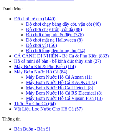
Danh Mục
Đồ chơi trẻ em (1440)
Đồ chơi chạy bằng dây cót, vặn cót (46)
Đồ chơi chạy trớn, cót đà (88)
Đồ chơi dùng pin & điện (376)
Đồ chơi mặt nạ Halloween (8)
Đồ chơi vỉ (156)
Đồ chơi lồng đèn trung thu (14)
CÁ CẢNH DI NHIÊN - Bể Cá & Phụ Kiện (833)
Hồ cá mini để bàn - bể kính đúc thủy sinh (27)
Máy Bơm Khí & Phụ Kiện (114)
Máy Bơm Nước Hồ Cá (84)
Máy Bơm Nước Hồ Cá Atman (11)
Máy Bơm Nước Hồ Cá KAOKUI (2)
Máy Bơm Nước Hồ Cá Lifetech (8)
Máy Bơm Nước Hồ Cá RS Electrical (8)
Máy Bơm Nước Hồ Cá Vipsun Fish (13)
Thức Ăn Cho Cá (64)
Vật Liệu Lọc Nước Cho Hồ Cá (57)
Thông tin
Bán Buôn - Bán Sỉ