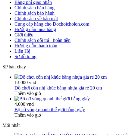
Bảng phí giao nhận
Chính sách bán hàng
Chính sách bảo hành
Chính sách về bảo mật
Cung cấp hàng cho Dochoicholon.com
Hướng dẫn mua hàng
Giới thiệu
Chính sách đổi trả - hoàn tiền
Hướng dẫn thanh toán
Liên Hệ
Sơ đồ trang
SP bán chạy
13.000 vnđ
Đồ chơi côn nhị khúc bằng nhựa giá rẻ 20 cm
Thêm vào giỏ
4.000 vnđ
Bộ cờ vòng quanh thế giới bằng giấy
Thêm vào giỏ
Mới nhất