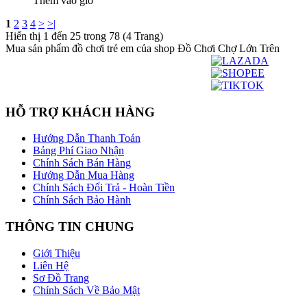
Thêm vào giỏ
1
2
3
4
>
>|
Hiển thị 1 đến 25 trong 78 (4 Trang)
Mua sản phẩm đồ chơi trẻ em của shop Đồ Chơi Chợ Lớn Trên
HỖ TRỢ KHÁCH HÀNG
Hướng Dẫn Thanh Toán
Bảng Phí Giao Nhận
Chính Sách Bán Hàng
Hướng Dẫn Mua Hàng
Chính Sách Đổi Trả - Hoàn Tiền
Chính Sách Bảo Hành
THÔNG TIN CHUNG
Giới Thiệu
Liên Hệ
Sơ Đồ Trang
Chính Sách Về Bảo Mật