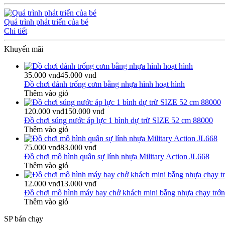
Quá trình phát triển của bé
Chi tiết
Khuyến mãi
35.000 vnđ
45.000 vnđ
Đồ chơi đánh trống cơm bằng nhựa hình hoạt hình
Thêm vào giỏ
120.000 vnđ
150.000 vnđ
Đồ chơi súng nước áp lực 1 bình dự trữ SIZE 52 cm 88000
Thêm vào giỏ
75.000 vnđ
83.000 vnđ
Đồ chơi mô hình quân sự lính nhựa Military Action JL668
Thêm vào giỏ
12.000 vnđ
13.000 vnđ
Đồ chơi mô hình máy bay chở khách mini bằng nhựa chạy trớn
Thêm vào giỏ
SP bán chạy