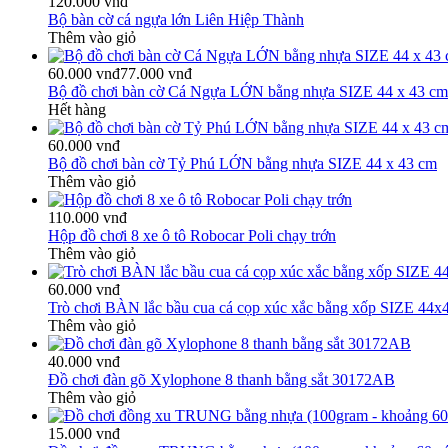
120.000 vnđ
Bộ bàn cờ cá ngựa lớn Liên Hiệp Thành
Thêm vào giỏ
60.000 vnđ
77.000 vnđ
Bộ đồ chơi bàn cờ Cá Ngựa LỚN bằng nhựa SIZE 44 x 43 cm
Hết hàng
60.000 vnđ
Bộ đồ chơi bàn cờ Tỷ Phú LỚN bằng nhựa SIZE 44 x 43 cm
Thêm vào giỏ
110.000 vnđ
Hộp đồ chơi 8 xe ô tô Robocar Poli chạy trớn
Thêm vào giỏ
60.000 vnđ
Trò chơi BÀN lắc bầu cua cá cọp xúc xắc bằng xốp SIZE 44x
Thêm vào giỏ
40.000 vnđ
Đồ chơi đàn gõ Xylophone 8 thanh bằng sắt 30172AB
Thêm vào giỏ
15.000 vnđ