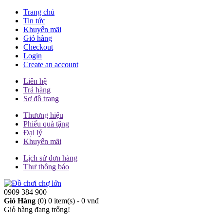
Trang chủ
Tin tức
Khuyến mãi
Giỏ hàng
Checkout
Login
Create an account
Liên hệ
Trả hàng
Sơ đồ trang
Thương hiệu
Phiếu quà tặng
Đại lý
Khuyến mãi
Lịch sử đơn hàng
Thư thông báo
0909 384 900
Giỏ Hàng
(0)
0 item(s) - 0 vnđ
Giỏ hàng đang trống!