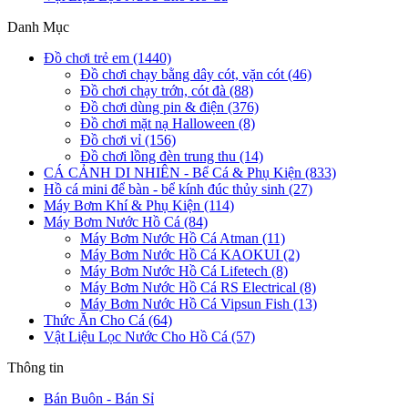
Danh Mục
Đồ chơi trẻ em (1440)
Đồ chơi chạy bằng dây cót, vặn cót (46)
Đồ chơi chạy trớn, cót đà (88)
Đồ chơi dùng pin & điện (376)
Đồ chơi mặt nạ Halloween (8)
Đồ chơi vỉ (156)
Đồ chơi lồng đèn trung thu (14)
CÁ CẢNH DI NHIÊN - Bể Cá & Phụ Kiện (833)
Hồ cá mini để bàn - bể kính đúc thủy sinh (27)
Máy Bơm Khí & Phụ Kiện (114)
Máy Bơm Nước Hồ Cá (84)
Máy Bơm Nước Hồ Cá Atman (11)
Máy Bơm Nước Hồ Cá KAOKUI (2)
Máy Bơm Nước Hồ Cá Lifetech (8)
Máy Bơm Nước Hồ Cá RS Electrical (8)
Máy Bơm Nước Hồ Cá Vipsun Fish (13)
Thức Ăn Cho Cá (64)
Vật Liệu Lọc Nước Cho Hồ Cá (57)
Thông tin
Bán Buôn - Bán Sỉ