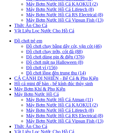
Máy Bơm Nước Hồ Cá KAOKUI (2)
Máy Bơm Nước Hồ Cá Lifetech (8)
Máy Bơm Nước Hồ Cá RS Electrical (8)
Máy Bơm Nước Hồ Cá Vipsun Fish (13)
Thức Ăn Cho Cá
Vật Liệu Lọc Nước Cho Hồ Cá
Đồ chơi trẻ em
Đồ chơi chạy bằng dây cót, vặn cót (46)
Đồ chơi chạy trớn, cót đà (88)
Đồ chơi dùng pin & điện (376)
Đồ chơi mặt nạ Halloween (8)
Đồ chơi vỉ (156)
Đồ chơi lồng đèn trung thu (14)
CÁ CẢNH DI NHIÊN - Bể Cá & Phụ Kiện
Hồ cá mini để bàn - bể kính đúc thủy sinh
Máy Bơm Khí & Phụ Kiện
Máy Bơm Nước Hồ Cá
Máy Bơm Nước Hồ Cá Atman (11)
Máy Bơm Nước Hồ Cá KAOKUI (2)
Máy Bơm Nước Hồ Cá Lifetech (8)
Máy Bơm Nước Hồ Cá RS Electrical (8)
Máy Bơm Nước Hồ Cá Vipsun Fish (13)
Thức Ăn Cho Cá
Vật Liệu Lọc Nước Cho Hồ Cá