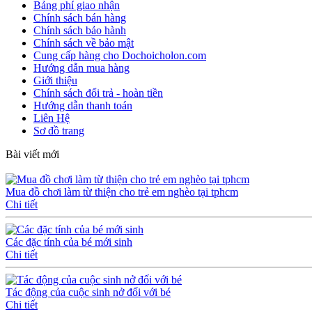
Bảng phí giao nhận
Chính sách bán hàng
Chính sách bảo hành
Chính sách về bảo mật
Cung cấp hàng cho Dochoicholon.com
Hướng dẫn mua hàng
Giới thiệu
Chính sách đổi trả - hoàn tiền
Hướng dẫn thanh toán
Liên Hệ
Sơ đồ trang
Bài viết mới
Mua đồ chơi làm từ thiện cho trẻ em nghèo tại tphcm
Chi tiết
Các đặc tính của bé mới sinh
Chi tiết
Tác động của cuộc sinh nở đối với bé
Chi tiết