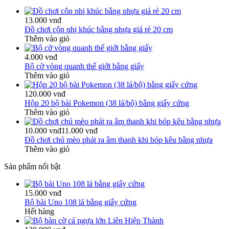
13.000 vnđ
Đồ chơi côn nhị khúc bằng nhựa giá rẻ 20 cm
Thêm vào giỏ
4.000 vnđ
Bộ cờ vòng quanh thế giới bằng giấy
Thêm vào giỏ
120.000 vnđ
Hộp 20 bộ bài Pokemon (38 lá/bộ) bằng giấy cứng
Thêm vào giỏ
10.000 vnđ
11.000 vnđ
Đồ chơi chú mèo phát ra âm thanh khi bóp kêu bằng nhựa
Thêm vào giỏ
Sản phẩm nổi bật
15.000 vnđ
Bộ bài Uno 108 lá bằng giấy cứng
Hết hàng