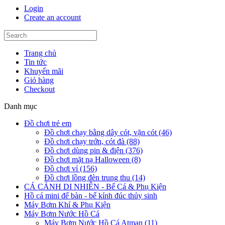
Login
Create an account
Trang chủ
Tin tức
Khuyến mãi
Giỏ hàng
Checkout
Danh mục
Đồ chơi trẻ em
Đồ chơi chạy bằng dây cót, vặn cót (46)
Đồ chơi chạy trớn, cót đà (88)
Đồ chơi dùng pin & điện (376)
Đồ chơi mặt nạ Halloween (8)
Đồ chơi vỉ (156)
Đồ chơi lồng đèn trung thu (14)
CÁ CẢNH DI NHIÊN - Bể Cá & Phụ Kiện
Hồ cá mini để bàn - bể kính đúc thủy sinh
Máy Bơm Khí & Phụ Kiện
Máy Bơm Nước Hồ Cá
Máy Bơm Nước Hồ Cá Atman (11)