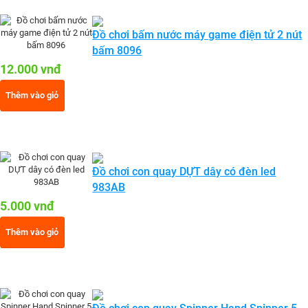
Đồ chơi bấm nước máy game điện tử 2 nút
bấm 8096
12.000 vnđ
Thêm vào giỏ
Đồ chơi con quay DỰT dây có đèn led
983AB
5.000 vnđ
Thêm vào giỏ