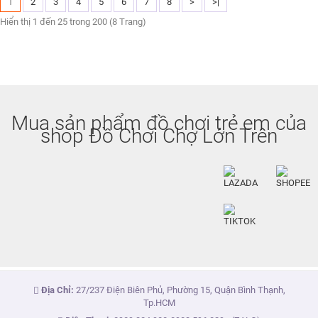
1
2
3
4
5
6
7
8
>
>|
Hiển thị 1 đến 25 trong 200 (8 Trang)
Mua sản phẩm đồ chơi trẻ em của
shop Đồ Chơi Chợ Lớn Trên
Địa Chỉ:
27/237 Điện Biên Phủ, Phường 15, Quận Bình Thạnh,
Tp.HCM