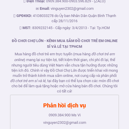
Điện Thoại:
0909.384.900
-
0903.596.829
- (ZALO)
Email:
vinguyen2302@gmail.com
GPĐKKD:
41O8033278 do Ủy ban Nhân Dân Quận Bình Thạnh
cấp 28/11/2016
MST:
8309232145 - Cấp ngày: 3/4/2013 - Tại: Tp.HCM
ĐỒ CHƠI CHỢ LỚN - KÊNH MUA SẮM ĐỒ CHƠI TRẺ EM ONLINE
SỈ VÀ LẺ TẠI TPHCM
Mua hàng đồ chơi trẻ em trực tuyến (mua hàng
đồ chơi trẻ em
online
) mang lại sự tiện lợi, tiết kiệm thời gian, chi phí đi lại, thế
nhưng người tiêu dùng Việt Nam vẫn chưa tận hưởng được những
tiện ích đó. Chính vì vậy Đồ Chơi Chợ Lớn được triển khai với mong
muốn trở thành kênh mua sắm online, nơi cung cấp và phân phối
đồ chơi trẻ em sỉ và lẻ
, tại đây bạn có thể lựa chọn các món đồ chơi
cho bé để làm quà tặng hoặc mở cửa hàng bán đồ chơi. Chúng tôi
có tất cả!
Phản hồi dịch vụ
0909.384.900
Ms Vi
vinguyen2302@gmail.com