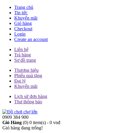
Trang chủ
Tin tức
Khuyến mãi
Giỏ hàng
Checkout
Login
Create an account
Liên hệ
Trả hàng
Sơ đồ trang
Thương hiệu
Phiếu quà tặng
Đại lý
Khuyến mãi
Lịch sử đơn hàng
Thư thông báo
0909 384 900
Giỏ Hàng
(0)
0 item(s) - 0 vnđ
Giỏ hàng đang trống!