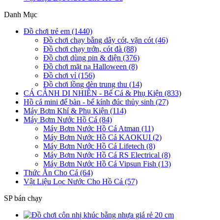
Danh Mục
Đồ chơi trẻ em (1440)
Đồ chơi chạy bằng dây cót, vặn cót (46)
Đồ chơi chạy trớn, cót đà (88)
Đồ chơi dùng pin & điện (376)
Đồ chơi mặt nạ Halloween (8)
Đồ chơi vỉ (156)
Đồ chơi lồng đèn trung thu (14)
CÁ CẢNH DI NHIÊN - Bể Cá & Phụ Kiện (833)
Hồ cá mini để bàn - bể kính đúc thủy sinh (27)
Máy Bơm Khí & Phụ Kiện (114)
Máy Bơm Nước Hồ Cá (84)
Máy Bơm Nước Hồ Cá Atman (11)
Máy Bơm Nước Hồ Cá KAOKUI (2)
Máy Bơm Nước Hồ Cá Lifetech (8)
Máy Bơm Nước Hồ Cá RS Electrical (8)
Máy Bơm Nước Hồ Cá Vipsun Fish (13)
Thức Ăn Cho Cá (64)
Vật Liệu Lọc Nước Cho Hồ Cá (57)
SP bán chạy