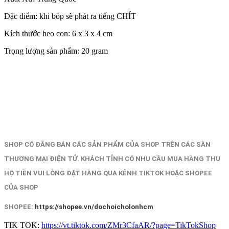
Đặc điểm: khi bóp sẽ phát ra tiếng CHÍT
Kích thước heo con: 6 x 3 x 4 cm
Trọng lượng sản phẩm: 20 gram
SHOP CÓ ĐĂNG BÁN CÁC SẢN PHẨM CỦA SHOP TRÊN CÁC SÀN
THƯƠNG MẠI ĐIỆN TỬ. KHÁCH TỈNH CÓ NHU CẦU MUA HÀNG THU
HỘ TIỀN VUI LÒNG ĐẶT HÀNG QUA KÊNH TIKTOK HOẶC SHOPEE
CỦA SHOP
SHOPEE:
https://shopee.vn/dochoicholonhcm
TIK TOK:
https://vt.tiktok.com/ZMr3CfaAR/?page=TikTokShop