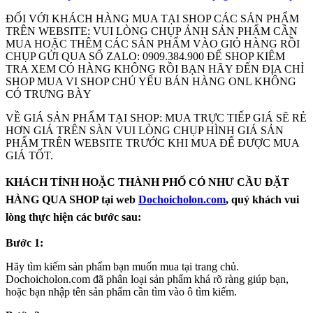
ĐỐI VỚI KHÁCH HÀNG MUA TẠI SHOP CÁC SẢN PHẨM
TRÊN WEBSITE: VUI LÒNG CHỤP ẢNH SẢN PHẨM CẦN
MUA HOẶC THÊM CÁC SẢN PHẨM VÀO GIỎ HÀNG RỒI
CHỤP GỬI QUA SỐ ZALO: 0909.384.900 ĐỂ SHOP KIÊM
TRA XEM CÓ HÀNG KHÔNG RỒI BẠN HÃY ĐẾN ĐỊA CHỈ
SHOP MUA VI SHOP CHỦ YẾU BÁN HÀNG ONL KHÔNG
CÓ TRƯNG BÀY
VỀ GIÁ SẢN PHẨM TẠI SHOP: MUA TRỰC TIẾP GIÁ SẼ RẺ
HƠN GIÁ TRÊN SÀN VUI LÒNG CHỤP HÌNH GIÁ SẢN
PHẨM TRÊN WEBSITE TRƯỚC KHI MUA ĐẾ ĐƯỢC MUA
GIÁ TỐT.
KHÁCH TỈNH HOẶC THÀNH PHỐ CÓ NHƯ CẦU ĐẶT
HÀNG QUA SHOP tại web
Dochoicholon.com
, quý khách vui
lòng thực hiện các bước sau:
Bước 1:
Hãy tìm kiếm sản phẩm bạn muốn mua tại trang chủ.
Dochoicholon.com đã phân loại sản phẩm khá rõ ràng giúp bạn,
hoặc bạn nhập tên sản phẩm cần tìm vào ô tìm kiếm.