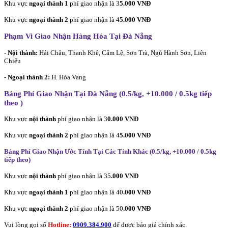
Khu vực
ngoại thành 1
phí giao nhận là 3
5.000 VNĐ
Khu vực
ngoại thành 2
phí giao nhận là 4
5.000 VNĐ
Phạm Vi Giao Nhận Hàng Hóa Tại Đà Nẵng
- Nội thành:
Hải Châu, Thanh Khê, Cẩm Lệ, Sơn Trà, Ngũ Hành Sơn, Liên
Chiểu
- Ngoại thành 2:
H. Hòa Vang
Bảng Phí Giao Nhận Tại Đà Nẵng (0.5/kg, +10.000 / 0.5kg tiếp
theo
)
Khu vực
nội thành
phí giao nhận là 3
0.000 VNĐ
Khu vực
ngoại thành 2
phí giao nhận là 4
5.000 VNĐ
Bảng Phí Giao Nhận Ước Tính Tại Các Tỉnh Khác (0.5/kg, +10.000 / 0.5kg
tiếp theo
)
Khu vực
nội thành
phí giao nhận là 35
.000 VNĐ
Khu vực
ngoại thành 1
phí giao nhận là 40
.000 VNĐ
Khu vực
ngoại thành 2
phí giao nhận là 50
.000 VNĐ
Vui lòng gọi số
Hotline:
0909.384.900
để được báo giá chính xác.