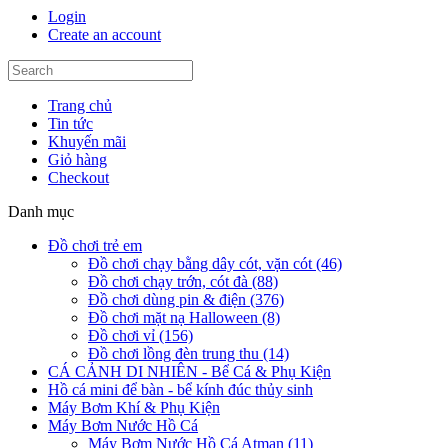
Login
Create an account
Trang chủ
Tin tức
Khuyến mãi
Giỏ hàng
Checkout
Danh mục
Đồ chơi trẻ em
Đồ chơi chạy bằng dây cót, vặn cót (46)
Đồ chơi chạy trớn, cót đà (88)
Đồ chơi dùng pin & điện (376)
Đồ chơi mặt nạ Halloween (8)
Đồ chơi vỉ (156)
Đồ chơi lồng đèn trung thu (14)
CÁ CẢNH DI NHIÊN - Bể Cá & Phụ Kiện
Hồ cá mini để bàn - bể kính đúc thủy sinh
Máy Bơm Khí & Phụ Kiện
Máy Bơm Nước Hồ Cá
Máy Bơm Nước Hồ Cá Atman (11)