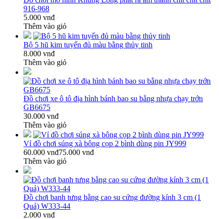
916-968
5.000 vnđ
Thêm vào giỏ
Bộ 5 hũ kim tuyến đủ màu bằng thủy tinh
8.000 vnđ
Thêm vào giỏ
Đồ chơi xe ô tô địa hình bánh bao su bằng nhựa chạy trớn
GB6675
30.000 vnđ
Thêm vào giỏ
Vỉ đồ chơi súng xà bông cọp 2 bình dùng pin JY999
60.000 vnđ
75.000 vnđ
Thêm vào giỏ
Đồ chơi banh tưng bằng cao su cứng đường kính 3 cm (1
Quả) W333-44
2.000 vnđ