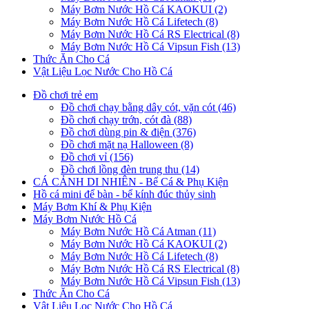
Máy Bơm Nước Hồ Cá KAOKUI (2)
Máy Bơm Nước Hồ Cá Lifetech (8)
Máy Bơm Nước Hồ Cá RS Electrical (8)
Máy Bơm Nước Hồ Cá Vipsun Fish (13)
Thức Ăn Cho Cá
Vật Liệu Lọc Nước Cho Hồ Cá
Đồ chơi trẻ em
Đồ chơi chạy bằng dây cót, vặn cót (46)
Đồ chơi chạy trớn, cót đà (88)
Đồ chơi dùng pin & điện (376)
Đồ chơi mặt nạ Halloween (8)
Đồ chơi vỉ (156)
Đồ chơi lồng đèn trung thu (14)
CÁ CẢNH DI NHIÊN - Bể Cá & Phụ Kiện
Hồ cá mini để bàn - bể kính đúc thủy sinh
Máy Bơm Khí & Phụ Kiện
Máy Bơm Nước Hồ Cá
Máy Bơm Nước Hồ Cá Atman (11)
Máy Bơm Nước Hồ Cá KAOKUI (2)
Máy Bơm Nước Hồ Cá Lifetech (8)
Máy Bơm Nước Hồ Cá RS Electrical (8)
Máy Bơm Nước Hồ Cá Vipsun Fish (13)
Thức Ăn Cho Cá
Vật Liệu Lọc Nước Cho Hồ Cá