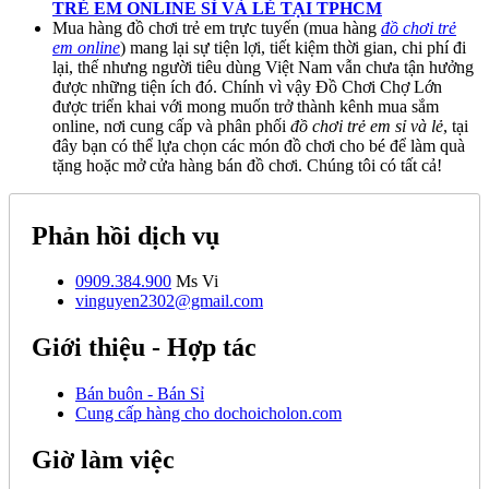
TRẺ EM ONLINE SỈ VÀ LẺ TẠI TPHCM
Mua hàng đồ chơi trẻ em trực tuyến (mua hàng
đồ chơi trẻ
em online
) mang lại sự tiện lợi, tiết kiệm thời gian, chi phí đi
lại, thế nhưng người tiêu dùng Việt Nam vẫn chưa tận hưởng
được những tiện ích đó. Chính vì vậy Đồ Chơi Chợ Lớn
được triển khai với mong muốn trở thành kênh mua sắm
online, nơi cung cấp và phân phối
đồ chơi trẻ em sỉ và lẻ
, tại
đây bạn có thể lựa chọn các món đồ chơi cho bé để làm quà
tặng hoặc mở cửa hàng bán đồ chơi. Chúng tôi có tất cả!
Phản hồi dịch vụ
0909.384.900
Ms Vi
vinguyen2302@gmail.com
Giới thiệu - Hợp tác
Bán buôn - Bán Sỉ
Cung cấp hàng cho dochoicholon.com
Giờ làm việc