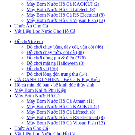
Máy Bơm Nước Hồ Cá KAOKUI (2)
Máy Bơm Nước Hồ Cá Lifetech (8)
Máy Bơm Nước Hồ Cá RS Electrical (8)
Máy Bơm Nước Hồ Cá Vipsun Fish (13)
Thức Ăn Cho Cá
Vật Liệu Lọc Nước Cho Hồ Cá
Đồ chơi trẻ em
Đồ chơi chạy bằng dây cót, vặn cót (46)
Đồ chơi chạy trớn, cót đà (88)
Đồ chơi dùng pin & điện (376)
Đồ chơi mặt nạ Halloween (8)
Đồ chơi vỉ (156)
Đồ chơi lồng đèn trung thu (14)
CÁ CẢNH DI NHIÊN - Bể Cá & Phụ Kiện
Hồ cá mini để bàn - bể kính đúc thủy sinh
Máy Bơm Khí & Phụ Kiện
Máy Bơm Nước Hồ Cá
Máy Bơm Nước Hồ Cá Atman (11)
Máy Bơm Nước Hồ Cá KAOKUI (2)
Máy Bơm Nước Hồ Cá Lifetech (8)
Máy Bơm Nước Hồ Cá RS Electrical (8)
Máy Bơm Nước Hồ Cá Vipsun Fish (13)
Thức Ăn Cho Cá
Vật Liệu Lọc Nước Cho Hồ Cá