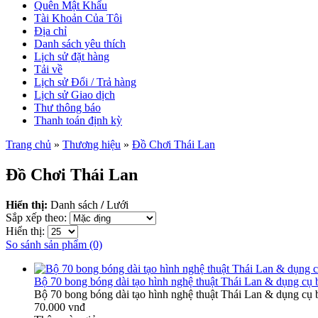
Quên Mật Khẩu
Tài Khoản Của Tôi
Địa chỉ
Danh sách yêu thích
Lịch sử đặt hàng
Tải về
Lịch sử Đổi / Trả hàng
Lịch sử Giao dịch
Thư thông báo
Thanh toán định kỳ
Trang chủ
»
Thương hiệu
»
Đồ Chơi Thái Lan
Đồ Chơi Thái Lan
Hiển thị:
Danh sách
/
Lưới
Sắp xếp theo:
Hiển thị:
So sánh sản phẩm (0)
Bộ 70 bong bóng dài tạo hình nghệ thuật Thái Lan & dụng cụ
Bộ 70 bong bóng dài tạo hình nghệ thuật Thái Lan & dụng cụ bơ
70.000 vnđ