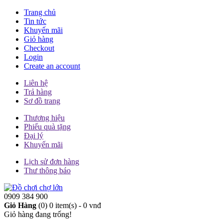
Trang chủ
Tin tức
Khuyến mãi
Giỏ hàng
Checkout
Login
Create an account
Liên hệ
Trả hàng
Sơ đồ trang
Thương hiệu
Phiếu quà tặng
Đại lý
Khuyến mãi
Lịch sử đơn hàng
Thư thông báo
0909 384 900
Giỏ Hàng
(0)
0 item(s) - 0 vnđ
Giỏ hàng đang trống!