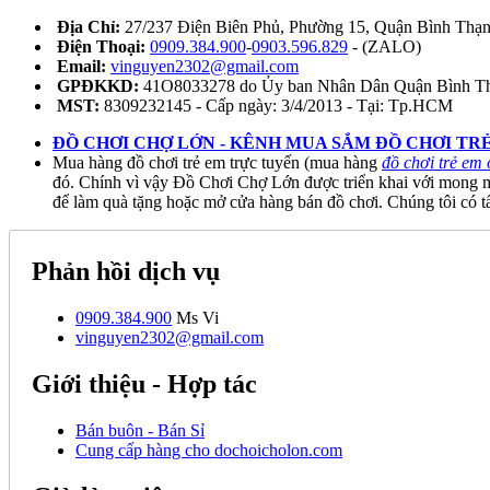
Địa Chỉ:
27/237 Điện Biên Phủ, Phường 15, Quận Bình Th
Điện Thoại:
0909.384.900
-
0903.596.829
- (ZALO)
Email:
vinguyen2302@gmail.com
GPĐKKD:
41O8033278 do Ủy ban Nhân Dân Quận Bình Th
MST:
8309232145 - Cấp ngày: 3/4/2013 - Tại: Tp.HCM
ĐỒ CHƠI CHỢ LỚN - KÊNH MUA SẮM ĐỒ CHƠI TRẺ
Mua hàng đồ chơi trẻ em trực tuyến (mua hàng
đồ chơi trẻ em 
đó. Chính vì vậy Đồ Chơi Chợ Lớn được triển khai với mong m
để làm quà tặng hoặc mở cửa hàng bán đồ chơi. Chúng tôi có tấ
Phản hồi dịch vụ
0909.384.900
Ms Vi
vinguyen2302@gmail.com
Giới thiệu - Hợp tác
Bán buôn - Bán Sỉ
Cung cấp hàng cho dochoicholon.com