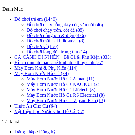
Danh Mục
Đồ chơi trẻ em (1440)
Đồ chơi chạy bằng dây cót, vặn cót (46)
Đồ chơi chạy trớn, cót đà (88)
Đồ chơi dùng pin & điện (376)
Đồ chơi mặt nạ Halloween (8)
Đồ chơi vỉ (156)
Đồ chơi lồng đèn trung thu (14)
CÁ CẢNH DI NHIÊN - Bể Cá & Phụ Kiện (833)
Hồ cá mini để bàn - bể kính đúc thủy sinh (27)
Máy Bơm Khí & Phụ Kiện (114)
Máy Bơm Nước Hồ Cá (84)
Máy Bơm Nước Hồ Cá Atman (11)
Máy Bơm Nước Hồ Cá KAOKUI (2)
Máy Bơm Nước Hồ Cá Lifetech (8)
Máy Bơm Nước Hồ Cá RS Electrical (8)
Máy Bơm Nước Hồ Cá Vipsun Fish (13)
Thức Ăn Cho Cá (64)
Vật Liệu Lọc Nước Cho Hồ Cá (57)
Tài khoản
Đăng nhập
/
Đăng ký