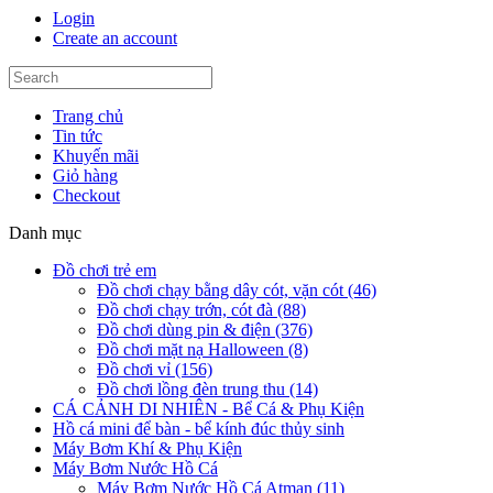
Login
Create an account
Trang chủ
Tin tức
Khuyến mãi
Giỏ hàng
Checkout
Danh mục
Đồ chơi trẻ em
Đồ chơi chạy bằng dây cót, vặn cót (46)
Đồ chơi chạy trớn, cót đà (88)
Đồ chơi dùng pin & điện (376)
Đồ chơi mặt nạ Halloween (8)
Đồ chơi vỉ (156)
Đồ chơi lồng đèn trung thu (14)
CÁ CẢNH DI NHIÊN - Bể Cá & Phụ Kiện
Hồ cá mini để bàn - bể kính đúc thủy sinh
Máy Bơm Khí & Phụ Kiện
Máy Bơm Nước Hồ Cá
Máy Bơm Nước Hồ Cá Atman (11)