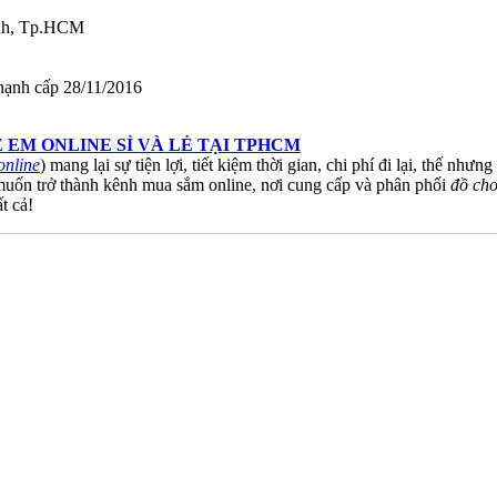
ạnh, Tp.HCM
ạnh cấp 28/11/2016
 EM ONLINE SỈ VÀ LẺ TẠI TPHCM
online
) mang lại sự tiện lợi, tiết kiệm thời gian, chi phí đi lại, thế 
uốn trở thành kênh mua sắm online, nơi cung cấp và phân phối
đồ chơ
t cả!