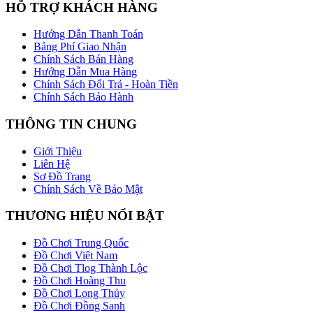
HỖ TRỢ KHÁCH HÀNG
Hướng Dẫn Thanh Toán
Bảng Phí Giao Nhận
Chính Sách Bán Hàng
Hướng Dẫn Mua Hàng
Chính Sách Đổi Trả - Hoàn Tiền
Chính Sách Bảo Hành
THÔNG TIN CHUNG
Giới Thiệu
Liên Hệ
Sơ Đồ Trang
Chính Sách Về Bảo Mật
THƯƠNG HIỆU NỔI BẬT
Đồ Chơi Trung Quốc
Đồ Chơi Việt Nam
Đồ Chơi Tlog Thành Lộc
Đồ Chơi Hoàng Thu
Đồ Chơi Long Thủy
Đồ Chơi Đồng Sanh