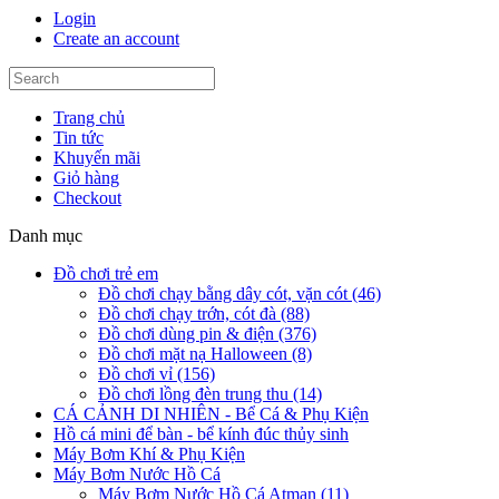
Login
Create an account
Trang chủ
Tin tức
Khuyến mãi
Giỏ hàng
Checkout
Danh mục
Đồ chơi trẻ em
Đồ chơi chạy bằng dây cót, vặn cót (46)
Đồ chơi chạy trớn, cót đà (88)
Đồ chơi dùng pin & điện (376)
Đồ chơi mặt nạ Halloween (8)
Đồ chơi vỉ (156)
Đồ chơi lồng đèn trung thu (14)
CÁ CẢNH DI NHIÊN - Bể Cá & Phụ Kiện
Hồ cá mini để bàn - bể kính đúc thủy sinh
Máy Bơm Khí & Phụ Kiện
Máy Bơm Nước Hồ Cá
Máy Bơm Nước Hồ Cá Atman (11)