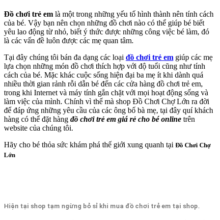
Đồ chơi trẻ em
là một trong những yếu tố hình thành nên tính cách
của bé. Vậy bạn nên chọn những đồ chơi nào có thể giúp bé biết
yêu lao động từ nhỏ, biết ý thức được những công việc bé làm, đó
là các vấn đề luôn được các mẹ quan tâm.
Tại đây chúng tôi bán đa dạng các loại
đồ chơi trẻ em
giúp các mẹ
lựa chọn những món đồ chơi thích hợp với độ tuổi cũng như tính
cách của bé. Mặc khác cuộc sống hiện đại ba mẹ ít khi dành quá
nhiều thời gian rảnh rỗi dẫn bé đến các cửa hàng đồ chơi trẻ em,
trong khi Internet và máy tính gắn chặt với mọi hoạt động sống và
làm việc của mình. Chính vì thế mà shop Đồ Chơi Chợ Lớn ra đời
để đáp ứng những yêu cầu của các ông bố bà mẹ, tại đây quí khách
hàng có thể đặt hàng
đồ chơi trẻ em giá rẻ cho bé online
trên
website của chúng tôi.
Hãy cho bé thỏa sức khám phá thế giới xung quanh tại
Đ
ồ C
hơi C
hợ
Lớn
Hiện tại shop tạm ngừng bỏ sỉ khi mua đồ chơi trẻ em tại shop.