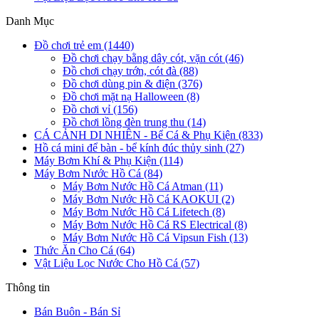
Danh Mục
Đồ chơi trẻ em (1440)
Đồ chơi chạy bằng dây cót, vặn cót (46)
Đồ chơi chạy trớn, cót đà (88)
Đồ chơi dùng pin & điện (376)
Đồ chơi mặt nạ Halloween (8)
Đồ chơi vỉ (156)
Đồ chơi lồng đèn trung thu (14)
CÁ CẢNH DI NHIÊN - Bể Cá & Phụ Kiện (833)
Hồ cá mini để bàn - bể kính đúc thủy sinh (27)
Máy Bơm Khí & Phụ Kiện (114)
Máy Bơm Nước Hồ Cá (84)
Máy Bơm Nước Hồ Cá Atman (11)
Máy Bơm Nước Hồ Cá KAOKUI (2)
Máy Bơm Nước Hồ Cá Lifetech (8)
Máy Bơm Nước Hồ Cá RS Electrical (8)
Máy Bơm Nước Hồ Cá Vipsun Fish (13)
Thức Ăn Cho Cá (64)
Vật Liệu Lọc Nước Cho Hồ Cá (57)
Thông tin
Bán Buôn - Bán Sỉ