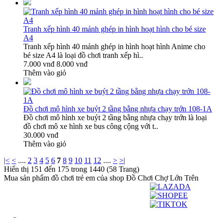
Tranh xếp hình 40 mảnh ghép in hình hoạt hình cho bé size
A4
Tranh xếp hình 40 mảnh ghép in hình hoạt hình Anime cho
bé size A4 là loại đồ chơi tranh xếp hì..
7.000 vnđ
8.000 vnđ
Thêm vào giỏ
Đồ chơi mô hình xe buýt 2 tầng bằng nhựa chạy trớn 108-1A
Đồ chơi mô hình xe buýt 2 tầng bằng nhựa chạy trớn là loại
đồ chơi mô xe hình xe bus công cộng với t..
30.000 vnđ
Thêm vào giỏ
|<
<
....
2
3
4
5
6
7
8
9
10
11
12
....
>
>|
Hiển thị 151 đến 175 trong 1440 (58 Trang)
Mua sản phẩm đồ chơi trẻ em của shop Đồ Chơi Chợ Lớn Trên