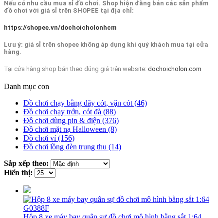
Nếu có nhu cầu mua sỉ đồ chơi. Shop hiện đăng bán các sản phẩm
đồ chơi với giá sỉ trên SHOPEE tại địa chỉ:
https://shopee.vn/dochoicholonhcm
Lưu ý: giá sỉ trên shopee không áp dụng khi quý khách mua tại cửa
hàng.
Tại cửa hàng shop bán theo đúng giá trên website:
dochoicholon.com
Danh mục con
Đồ chơi chạy bằng dây cót, vặn cót (46)
Đồ chơi chạy trớn, cót đà (88)
Đồ chơi dùng pin & điện (376)
Đồ chơi mặt nạ Halloween (8)
Đồ chơi vỉ (156)
Đồ chơi lồng đèn trung thu (14)
Sắp xếp theo:
Hiển thị:
Hộp 8 xe máy bay quân sự đồ chơi mô hình bằng sắt 1:64