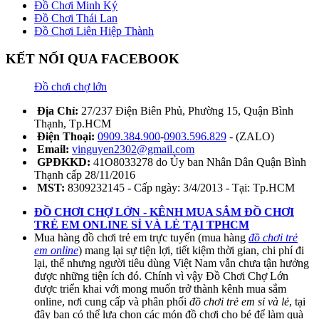
Đồ Chơi Minh Ký
Đồ Chơi Thái Lan
Đồ Chơi Liên Hiệp Thành
KẾT NỐI QUA FACEBOOK
Đồ chơi chợ lớn
Địa Chỉ:
27/237 Điện Biên Phủ, Phường 15, Quận Bình
Thạnh, Tp.HCM
Điện Thoại:
0909.384.900
-
0903.596.829
- (ZALO)
Email:
vinguyen2302@gmail.com
GPĐKKD:
41O8033278 do Ủy ban Nhân Dân Quận Bình
Thạnh cấp 28/11/2016
MST:
8309232145 - Cấp ngày: 3/4/2013 - Tại: Tp.HCM
ĐỒ CHƠI CHỢ LỚN - KÊNH MUA SẮM ĐỒ CHƠI
TRẺ EM ONLINE SỈ VÀ LẺ TẠI TPHCM
Mua hàng đồ chơi trẻ em trực tuyến (mua hàng
đồ chơi trẻ
em online
) mang lại sự tiện lợi, tiết kiệm thời gian, chi phí đi
lại, thế nhưng người tiêu dùng Việt Nam vẫn chưa tận hưởng
được những tiện ích đó. Chính vì vậy Đồ Chơi Chợ Lớn
được triển khai với mong muốn trở thành kênh mua sắm
online, nơi cung cấp và phân phối
đồ chơi trẻ em sỉ và lẻ
, tại
đây bạn có thể lựa chọn các món đồ chơi cho bé để làm quà