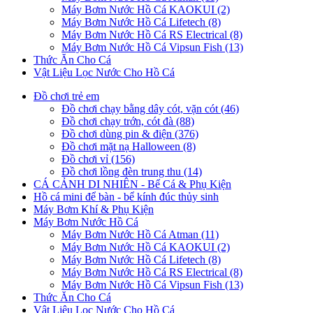
Máy Bơm Nước Hồ Cá KAOKUI (2)
Máy Bơm Nước Hồ Cá Lifetech (8)
Máy Bơm Nước Hồ Cá RS Electrical (8)
Máy Bơm Nước Hồ Cá Vipsun Fish (13)
Thức Ăn Cho Cá
Vật Liệu Lọc Nước Cho Hồ Cá
Đồ chơi trẻ em
Đồ chơi chạy bằng dây cót, vặn cót (46)
Đồ chơi chạy trớn, cót đà (88)
Đồ chơi dùng pin & điện (376)
Đồ chơi mặt nạ Halloween (8)
Đồ chơi vỉ (156)
Đồ chơi lồng đèn trung thu (14)
CÁ CẢNH DI NHIÊN - Bể Cá & Phụ Kiện
Hồ cá mini để bàn - bể kính đúc thủy sinh
Máy Bơm Khí & Phụ Kiện
Máy Bơm Nước Hồ Cá
Máy Bơm Nước Hồ Cá Atman (11)
Máy Bơm Nước Hồ Cá KAOKUI (2)
Máy Bơm Nước Hồ Cá Lifetech (8)
Máy Bơm Nước Hồ Cá RS Electrical (8)
Máy Bơm Nước Hồ Cá Vipsun Fish (13)
Thức Ăn Cho Cá
Vật Liệu Lọc Nước Cho Hồ Cá