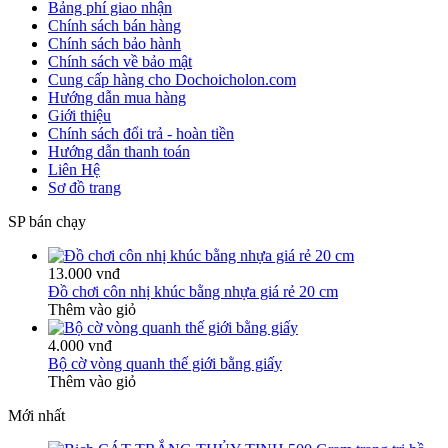
Bảng phí giao nhận
Chính sách bán hàng
Chính sách bảo hành
Chính sách về bảo mật
Cung cấp hàng cho Dochoicholon.com
Hướng dẫn mua hàng
Giới thiệu
Chính sách đổi trả - hoàn tiền
Hướng dẫn thanh toán
Liên Hệ
Sơ đồ trang
SP bán chạy
13.000 vnđ
Đồ chơi côn nhị khúc bằng nhựa giá rẻ 20 cm
Thêm vào giỏ
4.000 vnđ
Bộ cờ vòng quanh thế giới bằng giấy
Thêm vào giỏ
Mới nhất