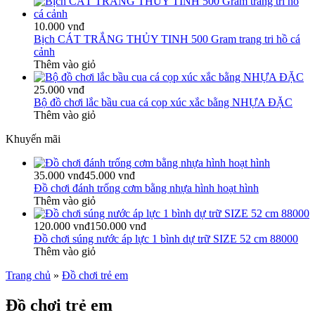
10.000 vnđ
Bịch CÁT TRẮNG THỦY TINH 500 Gram trang tri hồ cá
cảnh
Thêm vào giỏ
25.000 vnđ
Bộ đồ chơi lắc bầu cua cá cọp xúc xắc bằng NHỰA ĐẶC
Thêm vào giỏ
Khuyến mãi
35.000 vnđ
45.000 vnđ
Đồ chơi đánh trống cơm bằng nhựa hình hoạt hình
Thêm vào giỏ
120.000 vnđ
150.000 vnđ
Đồ chơi súng nước áp lực 1 bình dự trữ SIZE 52 cm 88000
Thêm vào giỏ
Trang chủ
»
Đồ chơi trẻ em
Đồ chơi trẻ em