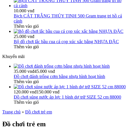
10.000 vnđ
Bịch CÁT TRẮNG THỦY TINH 500 Gram trang tri hồ cá
cảnh
Thêm vào giỏ
25.000 vnđ
Bộ đồ chơi lắc bầu cua cá cọp xúc xắc bằng NHỰA ĐẶC
Thêm vào giỏ
Khuyến mãi
35.000 vnđ
45.000 vnđ
Đồ chơi đánh trống cơm bằng nhựa hình hoạt hình
Thêm vào giỏ
120.000 vnđ
150.000 vnđ
Đồ chơi súng nước áp lực 1 bình dự trữ SIZE 52 cm 88000
Thêm vào giỏ
Trang chủ
»
Đồ chơi trẻ em
Đồ chơi trẻ em