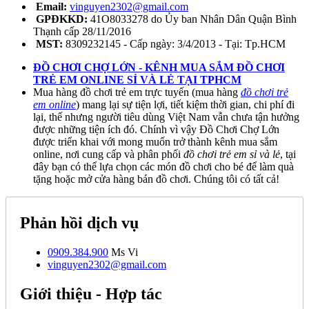
Email:
vinguyen2302@gmail.com
GPĐKKD:
41O8033278 do Ủy ban Nhân Dân Quận Bình
Thạnh cấp 28/11/2016
MST:
8309232145 - Cấp ngày: 3/4/2013 - Tại: Tp.HCM
ĐỒ CHƠI CHỢ LỚN - KÊNH MUA SẮM ĐỒ CHƠI
TRẺ EM ONLINE SỈ VÀ LẺ TẠI TPHCM
Mua hàng đồ chơi trẻ em trực tuyến (mua hàng
đồ chơi trẻ
em online
) mang lại sự tiện lợi, tiết kiệm thời gian, chi phí đi
lại, thế nhưng người tiêu dùng Việt Nam vẫn chưa tận hưởng
được những tiện ích đó. Chính vì vậy Đồ Chơi Chợ Lớn
được triển khai với mong muốn trở thành kênh mua sắm
online, nơi cung cấp và phân phối
đồ chơi trẻ em sỉ và lẻ
, tại
đây bạn có thể lựa chọn các món đồ chơi cho bé để làm quà
tặng hoặc mở cửa hàng bán đồ chơi. Chúng tôi có tất cả!
Phản hồi dịch vụ
0909.384.900
Ms Vi
vinguyen2302@gmail.com
Giới thiệu - Hợp tác