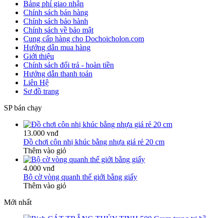
Bảng phí giao nhận
Chính sách bán hàng
Chính sách bảo hành
Chính sách về bảo mật
Cung cấp hàng cho Dochoicholon.com
Hướng dẫn mua hàng
Giới thiệu
Chính sách đổi trả - hoàn tiền
Hướng dẫn thanh toán
Liên Hệ
Sơ đồ trang
SP bán chạy
13.000 vnđ
Đồ chơi côn nhị khúc bằng nhựa giá rẻ 20 cm
Thêm vào giỏ
4.000 vnđ
Bộ cờ vòng quanh thế giới bằng giấy
Thêm vào giỏ
Mới nhất