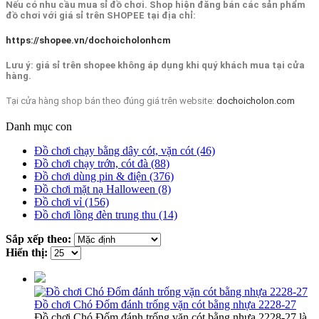
Nếu có nhu cầu mua sỉ đồ chơi. Shop hiện đăng bán các sản phẩm
đồ chơi với giá sỉ trên SHOPEE tại địa chỉ:
https://shopee.vn/dochoicholonhcm
Lưu ý: giá sỉ trên shopee không áp dụng khi quý khách mua tại cửa
hàng.
Tại cửa hàng shop bán theo đúng giá trên website:
dochoicholon.com
Danh mục con
Đồ chơi chạy bằng dây cót, vặn cót (46)
Đồ chơi chạy trớn, cót đà (88)
Đồ chơi dùng pin & điện (376)
Đồ chơi mặt nạ Halloween (8)
Đồ chơi vỉ (156)
Đồ chơi lồng đèn trung thu (14)
Sắp xếp theo:
Hiển thị:
Đồ chơi Chó Đốm đánh trống vặn cót bằng nhựa 2228-27
Đồ chơi Chó Đốm đánh trống vặn cót bằng nhựa 2228-27 là