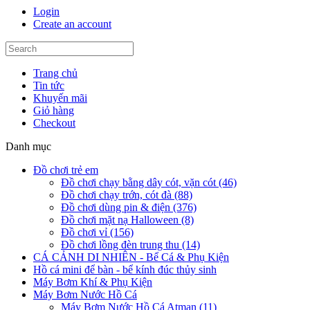
Login
Create an account
Trang chủ
Tin tức
Khuyến mãi
Giỏ hàng
Checkout
Danh mục
Đồ chơi trẻ em
Đồ chơi chạy bằng dây cót, vặn cót (46)
Đồ chơi chạy trớn, cót đà (88)
Đồ chơi dùng pin & điện (376)
Đồ chơi mặt nạ Halloween (8)
Đồ chơi vỉ (156)
Đồ chơi lồng đèn trung thu (14)
CÁ CẢNH DI NHIÊN - Bể Cá & Phụ Kiện
Hồ cá mini để bàn - bể kính đúc thủy sinh
Máy Bơm Khí & Phụ Kiện
Máy Bơm Nước Hồ Cá
Máy Bơm Nước Hồ Cá Atman (11)