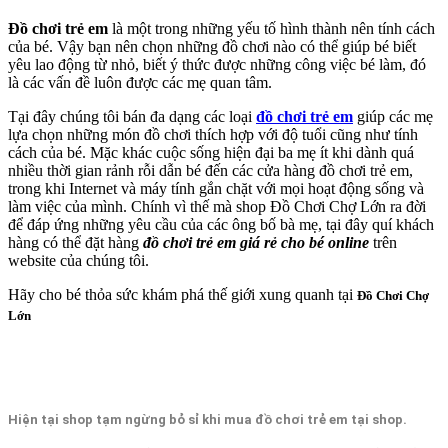
Đồ chơi trẻ em
là một trong những yếu tố hình thành nên tính cách
của bé. Vậy bạn nên chọn những đồ chơi nào có thể giúp bé biết
yêu lao động từ nhỏ, biết ý thức được những công việc bé làm, đó
là các vấn đề luôn được các mẹ quan tâm.
Tại đây chúng tôi bán đa dạng các loại
đồ chơi trẻ em
giúp các mẹ
lựa chọn những món đồ chơi thích hợp với độ tuổi cũng như tính
cách của bé. Mặc khác cuộc sống hiện đại ba mẹ ít khi dành quá
nhiều thời gian rảnh rỗi dẫn bé đến các cửa hàng đồ chơi trẻ em,
trong khi Internet và máy tính gắn chặt với mọi hoạt động sống và
làm việc của mình. Chính vì thế mà shop Đồ Chơi Chợ Lớn ra đời
để đáp ứng những yêu cầu của các ông bố bà mẹ, tại đây quí khách
hàng có thể đặt hàng
đồ chơi trẻ em giá rẻ cho bé online
trên
website của chúng tôi.
Hãy cho bé thỏa sức khám phá thế giới xung quanh tại
Đ
ồ C
hơi C
hợ
Lớn
Hiện tại shop tạm ngừng bỏ sỉ khi mua đồ chơi trẻ em tại shop.