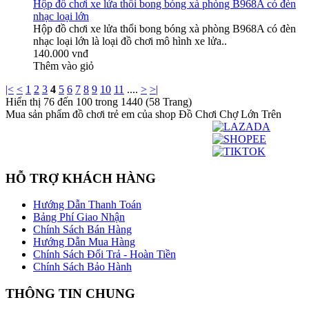
Hộp đồ chơi xe lửa thổi bong bóng xà phòng B968A có đèn
nhạc loại lớn
Hộp đồ chơi xe lửa thổi bong bóng xà phòng B968A có đèn
nhạc loại lớn là loại đồ chơi mô hình xe lửa..
140.000 vnđ
Thêm vào giỏ
|<
<
1
2
3
4
5
6
7
8
9
10
11
....
>
>|
Hiển thị 76 đến 100 trong 1440 (58 Trang)
Mua sản phẩm đồ chơi trẻ em của shop Đồ Chơi Chợ Lớn Trên
HỖ TRỢ KHÁCH HÀNG
Hướng Dẫn Thanh Toán
Bảng Phí Giao Nhận
Chính Sách Bán Hàng
Hướng Dẫn Mua Hàng
Chính Sách Đổi Trả - Hoàn Tiền
Chính Sách Bảo Hành
THÔNG TIN CHUNG