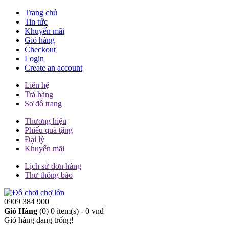
Trang chủ
Tin tức
Khuyến mãi
Giỏ hàng
Checkout
Login
Create an account
Liên hệ
Trả hàng
Sơ đồ trang
Thương hiệu
Phiếu quà tặng
Đại lý
Khuyến mãi
Lịch sử đơn hàng
Thư thông báo
0909 384 900
Giỏ Hàng
(0)
0 item(s) - 0 vnđ
Giỏ hàng đang trống!