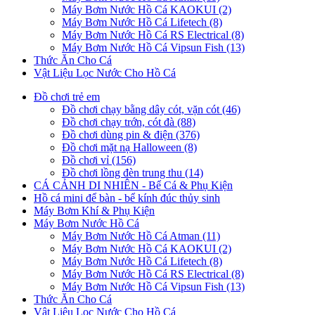
Máy Bơm Nước Hồ Cá KAOKUI (2)
Máy Bơm Nước Hồ Cá Lifetech (8)
Máy Bơm Nước Hồ Cá RS Electrical (8)
Máy Bơm Nước Hồ Cá Vipsun Fish (13)
Thức Ăn Cho Cá
Vật Liệu Lọc Nước Cho Hồ Cá
Đồ chơi trẻ em
Đồ chơi chạy bằng dây cót, vặn cót (46)
Đồ chơi chạy trớn, cót đà (88)
Đồ chơi dùng pin & điện (376)
Đồ chơi mặt nạ Halloween (8)
Đồ chơi vỉ (156)
Đồ chơi lồng đèn trung thu (14)
CÁ CẢNH DI NHIÊN - Bể Cá & Phụ Kiện
Hồ cá mini để bàn - bể kính đúc thủy sinh
Máy Bơm Khí & Phụ Kiện
Máy Bơm Nước Hồ Cá
Máy Bơm Nước Hồ Cá Atman (11)
Máy Bơm Nước Hồ Cá KAOKUI (2)
Máy Bơm Nước Hồ Cá Lifetech (8)
Máy Bơm Nước Hồ Cá RS Electrical (8)
Máy Bơm Nước Hồ Cá Vipsun Fish (13)
Thức Ăn Cho Cá
Vật Liệu Lọc Nước Cho Hồ Cá