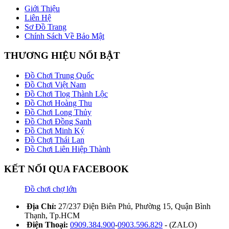
Giới Thiệu
Liên Hệ
Sơ Đồ Trang
Chính Sách Về Bảo Mật
THƯƠNG HIỆU NỔI BẬT
Đồ Chơi Trung Quốc
Đồ Chơi Việt Nam
Đồ Chơi Tlog Thành Lộc
Đồ Chơi Hoàng Thu
Đồ Chơi Long Thủy
Đồ Chơi Đồng Sanh
Đồ Chơi Minh Ký
Đồ Chơi Thái Lan
Đồ Chơi Liên Hiệp Thành
KẾT NỐI QUA FACEBOOK
Đồ chơi chợ lớn
Địa Chỉ:
27/237 Điện Biên Phủ, Phường 15, Quận Bình
Thạnh, Tp.HCM
Điện Thoại:
0909.384.900
-
0903.596.829
- (ZALO)