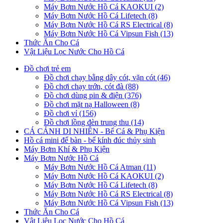
Máy Bơm Nước Hồ Cá KAOKUI (2)
Máy Bơm Nước Hồ Cá Lifetech (8)
Máy Bơm Nước Hồ Cá RS Electrical (8)
Máy Bơm Nước Hồ Cá Vipsun Fish (13)
Thức Ăn Cho Cá
Vật Liệu Lọc Nước Cho Hồ Cá
Đồ chơi trẻ em
Đồ chơi chạy bằng dây cót, vặn cót (46)
Đồ chơi chạy trớn, cót đà (88)
Đồ chơi dùng pin & điện (376)
Đồ chơi mặt nạ Halloween (8)
Đồ chơi vỉ (156)
Đồ chơi lồng đèn trung thu (14)
CÁ CẢNH DI NHIÊN - Bể Cá & Phụ Kiện
Hồ cá mini để bàn - bể kính đúc thủy sinh
Máy Bơm Khí & Phụ Kiện
Máy Bơm Nước Hồ Cá
Máy Bơm Nước Hồ Cá Atman (11)
Máy Bơm Nước Hồ Cá KAOKUI (2)
Máy Bơm Nước Hồ Cá Lifetech (8)
Máy Bơm Nước Hồ Cá RS Electrical (8)
Máy Bơm Nước Hồ Cá Vipsun Fish (13)
Thức Ăn Cho Cá
Vật Liệu Lọc Nước Cho Hồ Cá