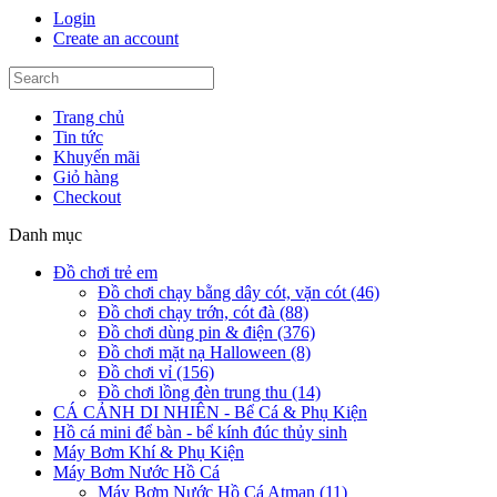
Login
Create an account
Trang chủ
Tin tức
Khuyến mãi
Giỏ hàng
Checkout
Danh mục
Đồ chơi trẻ em
Đồ chơi chạy bằng dây cót, vặn cót (46)
Đồ chơi chạy trớn, cót đà (88)
Đồ chơi dùng pin & điện (376)
Đồ chơi mặt nạ Halloween (8)
Đồ chơi vỉ (156)
Đồ chơi lồng đèn trung thu (14)
CÁ CẢNH DI NHIÊN - Bể Cá & Phụ Kiện
Hồ cá mini để bàn - bể kính đúc thủy sinh
Máy Bơm Khí & Phụ Kiện
Máy Bơm Nước Hồ Cá
Máy Bơm Nước Hồ Cá Atman (11)