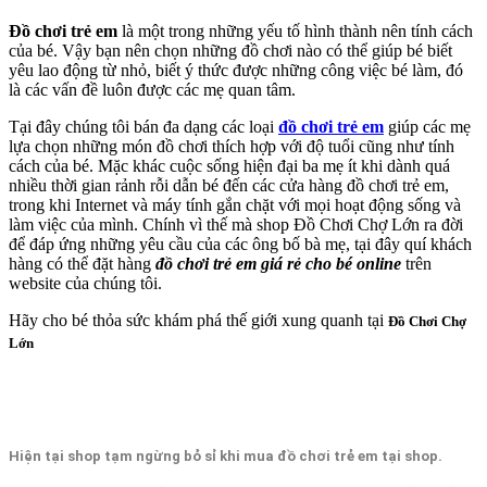
Đồ chơi trẻ em
là một trong những yếu tố hình thành nên tính cách
của bé. Vậy bạn nên chọn những đồ chơi nào có thể giúp bé biết
yêu lao động từ nhỏ, biết ý thức được những công việc bé làm, đó
là các vấn đề luôn được các mẹ quan tâm.
Tại đây chúng tôi bán đa dạng các loại
đồ chơi trẻ em
giúp các mẹ
lựa chọn những món đồ chơi thích hợp với độ tuổi cũng như tính
cách của bé. Mặc khác cuộc sống hiện đại ba mẹ ít khi dành quá
nhiều thời gian rảnh rỗi dẫn bé đến các cửa hàng đồ chơi trẻ em,
trong khi Internet và máy tính gắn chặt với mọi hoạt động sống và
làm việc của mình. Chính vì thế mà shop Đồ Chơi Chợ Lớn ra đời
để đáp ứng những yêu cầu của các ông bố bà mẹ, tại đây quí khách
hàng có thể đặt hàng
đồ chơi trẻ em giá rẻ cho bé online
trên
website của chúng tôi.
Hãy cho bé thỏa sức khám phá thế giới xung quanh tại
Đ
ồ C
hơi C
hợ
Lớn
Hiện tại shop tạm ngừng bỏ sỉ khi mua đồ chơi trẻ em tại shop.