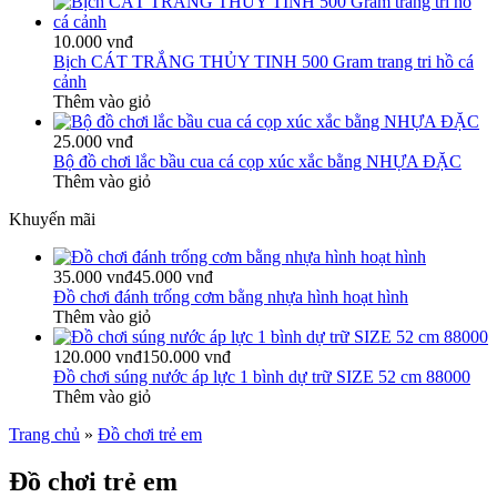
10.000 vnđ
Bịch CÁT TRẮNG THỦY TINH 500 Gram trang tri hồ cá
cảnh
Thêm vào giỏ
25.000 vnđ
Bộ đồ chơi lắc bầu cua cá cọp xúc xắc bằng NHỰA ĐẶC
Thêm vào giỏ
Khuyến mãi
35.000 vnđ
45.000 vnđ
Đồ chơi đánh trống cơm bằng nhựa hình hoạt hình
Thêm vào giỏ
120.000 vnđ
150.000 vnđ
Đồ chơi súng nước áp lực 1 bình dự trữ SIZE 52 cm 88000
Thêm vào giỏ
Trang chủ
»
Đồ chơi trẻ em
Đồ chơi trẻ em