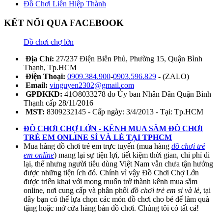
Đồ Chơi Liên Hiệp Thành
KẾT NỐI QUA FACEBOOK
Đồ chơi chợ lớn
Địa Chỉ:
27/237 Điện Biên Phủ, Phường 15, Quận Bình
Thạnh, Tp.HCM
Điện Thoại:
0909.384.900
-
0903.596.829
- (ZALO)
Email:
vinguyen2302@gmail.com
GPĐKKD:
41O8033278 do Ủy ban Nhân Dân Quận Bình
Thạnh cấp 28/11/2016
MST:
8309232145 - Cấp ngày: 3/4/2013 - Tại: Tp.HCM
ĐỒ CHƠI CHỢ LỚN - KÊNH MUA SẮM ĐỒ CHƠI
TRẺ EM ONLINE SỈ VÀ LẺ TẠI TPHCM
Mua hàng đồ chơi trẻ em trực tuyến (mua hàng
đồ chơi trẻ
em online
) mang lại sự tiện lợi, tiết kiệm thời gian, chi phí đi
lại, thế nhưng người tiêu dùng Việt Nam vẫn chưa tận hưởng
được những tiện ích đó. Chính vì vậy Đồ Chơi Chợ Lớn
được triển khai với mong muốn trở thành kênh mua sắm
online, nơi cung cấp và phân phối
đồ chơi trẻ em sỉ và lẻ
, tại
đây bạn có thể lựa chọn các món đồ chơi cho bé để làm quà
tặng hoặc mở cửa hàng bán đồ chơi. Chúng tôi có tất cả!