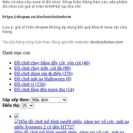
Nếu có nhu cầu mua sỉ đồ chơi. Shop hiện đăng bán các sản phẩm
đồ chơi với giá sỉ trên SHOPEE tại địa chỉ:
https://shopee.vn/dochoicholonhcm
Lưu ý: giá sỉ trên shopee không áp dụng khi quý khách mua tại cửa
hàng.
Tại cửa hàng shop bán theo đúng giá trên website:
dochoicholon.com
Danh mục con
Đồ chơi chạy bằng dây cót, vặn cót (46)
Đồ chơi chạy trớn, cót đà (88)
Đồ chơi dùng pin & điện (376)
Đồ chơi mặt nạ Halloween (8)
Đồ chơi vỉ (156)
Đồ chơi lồng đèn trung thu (14)
Sắp xếp theo:
Hiển thị:
Hộp đồ chơi mô hình người nhện, găng tay vô cực, mặt nạ