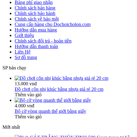
Bảng phí giao nhận
Chính sách bán hàng
Chính sách bảo hành
Chính sách về bảo mật
Cung cấp hàng cho Dochoicholon.com
Hướng dẫn mua hàng
Giới thiệu
Chính sách đổi trả - hoàn tiền
Hướng dẫn thanh toán
Liên Hệ
Sơ đồ trang
SP bán chạy
13.000 vnđ
Đồ chơi côn nhị khúc bằng nhựa giá rẻ 20 cm
Thêm vào giỏ
4.000 vnđ
Bộ cờ vòng quanh thế giới bằng giấy
Thêm vào giỏ
Mới nhất