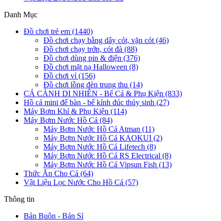
Danh Mục
Đồ chơi trẻ em (1440)
Đồ chơi chạy bằng dây cót, vặn cót (46)
Đồ chơi chạy trớn, cót đà (88)
Đồ chơi dùng pin & điện (376)
Đồ chơi mặt nạ Halloween (8)
Đồ chơi vỉ (156)
Đồ chơi lồng đèn trung thu (14)
CÁ CẢNH DI NHIÊN - Bể Cá & Phụ Kiện (833)
Hồ cá mini để bàn - bể kính đúc thủy sinh (27)
Máy Bơm Khí & Phụ Kiện (114)
Máy Bơm Nước Hồ Cá (84)
Máy Bơm Nước Hồ Cá Atman (11)
Máy Bơm Nước Hồ Cá KAOKUI (2)
Máy Bơm Nước Hồ Cá Lifetech (8)
Máy Bơm Nước Hồ Cá RS Electrical (8)
Máy Bơm Nước Hồ Cá Vipsun Fish (13)
Thức Ăn Cho Cá (64)
Vật Liệu Lọc Nước Cho Hồ Cá (57)
Thông tin
Bán Buôn - Bán Sỉ