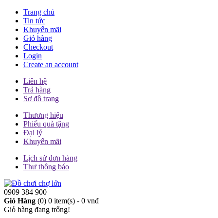
Trang chủ
Tin tức
Khuyến mãi
Giỏ hàng
Checkout
Login
Create an account
Liên hệ
Trả hàng
Sơ đồ trang
Thương hiệu
Phiếu quà tặng
Đại lý
Khuyến mãi
Lịch sử đơn hàng
Thư thông báo
0909 384 900
Giỏ Hàng
(0)
0 item(s) - 0 vnđ
Giỏ hàng đang trống!