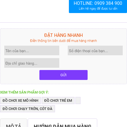
HOTLINE:
0909 384 900
Liên hệ ngay để được tư vấn
ĐẶT HÀNG NHANH
Điền thông tin bên dưới để mua hàng nhanh
GỬI
XEM THÊM SẢN PHẨM GỢI Ý:
ĐỒ CHƠI XE MÔ HÌNH
ĐỒ CHƠI TRẺ EM
ĐỒ CHƠI CHẠY TRỚN, CÓT ĐÀ
MÔ TẢ
HƯỚNG DẪN MUA HÀNG