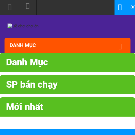
(0
DANH MỤC
Danh Mục
SP bán chạy
Mới nhất