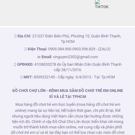
Địa Chỉ:
27/237 Điện Biên Phủ, Phường 15, Quận Bình Thạnh,
Tp.HCM
Điện Thoại:
0909.384.900
-
0903.596.829
- (ZALO)
Email:
vinguyen2302@gmail.com
GPĐKKD:
41O8033278 do Ủy ban Nhân Dân Quận Bình Thạnh
cấp 28/11/2016
MST:
8309232145 - Cấp ngày: 3/4/2013 - Tại: Tp.HCM
ĐỒ CHƠI CHỢ LỚN - KÊNH MUA SẮM ĐỒ CHƠI TRẺ EM ONLINE
SỈ VÀ LẺ TẠI TPHCM
Mua hàng đồ chơi trẻ em trực tuyến (mua hàng
đồ chơi trẻ em
online
) mang lại sự tiện lợi, tiết kiệm thời gian, chi phí đi lại, thế
nhưng người tiêu dùng Việt Nam vẫn chưa tận hưởng được những
tiện ích đó. Chính vì vậy Đồ Chơi Chợ Lớn được triển khai với mong
muốn trở thành kênh mua sắm online, nơi cung cấp và phân phối
đồ chơi trẻ em sỉ và lẻ
, tại đây bạn có thể lựa chọn các món đồ chơi