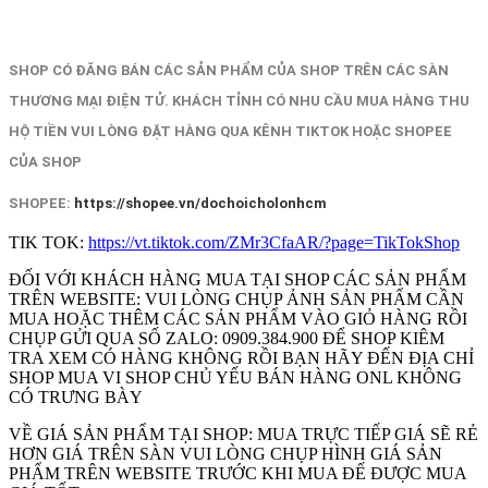
SHOP CÓ ĐĂNG BÁN CÁC SẢN PHẨM CỦA SHOP TRÊN CÁC SÀN
THƯƠNG MẠI ĐIỆN TỬ. KHÁCH TỈNH CÓ NHU CẦU MUA HÀNG THU
HỘ TIỀN VUI LÒNG ĐẶT HÀNG QUA KÊNH TIKTOK HOẶC SHOPEE
CỦA SHOP
SHOPEE:
https://shopee.vn/dochoicholonhcm
TIK TOK:
https://vt.tiktok.com/ZMr3CfaAR/?page=TikTokShop
ĐỐI VỚI KHÁCH HÀNG MUA TẠI SHOP CÁC SẢN PHẨM
TRÊN WEBSITE: VUI LÒNG CHỤP ẢNH SẢN PHẨM CẦN
MUA HOẶC THÊM CÁC SẢN PHẨM VÀO GIỎ HÀNG RỒI
CHỤP GỬI QUA SỐ ZALO: 0909.384.900 ĐỂ SHOP KIÊM
TRA XEM CÓ HÀNG KHÔNG RỒI BẠN HÃY ĐẾN ĐỊA CHỈ
SHOP MUA VI SHOP CHỦ YẾU BÁN HÀNG ONL KHÔNG
CÓ TRƯNG BÀY
VỀ GIÁ SẢN PHẨM TẠI SHOP: MUA TRỰC TIẾP GIÁ SẼ RẺ
HƠN GIÁ TRÊN SÀN VUI LÒNG CHỤP HÌNH GIÁ SẢN
PHẨM TRÊN WEBSITE TRƯỚC KHI MUA ĐẾ ĐƯỢC MUA