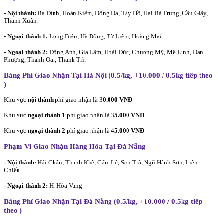
- Nội thành:
Ba Đình, Hoàn Kiếm, Đống Đa, Tây Hồ, Hai Bà Trưng, Cầu Giấy,
Thanh Xuân.
-
Ngoại thành 1:
Long Biên, Hà Đông, Từ Liêm, Hoàng Mai.
- Ngoại thành 2:
Đông Anh, Gia Lâm, Hoài Đức, Chương Mỹ, Mê Linh, Đan
Phượng, Thanh Oai, Thanh Trì.
Bảng Phí Giao Nhận Tại Hà Nội (0.5/kg, +10.000 / 0.5kg tiếp theo
)
Khu vực
nội thành
phí giao nhận là 3
0.000 VNĐ
Khu vực
ngoại thành 1
phí giao nhận là 3
5.000 VNĐ
Khu vực
ngoại thành 2
phí giao nhận là 4
5.000 VNĐ
Phạm Vi Giao Nhận Hàng Hóa Tại Đà Nẵng
- Nội thành:
Hải Châu, Thanh Khê, Cẩm Lệ, Sơn Trà, Ngũ Hành Sơn, Liên
Chiểu
- Ngoại thành 2:
H. Hòa Vang
Bảng Phí Giao Nhận Tại Đà Nẵng (0.5/kg, +10.000 / 0.5kg tiếp
theo
)