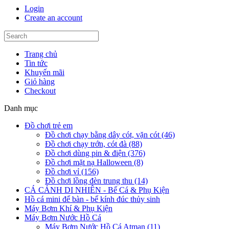
Login
Create an account
Trang chủ
Tin tức
Khuyến mãi
Giỏ hàng
Checkout
Danh mục
Đồ chơi trẻ em
Đồ chơi chạy bằng dây cót, vặn cót (46)
Đồ chơi chạy trớn, cót đà (88)
Đồ chơi dùng pin & điện (376)
Đồ chơi mặt nạ Halloween (8)
Đồ chơi vỉ (156)
Đồ chơi lồng đèn trung thu (14)
CÁ CẢNH DI NHIÊN - Bể Cá & Phụ Kiện
Hồ cá mini để bàn - bể kính đúc thủy sinh
Máy Bơm Khí & Phụ Kiện
Máy Bơm Nước Hồ Cá
Máy Bơm Nước Hồ Cá Atman (11)