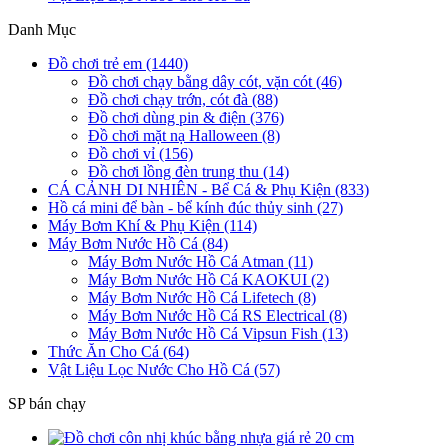
Danh Mục
Đồ chơi trẻ em (1440)
Đồ chơi chạy bằng dây cót, vặn cót (46)
Đồ chơi chạy trớn, cót đà (88)
Đồ chơi dùng pin & điện (376)
Đồ chơi mặt nạ Halloween (8)
Đồ chơi vỉ (156)
Đồ chơi lồng đèn trung thu (14)
CÁ CẢNH DI NHIÊN - Bể Cá & Phụ Kiện (833)
Hồ cá mini để bàn - bể kính đúc thủy sinh (27)
Máy Bơm Khí & Phụ Kiện (114)
Máy Bơm Nước Hồ Cá (84)
Máy Bơm Nước Hồ Cá Atman (11)
Máy Bơm Nước Hồ Cá KAOKUI (2)
Máy Bơm Nước Hồ Cá Lifetech (8)
Máy Bơm Nước Hồ Cá RS Electrical (8)
Máy Bơm Nước Hồ Cá Vipsun Fish (13)
Thức Ăn Cho Cá (64)
Vật Liệu Lọc Nước Cho Hồ Cá (57)
SP bán chạy