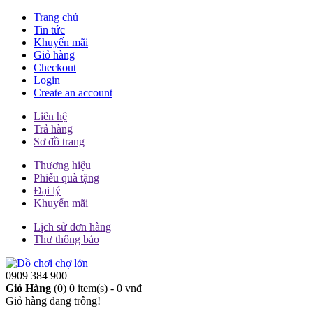
Trang chủ
Tin tức
Khuyến mãi
Giỏ hàng
Checkout
Login
Create an account
Liên hệ
Trả hàng
Sơ đồ trang
Thương hiệu
Phiếu quà tặng
Đại lý
Khuyến mãi
Lịch sử đơn hàng
Thư thông báo
0909 384 900
Giỏ Hàng
(0)
0 item(s) - 0 vnđ
Giỏ hàng đang trống!