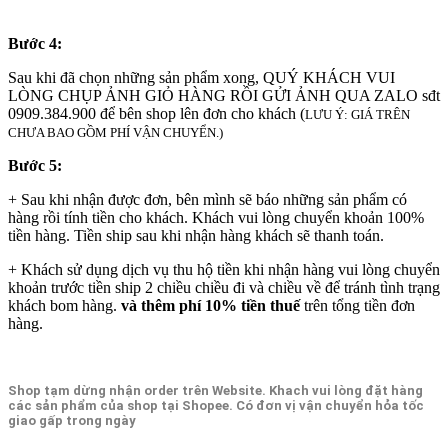
Bước 4:
Sau khi đã chọn những sản phẩm xong, QUÝ KHÁCH VUI
LÒNG CHỤP ẢNH GIỎ HÀNG RỒI GỬI ẢNH QUA ZALO sđt
0909.384.900 để bên shop lên đơn cho khách (
LƯU Ý: GIÁ TRÊN
CHƯA BAO GỒM PHÍ VẬN CHUYỂN.)
Bước 5:
+ Sau khi nhận được đơn, bên mình sẽ báo những sản phẩm có
hàng rồi tính tiền cho khách. Khách vui lòng chuyển khoản 100%
tiền hàng. Tiền ship sau khi nhận hàng khách sẽ thanh toán.
+ Khách sử dụng dịch vụ thu hộ tiền khi nhận hàng vui lòng chuyển
khoản trước tiền ship 2 chiều chiều đi và chiều về để tránh tình trạng
khách bom hàng.
và thêm phí 10% tiền thuế
trên tổng tiền đơn
hàng.
Shop tạm dừng nhận order trên Website. Khach vui lòng đặt hàng
các sản phẩm của shop tại Shopee. Có đơn vị vận chuyển hỏa tốc
giao gấp trong ngày