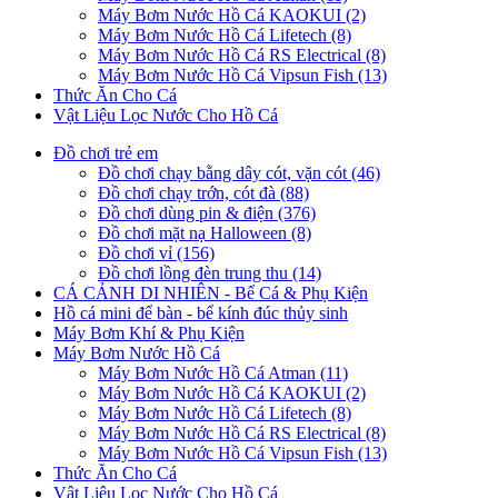
Máy Bơm Nước Hồ Cá KAOKUI (2)
Máy Bơm Nước Hồ Cá Lifetech (8)
Máy Bơm Nước Hồ Cá RS Electrical (8)
Máy Bơm Nước Hồ Cá Vipsun Fish (13)
Thức Ăn Cho Cá
Vật Liệu Lọc Nước Cho Hồ Cá
Đồ chơi trẻ em
Đồ chơi chạy bằng dây cót, vặn cót (46)
Đồ chơi chạy trớn, cót đà (88)
Đồ chơi dùng pin & điện (376)
Đồ chơi mặt nạ Halloween (8)
Đồ chơi vỉ (156)
Đồ chơi lồng đèn trung thu (14)
CÁ CẢNH DI NHIÊN - Bể Cá & Phụ Kiện
Hồ cá mini để bàn - bể kính đúc thủy sinh
Máy Bơm Khí & Phụ Kiện
Máy Bơm Nước Hồ Cá
Máy Bơm Nước Hồ Cá Atman (11)
Máy Bơm Nước Hồ Cá KAOKUI (2)
Máy Bơm Nước Hồ Cá Lifetech (8)
Máy Bơm Nước Hồ Cá RS Electrical (8)
Máy Bơm Nước Hồ Cá Vipsun Fish (13)
Thức Ăn Cho Cá
Vật Liệu Lọc Nước Cho Hồ Cá