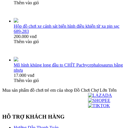
Thêm vào giỏ
Hộp đồ chơi xe cảnh sát biến hình điều khiển từ xa pin sạc
689-283
200.000 vnđ
Thêm vào giỏ
Mô hình khủng long đầu to CHÍT Pachycephalosaurus bằng
nhựa
17.000 vnđ
Thêm vào giỏ
Mua sản phẩm đồ chơi trẻ em của shop Đồ Chơi Chợ Lớn Trên
HỖ TRỢ KHÁCH HÀNG
Hướng Dẫn Thanh Toán