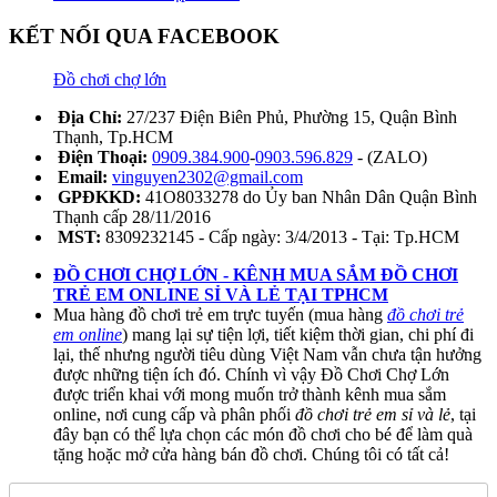
KẾT NỐI QUA FACEBOOK
Đồ chơi chợ lớn
Địa Chỉ:
27/237 Điện Biên Phủ, Phường 15, Quận Bình
Thạnh, Tp.HCM
Điện Thoại:
0909.384.900
-
0903.596.829
- (ZALO)
Email:
vinguyen2302@gmail.com
GPĐKKD:
41O8033278 do Ủy ban Nhân Dân Quận Bình
Thạnh cấp 28/11/2016
MST:
8309232145 - Cấp ngày: 3/4/2013 - Tại: Tp.HCM
ĐỒ CHƠI CHỢ LỚN - KÊNH MUA SẮM ĐỒ CHƠI
TRẺ EM ONLINE SỈ VÀ LẺ TẠI TPHCM
Mua hàng đồ chơi trẻ em trực tuyến (mua hàng
đồ chơi trẻ
em online
) mang lại sự tiện lợi, tiết kiệm thời gian, chi phí đi
lại, thế nhưng người tiêu dùng Việt Nam vẫn chưa tận hưởng
được những tiện ích đó. Chính vì vậy Đồ Chơi Chợ Lớn
được triển khai với mong muốn trở thành kênh mua sắm
online, nơi cung cấp và phân phối
đồ chơi trẻ em sỉ và lẻ
, tại
đây bạn có thể lựa chọn các món đồ chơi cho bé để làm quà
tặng hoặc mở cửa hàng bán đồ chơi. Chúng tôi có tất cả!