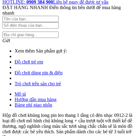
HOTLINE:
0909 384 900
Liên hệ ngay để được tư vấn
ĐẶT HÀNG NHANH
Điền thông tin bên dưới để mua hàng
nhanh
Gửi
Xem thêm Sản phẩm gợi ý:
Đồ chơi trẻ em
Đồ chơi dùng pin & điện
Trò chơi trên sàn cho trẻ
Mô tả
Hướng dẫn mua hàng
Bảng phí giao nhận
Hộp đồ chơi khủng long pin leo thang 1 tầng có đèn nhạc 0912-2 là
loại đồ chơi mô hình chú khủng long + cầu trượt tuột với thiết kế dễ
thương, ngộ nghĩnh cùng màu sắc tươi sáng chắc chắn sẽ là món đồ
chơi được các bé yêu thích. Sản phẩm dành cho các bé từ 3 tuổi trở