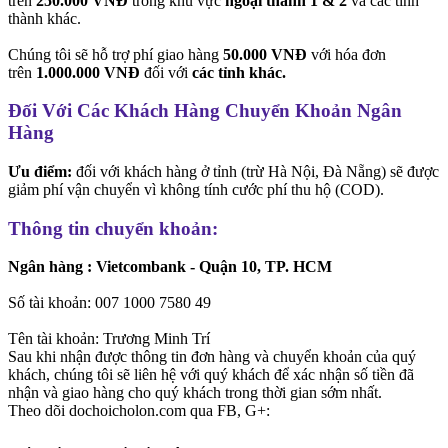
trên
250.000 VNĐ
trong khu vực
ngoại thành 1 & 2
và các tỉnh
thành khác.
Chúng tôi sẽ hỗ trợ phí giao hàng
50.000 VNĐ
với hóa đơn
trên
1.000.000 VNĐ
đối với
các tỉnh khác.
Đối Với Các Khách Hàng Chuyển Khoản Ngân
Hàng
Ưu điểm:
đối với khách hàng ở tỉnh (trừ Hà Nội, Đà Nẵng) sẽ được
giảm phí vận chuyển vì không tính cước phí thu hộ (COD).
Thông tin chuyển khoản:
Ngân hàng : Vietcombank - Quận 10, TP. HCM
Số tài khoản: 007 1000 7580 49
Tên tài khoản: Trương Minh Trí
Sau khi nhận được thông tin đơn hàng và chuyển khoản của quý
khách, chúng tôi sẽ liên hệ với quý khách để xác nhận số tiền đã
nhận và giao hàng cho quý khách trong thời gian sớm nhất.
Theo dõi dochoicholon.com qua FB, G+: