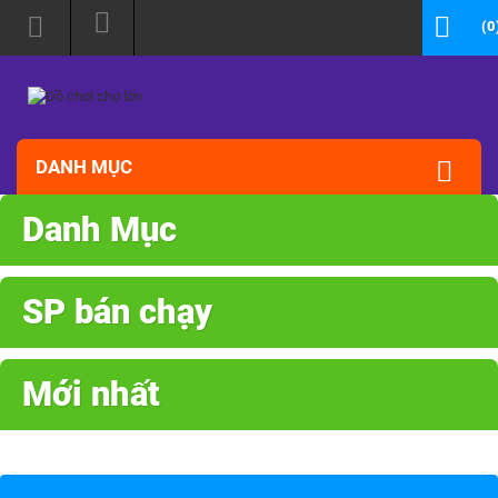
(0
DANH MỤC
Danh Mục
SP bán chạy
Mới nhất