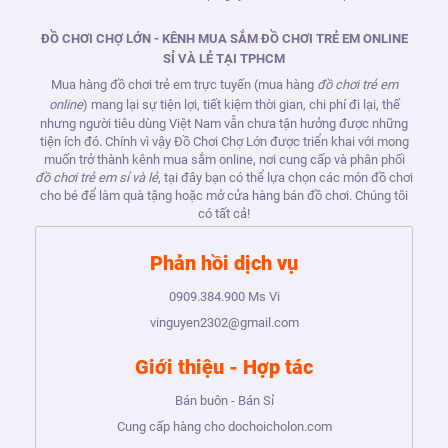
ĐỒ CHƠI CHỢ LỚN - KÊNH MUA SẮM ĐỒ CHƠI TRẺ EM ONLINE
SỈ VÀ LẺ TẠI TPHCM
Mua hàng đồ chơi trẻ em trực tuyến (mua hàng
đồ chơi trẻ em
online
) mang lại sự tiện lợi, tiết kiệm thời gian, chi phí đi lại, thế
nhưng người tiêu dùng Việt Nam vẫn chưa tận hưởng được những
tiện ích đó. Chính vì vậy Đồ Chơi Chợ Lớn được triển khai với mong
muốn trở thành kênh mua sắm online, nơi cung cấp và phân phối
đồ chơi trẻ em sỉ và lẻ
, tại đây bạn có thể lựa chọn các món đồ chơi
cho bé để làm quà tặng hoặc mở cửa hàng bán đồ chơi. Chúng tôi
có tất cả!
Phản hồi dịch vụ
0909.384.900
Ms Vi
vinguyen2302@gmail.com
Giới thiệu - Hợp tác
Bán buôn - Bán Sỉ
Cung cấp hàng cho dochoicholon.com