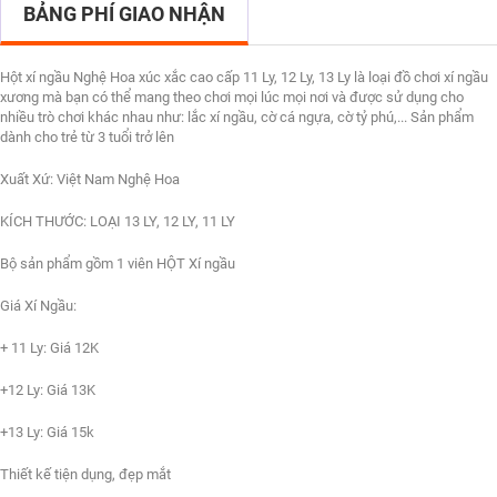
BẢNG PHÍ GIAO NHẬN
Hột xí ngầu Nghệ Hoa xúc xắc cao cấp 11 Ly, 12 Ly, 13 Ly là loại đồ chơi xí ngầu
xương mà bạn có thể mang theo chơi mọi lúc mọi nơi và được sử dụng cho
nhiều trò chơi khác nhau như: lắc xí ngầu, cờ cá ngựa, cờ tỷ phú,... Sản phẩm
dành cho trẻ từ 3 tuổi trở lên
Xuất Xứ: Việt Nam Nghệ Hoa
KÍCH THƯỚC: LOẠI 13 LY, 12 LY, 11 LY
Bộ sản phẩm gồm 1 viên HỘT Xí ngầu
Giá Xí Ngầu:
+ 11 Ly: Giá 12K
+12 Ly: Giá 13K
+13 Ly: Giá 15k
Thiết kế tiện dụng, đẹp mắt