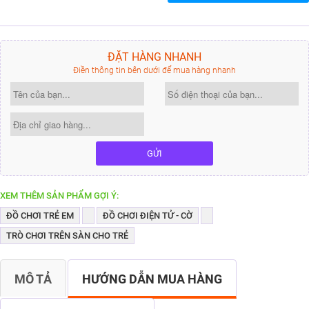
ĐẶT HÀNG NHANH
Điền thông tin bên dưới để mua hàng nhanh
GỬI
XEM THÊM SẢN PHẨM GỢI Ý:
ĐỒ CHƠI TRẺ EM
ĐỒ CHƠI ĐIỆN TỬ - CỜ
TRÒ CHƠI TRÊN SÀN CHO TRẺ
MÔ TẢ
HƯỚNG DẪN MUA HÀNG