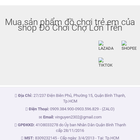
Mua sản phẩm đồ chơi trẻ em của
shop Đồ Chơi Chợ Lớn Trên
Địa Chỉ:
27/237 Điện Biên Phủ, Phường 15, Quận Bình Thạnh,
Tp.HCM
Điện Thoại:
0909.384.900
-
0903.596.829
- (ZALO)
Email:
vinguyen2302@gmail.com
GPĐKKD:
41O8033278 do Ủy ban Nhân Dân Quận Bình Thạnh
cấp 28/11/2016
MST:
8309232145 - Cấp ngày: 3/4/2013 - Tại: Tp.HCM