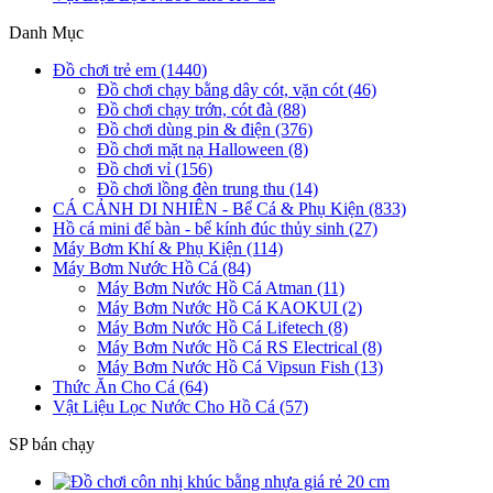
Danh Mục
Đồ chơi trẻ em (1440)
Đồ chơi chạy bằng dây cót, vặn cót (46)
Đồ chơi chạy trớn, cót đà (88)
Đồ chơi dùng pin & điện (376)
Đồ chơi mặt nạ Halloween (8)
Đồ chơi vỉ (156)
Đồ chơi lồng đèn trung thu (14)
CÁ CẢNH DI NHIÊN - Bể Cá & Phụ Kiện (833)
Hồ cá mini để bàn - bể kính đúc thủy sinh (27)
Máy Bơm Khí & Phụ Kiện (114)
Máy Bơm Nước Hồ Cá (84)
Máy Bơm Nước Hồ Cá Atman (11)
Máy Bơm Nước Hồ Cá KAOKUI (2)
Máy Bơm Nước Hồ Cá Lifetech (8)
Máy Bơm Nước Hồ Cá RS Electrical (8)
Máy Bơm Nước Hồ Cá Vipsun Fish (13)
Thức Ăn Cho Cá (64)
Vật Liệu Lọc Nước Cho Hồ Cá (57)
SP bán chạy