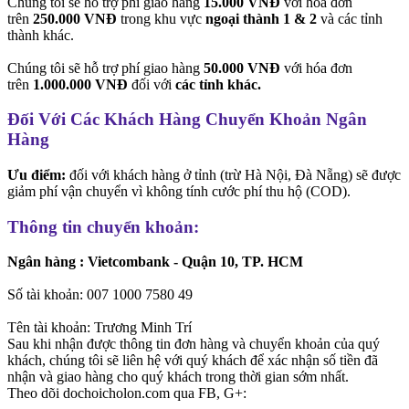
Chúng tôi sẽ hỗ trợ phí giao hàng
15.000 VNĐ
với hóa đơn
trên
250.000 VNĐ
trong khu vực
ngoại thành 1 & 2
và các tỉnh
thành khác.
Chúng tôi sẽ hỗ trợ phí giao hàng
50.000 VNĐ
với hóa đơn
trên
1.000.000 VNĐ
đối với
các tỉnh khác.
Đối Với Các Khách Hàng Chuyển Khoản Ngân
Hàng
Ưu điểm:
đối với khách hàng ở tỉnh (trừ Hà Nội, Đà Nẵng) sẽ được
giảm phí vận chuyển vì không tính cước phí thu hộ (COD).
Thông tin chuyển khoản:
Ngân hàng : Vietcombank - Quận 10, TP. HCM
Số tài khoản: 007 1000 7580 49
Tên tài khoản: Trương Minh Trí
Sau khi nhận được thông tin đơn hàng và chuyển khoản của quý
khách, chúng tôi sẽ liên hệ với quý khách để xác nhận số tiền đã
nhận và giao hàng cho quý khách trong thời gian sớm nhất.
Theo dõi dochoicholon.com qua FB, G+: