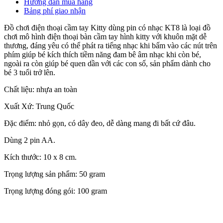
Hướng dẫn mua hàng
Bảng phí giao nhận
Đồ chơi điện thoại cầm tay Kitty dùng pin có nhạc KT8 là loại đồ
chơi mô hình điện thoại bàn cầm tay hình kitty với khuôn mặt dễ
thương, đáng yêu có thể phát ra tiếng nhạc khi bấm vào các nút trên
phím giúp bé kích thích tiềm năng đam bê âm nhạc khi còn bé,
ngoài ra còn giúp bé quen dần với các con số, sản phẩm dành cho
bé 3 tuổi trở lên.
Chất liệu: nhựa an toàn
Xuất Xứ: Trung Quốc
Đặc điểm: nhỏ gọn, có dây đeo, dễ dàng mang đi bất cứ đâu.
Dùng 2 pin AA.
Kích thước: 10 x 8 cm.
Trọng lượng sản phẩm: 50 gram
Trọng lượng đóng gói: 100 gram