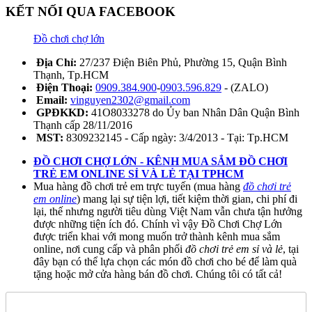
KẾT NỐI QUA FACEBOOK
Đồ chơi chợ lớn
Địa Chỉ:
27/237 Điện Biên Phủ, Phường 15, Quận Bình
Thạnh, Tp.HCM
Điện Thoại:
0909.384.900
-
0903.596.829
- (ZALO)
Email:
vinguyen2302@gmail.com
GPĐKKD:
41O8033278 do Ủy ban Nhân Dân Quận Bình
Thạnh cấp 28/11/2016
MST:
8309232145 - Cấp ngày: 3/4/2013 - Tại: Tp.HCM
ĐỒ CHƠI CHỢ LỚN - KÊNH MUA SẮM ĐỒ CHƠI
TRẺ EM ONLINE SỈ VÀ LẺ TẠI TPHCM
Mua hàng đồ chơi trẻ em trực tuyến (mua hàng
đồ chơi trẻ
em online
) mang lại sự tiện lợi, tiết kiệm thời gian, chi phí đi
lại, thế nhưng người tiêu dùng Việt Nam vẫn chưa tận hưởng
được những tiện ích đó. Chính vì vậy Đồ Chơi Chợ Lớn
được triển khai với mong muốn trở thành kênh mua sắm
online, nơi cung cấp và phân phối
đồ chơi trẻ em sỉ và lẻ
, tại
đây bạn có thể lựa chọn các món đồ chơi cho bé để làm quà
tặng hoặc mở cửa hàng bán đồ chơi. Chúng tôi có tất cả!