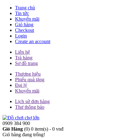
Trang chủ
Tin tức
Khuyến mãi
Giỏ hàng
Checkout
Login
Create an account
Liên hệ
Trả hàng
Sơ đồ trang
Thương hiệu
Phiếu quà tặng
Đại lý
Khuyến mãi
Lịch sử đơn hàng
Thư thông báo
0909 384 900
Giỏ Hàng
(0)
0 item(s) - 0 vnđ
Giỏ hàng đang trống!