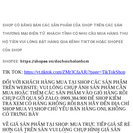
SHOP CÓ ĐĂNG BÁN CÁC SẢN PHẨM CỦA SHOP TRÊN CÁC SÀN
THƯƠNG MẠI ĐIỆN TỬ. KHÁCH TỈNH CÓ NHU CẦU MUA HÀNG THU
HỘ TIỀN VUI LÒNG ĐẶT HÀNG QUA KÊNH TIKTOK HOẶC SHOPEE
CỦA SHOP
SHOPEE:
https://shopee.vn/dochoicholonhcm
TIK TOK:
https://vt.tiktok.com/ZMr3CfaAR/?page=TikTokShop
ĐỐI VỚI KHÁCH HÀNG MUA TẠI SHOP CÁC SẢN PHẨM
TRÊN WEBSITE: VUI LÒNG CHỤP ẢNH SẢN PHẨM CẦN
MUA HOẶC THÊM CÁC SẢN PHẨM VÀO GIỎ HÀNG RỒI
CHỤP GỬI QUA SỐ ZALO: 0909.384.900 ĐỂ SHOP KIÊM
TRA XEM CÓ HÀNG KHÔNG RỒI BẠN HÃY ĐẾN ĐỊA CHỈ
SHOP MUA VI SHOP CHỦ YẾU BÁN HÀNG ONL KHÔNG
CÓ TRƯNG BÀY
VỀ GIÁ SẢN PHẨM TẠI SHOP: MUA TRỰC TIẾP GIÁ SẼ RẺ
HƠN GIÁ TRÊN SÀN VUI LÒNG CHỤP HÌNH GIÁ SẢN