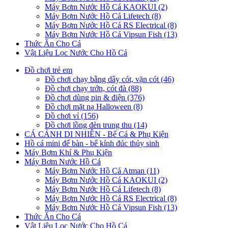
Máy Bơm Nước Hồ Cá KAOKUI (2)
Máy Bơm Nước Hồ Cá Lifetech (8)
Máy Bơm Nước Hồ Cá RS Electrical (8)
Máy Bơm Nước Hồ Cá Vipsun Fish (13)
Thức Ăn Cho Cá
Vật Liệu Lọc Nước Cho Hồ Cá
Đồ chơi trẻ em
Đồ chơi chạy bằng dây cót, vặn cót (46)
Đồ chơi chạy trớn, cót đà (88)
Đồ chơi dùng pin & điện (376)
Đồ chơi mặt nạ Halloween (8)
Đồ chơi vỉ (156)
Đồ chơi lồng đèn trung thu (14)
CÁ CẢNH DI NHIÊN - Bể Cá & Phụ Kiện
Hồ cá mini để bàn - bể kính đúc thủy sinh
Máy Bơm Khí & Phụ Kiện
Máy Bơm Nước Hồ Cá
Máy Bơm Nước Hồ Cá Atman (11)
Máy Bơm Nước Hồ Cá KAOKUI (2)
Máy Bơm Nước Hồ Cá Lifetech (8)
Máy Bơm Nước Hồ Cá RS Electrical (8)
Máy Bơm Nước Hồ Cá Vipsun Fish (13)
Thức Ăn Cho Cá
Vật Liệu Lọc Nước Cho Hồ Cá