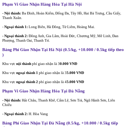
Phạm Vi Giao Nhận Hàng Hóa Tại Hà Nội
- Nội thành:
Ba Đình, Hoàn Kiếm, Đống Đa, Tây Hồ, Hai Bà Trưng, Cầu Giấy,
Thanh Xuân.
-
Ngoại thành 1:
Long Biên, Hà Đông, Từ Liêm, Hoàng Mai.
- Ngoại thành 2:
Đông Anh, Gia Lâm, Hoài Đức, Chương Mỹ, Mê Linh, Đan
Phượng, Thanh Oai, Thanh Trì.
Bảng Phí Giao Nhận Tại Hà Nội (0.5/kg, +10.000 / 0.5kg tiếp theo
)
Khu vực
nội thành
phí giao nhận là 3
0.000 VNĐ
Khu vực
ngoại thành 1
phí giao nhận là 3
5.000 VNĐ
Khu vực
ngoại thành 2
phí giao nhận là 4
5.000 VNĐ
Phạm Vi Giao Nhận Hàng Hóa Tại Đà Nẵng
- Nội thành:
Hải Châu, Thanh Khê, Cẩm Lệ, Sơn Trà, Ngũ Hành Sơn, Liên
Chiểu
- Ngoại thành 2:
H. Hòa Vang
Bảng Phí Giao Nhận Tại Đà Nẵng (0.5/kg, +10.000 / 0.5kg tiếp