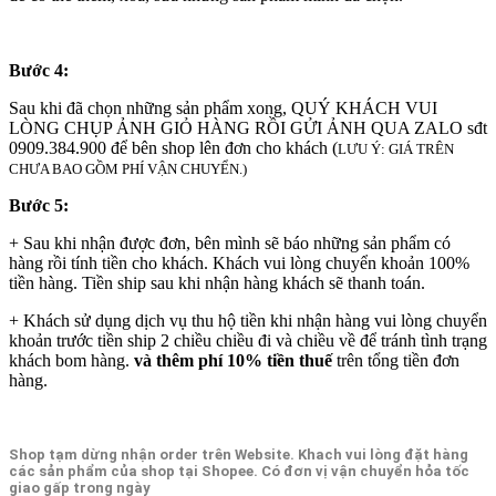
Bước 4:
Sau khi đã chọn những sản phẩm xong, QUÝ KHÁCH VUI
LÒNG CHỤP ẢNH GIỎ HÀNG RỒI GỬI ẢNH QUA ZALO sđt
0909.384.900 để bên shop lên đơn cho khách (
LƯU Ý: GIÁ TRÊN
CHƯA BAO GỒM PHÍ VẬN CHUYỂN.)
Bước 5:
+ Sau khi nhận được đơn, bên mình sẽ báo những sản phẩm có
hàng rồi tính tiền cho khách. Khách vui lòng chuyển khoản 100%
tiền hàng. Tiền ship sau khi nhận hàng khách sẽ thanh toán.
+ Khách sử dụng dịch vụ thu hộ tiền khi nhận hàng vui lòng chuyển
khoản trước tiền ship 2 chiều chiều đi và chiều về để tránh tình trạng
khách bom hàng.
và thêm phí 10% tiền thuế
trên tổng tiền đơn
hàng.
Shop tạm dừng nhận order trên Website. Khach vui lòng đặt hàng
các sản phẩm của shop tại Shopee. Có đơn vị vận chuyển hỏa tốc
giao gấp trong ngày