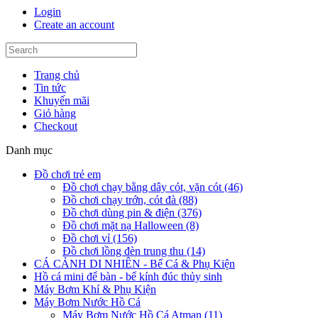
Login
Create an account
Trang chủ
Tin tức
Khuyến mãi
Giỏ hàng
Checkout
Danh mục
Đồ chơi trẻ em
Đồ chơi chạy bằng dây cót, vặn cót (46)
Đồ chơi chạy trớn, cót đà (88)
Đồ chơi dùng pin & điện (376)
Đồ chơi mặt nạ Halloween (8)
Đồ chơi vỉ (156)
Đồ chơi lồng đèn trung thu (14)
CÁ CẢNH DI NHIÊN - Bể Cá & Phụ Kiện
Hồ cá mini để bàn - bể kính đúc thủy sinh
Máy Bơm Khí & Phụ Kiện
Máy Bơm Nước Hồ Cá
Máy Bơm Nước Hồ Cá Atman (11)