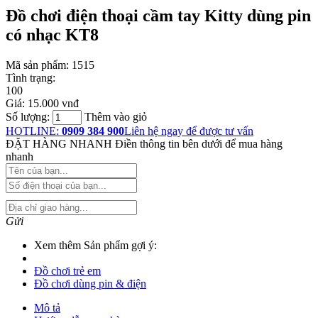
Đồ chơi điện thoại cầm tay Kitty dùng pin
có nhạc KT8
Mã sản phẩm:
1515
Tình trạng:
100
Giá:
15.000 vnđ
Số lượng:
Thêm vào giỏ
HOTLINE:
0909 384 900
Liên hệ ngay để được tư vấn
ĐẶT HÀNG NHANH
Điền thông tin bên dưới để mua hàng
nhanh
Gửi
Xem thêm Sản phẩm gợi ý:
Đồ chơi trẻ em
Đồ chơi dùng pin & điện
Mô tả