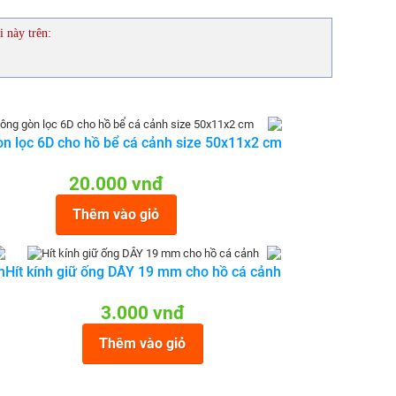
i này trên:
n lọc 6D cho hồ bể cá cảnh size 50x11x2 cm
20.000 vnđ
Thêm vào giỏ
h
Hít kính giữ ống DÂY 19 mm cho hồ cá cảnh
3.000 vnđ
Thêm vào giỏ