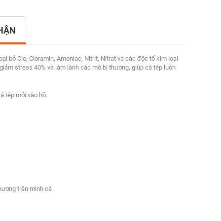
NHẬN
 Clo, Cloramin, Amoniac, Nitrit, Nitrat và các độc tố kim loại
 giảm stress 40% và làm lành các mô bị thương, giúp cá tép luôn
á tép mới vào hồ.
thương trên mình cá .