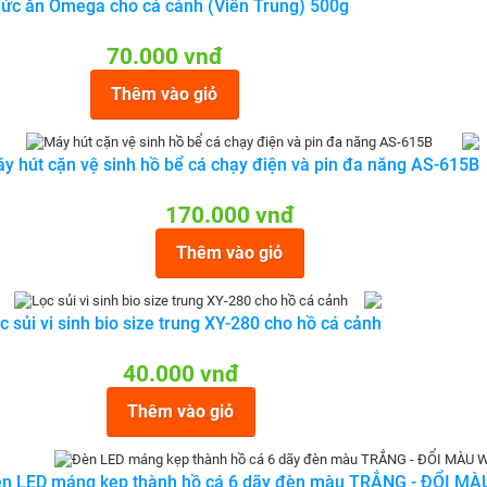
ức ăn Omega cho cá cảnh (Viên Trung) 500g
70.000 vnđ
Thêm vào giỏ
y hút cặn vệ sinh hồ bể cá chạy điện và pin đa năng AS-615B
170.000 vnđ
Thêm vào giỏ
c sủi vi sinh bio size trung XY-280 cho hồ cá cảnh
40.000 vnđ
Thêm vào giỏ
n LED máng kẹp thành hồ cá 6 dãy đèn màu TRẮNG - ĐỔI MÀ