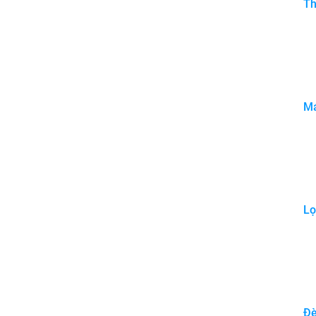
Th
Má
Lọ
Đè