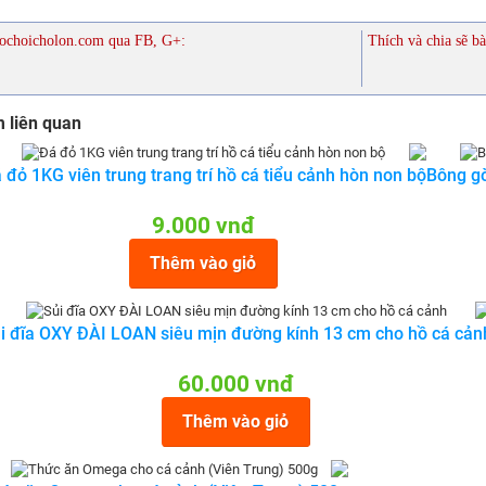
ochoicholon.com qua FB, G+:
Thích và chia sẽ bà
 liên quan
 đỏ 1KG viên trung trang trí hồ cá tiểu cảnh hòn non bộ
Bông gò
9.000 vnđ
Thêm vào giỏ
i đĩa OXY ĐÀI LOAN siêu mịn đường kính 13 cm cho hồ cá cản
60.000 vnđ
Thêm vào giỏ