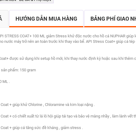
Ả
HƯỚNG DẪN MUA HÀNG
BẢNG PHÍ GIAO 
PI STRESS COAT+ 100 ML giảm Stress khử độc nước cho hồ cá NUPHAR giúp loại bỏ
o nước máy trở nên an toàn trước khi thay vào bể. API Stress Coat+ giúp cá tép
Coat+ được sử dụng khi setup hồ mới, khi thay nước định kỳ hoặc sau khi thêm c
 sản phẩm: 150 gram
0 ML .
 Coat + giúp khử Chlorine , Chloramine và kim loại nặng .
 Coat + có chiết xuất từ lá lô hội giúp tái tạo và bảo vệ màng nhầy , làm lành vết 
 Coat + giúp cá tăng sức đề kháng , giảm stress .