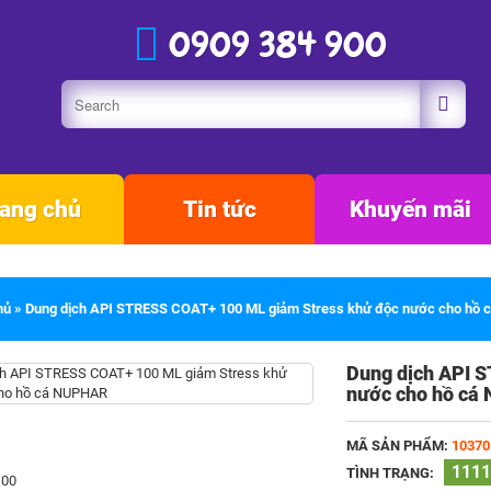
0909 384 900
ang chủ
Tin tức
Khuyến mãi
hủ
»
Dung dịch API STRESS COAT+ 100 ML giảm Stress khử độc nước cho hồ
Dung dịch API 
nước cho hồ c
MÃ SẢN PHẨM:
10370
1111
TÌNH TRẠNG: