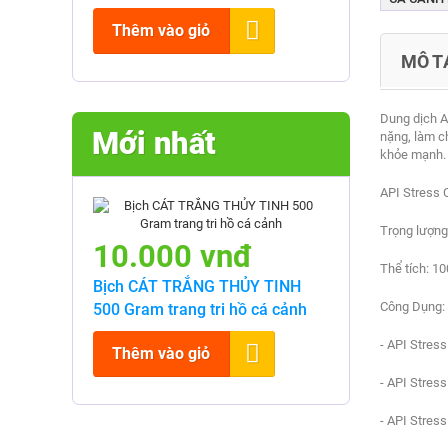
Thêm vào giỏ
MÔ T
Dung dịch A
Mới nhất
nặng, làm ch
khỏe mạnh.
API Stress 
Trọng lượng
10.000 vnđ
Thể tích: 10
Bịch CÁT TRẮNG THỦY TINH
Công Dụng:
500 Gram trang tri hồ cá cảnh
- API Stress
Thêm vào giỏ
- API Stress
- API Stress