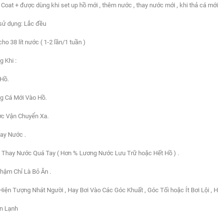
 Coat + được dùng khi set up hồ mới , thêm nước , thay nước mới , khi thả cá mới
sử dụng: Lắc đều
cho 38 lít nước ( 1-2 lần/1 tuần )
 Khi :
 Hồ.
ng Cá Mới Vào Hồ.
ợc Vận Chuyển Xa.
hay Nước .
g Thay Nước Quá Tay ( Hơn % Lương Nước Lưu Trữ hoặc Hết Hồ ) .
 Thậm Chỉ Là Bỏ Ăn .
 Hiện Tượng Nhát Người , Hay Bơi Vào Các Góc Khuất , Góc Tối hoặc Ít Bơi Lội , 
ển Lạnh