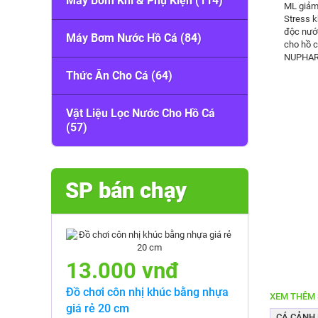
Máy Bơm Khí & Phụ Kiện (114)
Máy Bơm Nước Hồ Cá (84)
Thức Ăn Cho Cá (64)
Vật Liệu Lọc Nước Cho Hồ Cá
(57)
SP bán chạy
13.000 vnđ
Đồ chơi côn nhị khúc bằng nhựa
XEM THÊM 
giá rẻ 20 cm
CÁ CẢNH D