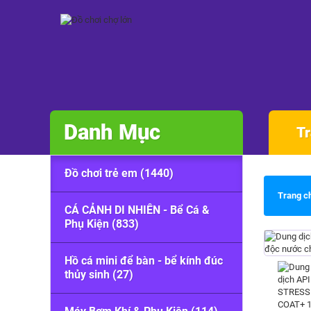
Danh Mục
Tr
Đồ chơi trẻ em (1440)
Trang c
CÁ CẢNH DI NHIÊN - Bể Cá &
Phụ Kiện (833)
Hồ cá mini để bàn - bể kính đúc
thủy sinh (27)