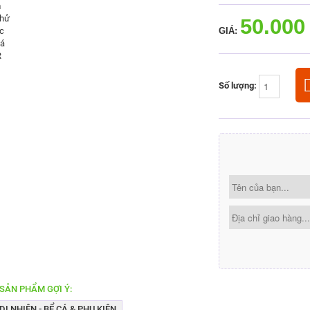
50.000
GIÁ:
Số lượng:
SẢN PHẨM GỢI Ý:
I NHIÊN - BỂ CÁ & PHỤ KIỆN