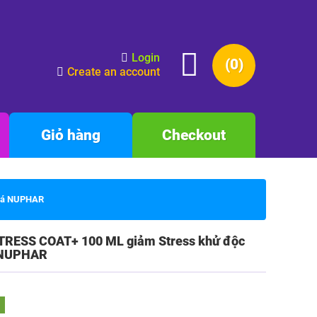
Login
(0)
Create an account
Giỏ hàng
Checkout
 cá NUPHAR
STRESS COAT+ 100 ML giảm Stress khử độc
á NUPHAR