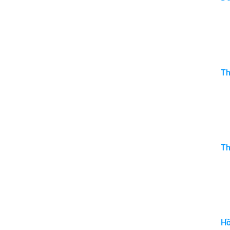
Th
Th
Hồ