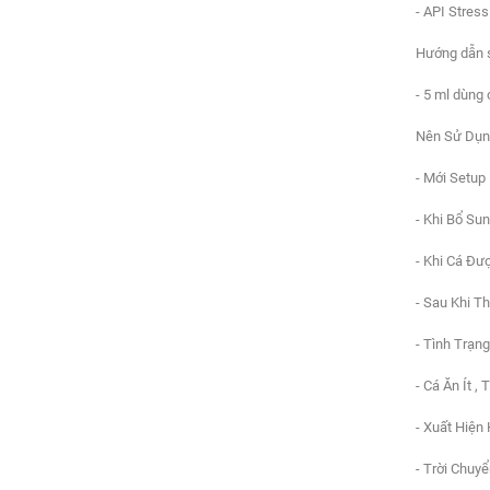
- API Stress
Hướng dẫn 
- 5 ml dùng 
Nên Sử Dụng
- Mới Setup
- Khi Bổ Su
- Khi Cá Đư
- Sau Khi T
- Tình Trạn
- Cá Ăn Ít ,
- Xuất Hiện
- Trời Chuy