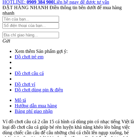
HOTLINE:
0909 384 900
Liên hệ ngay để được tư vấn
ĐẶT HÀNG NHANH
Điền thông tin bên dưới để mua hàng
nhanh
Gửi
Xem thêm Sản phẩm gợi ý:
Đồ chơi trẻ em
Đồ chơi câu cá
Đồ chơi vỉ
Đồ chơi dùng pin & điện
Mô tả
Hướng dẫn mua hàng
Bảng phí giao nhận
Vỉ đồ chơi câu cá 2 cần 15 cá hình cá dùng pin có nhạc tiếng Việt là
loại đồ chơi câu cá giúp bé rèn luyện khả năng khéo léo bằng việc
dùng chiếc cần câu để câu những chú cá chồi lên ngụp xuống, bé