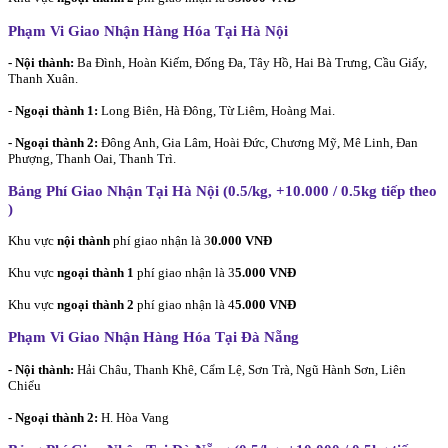
Phạm Vi Giao Nhận Hàng Hóa Tại Hà Nội
- Nội thành:
Ba Đình, Hoàn Kiếm, Đống Đa, Tây Hồ, Hai Bà Trưng, Cầu Giấy,
Thanh Xuân.
-
Ngoại thành 1:
Long Biên, Hà Đông, Từ Liêm, Hoàng Mai.
- Ngoại thành 2:
Đông Anh, Gia Lâm, Hoài Đức, Chương Mỹ, Mê Linh, Đan
Phượng, Thanh Oai, Thanh Trì.
Bảng Phí Giao Nhận Tại Hà Nội (0.5/kg, +10.000 / 0.5kg tiếp theo
)
Khu vực
nội thành
phí giao nhận là 3
0.000 VNĐ
Khu vực
ngoại thành 1
phí giao nhận là 3
5.000 VNĐ
Khu vực
ngoại thành 2
phí giao nhận là 4
5.000 VNĐ
Phạm Vi Giao Nhận Hàng Hóa Tại Đà Nẵng
- Nội thành:
Hải Châu, Thanh Khê, Cẩm Lệ, Sơn Trà, Ngũ Hành Sơn, Liên
Chiểu
- Ngoại thành 2:
H. Hòa Vang