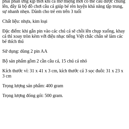
phải phản ứng kịp thời khi cá mở miệng mới có thể câu được chúng
lên, đây là bộ đồ chơi câu cá giúp bé rèn luyện khả năng tập trung,
sự nhanh nhẹn. Dành cho trẻ em trên 3 tuổi
Chất liệu: nhựa, kim loại
Đặc điểm: khi gắn pin vào các chú cá sẽ chồi lên chụp xuống, khay
cá thì xoay tròn kèm với điệu nhạc tiếng Việt chắc chắn sẽ làm các
bé thích thú
Sử dụng: dùng 2 pin AA
Bộ sản phẩm gồm 2 cần câu cá, 15 chú cá nhỏ
Kích thước vỉ: 31 x 41 x 3 cm, kích thước cá 3 sọc đuôi: 31 x 23 x
3 cm
Trọng lượng sản phẩm: 400 gram
Trọng lượng đóng gói: 500 gram.