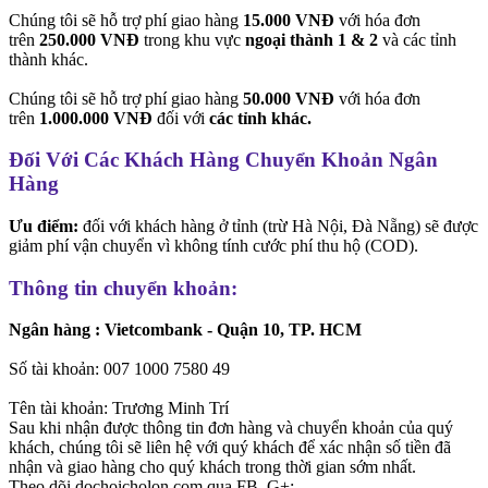
Chúng tôi sẽ hỗ trợ phí giao hàng
15.000 VNĐ
với hóa đơn
trên
250.000 VNĐ
trong khu vực
ngoại thành 1 & 2
và các tỉnh
thành khác.
Chúng tôi sẽ hỗ trợ phí giao hàng
50.000 VNĐ
với hóa đơn
trên
1.000.000 VNĐ
đối với
các tỉnh khác.
Đối Với Các Khách Hàng Chuyển Khoản Ngân
Hàng
Ưu điểm:
đối với khách hàng ở tỉnh (trừ Hà Nội, Đà Nẵng) sẽ được
giảm phí vận chuyển vì không tính cước phí thu hộ (COD).
Thông tin chuyển khoản:
Ngân hàng : Vietcombank - Quận 10, TP. HCM
Số tài khoản: 007 1000 7580 49
Tên tài khoản: Trương Minh Trí
Sau khi nhận được thông tin đơn hàng và chuyển khoản của quý
khách, chúng tôi sẽ liên hệ với quý khách để xác nhận số tiền đã
nhận và giao hàng cho quý khách trong thời gian sớm nhất.
Theo dõi dochoicholon.com qua FB, G+: