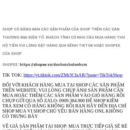
SHOP CÓ ĐĂNG BÁN CÁC SẢN PHẨM CỦA SHOP TRÊN CÁC SÀN
THƯƠNG MẠI ĐIỆN TỬ. KHÁCH TỈNH CÓ NHU CẦU MUA HÀNG THU
HỘ TIỀN VUI LÒNG ĐẶT HÀNG QUA KÊNH TIKTOK HOẶC SHOPEE
CỦA SHOP
SHOPEE:
https://shopee.vn/dochoicholonhcm
TIK TOK:
https://vt.tiktok.com/ZMr3CfaAR/?page=TikTokShop
ĐỐI VỚI KHÁCH HÀNG MUA TẠI SHOP CÁC SẢN PHẨM
TRÊN WEBSITE: VUI LÒNG CHỤP ẢNH SẢN PHẨM CẦN
MUA HOẶC THÊM CÁC SẢN PHẨM VÀO GIỎ HÀNG RỒI
CHỤP GỬI QUA SỐ ZALO: 0909.384.900 ĐỂ SHOP KIÊM
TRA XEM CÓ HÀNG KHÔNG RỒI BẠN HÃY ĐẾN ĐỊA CHỈ
SHOP MUA VI SHOP CHỦ YẾU BÁN HÀNG ONL KHÔNG
CÓ TRƯNG BÀY
VỀ GIÁ SẢN PHẨM TẠI SHOP: MUA TRỰC TIẾP GIÁ SẼ RẺ