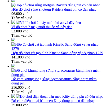
Hộp đồ chơi súng shotgun Raiders dùng pin có đèn nhạc
96.000 vnđ
Thêm vào giỏ
Vỉ đồ chơi 2 máy nuôi thú ảo và dây đeo
53.000 vnđ
Thêm vào giỏ
Hộp đồ chơi cát tạo hình Kinetic Sand động vật & phao 1279
141.000 vnđ
Thêm vào giỏ
Đồ chơi khủng long sừng Styracosaurus bằng nhựa mềm
dùng pin
216.000 vnđ
Thêm vào giỏ
Đồ chơi điện thoại bàn mèo Kitty dùng pin có đèn nhạc
25.000 vnđ