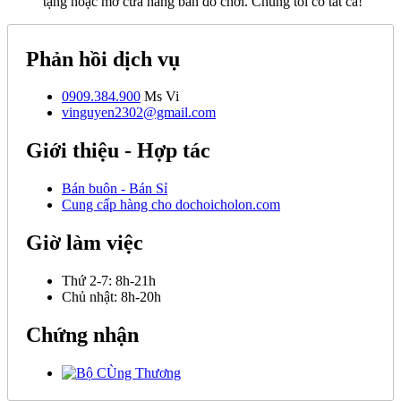
tặng hoặc mở cửa hàng bán đồ chơi. Chúng tôi có tất cả!
Phản hồi dịch vụ
0909.384.900
Ms Vi
vinguyen2302@gmail.com
Giới thiệu - Hợp tác
Bán buôn - Bán Sỉ
Cung cấp hàng cho dochoicholon.com
Giờ làm việc
Thứ 2-7:
8h-21h
Chủ nhật:
8h-20h
Chứng nhận