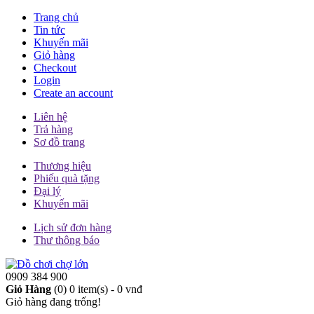
Trang chủ
Tin tức
Khuyến mãi
Giỏ hàng
Checkout
Login
Create an account
Liên hệ
Trả hàng
Sơ đồ trang
Thương hiệu
Phiếu quà tặng
Đại lý
Khuyến mãi
Lịch sử đơn hàng
Thư thông báo
0909 384 900
Giỏ Hàng
(0)
0 item(s) - 0 vnđ
Giỏ hàng đang trống!