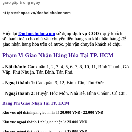
giao gấp trong ngày
https://shopee.vn/dochoicholonhcm
Hiện tại
Dochoicholon.com
sử dụng
dịch vụ COD
( quý khách
sẽ thanh toán cho nhà vận chuyển tiền hàng sau khi nhận hàng) để
giao nhận hàng hóa trên cả nước, phí vận chuyển khách sẽ chịu.
Phạm Vi Giao Nhận Hàng Hóa Tại TP. HCM
- Nội thành:
Các quận 1, 2, 3, 4, 5, 6, 7, 8, 10, 11, Bình Thạnh, Gò
Vấp, Phú Nhuận, Tân Bình, Tân Phú.
-
Ngoại thành 1:
Các quận 9, 12, Bình Tân, Thủ Đức.
- Ngoại thành 2:
Huyện Hóc Môn, Nhà Bè, Bình Chánh, Củ Chi.
Bảng Phí Giao Nhận Tại TP. HCM
Khu vực
nội thành
phí giao nhận là
20.000 VNĐ - 22.000 VNĐ
Khu vực
ngoại thành 1
phí giao nhận là
25.000 VNĐ
Khu vực
ngoại thành 2
phí giao nhận là
35.000 VNĐ