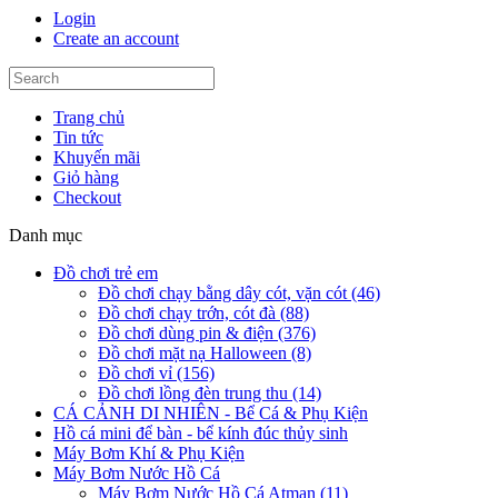
Login
Create an account
Trang chủ
Tin tức
Khuyến mãi
Giỏ hàng
Checkout
Danh mục
Đồ chơi trẻ em
Đồ chơi chạy bằng dây cót, vặn cót (46)
Đồ chơi chạy trớn, cót đà (88)
Đồ chơi dùng pin & điện (376)
Đồ chơi mặt nạ Halloween (8)
Đồ chơi vỉ (156)
Đồ chơi lồng đèn trung thu (14)
CÁ CẢNH DI NHIÊN - Bể Cá & Phụ Kiện
Hồ cá mini để bàn - bể kính đúc thủy sinh
Máy Bơm Khí & Phụ Kiện
Máy Bơm Nước Hồ Cá
Máy Bơm Nước Hồ Cá Atman (11)