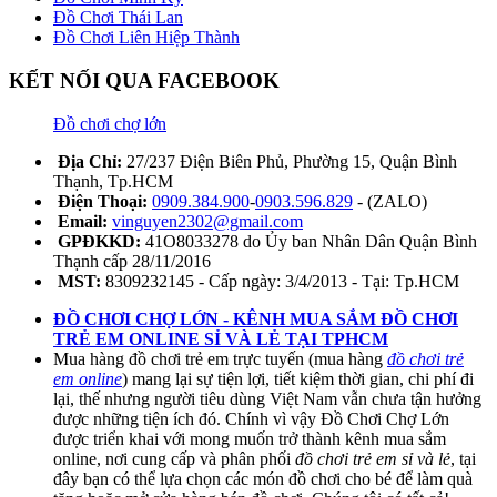
Đồ Chơi Thái Lan
Đồ Chơi Liên Hiệp Thành
KẾT NỐI QUA FACEBOOK
Đồ chơi chợ lớn
Địa Chỉ:
27/237 Điện Biên Phủ, Phường 15, Quận Bình
Thạnh, Tp.HCM
Điện Thoại:
0909.384.900
-
0903.596.829
- (ZALO)
Email:
vinguyen2302@gmail.com
GPĐKKD:
41O8033278 do Ủy ban Nhân Dân Quận Bình
Thạnh cấp 28/11/2016
MST:
8309232145 - Cấp ngày: 3/4/2013 - Tại: Tp.HCM
ĐỒ CHƠI CHỢ LỚN - KÊNH MUA SẮM ĐỒ CHƠI
TRẺ EM ONLINE SỈ VÀ LẺ TẠI TPHCM
Mua hàng đồ chơi trẻ em trực tuyến (mua hàng
đồ chơi trẻ
em online
) mang lại sự tiện lợi, tiết kiệm thời gian, chi phí đi
lại, thế nhưng người tiêu dùng Việt Nam vẫn chưa tận hưởng
được những tiện ích đó. Chính vì vậy Đồ Chơi Chợ Lớn
được triển khai với mong muốn trở thành kênh mua sắm
online, nơi cung cấp và phân phối
đồ chơi trẻ em sỉ và lẻ
, tại
đây bạn có thể lựa chọn các món đồ chơi cho bé để làm quà