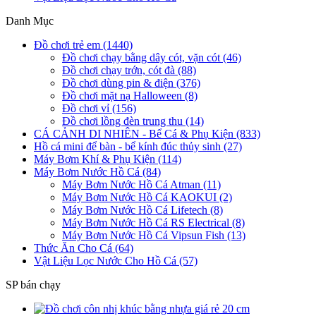
Danh Mục
Đồ chơi trẻ em (1440)
Đồ chơi chạy bằng dây cót, vặn cót (46)
Đồ chơi chạy trớn, cót đà (88)
Đồ chơi dùng pin & điện (376)
Đồ chơi mặt nạ Halloween (8)
Đồ chơi vỉ (156)
Đồ chơi lồng đèn trung thu (14)
CÁ CẢNH DI NHIÊN - Bể Cá & Phụ Kiện (833)
Hồ cá mini để bàn - bể kính đúc thủy sinh (27)
Máy Bơm Khí & Phụ Kiện (114)
Máy Bơm Nước Hồ Cá (84)
Máy Bơm Nước Hồ Cá Atman (11)
Máy Bơm Nước Hồ Cá KAOKUI (2)
Máy Bơm Nước Hồ Cá Lifetech (8)
Máy Bơm Nước Hồ Cá RS Electrical (8)
Máy Bơm Nước Hồ Cá Vipsun Fish (13)
Thức Ăn Cho Cá (64)
Vật Liệu Lọc Nước Cho Hồ Cá (57)
SP bán chạy