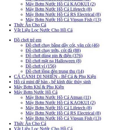
Máy Bơm Nước Hồ Cá KAOKUI (2)
Máy Bơm Nước Hồ Cá Lifetech (8)
Máy Bơm Nước Hồ Cá RS Electrical (8)
Máy Bơm Nước Hồ Cá Vipsun Fish (13)
Thức Ăn Cho Cá
Vật Liệu Lọc Nước Cho Hồ Cá
Đồ chơi trẻ em
Đồ chơi chạy bằng dây cót, vặn cót (46)
Đồ chơi chạy trớn, cót đà (88)
Đồ chơi dùng pin & điện (376)
Đồ chơi mặt nạ Halloween (8)
Đồ chơi vỉ (156)
Đồ chơi lồng đèn trung thu (14)
CÁ CẢNH DI NHIÊN - Bể Cá & Phụ Kiện
Hồ cá mini để bàn - bể kính đúc thủy sinh
Máy Bơm Khí & Phụ Kiện
Máy Bơm Nước Hồ Cá
Máy Bơm Nước Hồ Cá Atman (11)
Máy Bơm Nước Hồ Cá KAOKUI (2)
Máy Bơm Nước Hồ Cá Lifetech (8)
Máy Bơm Nước Hồ Cá RS Electrical (8)
Máy Bơm Nước Hồ Cá Vipsun Fish (13)
Thức Ăn Cho Cá
Vật Liệu Lọc Nước Cho Hồ Cá