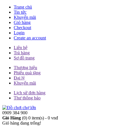
Trang chủ
Tin tức
Khuyến mãi
Giỏ hàng
Checkout
Login
Create an account
Liên hệ
Trả hàng
Sơ đồ trang
Thương hiệu
Phiếu quà tặng
Đại lý
Khuyến mãi
Lịch sử đơn hàng
Thư thông báo
0909 384 900
Giỏ Hàng
(0)
0 item(s) - 0 vnđ
Giỏ hàng đang trống!