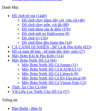
Danh Mục
Đồ chơi trẻ em (1440)
Đồ chơi chạy bằng dây cót, vặn cót (46)
Đồ chơi chạy trớn, cót đà (88)
Đồ chơi dùng pin & điện (376)
Đồ chơi mặt nạ Halloween (8)
Đồ chơi vỉ (156)
Đồ chơi lồng đèn trung thu (14)
CÁ CẢNH DI NHIÊN - Bể Cá & Phụ Kiện (833)
Hồ cá mini để bàn - bể kính đúc thủy sinh (27)
Máy Bơm Khí & Phụ Kiện (114)
Máy Bơm Nước Hồ Cá (84)
Máy Bơm Nước Hồ Cá Atman (11)
Máy Bơm Nước Hồ Cá KAOKUI (2)
Máy Bơm Nước Hồ Cá Lifetech (8)
Máy Bơm Nước Hồ Cá RS Electrical (8)
Máy Bơm Nước Hồ Cá Vipsun Fish (13)
Thức Ăn Cho Cá (64)
Vật Liệu Lọc Nước Cho Hồ Cá (57)
Thông tin
Bán Buôn - Bán Sỉ