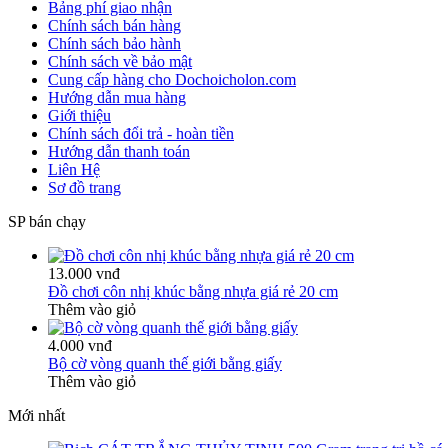
Bảng phí giao nhận
Chính sách bán hàng
Chính sách bảo hành
Chính sách về bảo mật
Cung cấp hàng cho Dochoicholon.com
Hướng dẫn mua hàng
Giới thiệu
Chính sách đổi trả - hoàn tiền
Hướng dẫn thanh toán
Liên Hệ
Sơ đồ trang
SP bán chạy
13.000 vnđ
Đồ chơi côn nhị khúc bằng nhựa giá rẻ 20 cm
Thêm vào giỏ
4.000 vnđ
Bộ cờ vòng quanh thế giới bằng giấy
Thêm vào giỏ
Mới nhất