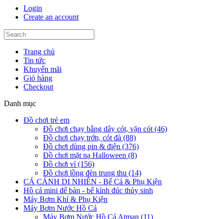
Login
Create an account
Trang chủ
Tin tức
Khuyến mãi
Giỏ hàng
Checkout
Danh mục
Đồ chơi trẻ em
Đồ chơi chạy bằng dây cót, vặn cót (46)
Đồ chơi chạy trớn, cót đà (88)
Đồ chơi dùng pin & điện (376)
Đồ chơi mặt nạ Halloween (8)
Đồ chơi vỉ (156)
Đồ chơi lồng đèn trung thu (14)
CÁ CẢNH DI NHIÊN - Bể Cá & Phụ Kiện
Hồ cá mini để bàn - bể kính đúc thủy sinh
Máy Bơm Khí & Phụ Kiện
Máy Bơm Nước Hồ Cá
Máy Bơm Nước Hồ Cá Atman (11)