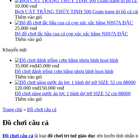
10.000 vnđ
Bịch CÁT TRẮNG THỦY TINH 500 Gram trang tri hồ cá cả
Thêm vào giỏ
25.000 vnđ
Bộ đồ chơi lắc bầu cua cá cọp xúc xắc bằng NHỰA ĐẶC
Thêm vào giỏ
Khuyến mãi
35.000 vnđ
45.000 vnđ
Đồ chơi đánh trống cơm bằng nhựa hình hoạt hình
Thêm vào giỏ
120.000 vnđ
150.000 vnđ
Đồ chơi súng nước áp lực 1 bình dự trữ SIZE 52 cm 88000
Thêm vào giỏ
Trang chủ
»
Đồ chơi câu cá
Đồ chơi câu cá
Đồ chơi câu cá
là loại
đồ chơi trí tuệ giáo dục
rèn luyện tính nhẫn nạ