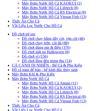
Máy Bơm Nước Hồ Cá KAOKUI (2)
Máy Bơm Nước Hồ Cá Lifetech (8)
Máy Bơm Nước Hồ Cá RS Electrical (8)
Máy Bơm Nước Hồ Cá Vipsun Fish (13)
Thức Ăn Cho Cá
Vật Liệu Lọc Nước Cho Hồ Cá
Đồ chơi trẻ em
Đồ chơi chạy bằng dây cót, vặn cót (46)
Đồ chơi chạy trớn, cót đà (88)
Đồ chơi dùng pin & điện (376)
Đồ chơi mặt nạ Halloween (8)
Đồ chơi vỉ (156)
Đồ chơi lồng đèn trung thu (14)
CÁ CẢNH DI NHIÊN - Bể Cá & Phụ Kiện
Hồ cá mini để bàn - bể kính đúc thủy sinh
Máy Bơm Khí & Phụ Kiện
Máy Bơm Nước Hồ Cá
Máy Bơm Nước Hồ Cá Atman (11)
Máy Bơm Nước Hồ Cá KAOKUI (2)
Máy Bơm Nước Hồ Cá Lifetech (8)
Máy Bơm Nước Hồ Cá RS Electrical (8)
Máy Bơm Nước Hồ Cá Vipsun Fish (13)
Thức Ăn Cho Cá
Vật Liệu Lọc Nước Cho Hồ Cá