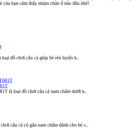
é của bạn cảm thấy nhàm chán tí nào đâu nhé!
loại đồ chơi câu cá giúp bé rèn luyện k..
681T
1T là loại đồ chơi câu cá nam châm dưới n..
chơi câu cá có gắn nam châm dành cho bé c..