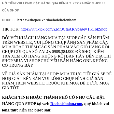
HỘ TIỀN VUI LÒNG ĐẶT HÀNG QUA KÊNH TIKTOK HOẶC SHOPEE
CỦA SHOP
SHOPEE:
https://shopee.vn/dochoicholonhcm
TIK TOK:
https://vt.tiktok.com/ZMr3CfaAR/?page=TikTokShop
ĐỐI VỚI KHÁCH HÀNG MUA TẠI SHOP CÁC SẢN PHẨM
TRÊN WEBSITE: VUI LÒNG CHỤP ẢNH SẢN PHẨM CẦN
MUA HOẶC THÊM CÁC SẢN PHẨM VÀO GIỎ HÀNG RỒI
CHỤP GỬI QUA SỐ ZALO: 0909.384.900 ĐỂ SHOP KIÊM
TRA XEM CÓ HÀNG KHÔNG RỒI BẠN HÃY ĐẾN ĐỊA CHỈ
SHOP MUA VI SHOP CHỦ YẾU BÁN HÀNG ONL KHÔNG
CÓ TRƯNG BÀY
VỀ GIÁ SẢN PHẨM TẠI SHOP: MUA TRỰC TIẾP GIÁ SẼ RẺ
HƠN GIÁ TRÊN SÀN VUI LÒNG CHỤP HÌNH GIÁ SẢN
PHẨM TRÊN WEBSITE TRƯỚC KHI MUA ĐẾ ĐƯỢC MUA
GIÁ TỐT.
KHÁCH TỈNH HOẶC THÀNH PHỐ CÓ NHƯ CẦU ĐẶT
HÀNG QUA SHOP tại web
Dochoicholon.com
, quý khách vui
lòng thực hiện các bước sau: