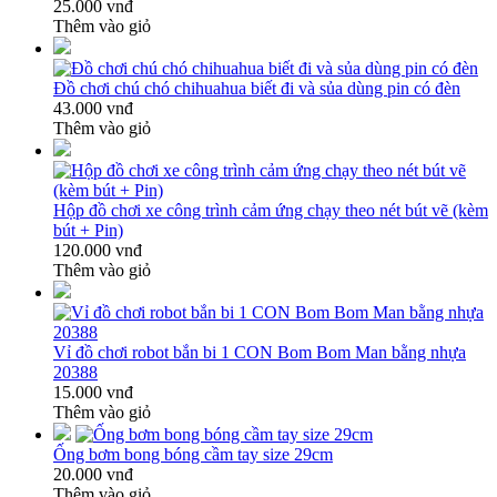
25.000 vnđ
Thêm vào giỏ
Đồ chơi chú chó chihuahua biết đi và sủa dùng pin có đèn
43.000 vnđ
Thêm vào giỏ
Hộp đồ chơi xe công trình cảm ứng chạy theo nét bút vẽ (kèm
bút + Pin)
120.000 vnđ
Thêm vào giỏ
Vỉ đồ chơi robot bắn bi 1 CON Bom Bom Man bằng nhựa
20388
15.000 vnđ
Thêm vào giỏ
Ống bơm bong bóng cầm tay size 29cm
20.000 vnđ
Thêm vào giỏ