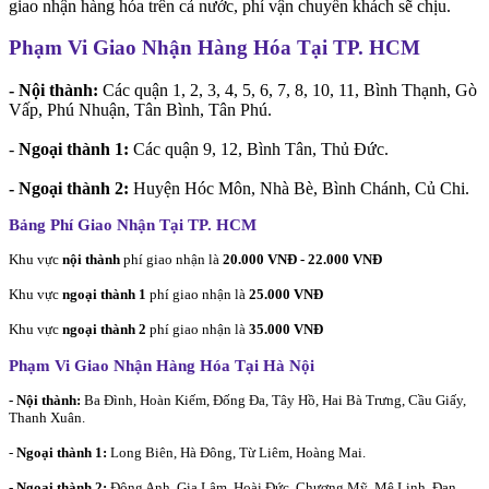
giao nhận hàng hóa trên cả nước, phí vận chuyển khách sẽ chịu.
Phạm Vi Giao Nhận Hàng Hóa Tại TP. HCM
- Nội thành:
Các quận 1, 2, 3, 4, 5, 6, 7, 8, 10, 11, Bình Thạnh, Gò
Vấp, Phú Nhuận, Tân Bình, Tân Phú.
-
Ngoại thành 1:
Các quận 9, 12, Bình Tân, Thủ Đức.
- Ngoại thành 2:
Huyện Hóc Môn, Nhà Bè, Bình Chánh, Củ Chi.
Bảng Phí Giao Nhận Tại TP. HCM
Khu vực
nội thành
phí giao nhận là
20.000 VNĐ - 22.000 VNĐ
Khu vực
ngoại thành 1
phí giao nhận là
25.000 VNĐ
Khu vực
ngoại thành 2
phí giao nhận là
35.000 VNĐ
Phạm Vi Giao Nhận Hàng Hóa Tại Hà Nội
- Nội thành:
Ba Đình, Hoàn Kiếm, Đống Đa, Tây Hồ, Hai Bà Trưng, Cầu Giấy,
Thanh Xuân.
-
Ngoại thành 1:
Long Biên, Hà Đông, Từ Liêm, Hoàng Mai.
- Ngoại thành 2:
Đông Anh, Gia Lâm, Hoài Đức, Chương Mỹ, Mê Linh, Đan