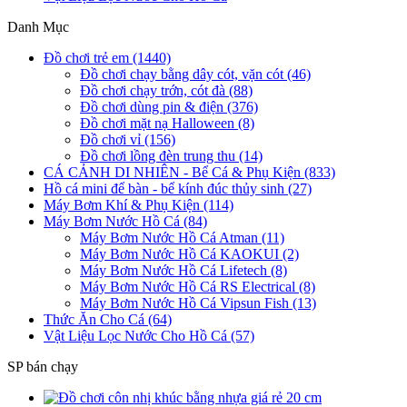
Danh Mục
Đồ chơi trẻ em (1440)
Đồ chơi chạy bằng dây cót, vặn cót (46)
Đồ chơi chạy trớn, cót đà (88)
Đồ chơi dùng pin & điện (376)
Đồ chơi mặt nạ Halloween (8)
Đồ chơi vỉ (156)
Đồ chơi lồng đèn trung thu (14)
CÁ CẢNH DI NHIÊN - Bể Cá & Phụ Kiện (833)
Hồ cá mini để bàn - bể kính đúc thủy sinh (27)
Máy Bơm Khí & Phụ Kiện (114)
Máy Bơm Nước Hồ Cá (84)
Máy Bơm Nước Hồ Cá Atman (11)
Máy Bơm Nước Hồ Cá KAOKUI (2)
Máy Bơm Nước Hồ Cá Lifetech (8)
Máy Bơm Nước Hồ Cá RS Electrical (8)
Máy Bơm Nước Hồ Cá Vipsun Fish (13)
Thức Ăn Cho Cá (64)
Vật Liệu Lọc Nước Cho Hồ Cá (57)
SP bán chạy