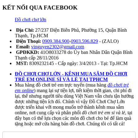
KẾT NỐI QUA FACEBOOK
Đồ chơi chợ lớn
Địa Chỉ:
27/237 Điện Biên Phủ, Phường 15, Quận Bình
Thạnh, Tp.HCM
Điện Thoại:
0909.384.900
-
0903.596.829
- (ZALO)
Email:
vinguyen2302@gmail.com
GPĐKKD:
41O8033278 do Ủy ban Nhân Dân Quận Bình
Thạnh cấp 28/11/2016
MST:
8309232145 - Cấp ngày: 3/4/2013 - Tại: Tp.HCM
ĐỒ CHƠI CHỢ LỚN - KÊNH MUA SẮM ĐỒ CHƠI
TRẺ EM ONLINE SỈ VÀ LẺ TẠI TPHCM
Mua hàng đồ chơi trẻ em trực tuyến (mua hàng
đồ chơi trẻ
em online
) mang lại sự tiện lợi, tiết kiệm thời gian, chi phí đi
lại, thế nhưng người tiêu dùng Việt Nam vẫn chưa tận hưởng
được những tiện ích đó. Chính vì vậy Đồ Chơi Chợ Lớn
được triển khai với mong muốn trở thành kênh mua sắm
online, nơi cung cấp và phân phối
đồ chơi trẻ em sỉ và lẻ
, tại
đây bạn có thể lựa chọn các món đồ chơi cho bé để làm quà
tặng hoặc mở cửa hàng bán đồ chơi. Chúng tôi có tất cả!