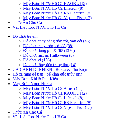
Máy Bơm Nước Hồ Cá KAOKUI (2)
Máy Bơm Nước Hồ Cá Lifetech (8)
Máy Bơm Nước Hồ Cá RS Electrical (8)
Máy Bơm Nước Hồ Cá Vipsun Fish (13)
Thức Ăn Cho Cá
Vật Liệu Lọc Nước Cho Hồ Cá
Đồ chơi trẻ em
Đồ chơi chạy bằng dây cót, vặn cót (46)
Đồ chơi chạy trớn, cót đà (88)
Đồ chơi dùng pin & điện (376)
Đồ chơi mặt nạ Halloween (8)
Đồ chơi vỉ (156)
Đồ chơi lồng đèn trung thu (14)
CÁ CẢNH DI NHIÊN - Bể Cá & Phụ Kiện
Hồ cá mini để bàn - bể kính đúc thủy sinh
Máy Bơm Khí & Phụ Kiện
Máy Bơm Nước Hồ Cá
Máy Bơm Nước Hồ Cá Atman (11)
Máy Bơm Nước Hồ Cá KAOKUI (2)
Máy Bơm Nước Hồ Cá Lifetech (8)
Máy Bơm Nước Hồ Cá RS Electrical (8)
Máy Bơm Nước Hồ Cá Vipsun Fish (13)
Thức Ăn Cho Cá
Vật Liệu Lọc Nước Cho Hồ Cá