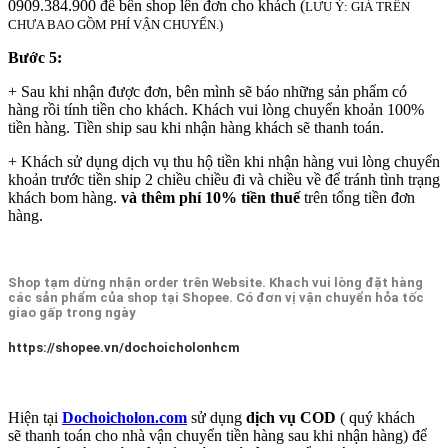
0909.384.900 để bên shop lên đơn cho khách (
LƯU Ý: GIÁ TRÊN
CHƯA BAO GỒM PHÍ VẬN CHUYỂN.)
Bước 5:
+ Sau khi nhận được đơn, bên mình sẽ báo những sản phẩm có
hàng rồi tính tiền cho khách. Khách vui lòng chuyển khoản 100%
tiền hàng. Tiền ship sau khi nhận hàng khách sẽ thanh toán.
+ Khách sử dụng dịch vụ thu hộ tiền khi nhận hàng vui lòng chuyển
khoản trước tiền ship 2 chiều chiều đi và chiều về để tránh tình trạng
khách bom hàng.
và thêm phí 10% tiền thuế
trên tổng tiền đơn
hàng.
Shop tạm dừng nhận order trên Website. Khach vui lòng đặt hàng
các sản phẩm của shop tại Shopee. Có đơn vị vận chuyển hỏa tốc
giao gấp trong ngày
https://shopee.vn/dochoicholonhcm
Hiện tại
Dochoicholon.com
sử dụng
dịch vụ COD
( quý khách
sẽ thanh toán cho nhà vận chuyển tiền hàng sau khi nhận hàng) để