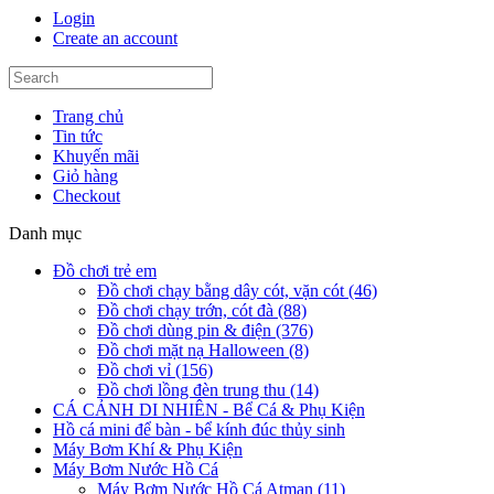
Login
Create an account
Trang chủ
Tin tức
Khuyến mãi
Giỏ hàng
Checkout
Danh mục
Đồ chơi trẻ em
Đồ chơi chạy bằng dây cót, vặn cót (46)
Đồ chơi chạy trớn, cót đà (88)
Đồ chơi dùng pin & điện (376)
Đồ chơi mặt nạ Halloween (8)
Đồ chơi vỉ (156)
Đồ chơi lồng đèn trung thu (14)
CÁ CẢNH DI NHIÊN - Bể Cá & Phụ Kiện
Hồ cá mini để bàn - bể kính đúc thủy sinh
Máy Bơm Khí & Phụ Kiện
Máy Bơm Nước Hồ Cá
Máy Bơm Nước Hồ Cá Atman (11)