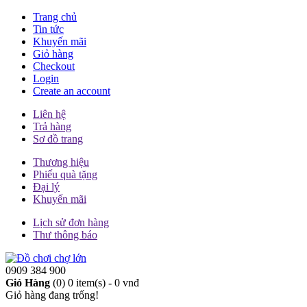
Trang chủ
Tin tức
Khuyến mãi
Giỏ hàng
Checkout
Login
Create an account
Liên hệ
Trả hàng
Sơ đồ trang
Thương hiệu
Phiếu quà tặng
Đại lý
Khuyến mãi
Lịch sử đơn hàng
Thư thông báo
0909 384 900
Giỏ Hàng
(0)
0 item(s) - 0 vnđ
Giỏ hàng đang trống!