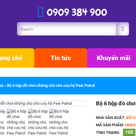
0909 384 900
ang chủ
Tin tức
Khuyến mãi
hủ
»
Bộ 6 hộp đồ chơi những chú chó cứu hộ Paw Patrol
Bộ 6 hộp đồ chơ
NHÀ SẢN XUẤT:
ĐỒ C
MÃ SẢN PHẨM:
HHA3
100
TÌNH TRẠNG: