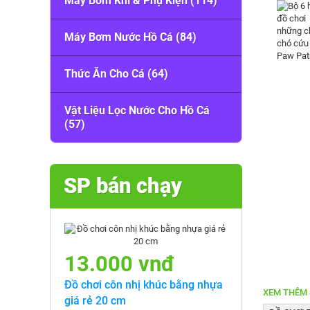
Máy Bơm Khí & Phụ Kiện (114)
Máy Bơm Nước Hồ Cá (84)
Thức Ăn Cho Cá (64)
Vật Liệu Lọc Nước Cho Hồ Cá
(57)
SP bán chạy
13.000 vnđ
Đồ chơi côn nhị khúc bằng nhựa
XEM THÊM 
giá rẻ 20 cm