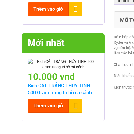
ĐỒ CHƠI 
Thêm vào giỏ
MÔ T
Bộ 6 hộp đồ
Mới nhất
Ryder và
6 c
vụ cứu hộ. 
làm các bé t
Chất liệu: n
10.000 vnđ
Điều khiển: 
Bịch CÁT TRẮNG THỦY TINH
Kích thước 
500 Gram trang tri hồ cá cảnh
Thêm vào giỏ