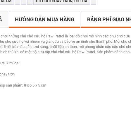
TRẺ EM
ĐỒ CHƠI CHẠY TRỚN, CÓT ĐÀ
Ả
HƯỚNG DẪN MUA HÀNG
BẢNG PHÍ GIAO 
 chơi những chú chó cứu hộ Paw Patrol là loại đồ chơi mô hình các chú chó cứu 
hú chó cứu hộ với nhiệm vụ giải cứu và bảo vệ an ninh cho thành phố. Mỗi chú c
Với thiết kế màu sắc tươi sáng, chất liệu an toàn, mô phỏng chân các các chú 
hích thú khi có một bộ sưu tập chú chó cứu hộ Paw Patrol. Sản phẩm dành cho cá
hựa, kim loại
chạy trớn
hộp sản phẩm: 8 x 6.5 x 5 cm