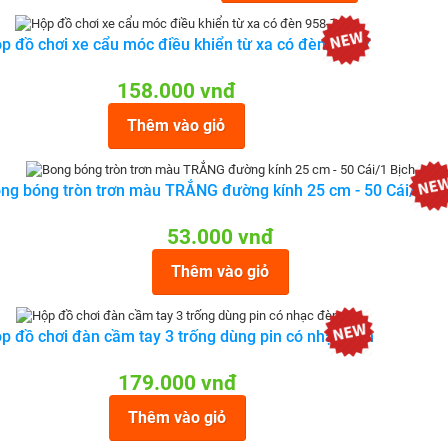
p đồ chơi xe cẩu móc điều khiển từ xa có đèn 958-7
158.000 vnđ
Thêm vào giỏ
ng bóng tròn trơn màu TRẮNG đường kính 25 cm - 50 Cái/1 Bị
53.000 vnđ
Thêm vào giỏ
p đồ chơi đàn cầm tay 3 trống dùng pin có nhạc đèn
179.000 vnđ
Thêm vào giỏ