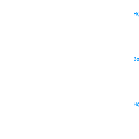
Hộ
Bo
Hộ