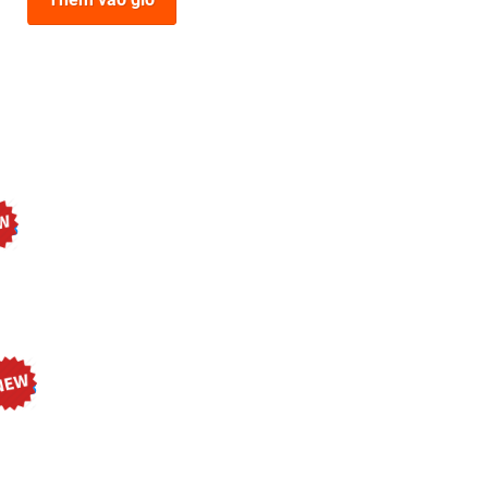
018
809-3