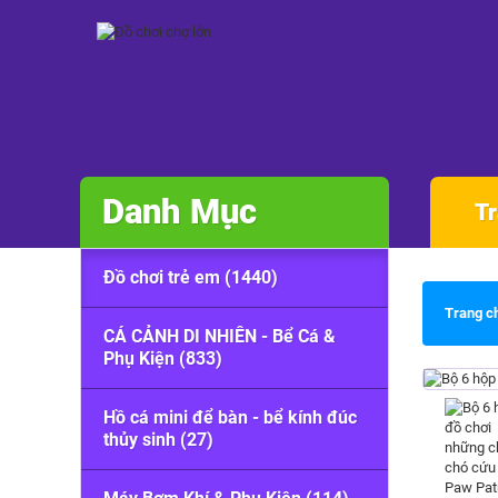
Danh Mục
Tr
Đồ chơi trẻ em (1440)
Trang c
CÁ CẢNH DI NHIÊN - Bể Cá &
Phụ Kiện (833)
Hồ cá mini để bàn - bể kính đúc
thủy sinh (27)