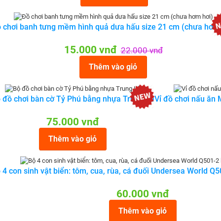
 chơi banh tưng mềm hình quả dưa hấu size 21 cm (chưa hơm 
15.000 vnđ
22.000 vnđ
Thêm vào giỏ
 đồ chơi bàn cờ Tỷ Phú bằng nhựa Trung Lê
Vỉ đồ chơi nấu ăn 
75.000 vnđ
Thêm vào giỏ
 4 con sinh vật biển: tôm, cua, rùa, cá đuối Undersea World 
60.000 vnđ
Thêm vào giỏ