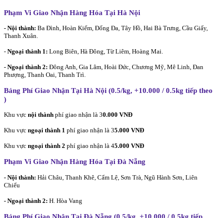
Phạm Vi Giao Nhận Hàng Hóa Tại Hà Nội
- Nội thành:
Ba Đình, Hoàn Kiếm, Đống Đa, Tây Hồ, Hai Bà Trưng, Cầu Giấy,
Thanh Xuân.
-
Ngoại thành 1:
Long Biên, Hà Đông, Từ Liêm, Hoàng Mai.
- Ngoại thành 2:
Đông Anh, Gia Lâm, Hoài Đức, Chương Mỹ, Mê Linh, Đan
Phượng, Thanh Oai, Thanh Trì.
Bảng Phí Giao Nhận Tại Hà Nội (0.5/kg, +10.000 / 0.5kg tiếp theo
)
Khu vực
nội thành
phí giao nhận là 3
0.000 VNĐ
Khu vực
ngoại thành 1
phí giao nhận là 3
5.000 VNĐ
Khu vực
ngoại thành 2
phí giao nhận là 4
5.000 VNĐ
Phạm Vi Giao Nhận Hàng Hóa Tại Đà Nẵng
- Nội thành:
Hải Châu, Thanh Khê, Cẩm Lệ, Sơn Trà, Ngũ Hành Sơn, Liên
Chiểu
- Ngoại thành 2:
H. Hòa Vang
Bảng Phí Giao Nhận Tại Đà Nẵng (0.5/kg, +10.000 / 0.5kg tiếp