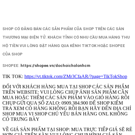
SHOP CÓ ĐĂNG BÁN CÁC SẢN PHẨM CỦA SHOP TRÊN CÁC SÀN
THƯƠNG MẠI ĐIỆN TỬ. KHÁCH TỈNH CÓ NHU CẦU MUA HÀNG THU
HỘ TIỀN VUI LÒNG ĐẶT HÀNG QUA KÊNH TIKTOK HOẶC SHOPEE
CỦA SHOP
SHOPEE:
https://shopee.vn/dochoicholonhcm
TIK TOK:
https://vt.tiktok.com/ZMr3CfaAR/?page=TikTokShop
ĐỐI VỚI KHÁCH HÀNG MUA TẠI SHOP CÁC SẢN PHẨM
TRÊN WEBSITE: VUI LÒNG CHỤP ẢNH SẢN PHẨM CẦN
MUA HOẶC THÊM CÁC SẢN PHẨM VÀO GIỎ HÀNG RỒI
CHỤP GỬI QUA SỐ ZALO: 0909.384.900 ĐỂ SHOP KIÊM
TRA XEM CÓ HÀNG KHÔNG RỒI BẠN HÃY ĐẾN ĐỊA CHỈ
SHOP MUA VI SHOP CHỦ YẾU BÁN HÀNG ONL KHÔNG
CÓ TRƯNG BÀY
VỀ GIÁ SẢN PHẨM TẠI SHOP: MUA TRỰC TIẾP GIÁ SẼ RẺ
HƠN GIÁ TRÊN SÀN VUI LÒNG CHỤP HÌNH GIÁ SẢN