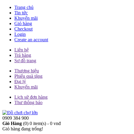
Trang chủ
Tin tức
Khuyến mãi
Giỏ hàng
Checkout
Login
Create an account
Liên hệ
Trả hàng
Sơ đồ trang
Thương hiệu
Phiếu quà tặng
Đại lý
Khuyến mãi
Lịch sử đơn hàng
Thư thông báo
0909 384 900
Giỏ Hàng
(0)
0 item(s) - 0 vnđ
Giỏ hàng đang trống!