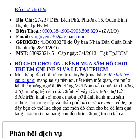
Đồ chơi chợ lớn
Địa Chỉ:
27/237 Điện Biên Phủ, Phường 15, Quận Bình
Thạnh, Tp.HCM
Điện Thoại:
0909.384.900
-
0903.596.829
- (ZALO)
Email:
vinguyen2302@gmail.com
GPĐKKD:
41O8033278 do Ủy ban Nhân Dân Quận Bình
Thạnh cấp 28/11/2016
MST:
8309232145 - Cấp ngày: 3/4/2013 - Tại: Tp.HCM
ĐỒ CHƠI CHỢ LỚN - KÊNH MUA SẮM ĐỒ CHƠI
TRẺ EM ONLINE SỈ VÀ LẺ TẠI TPHCM
Mua hàng đồ chơi trẻ em trực tuyến (mua hàng
đồ chơi trẻ
em online
) mang lại sự tiện lợi, tiết kiệm thời gian, chi phí đi
lại, thế nhưng người tiêu dùng Việt Nam vẫn chưa tận hưởng
được những tiện ích đó. Chính vì vậy Đồ Chơi Chợ Lớn
được triển khai với mong muốn trở thành kênh mua sắm
online, nơi cung cấp và phân phối
đồ chơi trẻ em sỉ và lẻ
, tại
đây bạn có thể lựa chọn các món đồ chơi cho bé để làm quà
tặng hoặc mở cửa hàng bán đồ chơi. Chúng tôi có tất cả!
Phản hồi dịch vụ