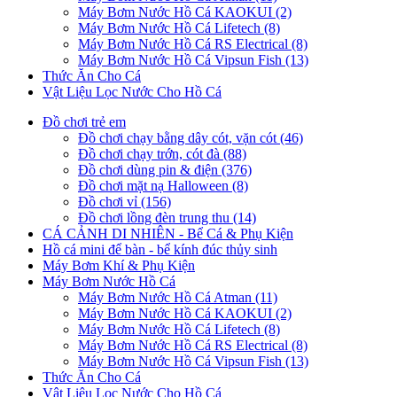
Máy Bơm Nước Hồ Cá KAOKUI (2)
Máy Bơm Nước Hồ Cá Lifetech (8)
Máy Bơm Nước Hồ Cá RS Electrical (8)
Máy Bơm Nước Hồ Cá Vipsun Fish (13)
Thức Ăn Cho Cá
Vật Liệu Lọc Nước Cho Hồ Cá
Đồ chơi trẻ em
Đồ chơi chạy bằng dây cót, vặn cót (46)
Đồ chơi chạy trớn, cót đà (88)
Đồ chơi dùng pin & điện (376)
Đồ chơi mặt nạ Halloween (8)
Đồ chơi vỉ (156)
Đồ chơi lồng đèn trung thu (14)
CÁ CẢNH DI NHIÊN - Bể Cá & Phụ Kiện
Hồ cá mini để bàn - bể kính đúc thủy sinh
Máy Bơm Khí & Phụ Kiện
Máy Bơm Nước Hồ Cá
Máy Bơm Nước Hồ Cá Atman (11)
Máy Bơm Nước Hồ Cá KAOKUI (2)
Máy Bơm Nước Hồ Cá Lifetech (8)
Máy Bơm Nước Hồ Cá RS Electrical (8)
Máy Bơm Nước Hồ Cá Vipsun Fish (13)
Thức Ăn Cho Cá
Vật Liệu Lọc Nước Cho Hồ Cá