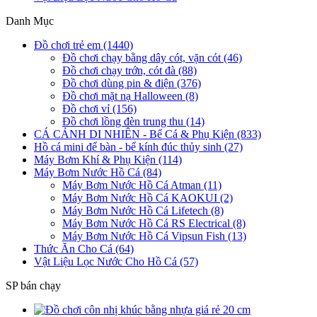
Danh Mục
Đồ chơi trẻ em (1440)
Đồ chơi chạy bằng dây cót, vặn cót (46)
Đồ chơi chạy trớn, cót đà (88)
Đồ chơi dùng pin & điện (376)
Đồ chơi mặt nạ Halloween (8)
Đồ chơi vỉ (156)
Đồ chơi lồng đèn trung thu (14)
CÁ CẢNH DI NHIÊN - Bể Cá & Phụ Kiện (833)
Hồ cá mini để bàn - bể kính đúc thủy sinh (27)
Máy Bơm Khí & Phụ Kiện (114)
Máy Bơm Nước Hồ Cá (84)
Máy Bơm Nước Hồ Cá Atman (11)
Máy Bơm Nước Hồ Cá KAOKUI (2)
Máy Bơm Nước Hồ Cá Lifetech (8)
Máy Bơm Nước Hồ Cá RS Electrical (8)
Máy Bơm Nước Hồ Cá Vipsun Fish (13)
Thức Ăn Cho Cá (64)
Vật Liệu Lọc Nước Cho Hồ Cá (57)
SP bán chạy