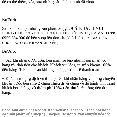
để có thể thêm, xóa, sửa những sản phẩm mình đã chọn.
Bước 4:
Sau khi đã chọn những sản phẩm xong, QUÝ KHÁCH VUI
LÒNG CHỤP ẢNH GIỎ HÀNG RỒI GỬI ẢNH QUA ZALO sđt
0909.384.900 để bên shop lên đơn cho khách (
LƯU Ý: GIÁ TRÊN
CHƯA BAO GỒM PHÍ VẬN CHUYỂN.)
Bước 5:
+ Sau khi nhận được đơn, bên mình sẽ báo những sản phẩm có
hàng rồi tính tiền cho khách. Khách vui lòng chuyển khoản 100%
tiền hàng. Tiền ship sau khi nhận hàng khách sẽ thanh toán.
+ Khách sử dụng dịch vụ thu hộ tiền khi nhận hàng vui lòng chuyển
khoản trước tiền ship 2 chiều chiều đi và chiều về để tránh tình trạng
khách bom hàng.
và thêm phí 10% tiền thuế
trên tổng tiền đơn
hàng.
Shop tạm dừng nhận order trên Website. Khach vui lòng đặt hàng
các sản phẩm của shop tại Shopee. Có đơn vị vận chuyển hỏa tốc