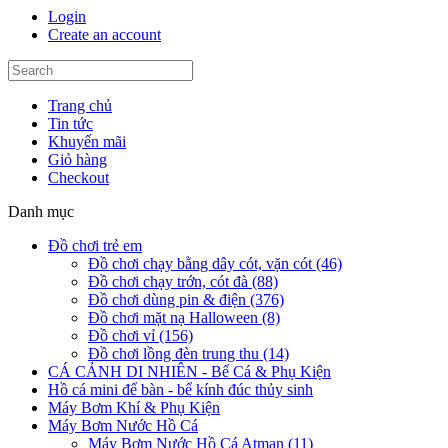
Login
Create an account
Trang chủ
Tin tức
Khuyến mãi
Giỏ hàng
Checkout
Danh mục
Đồ chơi trẻ em
Đồ chơi chạy bằng dây cót, vặn cót (46)
Đồ chơi chạy trớn, cót đà (88)
Đồ chơi dùng pin & điện (376)
Đồ chơi mặt nạ Halloween (8)
Đồ chơi vỉ (156)
Đồ chơi lồng đèn trung thu (14)
CÁ CẢNH DI NHIÊN - Bể Cá & Phụ Kiện
Hồ cá mini để bàn - bể kính đúc thủy sinh
Máy Bơm Khí & Phụ Kiện
Máy Bơm Nước Hồ Cá
Máy Bơm Nước Hồ Cá Atman (11)