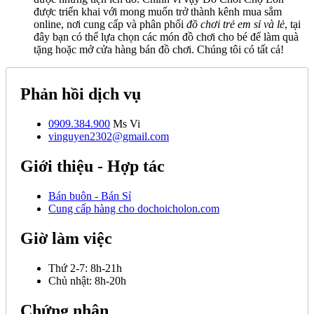
được triển khai với mong muốn trở thành kênh mua sắm
online, nơi cung cấp và phân phối
đồ chơi trẻ em sỉ và lẻ
, tại
đây bạn có thể lựa chọn các món đồ chơi cho bé để làm quà
tặng hoặc mở cửa hàng bán đồ chơi. Chúng tôi có tất cả!
Phản hồi dịch vụ
0909.384.900
Ms Vi
vinguyen2302@gmail.com
Giới thiệu - Hợp tác
Bán buôn - Bán Sỉ
Cung cấp hàng cho dochoicholon.com
Giờ làm việc
Thứ 2-7:
8h-21h
Chủ nhật:
8h-20h
Chứng nhận