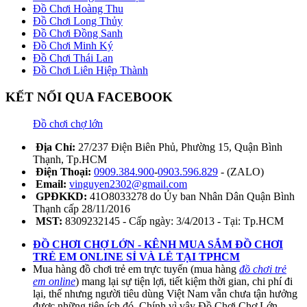
Đồ Chơi Hoàng Thu
Đồ Chơi Long Thủy
Đồ Chơi Đồng Sanh
Đồ Chơi Minh Ký
Đồ Chơi Thái Lan
Đồ Chơi Liên Hiệp Thành
KẾT NỐI QUA FACEBOOK
Đồ chơi chợ lớn
Địa Chỉ:
27/237 Điện Biên Phủ, Phường 15, Quận Bình
Thạnh, Tp.HCM
Điện Thoại:
0909.384.900
-
0903.596.829
- (ZALO)
Email:
vinguyen2302@gmail.com
GPĐKKD:
41O8033278 do Ủy ban Nhân Dân Quận Bình
Thạnh cấp 28/11/2016
MST:
8309232145 - Cấp ngày: 3/4/2013 - Tại: Tp.HCM
ĐỒ CHƠI CHỢ LỚN - KÊNH MUA SẮM ĐỒ CHƠI
TRẺ EM ONLINE SỈ VÀ LẺ TẠI TPHCM
Mua hàng đồ chơi trẻ em trực tuyến (mua hàng
đồ chơi trẻ
em online
) mang lại sự tiện lợi, tiết kiệm thời gian, chi phí đi
lại, thế nhưng người tiêu dùng Việt Nam vẫn chưa tận hưởng
được những tiện ích đó. Chính vì vậy Đồ Chơi Chợ Lớn