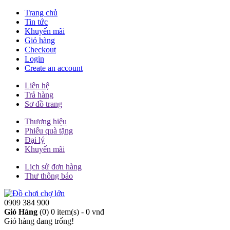
Trang chủ
Tin tức
Khuyến mãi
Giỏ hàng
Checkout
Login
Create an account
Liên hệ
Trả hàng
Sơ đồ trang
Thương hiệu
Phiếu quà tặng
Đại lý
Khuyến mãi
Lịch sử đơn hàng
Thư thông báo
0909 384 900
Giỏ Hàng
(0)
0 item(s) - 0 vnđ
Giỏ hàng đang trống!