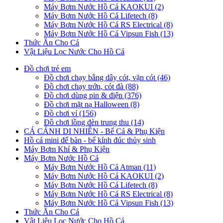
Máy Bơm Nước Hồ Cá KAOKUI (2)
Máy Bơm Nước Hồ Cá Lifetech (8)
Máy Bơm Nước Hồ Cá RS Electrical (8)
Máy Bơm Nước Hồ Cá Vipsun Fish (13)
Thức Ăn Cho Cá
Vật Liệu Lọc Nước Cho Hồ Cá
Đồ chơi trẻ em
Đồ chơi chạy bằng dây cót, vặn cót (46)
Đồ chơi chạy trớn, cót đà (88)
Đồ chơi dùng pin & điện (376)
Đồ chơi mặt nạ Halloween (8)
Đồ chơi vỉ (156)
Đồ chơi lồng đèn trung thu (14)
CÁ CẢNH DI NHIÊN - Bể Cá & Phụ Kiện
Hồ cá mini để bàn - bể kính đúc thủy sinh
Máy Bơm Khí & Phụ Kiện
Máy Bơm Nước Hồ Cá
Máy Bơm Nước Hồ Cá Atman (11)
Máy Bơm Nước Hồ Cá KAOKUI (2)
Máy Bơm Nước Hồ Cá Lifetech (8)
Máy Bơm Nước Hồ Cá RS Electrical (8)
Máy Bơm Nước Hồ Cá Vipsun Fish (13)
Thức Ăn Cho Cá
Vật Liệu Lọc Nước Cho Hồ Cá