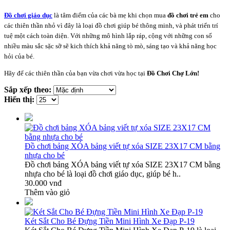
Đồ chơi giáo dục
là tâm điểm của các bà mẹ khi chọn mua
đồ chơi trẻ em
cho
các thiên thần nhỏ vì đây là loại đồ chơi giúp bé thông minh, và phát triển trí
tuệ một cách toàn diện. Với những mô hình lắp ráp, cộng với những con số
nhiều màu sắc sặc sỡ sẽ
kich thích khả năng tò mò, sáng tạo và khả năng học
hỏi của bé.
Hãy để các thiên thần của bạn vừa chơi vừa học tại
Đồ Chơi Chợ Lớn!
Sắp xếp theo:
Hiển thị:
Đồ chơi bảng XÓA bảng viết tự xóa SIZE 23X17 CM bằng
nhựa cho bé
Đồ chơi bảng XÓA bảng viết tự xóa SIZE 23X17 CM bằng
nhựa cho bé là loại đồ chơi giáo dục, giúp bé h..
30.000 vnđ
Thêm vào giỏ
Két Sắt Cho Bé Đựng Tiền Mini Hình Xe Đạp P-19