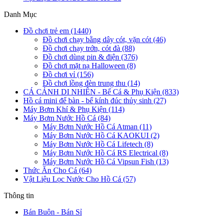
Danh Mục
Đồ chơi trẻ em (1440)
Đồ chơi chạy bằng dây cót, vặn cót (46)
Đồ chơi chạy trớn, cót đà (88)
Đồ chơi dùng pin & điện (376)
Đồ chơi mặt nạ Halloween (8)
Đồ chơi vỉ (156)
Đồ chơi lồng đèn trung thu (14)
CÁ CẢNH DI NHIÊN - Bể Cá & Phụ Kiện (833)
Hồ cá mini để bàn - bể kính đúc thủy sinh (27)
Máy Bơm Khí & Phụ Kiện (114)
Máy Bơm Nước Hồ Cá (84)
Máy Bơm Nước Hồ Cá Atman (11)
Máy Bơm Nước Hồ Cá KAOKUI (2)
Máy Bơm Nước Hồ Cá Lifetech (8)
Máy Bơm Nước Hồ Cá RS Electrical (8)
Máy Bơm Nước Hồ Cá Vipsun Fish (13)
Thức Ăn Cho Cá (64)
Vật Liệu Lọc Nước Cho Hồ Cá (57)
Thông tin
Bán Buôn - Bán Sỉ