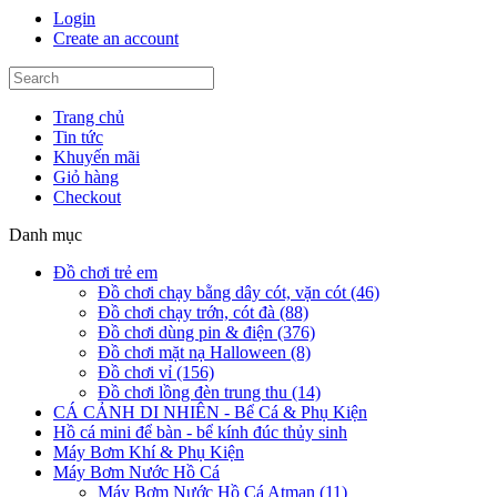
Login
Create an account
Trang chủ
Tin tức
Khuyến mãi
Giỏ hàng
Checkout
Danh mục
Đồ chơi trẻ em
Đồ chơi chạy bằng dây cót, vặn cót (46)
Đồ chơi chạy trớn, cót đà (88)
Đồ chơi dùng pin & điện (376)
Đồ chơi mặt nạ Halloween (8)
Đồ chơi vỉ (156)
Đồ chơi lồng đèn trung thu (14)
CÁ CẢNH DI NHIÊN - Bể Cá & Phụ Kiện
Hồ cá mini để bàn - bể kính đúc thủy sinh
Máy Bơm Khí & Phụ Kiện
Máy Bơm Nước Hồ Cá
Máy Bơm Nước Hồ Cá Atman (11)