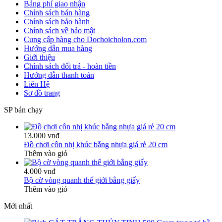
Bảng phí giao nhận
Chính sách bán hàng
Chính sách bảo hành
Chính sách về bảo mật
Cung cấp hàng cho Dochoicholon.com
Hướng dẫn mua hàng
Giới thiệu
Chính sách đổi trả - hoàn tiền
Hướng dẫn thanh toán
Liên Hệ
Sơ đồ trang
SP bán chạy
13.000 vnđ
Đồ chơi côn nhị khúc bằng nhựa giá rẻ 20 cm
Thêm vào giỏ
4.000 vnđ
Bộ cờ vòng quanh thế giới bằng giấy
Thêm vào giỏ
Mới nhất