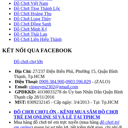
Đồ Chơi Việt Nam
Đồ Chơi Tlog Thành Lộc
Đồ Chơi Hoàng Thu
Đồ Chơi Long Thủy
Đồ Chơi Đồng Sanh
Đồ Chơi Minh Ký
Đồ Chơi Thái Lan
Đồ Chơi Liên Hiệp Thành
KẾT NỐI QUA FACEBOOK
Đồ chơi chợ lớn
Địa Chỉ:
27/237 Điện Biên Phủ, Phường 15, Quận Bình
Thạnh, Tp.HCM
Điện Thoại:
0909.384.900
-
0903.596.829
- (ZALO)
Email:
vinguyen2302@gmail.com
GPĐKKD:
41O8033278 do Ủy ban Nhân Dân Quận Bình
Thạnh cấp 28/11/2016
MST:
8309232145 - Cấp ngày: 3/4/2013 - Tại: Tp.HCM
ĐỒ CHƠI CHỢ LỚN - KÊNH MUA SẮM ĐỒ CHƠI
TRẺ EM ONLINE SỈ VÀ LẺ TẠI TPHCM
Mua hàng đồ chơi trẻ em trực tuyến (mua hàng
đồ chơi trẻ
em online
) mang lại sự tiện lợi, tiết kiệm thời gian, chi phí đi