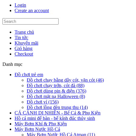
Login
Create an account
Trang chủ
Tin tức
Khuyến mãi
Giỏ hàng
Checkout
Danh mục
Đồ chơi trẻ em
Đồ chơi chạy bằng dây cót, vặn cót (46)
Đồ chơi chạy trớn, cót đà (88)
Đồ chơi dùng pin & điện (376)
Đồ chơi mặt nạ Halloween (8)
Đồ chơi vỉ (156)
Đồ chơi lồng đèn trung thu (14)
CÁ CẢNH DI NHIÊN - Bể Cá & Phụ Kiện
Hồ cá mini để bàn - bể kính đúc thủy sinh
Máy Bơm Khí & Phụ Kiện
Máy Bơm Nước Hồ Cá
Máy Bơm Nước Hồ Cá Atman (11)