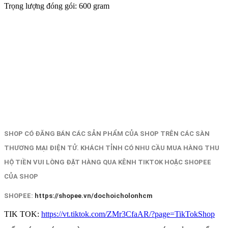
Trọng lượng đóng gói: 600 gram
SHOP CÓ ĐĂNG BÁN CÁC SẢN PHẨM CỦA SHOP TRÊN CÁC SÀN
THƯƠNG MẠI ĐIỆN TỬ. KHÁCH TỈNH CÓ NHU CẦU MUA HÀNG THU
HỘ TIỀN VUI LÒNG ĐẶT HÀNG QUA KÊNH TIKTOK HOẶC SHOPEE
CỦA SHOP
SHOPEE:
https://shopee.vn/dochoicholonhcm
TIK TOK:
https://vt.tiktok.com/ZMr3CfaAR/?page=TikTokShop