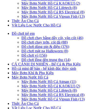
Máy Bơm Nước Hồ Cá KAOKUI (2)
Máy Bơm Nước Hồ Cá Lifetech (8)
Máy Bơm Nước Hồ Cá RS Electrical (8)
Máy Bơm Nước Hồ Cá Vipsun Fish (13)
Thức Ăn Cho Cá
Vật Liệu Lọc Nước Cho Hồ Cá
Đồ chơi trẻ em
Đồ chơi chạy bằng dây cót, vặn cót (46)
Đồ chơi chạy trớn, cót đà (88)
Đồ chơi dùng pin & điện (376)
Đồ chơi mặt nạ Halloween (8)
Đồ chơi vỉ (156)
Đồ chơi lồng đèn trung thu (14)
CÁ CẢNH DI NHIÊN - Bể Cá & Phụ Kiện
Hồ cá mini để bàn - bể kính đúc thủy sinh
Máy Bơm Khí & Phụ Kiện
Máy Bơm Nước Hồ Cá
Máy Bơm Nước Hồ Cá Atman (11)
Máy Bơm Nước Hồ Cá KAOKUI (2)
Máy Bơm Nước Hồ Cá Lifetech (8)
Máy Bơm Nước Hồ Cá RS Electrical (8)
Máy Bơm Nước Hồ Cá Vipsun Fish (13)
Thức Ăn Cho Cá
Vật Liệu Lọc Nước Cho Hồ Cá