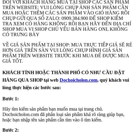
ĐỐI VỚI KHÁCH HÀNG MUA TẠI SHOP CÁC SẢN PHẨM
TRÊN WEBSITE: VUI LÒNG CHỤP ẢNH SẢN PHẨM CẦN
MUA HOẶC THÊM CÁC SẢN PHẨM VÀO GIỎ HÀNG RỒI
CHỤP GỬI QUA SỐ ZALO: 0909.384.900 ĐỂ SHOP KIÊM
TRA XEM CÓ HÀNG KHÔNG RỒI BẠN HÃY ĐẾN ĐỊA CHỈ
SHOP MUA VI SHOP CHỦ YẾU BÁN HÀNG ONL KHÔNG
CÓ TRƯNG BÀY
VỀ GIÁ SẢN PHẨM TẠI SHOP: MUA TRỰC TIẾP GIÁ SẼ RẺ
HƠN GIÁ TRÊN SÀN VUI LÒNG CHỤP HÌNH GIÁ SẢN
PHẨM TRÊN WEBSITE TRƯỚC KHI MUA ĐẾ ĐƯỢC MUA
GIÁ TỐT.
KHÁCH TỈNH HOẶC THÀNH PHỐ CÓ NHƯ CẦU ĐẶT
HÀNG QUA SHOP tại web
Dochoicholon.com
, quý khách vui
lòng thực hiện các bước sau:
Bước 1:
Hãy tìm kiếm sản phẩm bạn muốn mua tại trang chủ.
Dochoicholon.com đã phân loại sản phẩm khá rõ ràng giúp bạn,
hoặc bạn nhập tên sản phẩm cần tìm vào ô tìm kiếm.
Bước 2: