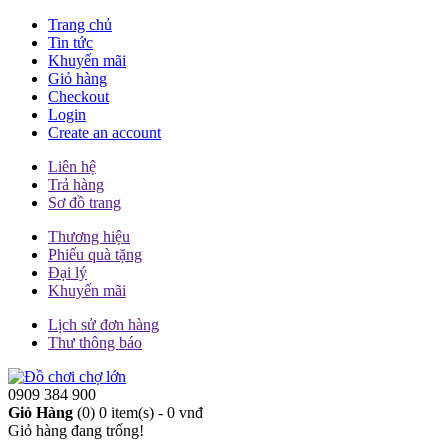
Trang chủ
Tin tức
Khuyến mãi
Giỏ hàng
Checkout
Login
Create an account
Liên hệ
Trả hàng
Sơ đồ trang
Thương hiệu
Phiếu quà tặng
Đại lý
Khuyến mãi
Lịch sử đơn hàng
Thư thông báo
0909 384 900
Giỏ Hàng
(0)
0 item(s) - 0 vnđ
Giỏ hàng đang trống!