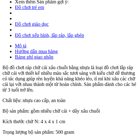
Xem thêm Sản phẩm gợi ý:
Đồ chơi trẻ em
Đồ chơi giáo dục
Đồ chơi xếp hình, lắp ráp, lắp ghép
Mô tả
Hướng dẫn mua hàng
Bảng phí giao nhận
Bộ đồ chơi ráp chữ cái xâu chuỗi bằng nhựa là loại đồ chơi lắp ráp
chữ cái với thiết kế nhiều màu sắc tươi sáng với kiểu chữ dễ thương
có tác dụng giúp rèn luyện khả năng khéo léo, tỉ mỉ khi xâu các chữ
cái lại với nhau thành một từ hoàn chỉnh. Sản phẩm dành cho các bé
từ 3 tuổi trở lên.
Chất liệu: nhựa cao cấp, an toàn
Bộ sản phẩm: gồm nhiều chữ cái + dây xâu chuỗi
Kích thước chữ N: 4 x 4 x 1 cm
Trọng lượng bộ sản phẩm: 500 gram