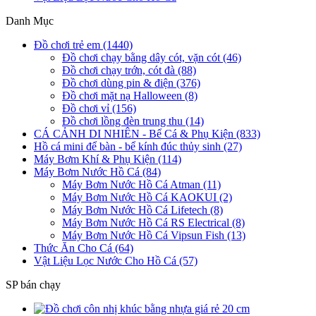
Danh Mục
Đồ chơi trẻ em (1440)
Đồ chơi chạy bằng dây cót, vặn cót (46)
Đồ chơi chạy trớn, cót đà (88)
Đồ chơi dùng pin & điện (376)
Đồ chơi mặt nạ Halloween (8)
Đồ chơi vỉ (156)
Đồ chơi lồng đèn trung thu (14)
CÁ CẢNH DI NHIÊN - Bể Cá & Phụ Kiện (833)
Hồ cá mini để bàn - bể kính đúc thủy sinh (27)
Máy Bơm Khí & Phụ Kiện (114)
Máy Bơm Nước Hồ Cá (84)
Máy Bơm Nước Hồ Cá Atman (11)
Máy Bơm Nước Hồ Cá KAOKUI (2)
Máy Bơm Nước Hồ Cá Lifetech (8)
Máy Bơm Nước Hồ Cá RS Electrical (8)
Máy Bơm Nước Hồ Cá Vipsun Fish (13)
Thức Ăn Cho Cá (64)
Vật Liệu Lọc Nước Cho Hồ Cá (57)
SP bán chạy