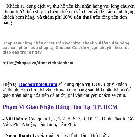
+ Khách sử dụng dịch vụ thu hộ tiền khi nhận hàng vui lòng chuyển
khoản trước tiền ship 2 chiều chiều đi và chiều về để tránh tình trạng
khách bom hàng.
và thêm phí 10% tiền thuế
trên tổng tiền đơn
hàng.
Shop tạm dừng nhận order trên Website. Khach vui lòng đặt hàng
các sản phẩm của shop tại Shopee. Có đơn vị vận chuyển hỏa tốc
giao gấp trong ngày
https://shopee.vn/dochoicholonhcm
Hiện tại
Dochoicholon.com
sử dụng
dịch vụ COD
( quý khách
sẽ thanh toán cho nhà vận chuyển tiền hàng sau khi nhận hàng) để
giao nhận hàng hóa trên cả nước, phí vận chuyển khách sẽ chịu.
Phạm Vi Giao Nhận Hàng Hóa Tại TP. HCM
- Nội thành:
Các quận 1, 2, 3, 4, 5, 6, 7, 8, 10, 11, Bình Thạnh, Gò
Vấp, Phú Nhuận, Tân Bình, Tân Phú.
-
Ngoại thành 1:
Các quận 9, 12, Bình Tân, Thủ Đức.