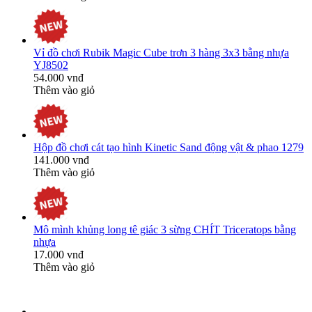
Vỉ đồ chơi Rubik Magic Cube trơn 3 hàng 3x3 bằng nhựa
YJ8502
54.000 vnđ
Thêm vào giỏ
Hộp đồ chơi cát tạo hình Kinetic Sand động vật & phao 1279
141.000 vnđ
Thêm vào giỏ
Mô mình khủng long tê giác 3 sừng CHÍT Triceratops bằng
nhựa
17.000 vnđ
Thêm vào giỏ