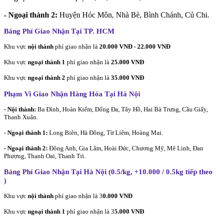
- Ngoại thành 2:
Huyện Hóc Môn, Nhà Bè, Bình Chánh, Củ Chi.
Bảng Phí Giao Nhận Tại TP. HCM
Khu vực
nội thành
phí giao nhận là
20.000 VNĐ - 22.000 VNĐ
Khu vực
ngoại thành 1
phí giao nhận là
25.000 VNĐ
Khu vực
ngoại thành 2
phí giao nhận là
35.000 VNĐ
Phạm Vi Giao Nhận Hàng Hóa Tại Hà Nội
- Nội thành:
Ba Đình, Hoàn Kiếm, Đống Đa, Tây Hồ, Hai Bà Trưng, Cầu Giấy,
Thanh Xuân.
-
Ngoại thành 1:
Long Biên, Hà Đông, Từ Liêm, Hoàng Mai.
- Ngoại thành 2:
Đông Anh, Gia Lâm, Hoài Đức, Chương Mỹ, Mê Linh, Đan
Phượng, Thanh Oai, Thanh Trì.
Bảng Phí Giao Nhận Tại Hà Nội (0.5/kg, +10.000 / 0.5kg tiếp theo
)
Khu vực
nội thành
phí giao nhận là 3
0.000 VNĐ
Khu vực
ngoại thành 1
phí giao nhận là 3
5.000 VNĐ