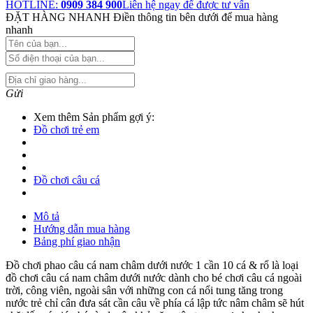
HOTLINE:
0909 384 900
Liên hệ ngay để được tư vấn
ĐẶT HÀNG NHANH
Điền thông tin bên dưới để mua hàng
nhanh
Gửi
Xem thêm Sản phẩm gợi ý:
Đồ chơi trẻ em
Đồ chơi câu cá
Mô tả
Hướng dẫn mua hàng
Bảng phí giao nhận
Đồ chơi phao câu cá nam châm dưới nước 1 cần 10 cá & rổ là loại
đồ chơi câu cá nam châm dưới nước dành cho bé chơi câu cá ngoài
trời, công viên, ngoài sân với những con cá nổi tung tăng trong
nước trẻ chỉ cân đưa sát cần câu về phía cá lập tức nâm châm sẽ hút