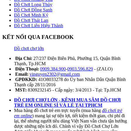
Đồ Chơi Long Thủy
Đồ Chơi Đồng Sanh
Đồ Chơi Minh Ký
Đồ Chơi Thái Lan
Đồ Chơi Liên Hiệp Thành
KẾT NỐI QUA FACEBOOK
Đồ chơi chợ lớn
Địa Chỉ:
27/237 Điện Biên Phủ, Phường 15, Quận Bình
Thạnh, Tp.HCM
Điện Thoại:
0909.384.900
-
0903.596.829
- (ZALO)
Email:
vinguyen2302@gmail.com
GPĐKKD:
41O8033278 do Ủy ban Nhân Dân Quận Bình
Thạnh cấp 28/11/2016
MST:
8309232145 - Cấp ngày: 3/4/2013 - Tại: Tp.HCM
ĐỒ CHƠI CHỢ LỚN - KÊNH MUA SẮM ĐỒ CHƠI
TRẺ EM ONLINE SỈ VÀ LẺ TẠI TPHCM
Mua hàng đồ chơi trẻ em trực tuyến (mua hàng
đồ chơi trẻ
em online
) mang lại sự tiện lợi, tiết kiệm thời gian, chi phí đi
lại, thế nhưng người tiêu dùng Việt Nam vẫn chưa tận hưởng
được những tiện ích đó. Chính vì vậy Đồ Chơi Chợ Lớn