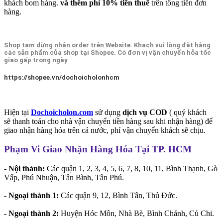
khách bom hàng.
và thêm phí 10% tiền thuế
trên tổng tiền đơn
hàng.
Shop tạm dừng nhận order trên Website. Khach vui lòng đặt hàng
các sản phẩm của shop tại Shopee. Có đơn vị vận chuyển hỏa tốc
giao gấp trong ngày
https://shopee.vn/dochoicholonhcm
Hiện tại
Dochoicholon.com
sử dụng
dịch vụ COD
( quý khách
sẽ thanh toán cho nhà vận chuyển tiền hàng sau khi nhận hàng) để
giao nhận hàng hóa trên cả nước, phí vận chuyển khách sẽ chịu.
Phạm Vi Giao Nhận Hàng Hóa Tại TP. HCM
- Nội thành:
Các quận 1, 2, 3, 4, 5, 6, 7, 8, 10, 11, Bình Thạnh, Gò
Vấp, Phú Nhuận, Tân Bình, Tân Phú.
-
Ngoại thành 1:
Các quận 9, 12, Bình Tân, Thủ Đức.
- Ngoại thành 2:
Huyện Hóc Môn, Nhà Bè, Bình Chánh, Củ Chi.