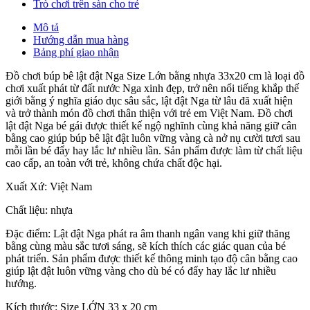
Trò chơi trên sàn cho trẻ
Mô tả
Hướng dẫn mua hàng
Bảng phí giao nhận
Đồ chơi búp bê lật đật Nga Size Lớn bằng nhựa 33x20 cm là loại đồ
chơi xuất phát từ đất nước Nga xinh đẹp, trở nên nổi tiếng khắp thế
giới bằng ý nghĩa giáo dục sâu sắc, lật đật Nga từ lâu đã xuất hiện
và trở thành món đồ chơi thân thiện với trẻ em Việt Nam. Đồ chơi
lật đật Nga bé gái được thiết kế ngộ nghĩnh cùng khả năng giữ cân
bằng cao giúp búp bê lật đật luôn vững vàng cà nở nụ cười tươi sau
mỗi lần bé đẩy hay lắc lư nhiều lần. Sản phẩm được làm từ chất liệu
cao cấp, an toàn với trẻ, không chứa chất độc hại.
Xuất Xứ: Việt Nam
Chất liệu: nhựa
Đặc điểm: Lật đật Nga phát ra âm thanh ngân vang khi giữ thăng
bằng cùng màu sắc tươi sáng, sẽ kích thích các giác quan của bé
phát triển. Sản phẩm được thiết kế thông minh tạo độ cân bằng cao
giúp lật đật luôn vững vàng cho dù bé có đẩy hay lắc lư nhiều
hướng.
Kích thước: Size LỚN 33 x 20 cm