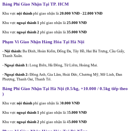
Bảng Phí Giao Nhận Tại TP. HCM
Khu vực
nội thành
phí giao nhận là
20.000 VNĐ - 22.000 VNĐ
Khu vực
ngoại thành 1
phí giao nhận là
25.000 VNĐ
Khu vực
ngoại thành 2
phí giao nhận là
35.000 VNĐ
Phạm Vi Giao Nhận Hàng Hóa Tại Hà Nội
- Nội thành:
Ba Đình, Hoàn Kiếm, Đống Đa, Tây Hồ, Hai Bà Trưng, Cầu Giấy,
Thanh Xuân.
-
Ngoại thành 1:
Long Biên, Hà Đông, Từ Liêm, Hoàng Mai.
- Ngoại thành 2:
Đông Anh, Gia Lâm, Hoài Đức, Chương Mỹ, Mê Linh, Đan
Phượng, Thanh Oai, Thanh Trì.
Bảng Phí Giao Nhận Tại Hà Nội (0.5/kg, +10.000 / 0.5kg tiếp theo
)
Khu vực
nội thành
phí giao nhận là 3
0.000 VNĐ
Khu vực
ngoại thành 1
phí giao nhận là 3
5.000 VNĐ
Khu vực
ngoại thành 2
phí giao nhận là 4
5.000 VNĐ