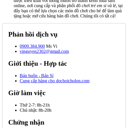
được triển khai với mong muốn trở thành kênh mua sắm
online, nơi cung cấp và phân phối
đồ chơi trẻ em sỉ và lẻ
, tại
đây bạn có thể lựa chọn các món đồ chơi cho bé để làm quà
tặng hoặc mở cửa hàng bán đồ chơi. Chúng tôi có tất cả!
Phản hồi dịch vụ
0909.384.900
Ms Vi
vinguyen2302@gmail.com
Giới thiệu - Hợp tác
Bán buôn - Bán Sỉ
Cung cấp hàng cho dochoicholon.com
Giờ làm việc
Thứ 2-7:
8h-21h
Chủ nhật:
8h-20h
Chứng nhận