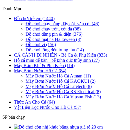
Danh Mục
Đồ chơi trẻ em (1440)
Đồ chơi chạy bằng dây cót, vặn cót (46)
Đồ chơi chạy trớn, cót đà (88)
Đồ chơi dùng pin & điện (376)
Đồ chơi mặt nạ Halloween (8)
Đồ chơi vỉ (156)
Đồ chơi lồng đèn trung thu (14)
CÁ CẢNH DI NHIÊN - Bể Cá & Phụ Kiện (833)
Hồ cá mini để bàn - bể kính đúc thủy sinh (27)
Máy Bơm Khí & Phụ Kiện (114)
Máy Bơm Nước Hồ Cá (84)
Máy Bơm Nước Hồ Cá Atman (11)
Máy Bơm Nước Hồ Cá KAOKUI (2)
Máy Bơm Nước Hồ Cá Lifetech (8)
Máy Bơm Nước Hồ Cá RS Electrical (8)
Máy Bơm Nước Hồ Cá Vipsun Fish (13)
Thức Ăn Cho Cá (64)
Vật Liệu Lọc Nước Cho Hồ Cá (57)
SP bán chạy