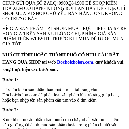
CHỤP GỬI QUA SỐ ZALO: 0909.384.900 ĐỂ SHOP KIÊM
TRA XEM CÓ HÀNG KHÔNG RỒI BẠN HÃY ĐẾN ĐỊA CHỈ
SHOP MUA VI SHOP CHỦ YẾU BÁN HÀNG ONL KHÔNG
CÓ TRƯNG BÀY
VỀ GIÁ SẢN PHẨM TẠI SHOP: MUA TRỰC TIẾP GIÁ SẼ RẺ
HƠN GIÁ TRÊN SÀN VUI LÒNG CHỤP HÌNH GIÁ SẢN
PHẨM TRÊN WEBSITE TRƯỚC KHI MUA ĐẾ ĐƯỢC MUA
GIÁ TỐT.
KHÁCH TỈNH HOẶC THÀNH PHỐ CÓ NHƯ CẦU ĐẶT
HÀNG QUA SHOP tại web
Dochoicholon.com
, quý khách vui
lòng thực hiện các bước sau:
Bước 1:
Hãy tìm kiếm sản phẩm bạn muốn mua tại trang chủ.
Dochoicholon.com đã phân loại sản phẩm khá rõ ràng giúp bạn,
hoặc bạn nhập tên sản phẩm cần tìm vào ô tìm kiếm.
Bước 2:
Sau khi chọn sản phẩm bạn muốn mua hãy nhấn vào nút "Thêm
vào giỏ" ngoài danh mục sản phẩm hoặc trong phần chi tiết sản