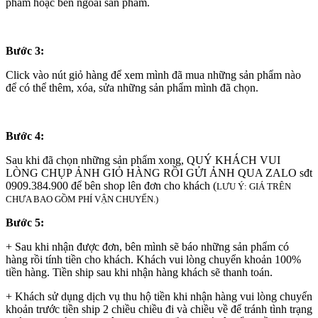
phẩm hoặc bên ngoài sản phẩm.
Bước 3:
Click vào nút giỏ hàng để xem mình đã mua những sản phẩm nào
để có thể thêm, xóa, sửa những sản phẩm mình đã chọn.
Bước 4:
Sau khi đã chọn những sản phẩm xong, QUÝ KHÁCH VUI
LÒNG CHỤP ẢNH GIỎ HÀNG RỒI GỬI ẢNH QUA ZALO sđt
0909.384.900 để bên shop lên đơn cho khách (
LƯU Ý: GIÁ TRÊN
CHƯA BAO GỒM PHÍ VẬN CHUYỂN.)
Bước 5:
+ Sau khi nhận được đơn, bên mình sẽ báo những sản phẩm có
hàng rồi tính tiền cho khách. Khách vui lòng chuyển khoản 100%
tiền hàng. Tiền ship sau khi nhận hàng khách sẽ thanh toán.
+ Khách sử dụng dịch vụ thu hộ tiền khi nhận hàng vui lòng chuyển
khoản trước tiền ship 2 chiều chiều đi và chiều về để tránh tình trạng