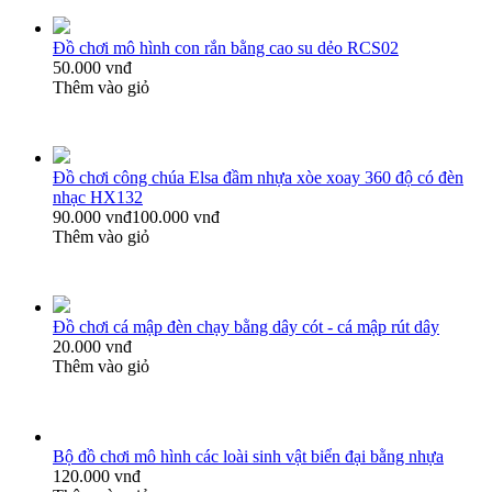
Đồ chơi mô hình con rắn bằng cao su dẻo RCS02
50.000 vnđ
Thêm vào giỏ
Đồ chơi công chúa Elsa đầm nhựa xòe xoay 360 độ có đèn
nhạc HX132
90.000 vnđ
100.000 vnđ
Thêm vào giỏ
Đồ chơi cá mập đèn chạy bằng dây cót - cá mập rút dây
20.000 vnđ
Thêm vào giỏ
Bộ đồ chơi mô hình các loài sinh vật biển đại bằng nhựa
120.000 vnđ