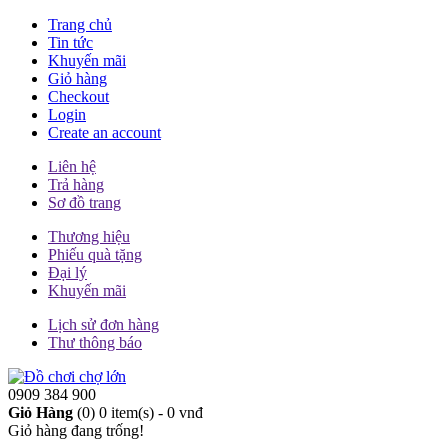
Trang chủ
Tin tức
Khuyến mãi
Giỏ hàng
Checkout
Login
Create an account
Liên hệ
Trả hàng
Sơ đồ trang
Thương hiệu
Phiếu quà tặng
Đại lý
Khuyến mãi
Lịch sử đơn hàng
Thư thông báo
0909 384 900
Giỏ Hàng
(0)
0 item(s) - 0 vnđ
Giỏ hàng đang trống!