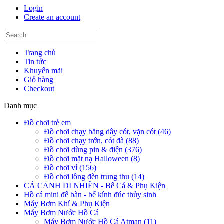
Login
Create an account
Trang chủ
Tin tức
Khuyến mãi
Giỏ hàng
Checkout
Danh mục
Đồ chơi trẻ em
Đồ chơi chạy bằng dây cót, vặn cót (46)
Đồ chơi chạy trớn, cót đà (88)
Đồ chơi dùng pin & điện (376)
Đồ chơi mặt nạ Halloween (8)
Đồ chơi vỉ (156)
Đồ chơi lồng đèn trung thu (14)
CÁ CẢNH DI NHIÊN - Bể Cá & Phụ Kiện
Hồ cá mini để bàn - bể kính đúc thủy sinh
Máy Bơm Khí & Phụ Kiện
Máy Bơm Nước Hồ Cá
Máy Bơm Nước Hồ Cá Atman (11)