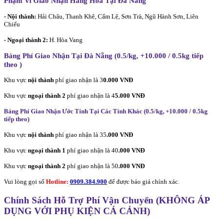
Phạm Vi Giao Nhận Hàng Hóa Tại Đà Nẵng
- Nội thành:
Hải Châu, Thanh Khê, Cẩm Lệ, Sơn Trà, Ngũ Hành Sơn, Liên
Chiểu
- Ngoại thành 2:
H. Hòa Vang
Bảng Phí Giao Nhận Tại Đà Nẵng (0.5/kg, +10.000 / 0.5kg tiếp
theo
)
Khu vực
nội thành
phí giao nhận là 3
0.000 VNĐ
Khu vực
ngoại thành 2
phí giao nhận là 4
5.000 VNĐ
Bảng Phí Giao Nhận Ước Tính Tại Các Tỉnh Khác (0.5/kg, +10.000 / 0.5kg
tiếp theo
)
Khu vực
nội thành
phí giao nhận là 35
.000 VNĐ
Khu vực
ngoại thành 1
phí giao nhận là 40
.000 VNĐ
Khu vực
ngoại thành 2
phí giao nhận là 50
.000 VNĐ
Vui lòng gọi số
Hotline:
0909.384.900
để được báo giá chính xác.
Chính Sách Hỗ Trợ Phí Vận Chuyển (KHÔNG ÁP
DỤNG VỚI PHỤ KIỆN CÁ CẢNH)