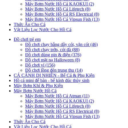
Máy Bơm Nước Hồ Cá KAOKUI (2)
Máy Bơm Nước Hồ Cá Lifetech (8)
Máy Bơm Nước Hồ Cá RS Electrical (8)
Máy Bơm Nước Hồ Cá Vipsun Fish (13)
Thức Ăn Cho Cá
Vật Liệu Lọc Nước Cho Hồ Cá
Đồ chơi trẻ em
Đồ chơi chạy bằng dây cót, vặn cót (46)
Đồ chơi chạy trớn, cót đà (88)
Đồ chơi dùng pin & điện (376)
Đồ chơi mặt nạ Halloween (8)
Đồ chơi vỉ (156)
Đồ chơi lồng đèn trung thu (14)
CÁ CẢNH DI NHIÊN - Bể Cá & Phụ Kiện
Hồ cá mini để bàn - bể kính đúc thủy sinh
Máy Bơm Khí & Phụ Kiện
Máy Bơm Nước Hồ Cá
Máy Bơm Nước Hồ Cá Atman (11)
Máy Bơm Nước Hồ Cá KAOKUI (2)
Máy Bơm Nước Hồ Cá Lifetech (8)
Máy Bơm Nước Hồ Cá RS Electrical (8)
Máy Bơm Nước Hồ Cá Vipsun Fish (13)
Thức Ăn Cho Cá
Vật Liệu Lọc Nước Cho Hồ Cá