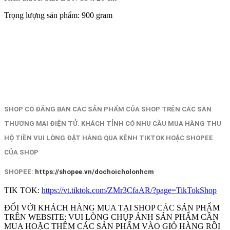
Trọng lượng sản phẩm: 900 gram
SHOP CÓ ĐĂNG BÁN CÁC SẢN PHẨM CỦA SHOP TRÊN CÁC SÀN
THƯƠNG MẠI ĐIỆN TỬ. KHÁCH TỈNH CÓ NHU CẦU MUA HÀNG THU
HỘ TIỀN VUI LÒNG ĐẶT HÀNG QUA KÊNH TIKTOK HOẶC SHOPEE
CỦA SHOP
SHOPEE:
https://shopee.vn/dochoicholonhcm
TIK TOK:
https://vt.tiktok.com/ZMr3CfaAR/?page=TikTokShop
ĐỐI VỚI KHÁCH HÀNG MUA TẠI SHOP CÁC SẢN PHẨM
TRÊN WEBSITE: VUI LÒNG CHỤP ẢNH SẢN PHẨM CẦN
MUA HOẶC THÊM CÁC SẢN PHẨM VÀO GIỎ HÀNG RỒI