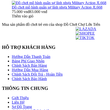
Đồ chơi mô hình quân sự lính nhựa Military Action JL668
75.000 vnđ
83.000 vnđ
Thêm vào giỏ
Mua sản phẩm đồ chơi trẻ em của shop Đồ Chơi Chợ Lớn Trên
HỖ TRỢ KHÁCH HÀNG
Hướng Dẫn Thanh Toán
Bảng Phí Giao Nhận
Chính Sách Bán Hàng
Hướng Dẫn Mua Hàng
Chính Sách Đổi Trả - Hoàn Tiền
Chính Sách Bảo Hành
THÔNG TIN CHUNG
Giới Thiệu
Liên Hệ
Sơ Đồ Trang