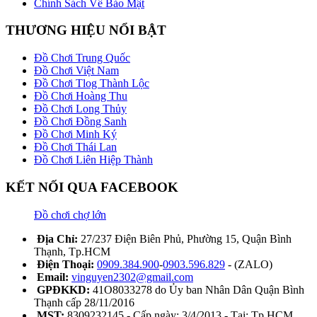
Chính Sách Về Bảo Mật
THƯƠNG HIỆU NỔI BẬT
Đồ Chơi Trung Quốc
Đồ Chơi Việt Nam
Đồ Chơi Tlog Thành Lộc
Đồ Chơi Hoàng Thu
Đồ Chơi Long Thủy
Đồ Chơi Đồng Sanh
Đồ Chơi Minh Ký
Đồ Chơi Thái Lan
Đồ Chơi Liên Hiệp Thành
KẾT NỐI QUA FACEBOOK
Đồ chơi chợ lớn
Địa Chỉ:
27/237 Điện Biên Phủ, Phường 15, Quận Bình
Thạnh, Tp.HCM
Điện Thoại:
0909.384.900
-
0903.596.829
- (ZALO)
Email:
vinguyen2302@gmail.com
GPĐKKD:
41O8033278 do Ủy ban Nhân Dân Quận Bình
Thạnh cấp 28/11/2016
MST:
8309232145 - Cấp ngày: 3/4/2013 - Tại: Tp.HCM