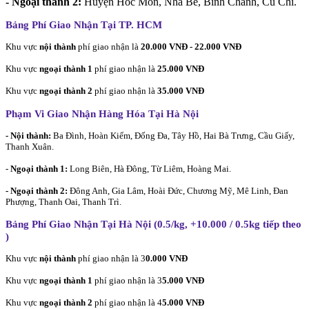
- Ngoại thành 2:
Huyện Hóc Môn, Nhà Bè, Bình Chánh, Củ Chi.
Bảng Phí Giao Nhận Tại TP. HCM
Khu vực
nội thành
phí giao nhận là
20.000 VNĐ - 22.000 VNĐ
Khu vực
ngoại thành 1
phí giao nhận là
25.000 VNĐ
Khu vực
ngoại thành 2
phí giao nhận là
35.000 VNĐ
Phạm Vi Giao Nhận Hàng Hóa Tại Hà Nội
- Nội thành:
Ba Đình, Hoàn Kiếm, Đống Đa, Tây Hồ, Hai Bà Trưng, Cầu Giấy,
Thanh Xuân.
-
Ngoại thành 1:
Long Biên, Hà Đông, Từ Liêm, Hoàng Mai.
- Ngoại thành 2:
Đông Anh, Gia Lâm, Hoài Đức, Chương Mỹ, Mê Linh, Đan
Phượng, Thanh Oai, Thanh Trì.
Bảng Phí Giao Nhận Tại Hà Nội (0.5/kg, +10.000 / 0.5kg tiếp theo
)
Khu vực
nội thành
phí giao nhận là 3
0.000 VNĐ
Khu vực
ngoại thành 1
phí giao nhận là 3
5.000 VNĐ
Khu vực
ngoại thành 2
phí giao nhận là 4
5.000 VNĐ