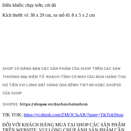
Điều khiển: chạy trớn, cót đà
Kích thước vỉ: 38 x 29 cm, xe mô tô: 8 x 5 x 2 cm
SHOP CÓ ĐĂNG BÁN CÁC SẢN PHẨM CỦA SHOP TRÊN CÁC SÀN
THƯƠNG MẠI ĐIỆN TỬ. KHÁCH TỈNH CÓ NHU CẦU MUA HÀNG THU
HỘ TIỀN VUI LÒNG ĐẶT HÀNG QUA KÊNH TIKTOK HOẶC SHOPEE
CỦA SHOP
SHOPEE:
https://shopee.vn/dochoicholonhcm
TIK TOK:
https://vt.tiktok.com/ZMr3CfaAR/?page=TikTokShop
ĐỐI VỚI KHÁCH HÀNG MUA TẠI SHOP CÁC SẢN PHẨM
TRÊN WEBSITE: VUI LÒNG CHỤP ẢNH SẢN PHẨM CẦN