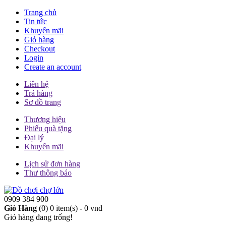
Trang chủ
Tin tức
Khuyến mãi
Giỏ hàng
Checkout
Login
Create an account
Liên hệ
Trả hàng
Sơ đồ trang
Thương hiệu
Phiếu quà tặng
Đại lý
Khuyến mãi
Lịch sử đơn hàng
Thư thông báo
0909 384 900
Giỏ Hàng
(0)
0 item(s) - 0 vnđ
Giỏ hàng đang trống!