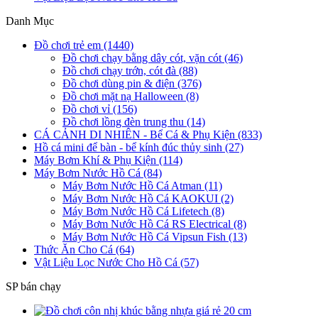
Danh Mục
Đồ chơi trẻ em (1440)
Đồ chơi chạy bằng dây cót, vặn cót (46)
Đồ chơi chạy trớn, cót đà (88)
Đồ chơi dùng pin & điện (376)
Đồ chơi mặt nạ Halloween (8)
Đồ chơi vỉ (156)
Đồ chơi lồng đèn trung thu (14)
CÁ CẢNH DI NHIÊN - Bể Cá & Phụ Kiện (833)
Hồ cá mini để bàn - bể kính đúc thủy sinh (27)
Máy Bơm Khí & Phụ Kiện (114)
Máy Bơm Nước Hồ Cá (84)
Máy Bơm Nước Hồ Cá Atman (11)
Máy Bơm Nước Hồ Cá KAOKUI (2)
Máy Bơm Nước Hồ Cá Lifetech (8)
Máy Bơm Nước Hồ Cá RS Electrical (8)
Máy Bơm Nước Hồ Cá Vipsun Fish (13)
Thức Ăn Cho Cá (64)
Vật Liệu Lọc Nước Cho Hồ Cá (57)
SP bán chạy