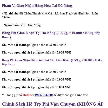
Phạm Vi Giao Nhận Hàng Hóa Tại Đà Nẵng
- Nội thành:
Hải Châu, Thanh Khê, Cẩm Lệ, Sơn Trà, Ngũ Hành Sơn, Liên
Chiểu
- Ngoại thành 2:
H. Hòa Vang
Bảng Phí Giao Nhận Tại Đà Nẵng (0.5/kg, +10.000 / 0.5kg tiếp
theo
)
Khu vực
nội thành
phí giao nhận là 3
0.000 VNĐ
Khu vực
ngoại thành 2
phí giao nhận là 4
5.000 VNĐ
Bảng Phí Giao Nhận Ước Tính Tại Các Tỉnh Khác (0.5/kg, +10.000 / 0.5kg
tiếp theo
)
Khu vực
nội thành
phí giao nhận là 35
.000 VNĐ
Khu vực
ngoại thành 1
phí giao nhận là 40
.000 VNĐ
Khu vực
ngoại thành 2
phí giao nhận là 50
.000 VNĐ
Vui lòng gọi số
Hotline:
0909.384.900
để được báo giá chính xác.
Chính Sách Hỗ Trợ Phí Vận Chuyển (KHÔNG ÁP