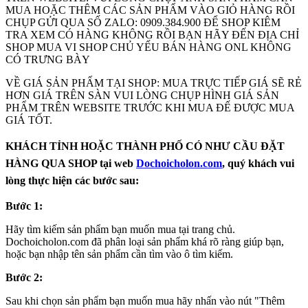
MUA HOẶC THÊM CÁC SẢN PHẨM VÀO GIỎ HÀNG RỒI
CHỤP GỬI QUA SỐ ZALO: 0909.384.900 ĐỂ SHOP KIÊM
TRA XEM CÓ HÀNG KHÔNG RỒI BẠN HÃY ĐẾN ĐỊA CHỈ
SHOP MUA VI SHOP CHỦ YẾU BÁN HÀNG ONL KHÔNG
CÓ TRƯNG BÀY
VỀ GIÁ SẢN PHẨM TẠI SHOP: MUA TRỰC TIẾP GIÁ SẼ RẺ
HƠN GIÁ TRÊN SÀN VUI LÒNG CHỤP HÌNH GIÁ SẢN
PHẨM TRÊN WEBSITE TRƯỚC KHI MUA ĐẾ ĐƯỢC MUA
GIÁ TỐT.
KHÁCH TỈNH HOẶC THÀNH PHỐ CÓ NHƯ CẦU ĐẶT
HÀNG QUA SHOP tại web
Dochoicholon.com
, quý khách vui
lòng thực hiện các bước sau:
Bước 1:
Hãy tìm kiếm sản phẩm bạn muốn mua tại trang chủ.
Dochoicholon.com đã phân loại sản phẩm khá rõ ràng giúp bạn,
hoặc bạn nhập tên sản phẩm cần tìm vào ô tìm kiếm.
Bước 2:
Sau khi chọn sản phẩm bạn muốn mua hãy nhấn vào nút "Thêm