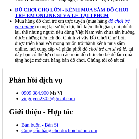
ĐỒ CHƠI CHỢ LỚN - KÊNH MUA SẮM ĐỒ CHƠI
TRẺ EM ONLINE SỈ VÀ LẺ TẠI TPHCM
Mua hàng đồ chơi trẻ em trực tuyến (mua hàng
đồ chơi trẻ
em online
) mang lại sự tiện lợi, tiết kiệm thời gian, chi phí đi
lại, thế nhưng người tiêu dùng Việt Nam vẫn chưa tận hưởng
được những tiện ích đó. Chính vì vậy Đồ Chơi Chợ Lớn
được triển khai với mong muốn trở thành kênh mua sắm
online, nơi cung cấp và phân phối
đồ chơi trẻ em sỉ và lẻ
, tại
đây bạn có thể lựa chọn các món đồ chơi cho bé để làm quà
tặng hoặc mở cửa hàng bán đồ chơi. Chúng tôi có tất cả!
Phản hồi dịch vụ
0909.384.900
Ms Vi
vinguyen2302@gmail.com
Giới thiệu - Hợp tác
Bán buôn - Bán Sỉ
Cung cấp hàng cho dochoicholon.com