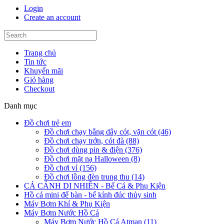
Login
Create an account
Trang chủ
Tin tức
Khuyến mãi
Giỏ hàng
Checkout
Danh mục
Đồ chơi trẻ em
Đồ chơi chạy bằng dây cót, vặn cót (46)
Đồ chơi chạy trớn, cót đà (88)
Đồ chơi dùng pin & điện (376)
Đồ chơi mặt nạ Halloween (8)
Đồ chơi vỉ (156)
Đồ chơi lồng đèn trung thu (14)
CÁ CẢNH DI NHIÊN - Bể Cá & Phụ Kiện
Hồ cá mini để bàn - bể kính đúc thủy sinh
Máy Bơm Khí & Phụ Kiện
Máy Bơm Nước Hồ Cá
Máy Bơm Nước Hồ Cá Atman (11)