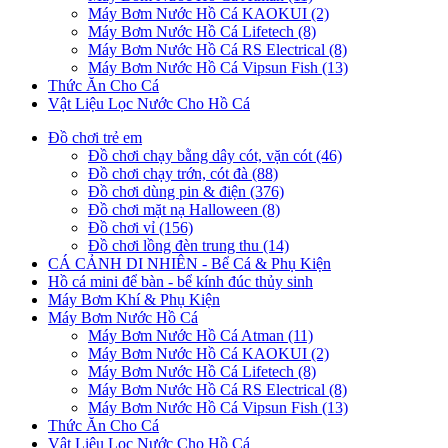
Máy Bơm Nước Hồ Cá KAOKUI (2)
Máy Bơm Nước Hồ Cá Lifetech (8)
Máy Bơm Nước Hồ Cá RS Electrical (8)
Máy Bơm Nước Hồ Cá Vipsun Fish (13)
Thức Ăn Cho Cá
Vật Liệu Lọc Nước Cho Hồ Cá
Đồ chơi trẻ em
Đồ chơi chạy bằng dây cót, vặn cót (46)
Đồ chơi chạy trớn, cót đà (88)
Đồ chơi dùng pin & điện (376)
Đồ chơi mặt nạ Halloween (8)
Đồ chơi vỉ (156)
Đồ chơi lồng đèn trung thu (14)
CÁ CẢNH DI NHIÊN - Bể Cá & Phụ Kiện
Hồ cá mini để bàn - bể kính đúc thủy sinh
Máy Bơm Khí & Phụ Kiện
Máy Bơm Nước Hồ Cá
Máy Bơm Nước Hồ Cá Atman (11)
Máy Bơm Nước Hồ Cá KAOKUI (2)
Máy Bơm Nước Hồ Cá Lifetech (8)
Máy Bơm Nước Hồ Cá RS Electrical (8)
Máy Bơm Nước Hồ Cá Vipsun Fish (13)
Thức Ăn Cho Cá
Vật Liệu Lọc Nước Cho Hồ Cá