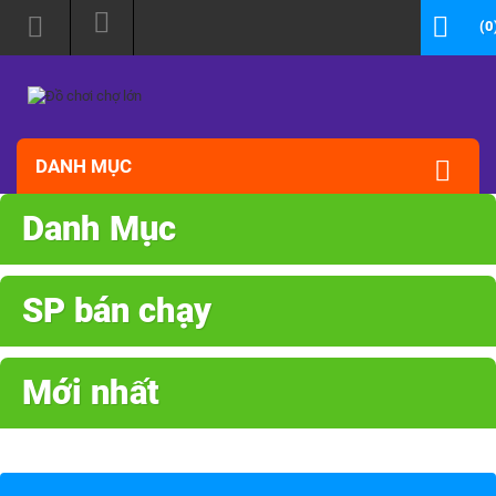
(0
DANH MỤC
Danh Mục
SP bán chạy
Mới nhất