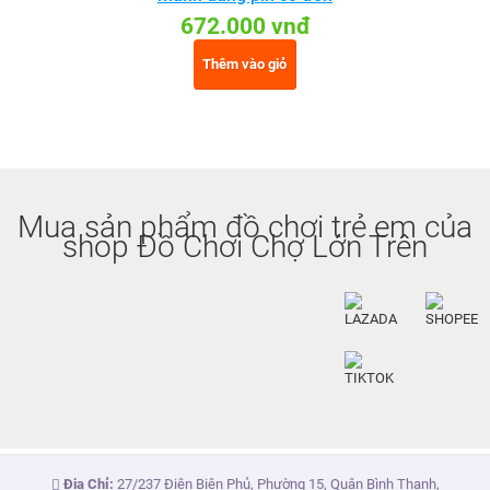
672.000 vnđ
Thêm vào giỏ
Mua sản phẩm đồ chơi trẻ em của
shop Đồ Chơi Chợ Lớn Trên
Địa Chỉ:
27/237 Điện Biên Phủ, Phường 15, Quận Bình Thạnh,