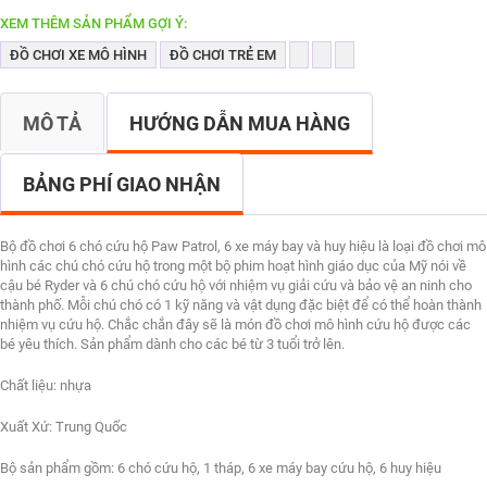
XEM THÊM SẢN PHẨM GỢI Ý:
ĐỒ CHƠI XE MÔ HÌNH
ĐỒ CHƠI TRẺ EM
MÔ TẢ
HƯỚNG DẪN MUA HÀNG
BẢNG PHÍ GIAO NHẬN
Bộ đồ chơi 6 chó cứu hộ Paw Patrol, 6 xe máy bay và huy hiệu là loại đồ chơi mô
hình các chú chó cứu hộ trong một bộ phim hoạt hình giáo dục của Mỹ nói về
cậu bé Ryder và 6 chú chó cứu hộ với nhiệm vụ giải cứu và bảo vệ an ninh cho
thành phố. Mỗi chú chó có 1 kỹ năng và vật dụng đặc biệt để có thể hoàn thành
nhiệm vụ cứu hộ. Chắc chắn đây sẽ là món đồ chơi mô hình cứu hộ được các
bé yêu thích. Sản phẩm dành cho các bé từ 3 tuổi trở lên.
Chất liệu: nhựa
Xuất Xứ: Trung Quốc
Bộ sản phẩm gồm: 6 chó cứu hộ, 1 tháp, 6 xe máy bay cứu hộ, 6 huy hiệu