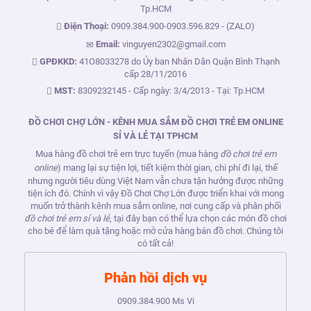
Tp.HCM
Điện Thoại:
0909.384.900
-
0903.596.829
- (ZALO)
Email:
vinguyen2302@gmail.com
GPĐKKD:
41O8033278 do Ủy ban Nhân Dân Quận Bình Thạnh
cấp 28/11/2016
MST:
8309232145 - Cấp ngày: 3/4/2013 - Tại: Tp.HCM
ĐỒ CHƠI CHỢ LỚN - KÊNH MUA SẮM ĐỒ CHƠI TRẺ EM ONLINE
SỈ VÀ LẺ TẠI TPHCM
Mua hàng đồ chơi trẻ em trực tuyến (mua hàng
đồ chơi trẻ em
online
) mang lại sự tiện lợi, tiết kiệm thời gian, chi phí đi lại, thế
nhưng người tiêu dùng Việt Nam vẫn chưa tận hưởng được những
tiện ích đó. Chính vì vậy Đồ Chơi Chợ Lớn được triển khai với mong
muốn trở thành kênh mua sắm online, nơi cung cấp và phân phối
đồ chơi trẻ em sỉ và lẻ
, tại đây bạn có thể lựa chọn các món đồ chơi
cho bé để làm quà tặng hoặc mở cửa hàng bán đồ chơi. Chúng tôi
có tất cả!
Phản hồi dịch vụ
0909.384.900
Ms Vi