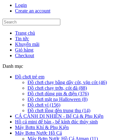
Login
Create an account
Trang chủ
Tin tức
Khuyến mãi
Giỏ hàng
Checkout
Danh mục
Đồ chơi trẻ em
Đồ chơi chạy bằng dây cót, vặn cót (46)
Đồ chơi chạy trớn, cót đà (88)
Đồ chơi dùng pin & điện (376)
Đồ chơi mặt nạ Halloween (8)
Đồ chơi vỉ (156)
Đồ chơi lồng đèn trung thu (14)
CÁ CẢNH DI NHIÊN - Bể Cá & Phụ Kiện
Hồ cá mini để bàn - bể kính đúc thủy sinh
Máy Bơm Khí & Phụ Kiện
Máy Bơm Nước Hồ Cá
Máy Bơm Nước Hồ Cá Atman (11)