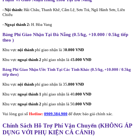
- Nội thành:
Hải Châu, Thanh Khê, Cẩm Lệ, Sơn Trà, Ngũ Hành Sơn, Liên
Chiểu
- Ngoại thành 2:
H. Hòa Vang
Bảng Phí Giao Nhận Tại Đà Nẵng (0.5/kg, +10.000 / 0.5kg tiếp
theo
)
Khu vực
nội thành
phí giao nhận là 3
0.000 VNĐ
Khu vực
ngoại thành 2
phí giao nhận là 4
5.000 VNĐ
Bảng Phí Giao Nhận Ước Tính Tại Các Tỉnh Khác (0.5/kg, +10.000 / 0.5kg
tiếp theo
)
Khu vực
nội thành
phí giao nhận là 35
.000 VNĐ
Khu vực
ngoại thành 1
phí giao nhận là 40
.000 VNĐ
Khu vực
ngoại thành 2
phí giao nhận là 50
.000 VNĐ
Vui lòng gọi số
Hotline:
0909.384.900
để được báo giá chính xác.
Chính Sách Hỗ Trợ Phí Vận Chuyển (KHÔNG ÁP
DỤNG VỚI PHỤ KIỆN CÁ CẢNH)