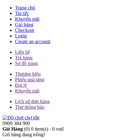
Trang chủ
Tin tức
Khuyến mãi
Giỏ hàng
Checkout
Login
Create an account
Liên hệ
Trả hàng
Sơ đồ trang
Thương hiệu
Phiếu quà tặng
Đại lý
Khuyến mãi
Lịch sử đơn hàng
Thư thông báo
0909 384 900
Giỏ Hàng
(0)
0 item(s) - 0 vnđ
Giỏ hàng đang trống!