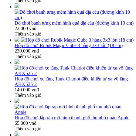
Thêm vào giỏ
Đồ chơi banh tưng mềm hình quả địa cầu (đường kính 10 cm)
22.000 vnđ
Thêm vào giỏ
Hộp đồ chơi Rubik Magic Cube 3 hàng 3x3 lớn (18 cm)
230.000 vnđ
Thêm vào giỏ
Hộp đồ chơi xe tăng Tank Chariot điều khiển từ xa vô lăng
AKX525-2
140.000 vnđ
Thêm vào giỏ
Hộp đồ chơi lắp ráp mô hình thành phố thu nhỏ quán Apple
65.000 vnđ
Thêm vào giỏ