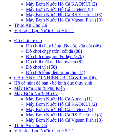
Máy Bơm Nước Hồ Cá KAOKUI (2)
Máy Bơm Nước Hồ Cá Lifetech (8)
Máy Bơm Nước Hồ Cá RS Electrical (8)
Máy Bơm Nước Hồ Cá Vipsun Fish (13)
Thức Ăn Cho Cá
Vật Liệu Lọc Nước Cho Hồ Cá
Đồ chơi trẻ em
Đồ chơi chạy bằng dây cót, vặn cót (46)
Đồ chơi chạy trớn, cót đà (88)
Đồ chơi dùng pin & điện (376)
Đồ chơi mặt nạ Halloween (8)
Đồ chơi vỉ (156)
Đồ chơi lồng đèn trung thu (14)
CÁ CẢNH DI NHIÊN - Bể Cá & Phụ Kiện
Hồ cá mini để bàn - bể kính đúc thủy sinh
Máy Bơm Khí & Phụ Kiện
Máy Bơm Nước Hồ Cá
Máy Bơm Nước Hồ Cá Atman (11)
Máy Bơm Nước Hồ Cá KAOKUI (2)
Máy Bơm Nước Hồ Cá Lifetech (8)
Máy Bơm Nước Hồ Cá RS Electrical (8)
Máy Bơm Nước Hồ Cá Vipsun Fish (13)
Thức Ăn Cho Cá
Vật Liệu Lọc Nước Cho Hồ Cá