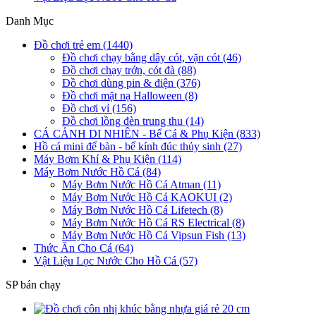
Danh Mục
Đồ chơi trẻ em (1440)
Đồ chơi chạy bằng dây cót, vặn cót (46)
Đồ chơi chạy trớn, cót đà (88)
Đồ chơi dùng pin & điện (376)
Đồ chơi mặt nạ Halloween (8)
Đồ chơi vỉ (156)
Đồ chơi lồng đèn trung thu (14)
CÁ CẢNH DI NHIÊN - Bể Cá & Phụ Kiện (833)
Hồ cá mini để bàn - bể kính đúc thủy sinh (27)
Máy Bơm Khí & Phụ Kiện (114)
Máy Bơm Nước Hồ Cá (84)
Máy Bơm Nước Hồ Cá Atman (11)
Máy Bơm Nước Hồ Cá KAOKUI (2)
Máy Bơm Nước Hồ Cá Lifetech (8)
Máy Bơm Nước Hồ Cá RS Electrical (8)
Máy Bơm Nước Hồ Cá Vipsun Fish (13)
Thức Ăn Cho Cá (64)
Vật Liệu Lọc Nước Cho Hồ Cá (57)
SP bán chạy