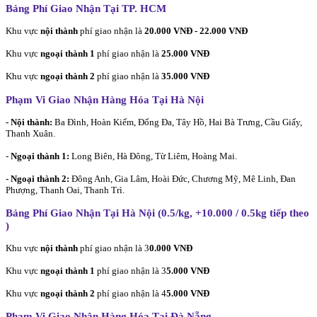
Bảng Phí Giao Nhận Tại TP. HCM
Khu vực
nội thành
phí giao nhận là
20.000 VNĐ - 22.000 VNĐ
Khu vực
ngoại thành 1
phí giao nhận là
25.000 VNĐ
Khu vực
ngoại thành 2
phí giao nhận là
35.000 VNĐ
Phạm Vi Giao Nhận Hàng Hóa Tại Hà Nội
- Nội thành:
Ba Đình, Hoàn Kiếm, Đống Đa, Tây Hồ, Hai Bà Trưng, Cầu Giấy,
Thanh Xuân.
-
Ngoại thành 1:
Long Biên, Hà Đông, Từ Liêm, Hoàng Mai.
- Ngoại thành 2:
Đông Anh, Gia Lâm, Hoài Đức, Chương Mỹ, Mê Linh, Đan
Phượng, Thanh Oai, Thanh Trì.
Bảng Phí Giao Nhận Tại Hà Nội (0.5/kg, +10.000 / 0.5kg tiếp theo
)
Khu vực
nội thành
phí giao nhận là 3
0.000 VNĐ
Khu vực
ngoại thành 1
phí giao nhận là 3
5.000 VNĐ
Khu vực
ngoại thành 2
phí giao nhận là 4
5.000 VNĐ
Phạm Vi Giao Nhận Hàng Hóa Tại Đà Nẵng