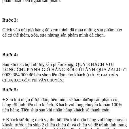
phẩm hoặc bên ngoài sản phẩm.
Bước 3:
Click vào nút giỏ hàng để xem mình đã mua những sản phẩm nào
để có thể thêm, xóa, sửa những sản phẩm mình đã chọn.
Bước 4:
Sau khi đã chọn những sản phẩm xong, QUÝ KHÁCH VUI
LÒNG CHỤP ẢNH GIỎ HÀNG RỒI GỬI ẢNH QUA ZALO sđt
0909.384.900 để bên shop lên đơn cho khách (
LƯU Ý: GIÁ TRÊN
CHƯA BAO GỒM PHÍ VẬN CHUYỂN.)
Bước 5:
+ Sau khi nhận được đơn, bên mình sẽ báo những sản phẩm có
hàng rồi tính tiền cho khách. Khách vui lòng chuyển khoản 100%
tiền hàng. Tiền ship sau khi nhận hàng khách sẽ thanh toán.
+ Khách sử dụng dịch vụ thu hộ tiền khi nhận hàng vui lòng chuyển
khoản trước tiền ship 2 chiều chiều đi và chiều về để tránh tình trạng