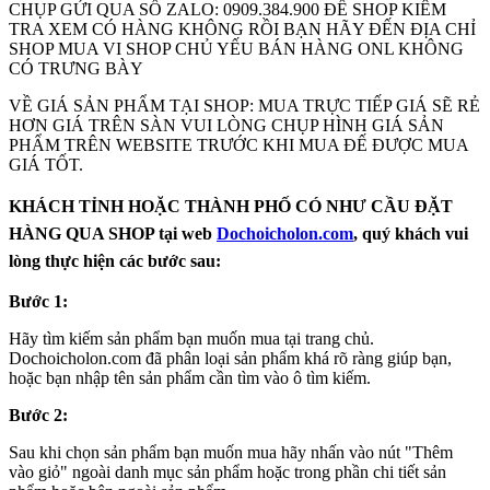
CHỤP GỬI QUA SỐ ZALO: 0909.384.900 ĐỂ SHOP KIÊM
TRA XEM CÓ HÀNG KHÔNG RỒI BẠN HÃY ĐẾN ĐỊA CHỈ
SHOP MUA VI SHOP CHỦ YẾU BÁN HÀNG ONL KHÔNG
CÓ TRƯNG BÀY
VỀ GIÁ SẢN PHẨM TẠI SHOP: MUA TRỰC TIẾP GIÁ SẼ RẺ
HƠN GIÁ TRÊN SÀN VUI LÒNG CHỤP HÌNH GIÁ SẢN
PHẨM TRÊN WEBSITE TRƯỚC KHI MUA ĐẾ ĐƯỢC MUA
GIÁ TỐT.
KHÁCH TỈNH HOẶC THÀNH PHỐ CÓ NHƯ CẦU ĐẶT
HÀNG QUA SHOP tại web
Dochoicholon.com
, quý khách vui
lòng thực hiện các bước sau:
Bước 1:
Hãy tìm kiếm sản phẩm bạn muốn mua tại trang chủ.
Dochoicholon.com đã phân loại sản phẩm khá rõ ràng giúp bạn,
hoặc bạn nhập tên sản phẩm cần tìm vào ô tìm kiếm.
Bước 2:
Sau khi chọn sản phẩm bạn muốn mua hãy nhấn vào nút "Thêm
vào giỏ" ngoài danh mục sản phẩm hoặc trong phần chi tiết sản