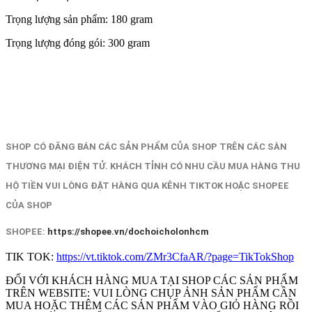
Trọng lượng sản phẩm: 180 gram
Trọng lượng đóng gói: 300 gram
SHOP CÓ ĐĂNG BÁN CÁC SẢN PHẨM CỦA SHOP TRÊN CÁC SÀN
THƯƠNG MẠI ĐIỆN TỬ. KHÁCH TỈNH CÓ NHU CẦU MUA HÀNG THU
HỘ TIỀN VUI LÒNG ĐẶT HÀNG QUA KÊNH TIKTOK HOẶC SHOPEE
CỦA SHOP
SHOPEE:
https://shopee.vn/dochoicholonhcm
TIK TOK:
https://vt.tiktok.com/ZMr3CfaAR/?page=TikTokShop
ĐỐI VỚI KHÁCH HÀNG MUA TẠI SHOP CÁC SẢN PHẨM
TRÊN WEBSITE: VUI LÒNG CHỤP ẢNH SẢN PHẨM CẦN
MUA HOẶC THÊM CÁC SẢN PHẨM VÀO GIỎ HÀNG RỒI