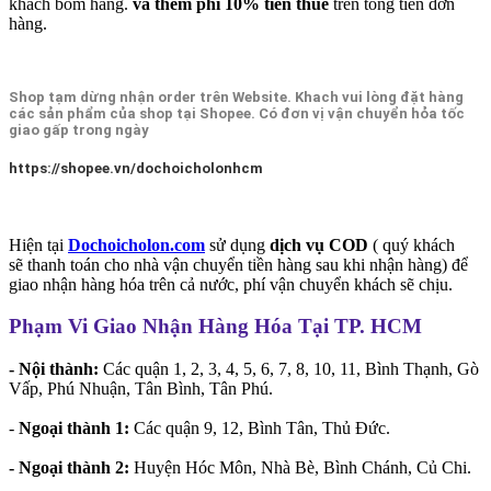
khách bom hàng.
và thêm phí 10% tiền thuế
trên tổng tiền đơn
hàng.
Shop tạm dừng nhận order trên Website. Khach vui lòng đặt hàng
các sản phẩm của shop tại Shopee. Có đơn vị vận chuyển hỏa tốc
giao gấp trong ngày
https://shopee.vn/dochoicholonhcm
Hiện tại
Dochoicholon.com
sử dụng
dịch vụ COD
( quý khách
sẽ thanh toán cho nhà vận chuyển tiền hàng sau khi nhận hàng) để
giao nhận hàng hóa trên cả nước, phí vận chuyển khách sẽ chịu.
Phạm Vi Giao Nhận Hàng Hóa Tại TP. HCM
- Nội thành:
Các quận 1, 2, 3, 4, 5, 6, 7, 8, 10, 11, Bình Thạnh, Gò
Vấp, Phú Nhuận, Tân Bình, Tân Phú.
-
Ngoại thành 1:
Các quận 9, 12, Bình Tân, Thủ Đức.
- Ngoại thành 2:
Huyện Hóc Môn, Nhà Bè, Bình Chánh, Củ Chi.