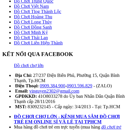
Đồ Chơi Trung Quốc
Đồ Chơi Việt Nam
Đồ Chơi Tlog Thành Lộc
Đồ Chơi Hoàng Thu
Đồ Chơi Long Thủy
Đồ Chơi Đồng Sanh
Đồ Chơi Minh Ký
Đồ Chơi Thái Lan
Đồ Chơi Liên Hiệp Thành
KẾT NỐI QUA FACEBOOK
Đồ chơi chợ lớn
Địa Chỉ:
27/237 Điện Biên Phủ, Phường 15, Quận Bình
Thạnh, Tp.HCM
Điện Thoại:
0909.384.900
-
0903.596.829
- (ZALO)
Email:
vinguyen2302@gmail.com
GPĐKKD:
41O8033278 do Ủy ban Nhân Dân Quận Bình
Thạnh cấp 28/11/2016
MST:
8309232145 - Cấp ngày: 3/4/2013 - Tại: Tp.HCM
ĐỒ CHƠI CHỢ LỚN - KÊNH MUA SẮM ĐỒ CHƠI
TRẺ EM ONLINE SỈ VÀ LẺ TẠI TPHCM
Mua hàng đồ chơi trẻ em trực tuyến (mua hàng
đồ chơi trẻ