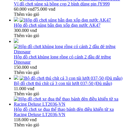
Vỉ đồ chơi súng xà bông cọp 2 bình dùng pin JY999
60.000 vnđ
75.000 vnđ
Thêm vào giỏ
Hộp đồ chơi súng bắn đạn xốp đạn nước AK47
300.000 vnđ
Thêm vào giỏ
Hộp đồ chơi khủng long rồng có cánh 2 đầu đẻ trứng
Dinosaur
150.000 vnđ
Thêm vào giỏ
Bộ đồ chơi thú chít cá 3 con túi lưới 037-50 (Đủ mẫu)
11.000 vnđ
Thêm vào giỏ
Hộp đồ chơi xe đua thể thao bánh đèn điều khiển từ xa
Racing Deluxe LT2036-VN
118.000 vnđ
Thêm vào giỏ