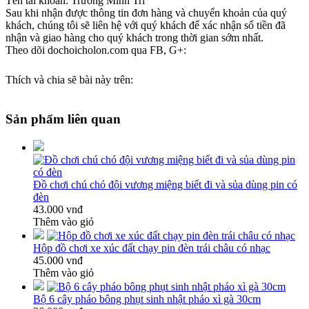
Tên tài khoản: Trương Minh Trí
Sau khi nhận được thông tin đơn hàng và chuyển khoản của quý
khách, chúng tôi sẽ liên hệ với quý khách để xác nhận số tiền đã
nhận và giao hàng cho quý khách trong thời gian sớm nhất.
Theo dõi dochoicholon.com qua FB, G+:
Thích và chia sẽ bài này trên:
Sản phẩm liên quan
Đồ chơi chú chó đội vương miệng biết đi và sủa dùng pin có
đèn
43.000 vnđ
Thêm vào giỏ
Hộp đồ chơi xe xúc đất chạy pin đèn trái châu có nhạc
45.000 vnđ
Thêm vào giỏ
Bộ 6 cây pháo bông phụt sinh nhật pháo xì gà 30cm