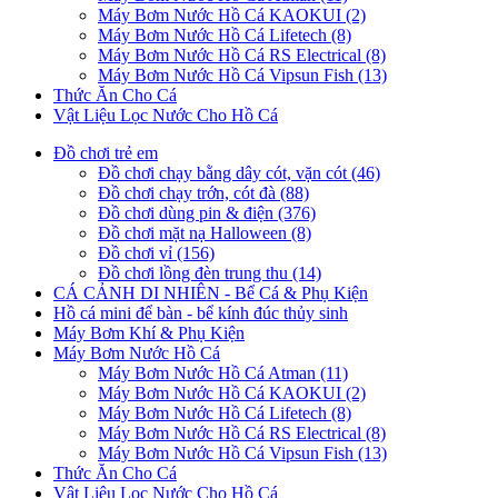
Máy Bơm Nước Hồ Cá KAOKUI (2)
Máy Bơm Nước Hồ Cá Lifetech (8)
Máy Bơm Nước Hồ Cá RS Electrical (8)
Máy Bơm Nước Hồ Cá Vipsun Fish (13)
Thức Ăn Cho Cá
Vật Liệu Lọc Nước Cho Hồ Cá
Đồ chơi trẻ em
Đồ chơi chạy bằng dây cót, vặn cót (46)
Đồ chơi chạy trớn, cót đà (88)
Đồ chơi dùng pin & điện (376)
Đồ chơi mặt nạ Halloween (8)
Đồ chơi vỉ (156)
Đồ chơi lồng đèn trung thu (14)
CÁ CẢNH DI NHIÊN - Bể Cá & Phụ Kiện
Hồ cá mini để bàn - bể kính đúc thủy sinh
Máy Bơm Khí & Phụ Kiện
Máy Bơm Nước Hồ Cá
Máy Bơm Nước Hồ Cá Atman (11)
Máy Bơm Nước Hồ Cá KAOKUI (2)
Máy Bơm Nước Hồ Cá Lifetech (8)
Máy Bơm Nước Hồ Cá RS Electrical (8)
Máy Bơm Nước Hồ Cá Vipsun Fish (13)
Thức Ăn Cho Cá
Vật Liệu Lọc Nước Cho Hồ Cá