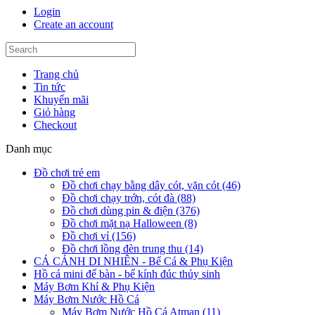
Login
Create an account
Trang chủ
Tin tức
Khuyến mãi
Giỏ hàng
Checkout
Danh mục
Đồ chơi trẻ em
Đồ chơi chạy bằng dây cót, vặn cót (46)
Đồ chơi chạy trớn, cót đà (88)
Đồ chơi dùng pin & điện (376)
Đồ chơi mặt nạ Halloween (8)
Đồ chơi vỉ (156)
Đồ chơi lồng đèn trung thu (14)
CÁ CẢNH DI NHIÊN - Bể Cá & Phụ Kiện
Hồ cá mini để bàn - bể kính đúc thủy sinh
Máy Bơm Khí & Phụ Kiện
Máy Bơm Nước Hồ Cá
Máy Bơm Nước Hồ Cá Atman (11)