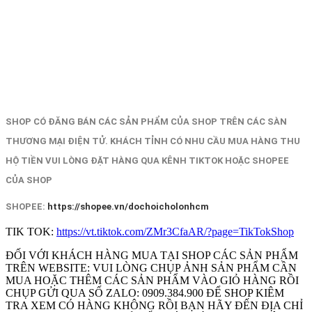
SHOP CÓ ĐĂNG BÁN CÁC SẢN PHẨM CỦA SHOP TRÊN CÁC SÀN
THƯƠNG MẠI ĐIỆN TỬ. KHÁCH TỈNH CÓ NHU CẦU MUA HÀNG THU
HỘ TIỀN VUI LÒNG ĐẶT HÀNG QUA KÊNH TIKTOK HOẶC SHOPEE
CỦA SHOP
SHOPEE:
https://shopee.vn/dochoicholonhcm
TIK TOK:
https://vt.tiktok.com/ZMr3CfaAR/?page=TikTokShop
ĐỐI VỚI KHÁCH HÀNG MUA TẠI SHOP CÁC SẢN PHẨM
TRÊN WEBSITE: VUI LÒNG CHỤP ẢNH SẢN PHẨM CẦN
MUA HOẶC THÊM CÁC SẢN PHẨM VÀO GIỎ HÀNG RỒI
CHỤP GỬI QUA SỐ ZALO: 0909.384.900 ĐỂ SHOP KIÊM
TRA XEM CÓ HÀNG KHÔNG RỒI BẠN HÃY ĐẾN ĐỊA CHỈ