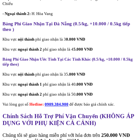
Chiểu
- Ngoại thành 2:
H. Hòa Vang
Bảng Phí Giao Nhận Tại Đà Nẵng (0.5/kg, +10.000 / 0.5kg tiếp
theo
)
Khu vực
nội thành
phí giao nhận là 3
0.000 VNĐ
Khu vực
ngoại thành 2
phí giao nhận là 4
5.000 VNĐ
Bảng Phí Giao Nhận Ước Tính Tại Các Tỉnh Khác (0.5/kg, +10.000 / 0.5kg
tiếp theo
)
Khu vực
nội thành
phí giao nhận là 35
.000 VNĐ
Khu vực
ngoại thành 1
phí giao nhận là 40
.000 VNĐ
Khu vực
ngoại thành 2
phí giao nhận là 50
.000 VNĐ
Vui lòng gọi số
Hotline:
0909.384.900
để được báo giá chính xác.
Chính Sách Hỗ Trợ Phí Vận Chuyển (KHÔNG ÁP
DỤNG VỚI PHỤ KIỆN CÁ CẢNH)
Chúng tôi sẽ giao hàng miễn phí với hóa đơn trên
250.000 VNĐ