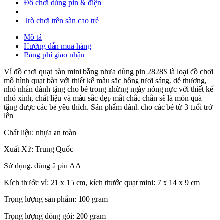
Đồ chơi dùng pin & điện
Trò chơi trên sàn cho trẻ
Mô tả
Hướng dẫn mua hàng
Bảng phí giao nhận
Vỉ đồ chơi quạt bàn mini bằng nhựa dùng pin 2828S là loại đồ chơi
mô hình quạt bàn với thiết kế màu sắc hồng tươi sáng, dễ thương,
nhỏ nhắn dành tặng cho bé trong những ngày nóng nực với thiết kế
nhỏ xinh, chất liệu và màu sắc đẹp mắt chắc chắn sẽ là món quà
tặng được các bé yêu thích. Sản phẩm dành cho các bé từ 3 tuổi trở
lên
Chất liệu: nhựa an toàn
Xuất Xứ: Trung Quốc
Sử dụng: dùng 2 pin AA
Kích thước vỉ: 21 x 15 cm, kích thước quạt mini: 7 x 14 x 9 cm
Trọng lượng sản phẩm: 100 gram
Trọng lượng đóng gói: 200 gram