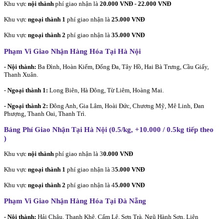
Khu vực
nội thành
phí giao nhận là
20.000 VNĐ - 22.000 VNĐ
Khu vực
ngoại thành 1
phí giao nhận là
25.000 VNĐ
Khu vực
ngoại thành 2
phí giao nhận là
35.000 VNĐ
Phạm Vi Giao Nhận Hàng Hóa Tại Hà Nội
- Nội thành:
Ba Đình, Hoàn Kiếm, Đống Đa, Tây Hồ, Hai Bà Trưng, Cầu Giấy,
Thanh Xuân.
-
Ngoại thành 1:
Long Biên, Hà Đông, Từ Liêm, Hoàng Mai.
- Ngoại thành 2:
Đông Anh, Gia Lâm, Hoài Đức, Chương Mỹ, Mê Linh, Đan
Phượng, Thanh Oai, Thanh Trì.
Bảng Phí Giao Nhận Tại Hà Nội (0.5/kg, +10.000 / 0.5kg tiếp theo
)
Khu vực
nội thành
phí giao nhận là 3
0.000 VNĐ
Khu vực
ngoại thành 1
phí giao nhận là 3
5.000 VNĐ
Khu vực
ngoại thành 2
phí giao nhận là 4
5.000 VNĐ
Phạm Vi Giao Nhận Hàng Hóa Tại Đà Nẵng
- Nội thành:
Hải Châu, Thanh Khê, Cẩm Lệ, Sơn Trà, Ngũ Hành Sơn, Liên