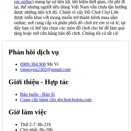
em online
) mang lại sự tiện lợi, tiết kiệm thời gian, chi phí đi
lại, thế nhưng người tiêu dùng Việt Nam vẫn chưa tận hưởng
được những tiện ích đó. Chính vì vậy Đồ Chơi Chợ Lớn
được triển khai với mong muốn trở thành kênh mua sắm
online, nơi cung cấp và phân phối
đồ chơi trẻ em sỉ và lẻ
, tại
đây bạn có thể lựa chọn các món đồ chơi cho bé để làm quà
tặng hoặc mở cửa hàng bán đồ chơi. Chúng tôi có tất cả!
Phản hồi dịch vụ
0909.384.900
Ms Vi
vinguyen2302@gmail.com
Giới thiệu - Hợp tác
Bán buôn - Bán Sỉ
Cung cấp hàng cho dochoicholon.com
Giờ làm việc
Thứ 2-7:
8h-21h
Chủ nhật:
8h-20h