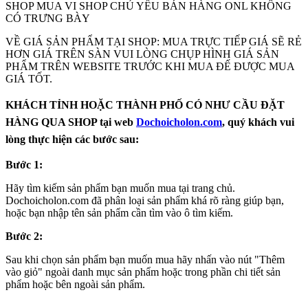
SHOP MUA VI SHOP CHỦ YẾU BÁN HÀNG ONL KHÔNG
CÓ TRƯNG BÀY
VỀ GIÁ SẢN PHẨM TẠI SHOP: MUA TRỰC TIẾP GIÁ SẼ RẺ
HƠN GIÁ TRÊN SÀN VUI LÒNG CHỤP HÌNH GIÁ SẢN
PHẨM TRÊN WEBSITE TRƯỚC KHI MUA ĐẾ ĐƯỢC MUA
GIÁ TỐT.
KHÁCH TỈNH HOẶC THÀNH PHỐ CÓ NHƯ CẦU ĐẶT
HÀNG QUA SHOP tại web
Dochoicholon.com
, quý khách vui
lòng thực hiện các bước sau:
Bước 1:
Hãy tìm kiếm sản phẩm bạn muốn mua tại trang chủ.
Dochoicholon.com đã phân loại sản phẩm khá rõ ràng giúp bạn,
hoặc bạn nhập tên sản phẩm cần tìm vào ô tìm kiếm.
Bước 2:
Sau khi chọn sản phẩm bạn muốn mua hãy nhấn vào nút "Thêm
vào giỏ" ngoài danh mục sản phẩm hoặc trong phần chi tiết sản
phẩm hoặc bên ngoài sản phẩm.