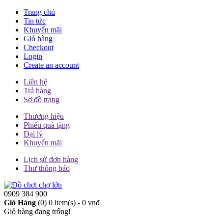
Trang chủ
Tin tức
Khuyến mãi
Giỏ hàng
Checkout
Login
Create an account
Liên hệ
Trả hàng
Sơ đồ trang
Thương hiệu
Phiếu quà tặng
Đại lý
Khuyến mãi
Lịch sử đơn hàng
Thư thông báo
0909 384 900
Giỏ Hàng
(0)
0 item(s) - 0 vnđ
Giỏ hàng đang trống!