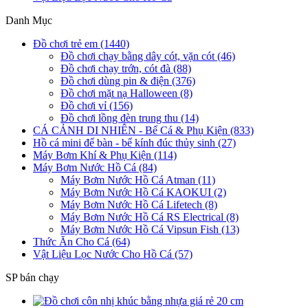
Danh Mục
Đồ chơi trẻ em (1440)
Đồ chơi chạy bằng dây cót, vặn cót (46)
Đồ chơi chạy trớn, cót đà (88)
Đồ chơi dùng pin & điện (376)
Đồ chơi mặt nạ Halloween (8)
Đồ chơi vỉ (156)
Đồ chơi lồng đèn trung thu (14)
CÁ CẢNH DI NHIÊN - Bể Cá & Phụ Kiện (833)
Hồ cá mini để bàn - bể kính đúc thủy sinh (27)
Máy Bơm Khí & Phụ Kiện (114)
Máy Bơm Nước Hồ Cá (84)
Máy Bơm Nước Hồ Cá Atman (11)
Máy Bơm Nước Hồ Cá KAOKUI (2)
Máy Bơm Nước Hồ Cá Lifetech (8)
Máy Bơm Nước Hồ Cá RS Electrical (8)
Máy Bơm Nước Hồ Cá Vipsun Fish (13)
Thức Ăn Cho Cá (64)
Vật Liệu Lọc Nước Cho Hồ Cá (57)
SP bán chạy