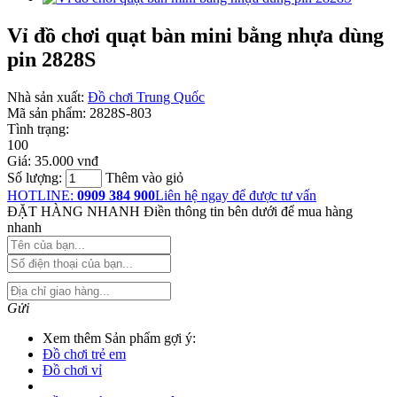
Vỉ đồ chơi quạt bàn mini bằng nhựa dùng
pin 2828S
Nhà sản xuất:
Đồ chơi Trung Quốc
Mã sản phẩm:
2828S-803
Tình trạng:
100
Giá:
35.000 vnđ
Số lượng:
Thêm vào giỏ
HOTLINE:
0909 384 900
Liên hệ ngay để được tư vấn
ĐẶT HÀNG NHANH
Điền thông tin bên dưới để mua hàng
nhanh
Gửi
Xem thêm Sản phẩm gợi ý:
Đồ chơi trẻ em
Đồ chơi vỉ