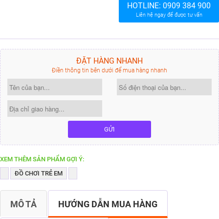
HOTLINE:
0909 384 900
Liên hệ ngay để được tư vấn
ĐẶT HÀNG NHANH
Điền thông tin bên dưới để mua hàng nhanh
GỬI
XEM THÊM SẢN PHẨM GỢI Ý:
ĐỒ CHƠI TRẺ EM
MÔ TẢ
HƯỚNG DẪN MUA HÀNG