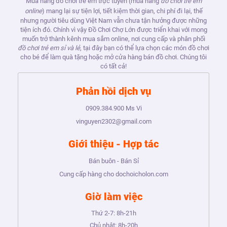
Mua hàng đồ chơi trẻ em trực tuyến (mua hàng
đồ chơi trẻ em
online
) mang lại sự tiện lợi, tiết kiệm thời gian, chi phí đi lại, thế
nhưng người tiêu dùng Việt Nam vẫn chưa tận hưởng được những
tiện ích đó. Chính vì vậy Đồ Chơi Chợ Lớn được triển khai với mong
muốn trở thành kênh mua sắm online, nơi cung cấp và phân phối
đồ chơi trẻ em sỉ và lẻ
, tại đây bạn có thể lựa chọn các món đồ chơi
cho bé để làm quà tặng hoặc mở cửa hàng bán đồ chơi. Chúng tôi
có tất cả!
Phản hồi dịch vụ
0909.384.900
Ms Vi
vinguyen2302@gmail.com
Giới thiệu - Hợp tác
Bán buôn - Bán Sỉ
Cung cấp hàng cho dochoicholon.com
Giờ làm việc
Thứ 2-7:
8h-21h
Chủ nhật:
8h-20h