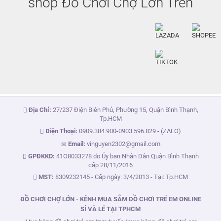
shop Đồ Chơi Chợ Lớn Trên
Địa Chỉ:
27/237 Điện Biên Phủ, Phường 15, Quận Bình Thạnh,
Tp.HCM
Điện Thoại:
0909.384.900
-
0903.596.829
- (ZALO)
Email:
vinguyen2302@gmail.com
GPĐKKD:
41O8033278 do Ủy ban Nhân Dân Quận Bình Thạnh
cấp 28/11/2016
MST:
8309232145 - Cấp ngày: 3/4/2013 - Tại: Tp.HCM
ĐỒ CHƠI CHỢ LỚN - KÊNH MUA SẮM ĐỒ CHƠI TRẺ EM ONLINE
SỈ VÀ LẺ TẠI TPHCM