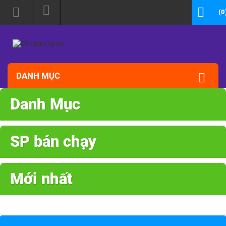
(0
DANH MỤC
Danh Mục
SP bán chạy
Mới nhất