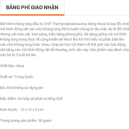
BẢNG PHÍ GIAO NHẬN
Mô hình khủng long đầu to CHÍT Pachycephalosaurus bằng nhựa là loại đồ chơi
mô hình động vật các chú khủng long đã bị tuyệt chủng từ lâu mặc dù là đồ chơi
nhưng với màu sắc tươi sáng, kiểu dáng phong phú, đa dạng giống với mô hình
khủng long trong thực tế cũng khiến bé thích thú khi tìm hiểu và phân biệt tên
các chú khủng long khác nhau. Giúp bé học hỏi thêm về thế giới các loài động
vật bằng các mô hình động vật dễ thương, xinh xắn này. Sản phẩm này dành cho
các bé từ 5 tuổi trở lên.
Chất liệu: nhựa
Xuất xứ: Trung Quốc.
Đồ chơi không sử dụng pin
Đặc điểm: khi bóp sẽ phát ra tiếng Chít
Kích thước: 12 x 12 x 5 cm
Trọng lượng sản phẩm: 50 gram