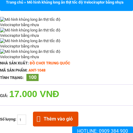
Trang chủ
»
Mô hình khủng long ăn thịt tốc độ Velociraptor bằng nhựa
NHÀ SẢN XUẤT:
ĐỒ CHƠI TRUNG QUỐC
MÃ SẢN PHẨM:
ANT-1048
100
TÌNH TRẠNG:
17.000 VNĐ
GIÁ:
Thêm vào giỏ
Số lượng:
HOTLINE:
0909 384 900