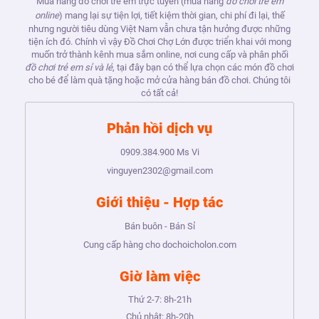
Mua hàng đồ chơi trẻ em trực tuyến (mua hàng
đồ chơi trẻ em
online
) mang lại sự tiện lợi, tiết kiệm thời gian, chi phí đi lại, thế
nhưng người tiêu dùng Việt Nam vẫn chưa tận hưởng được những
tiện ích đó. Chính vì vậy Đồ Chơi Chợ Lớn được triển khai với mong
muốn trở thành kênh mua sắm online, nơi cung cấp và phân phối
đồ chơi trẻ em sỉ và lẻ
, tại đây bạn có thể lựa chọn các món đồ chơi
cho bé để làm quà tặng hoặc mở cửa hàng bán đồ chơi. Chúng tôi
có tất cả!
Phản hồi dịch vụ
0909.384.900
Ms Vi
vinguyen2302@gmail.com
Giới thiệu - Hợp tác
Bán buôn - Bán Sỉ
Cung cấp hàng cho dochoicholon.com
Giờ làm việc
Thứ 2-7:
8h-21h
Chủ nhật:
8h-20h