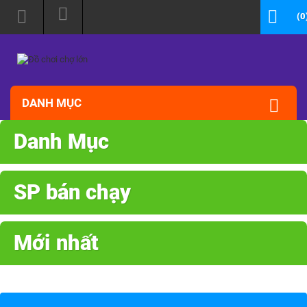
(0
DANH MỤC
Danh Mục
SP bán chạy
Mới nhất