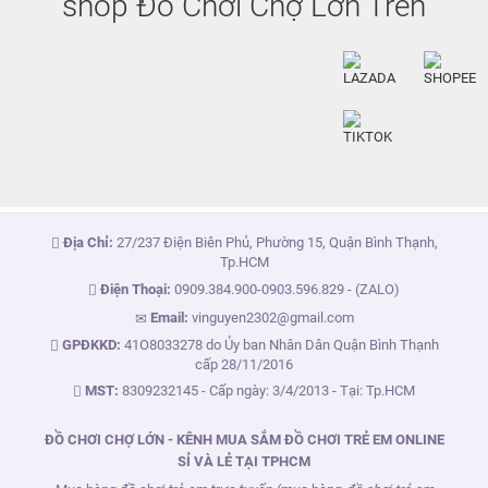
shop Đồ Chơi Chợ Lớn Trên
Địa Chỉ:
27/237 Điện Biên Phủ, Phường 15, Quận Bình Thạnh,
Tp.HCM
Điện Thoại:
0909.384.900
-
0903.596.829
- (ZALO)
Email:
vinguyen2302@gmail.com
GPĐKKD:
41O8033278 do Ủy ban Nhân Dân Quận Bình Thạnh
cấp 28/11/2016
MST:
8309232145 - Cấp ngày: 3/4/2013 - Tại: Tp.HCM
ĐỒ CHƠI CHỢ LỚN - KÊNH MUA SẮM ĐỒ CHƠI TRẺ EM ONLINE
SỈ VÀ LẺ TẠI TPHCM