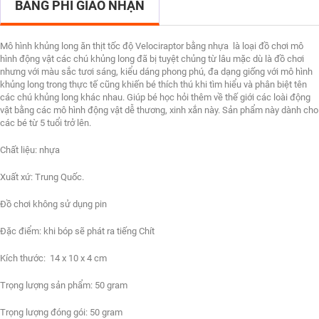
BẢNG PHÍ GIAO NHẬN
Mô hình khủng long ăn thịt tốc độ Velociraptor bằng nhựa là loại đồ chơi mô
hình động vật các chú khủng long đã bị tuyệt chủng từ lâu mặc dù là đồ chơi
nhưng với màu sắc tươi sáng, kiểu dáng phong phú, đa dạng giống với mô hình
khủng long trong thực tế cũng khiến bé thích thú khi tìm hiểu và phân biệt tên
các chú khủng long khác nhau. Giúp bé học hỏi thêm về thế giới các loài động
vật bằng các mô hình động vật dễ thương, xinh xắn này. Sản phẩm này dành cho
các bé từ 5 tuổi trở lên.
Chất liệu: nhựa
Xuất xứ: Trung Quốc.
Đồ chơi không sử dụng pin
Đặc điểm: khi bóp sẽ phát ra tiếng Chít
Kích thước: 14 x 10 x 4 cm
Trọng lượng sản phẩm: 50 gram
Trọng lượng đóng gói: 50 gram