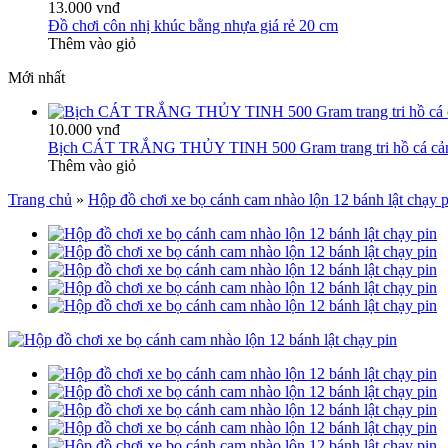
13.000 vnđ
Đồ chơi côn nhị khúc bằng nhựa giá rẻ 20 cm
Thêm vào giỏ
Mới nhất
10.000 vnđ
Bịch CÁT TRẮNG THỦY TINH 500 Gram trang tri hồ cá cả
Thêm vào giỏ
Trang chủ
»
Hộp đồ chơi xe bọ cánh cam nhào lộn 12 bánh lật chạy p