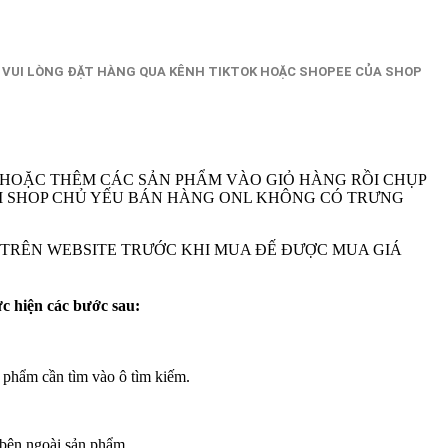
 VUI LÒNG ĐẶT HÀNG QUA KÊNH TIKTOK HOẶC SHOPEE CỦA SHOP
 HOẶC THÊM CÁC SẢN PHẨM VÀO GIỎ HÀNG RỒI CHỤP
A VI SHOP CHỦ YẾU BÁN HÀNG ONL KHÔNG CÓ TRƯNG
M TRÊN WEBSITE TRƯỚC KHI MUA ĐẾ ĐƯỢC MUA GIÁ
ực hiện các bước sau:
 phẩm cần tìm vào ô tìm kiếm.
bên ngoài sản phẩm.