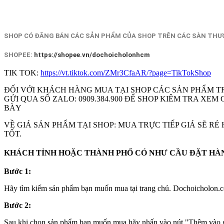
SHOP CÓ ĐĂNG BÁN CÁC SẢN PHẨM CỦA SHOP TRÊN CÁC SÀN THƯƠ
SHOPEE:
https://shopee.vn/dochoicholonhcm
TIK TOK:
https://vt.tiktok.com/ZMr3CfaAR/?page=TikTokShop
ĐỐI VỚI KHÁCH HÀNG MUA TẠI SHOP CÁC SẢN PHẨM T
GỬI QUA SỐ ZALO: 0909.384.900 ĐỂ SHOP KIÊM TRA X
BÀY
VỀ GIÁ SẢN PHẨM TẠI SHOP: MUA TRỰC TIẾP GIÁ SẼ R
TỐT.
KHÁCH TỈNH HOẶC THÀNH PHỐ CÓ NHƯ CẦU ĐẶT HÀNG
Bước 1:
Hãy tìm kiếm sản phẩm bạn muốn mua tại trang chủ. Dochoicholon.co
Bước 2:
Sau khi chọn sản phẩm bạn muốn mua hãy nhấn vào nút "Thêm vào gi