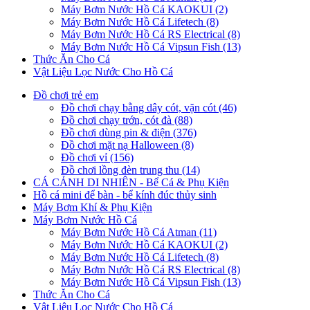
Máy Bơm Nước Hồ Cá KAOKUI (2)
Máy Bơm Nước Hồ Cá Lifetech (8)
Máy Bơm Nước Hồ Cá RS Electrical (8)
Máy Bơm Nước Hồ Cá Vipsun Fish (13)
Thức Ăn Cho Cá
Vật Liệu Lọc Nước Cho Hồ Cá
Đồ chơi trẻ em
Đồ chơi chạy bằng dây cót, vặn cót (46)
Đồ chơi chạy trớn, cót đà (88)
Đồ chơi dùng pin & điện (376)
Đồ chơi mặt nạ Halloween (8)
Đồ chơi vỉ (156)
Đồ chơi lồng đèn trung thu (14)
CÁ CẢNH DI NHIÊN - Bể Cá & Phụ Kiện
Hồ cá mini để bàn - bể kính đúc thủy sinh
Máy Bơm Khí & Phụ Kiện
Máy Bơm Nước Hồ Cá
Máy Bơm Nước Hồ Cá Atman (11)
Máy Bơm Nước Hồ Cá KAOKUI (2)
Máy Bơm Nước Hồ Cá Lifetech (8)
Máy Bơm Nước Hồ Cá RS Electrical (8)
Máy Bơm Nước Hồ Cá Vipsun Fish (13)
Thức Ăn Cho Cá
Vật Liệu Lọc Nước Cho Hồ Cá