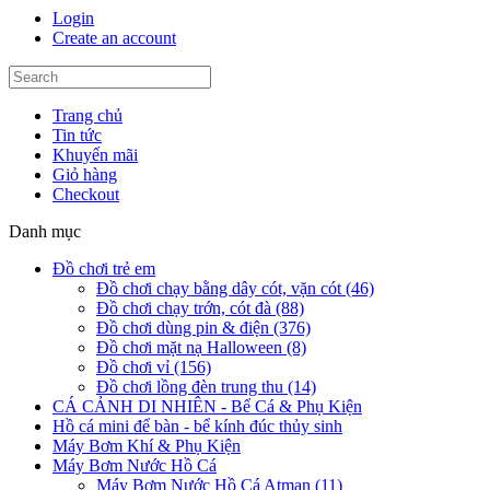
Login
Create an account
Trang chủ
Tin tức
Khuyến mãi
Giỏ hàng
Checkout
Danh mục
Đồ chơi trẻ em
Đồ chơi chạy bằng dây cót, vặn cót (46)
Đồ chơi chạy trớn, cót đà (88)
Đồ chơi dùng pin & điện (376)
Đồ chơi mặt nạ Halloween (8)
Đồ chơi vỉ (156)
Đồ chơi lồng đèn trung thu (14)
CÁ CẢNH DI NHIÊN - Bể Cá & Phụ Kiện
Hồ cá mini để bàn - bể kính đúc thủy sinh
Máy Bơm Khí & Phụ Kiện
Máy Bơm Nước Hồ Cá
Máy Bơm Nước Hồ Cá Atman (11)