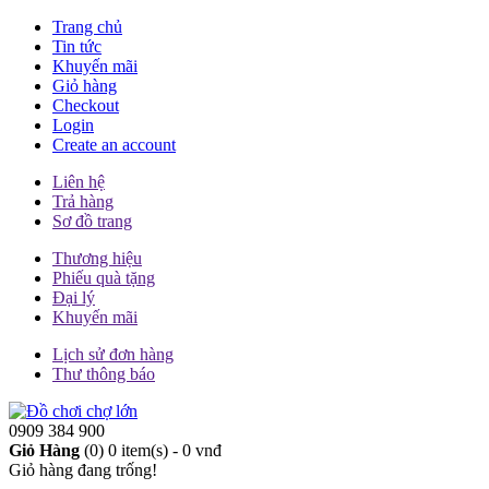
Trang chủ
Tin tức
Khuyến mãi
Giỏ hàng
Checkout
Login
Create an account
Liên hệ
Trả hàng
Sơ đồ trang
Thương hiệu
Phiếu quà tặng
Đại lý
Khuyến mãi
Lịch sử đơn hàng
Thư thông báo
0909 384 900
Giỏ Hàng
(0)
0 item(s) - 0 vnđ
Giỏ hàng đang trống!