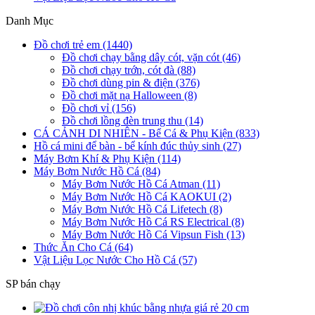
Danh Mục
Đồ chơi trẻ em (1440)
Đồ chơi chạy bằng dây cót, vặn cót (46)
Đồ chơi chạy trớn, cót đà (88)
Đồ chơi dùng pin & điện (376)
Đồ chơi mặt nạ Halloween (8)
Đồ chơi vỉ (156)
Đồ chơi lồng đèn trung thu (14)
CÁ CẢNH DI NHIÊN - Bể Cá & Phụ Kiện (833)
Hồ cá mini để bàn - bể kính đúc thủy sinh (27)
Máy Bơm Khí & Phụ Kiện (114)
Máy Bơm Nước Hồ Cá (84)
Máy Bơm Nước Hồ Cá Atman (11)
Máy Bơm Nước Hồ Cá KAOKUI (2)
Máy Bơm Nước Hồ Cá Lifetech (8)
Máy Bơm Nước Hồ Cá RS Electrical (8)
Máy Bơm Nước Hồ Cá Vipsun Fish (13)
Thức Ăn Cho Cá (64)
Vật Liệu Lọc Nước Cho Hồ Cá (57)
SP bán chạy