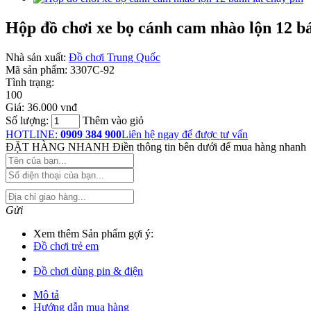
Hộp đồ chơi xe bọ cánh cam nhào lộn 12 bá
Nhà sản xuất:
Đồ chơi Trung Quốc
Mã sản phẩm:
3307C-92
Tình trạng:
100
Giá:
36.000 vnđ
Số lượng:
Thêm vào giỏ
HOTLINE:
0909 384 900
Liên hệ ngay để được tư vấn
ĐẶT HÀNG NHANH
Điền thông tin bên dưới để mua hàng nhanh
Gửi
Xem thêm Sản phẩm gợi ý:
Đồ chơi trẻ em
Đồ chơi dùng pin & điện
Mô tả
Hướng dẫn mua hàng