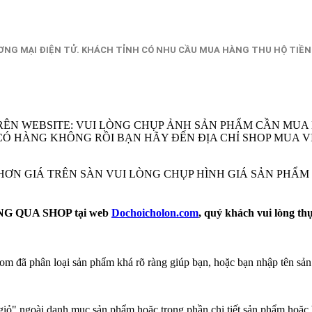
NG MẠI ĐIỆN TỬ. KHÁCH TỈNH CÓ NHU CẦU MUA HÀNG THU HỘ TIỀN
RÊN WEBSITE: VUI LÒNG CHỤP ẢNH SẢN PHẨM CẦN MUA
EM CÓ HÀNG KHÔNG RỒI BẠN HÃY ĐẾN ĐỊA CHỈ SHOP MU
Ẻ HƠN GIÁ TRÊN SÀN VUI LÒNG CHỤP HÌNH GIÁ SẢN PHẨ
 QUA SHOP tại web
Dochoicholon.com
, quý khách vui lòng th
m đã phân loại sản phẩm khá rõ ràng giúp bạn, hoặc bạn nhập tên sản
ỏ" ngoài danh mục sản phẩm hoặc trong phần chi tiết sản phẩm hoặc 