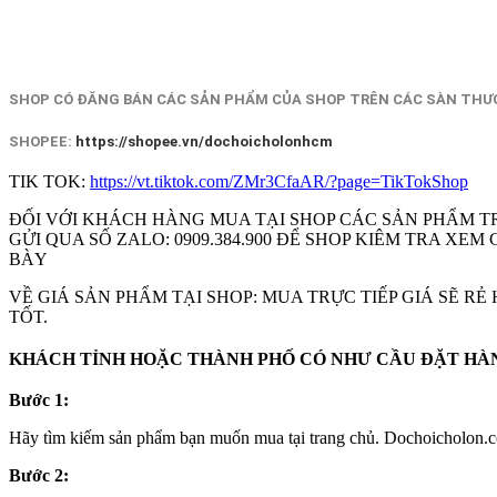
SHOP CÓ ĐĂNG BÁN CÁC SẢN PHẨM CỦA SHOP TRÊN CÁC SÀN THƯƠ
SHOPEE:
https://shopee.vn/dochoicholonhcm
TIK TOK:
https://vt.tiktok.com/ZMr3CfaAR/?page=TikTokShop
ĐỐI VỚI KHÁCH HÀNG MUA TẠI SHOP CÁC SẢN PHẨM T
GỬI QUA SỐ ZALO: 0909.384.900 ĐỂ SHOP KIÊM TRA X
BÀY
VỀ GIÁ SẢN PHẨM TẠI SHOP: MUA TRỰC TIẾP GIÁ SẼ R
TỐT.
KHÁCH TỈNH HOẶC THÀNH PHỐ CÓ NHƯ CẦU ĐẶT HÀNG
Bước 1:
Hãy tìm kiếm sản phẩm bạn muốn mua tại trang chủ. Dochoicholon.co
Bước 2: