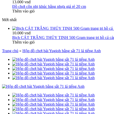
13.000 vnđ
Đồ chơi côn nhị khúc bằng nhựa giá rẻ 20 cm
Thêm vào giỏ
Mới nhất
10.000 vnđ
Bịch CÁT TRẮNG THỦY TINH 500 Gram trang tri hồ cá cả
Thêm vào giỏ
Trang chủ
»
Hộp đồ chơi bài Yugioh bằng sắt 71 lá tiếng Anh