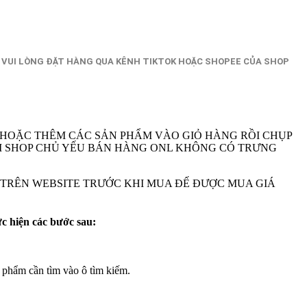
 VUI LÒNG ĐẶT HÀNG QUA KÊNH TIKTOK HOẶC SHOPEE CỦA SHOP
 HOẶC THÊM CÁC SẢN PHẨM VÀO GIỎ HÀNG RỒI CHỤP
A VI SHOP CHỦ YẾU BÁN HÀNG ONL KHÔNG CÓ TRƯNG
M TRÊN WEBSITE TRƯỚC KHI MUA ĐẾ ĐƯỢC MUA GIÁ
ực hiện các bước sau:
 phẩm cần tìm vào ô tìm kiếm.