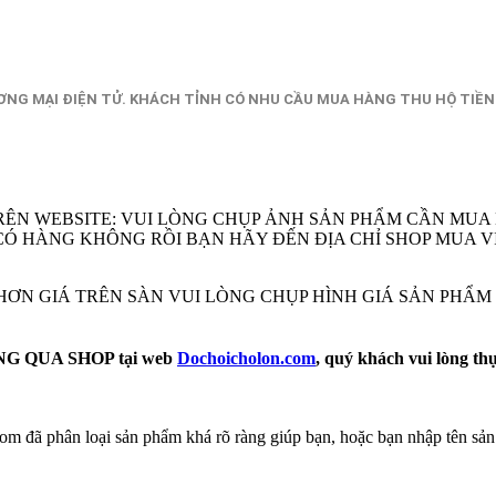
NG MẠI ĐIỆN TỬ. KHÁCH TỈNH CÓ NHU CẦU MUA HÀNG THU HỘ TIỀN
RÊN WEBSITE: VUI LÒNG CHỤP ẢNH SẢN PHẨM CẦN MUA
EM CÓ HÀNG KHÔNG RỒI BẠN HÃY ĐẾN ĐỊA CHỈ SHOP MU
Ẻ HƠN GIÁ TRÊN SÀN VUI LÒNG CHỤP HÌNH GIÁ SẢN PHẨ
 QUA SHOP tại web
Dochoicholon.com
, quý khách vui lòng th
m đã phân loại sản phẩm khá rõ ràng giúp bạn, hoặc bạn nhập tên sản