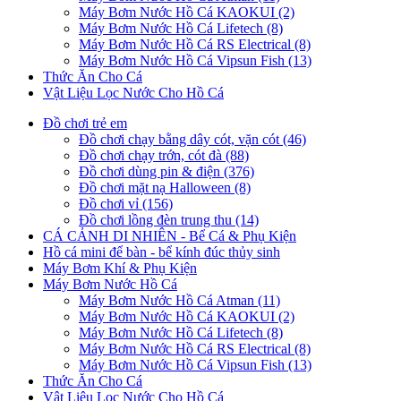
Máy Bơm Nước Hồ Cá KAOKUI (2)
Máy Bơm Nước Hồ Cá Lifetech (8)
Máy Bơm Nước Hồ Cá RS Electrical (8)
Máy Bơm Nước Hồ Cá Vipsun Fish (13)
Thức Ăn Cho Cá
Vật Liệu Lọc Nước Cho Hồ Cá
Đồ chơi trẻ em
Đồ chơi chạy bằng dây cót, vặn cót (46)
Đồ chơi chạy trớn, cót đà (88)
Đồ chơi dùng pin & điện (376)
Đồ chơi mặt nạ Halloween (8)
Đồ chơi vỉ (156)
Đồ chơi lồng đèn trung thu (14)
CÁ CẢNH DI NHIÊN - Bể Cá & Phụ Kiện
Hồ cá mini để bàn - bể kính đúc thủy sinh
Máy Bơm Khí & Phụ Kiện
Máy Bơm Nước Hồ Cá
Máy Bơm Nước Hồ Cá Atman (11)
Máy Bơm Nước Hồ Cá KAOKUI (2)
Máy Bơm Nước Hồ Cá Lifetech (8)
Máy Bơm Nước Hồ Cá RS Electrical (8)
Máy Bơm Nước Hồ Cá Vipsun Fish (13)
Thức Ăn Cho Cá
Vật Liệu Lọc Nước Cho Hồ Cá