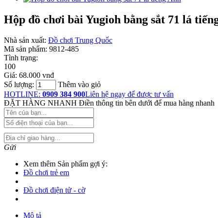
Hộp đồ chơi bài Yugioh bằng sắt 71 lá tiến
Nhà sản xuất:
Đồ chơi Trung Quốc
Mã sản phẩm:
9812-485
Tình trạng:
100
Giá:
68.000 vnđ
Số lượng:
Thêm vào giỏ
HOTLINE:
0909 384 900
Liên hệ ngay để được tư vấn
ĐẶT HÀNG NHANH
Điền thông tin bên dưới để mua hàng nhanh
Gửi
Xem thêm Sản phẩm gợi ý:
Đồ chơi trẻ em
Đồ chơi điện tử - cờ
Mô tả