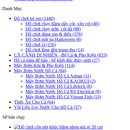
Danh Mục
Đồ chơi trẻ em (1440)
Đồ chơi chạy bằng dây cót, vặn cót (46)
Đồ chơi chạy trớn, cót đà (88)
Đồ chơi dùng pin & điện (376)
Đồ chơi mặt nạ Halloween (8)
Đồ chơi vỉ (156)
Đồ chơi lồng đèn trung thu (14)
CÁ CẢNH DI NHIÊN - Bể Cá & Phụ Kiện (833)
Hồ cá mini để bàn - bể kính đúc thủy sinh (27)
Máy Bơm Khí & Phụ Kiện (114)
Máy Bơm Nước Hồ Cá (84)
Máy Bơm Nước Hồ Cá Atman (11)
Máy Bơm Nước Hồ Cá KAOKUI (2)
Máy Bơm Nước Hồ Cá Lifetech (8)
Máy Bơm Nước Hồ Cá RS Electrical (8)
Máy Bơm Nước Hồ Cá Vipsun Fish (13)
Thức Ăn Cho Cá (64)
Vật Liệu Lọc Nước Cho Hồ Cá (57)
SP bán chạy