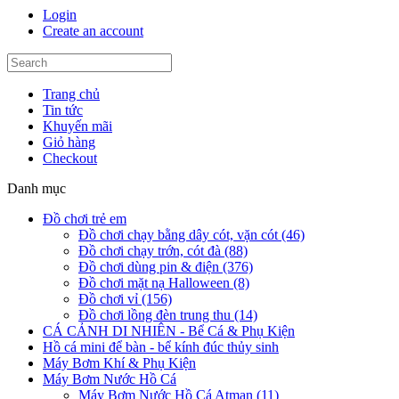
Login
Create an account
Trang chủ
Tin tức
Khuyến mãi
Giỏ hàng
Checkout
Danh mục
Đồ chơi trẻ em
Đồ chơi chạy bằng dây cót, vặn cót (46)
Đồ chơi chạy trớn, cót đà (88)
Đồ chơi dùng pin & điện (376)
Đồ chơi mặt nạ Halloween (8)
Đồ chơi vỉ (156)
Đồ chơi lồng đèn trung thu (14)
CÁ CẢNH DI NHIÊN - Bể Cá & Phụ Kiện
Hồ cá mini để bàn - bể kính đúc thủy sinh
Máy Bơm Khí & Phụ Kiện
Máy Bơm Nước Hồ Cá
Máy Bơm Nước Hồ Cá Atman (11)