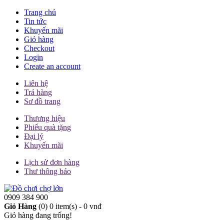
Trang chủ
Tin tức
Khuyến mãi
Giỏ hàng
Checkout
Login
Create an account
Liên hệ
Trả hàng
Sơ đồ trang
Thương hiệu
Phiếu quà tặng
Đại lý
Khuyến mãi
Lịch sử đơn hàng
Thư thông báo
0909 384 900
Giỏ Hàng
(0)
0 item(s) - 0 vnđ
Giỏ hàng đang trống!