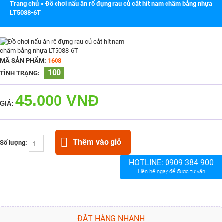
Trang chủ
»
Đồ chơi nấu ăn rổ đựng rau củ cắt hít nam châm bằng nhựa
LT5088-6T
MÃ SẢN PHẨM:
1608
100
TÌNH TRẠNG:
45.000 VNĐ
GIÁ:
Thêm vào giỏ
Số lượng:
HOTLINE:
0909 384 900
Liên hệ ngay để được tư vấn
ĐẶT HÀNG NHANH