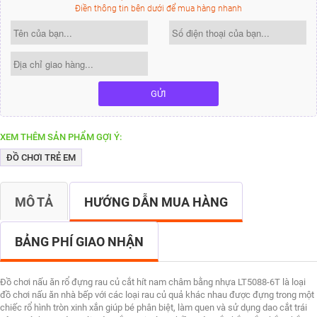
Điền thông tin bên dưới để mua hàng nhanh
GỬI
XEM THÊM SẢN PHẨM GỢI Ý:
ĐỒ CHƠI TRẺ EM
MÔ TẢ
HƯỚNG DẪN MUA HÀNG
BẢNG PHÍ GIAO NHẬN
Đồ chơi nấu ăn rổ đựng rau củ cắt hít nam châm bằng nhựa LT5088-6T là loại
đồ chơi nấu ăn nhà bếp với các loại rau củ quả khác nhau được đựng trong một
chiếc rổ hình tròn xinh xắn giúp bé phân biệt, làm quen và sử dụng dao cắt trái