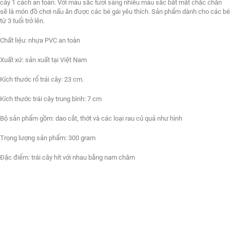
cây 1 cách an toàn. Với màu sắc tươi sáng nhiều màu sắc bắt mắt chắc chắn
sẽ là món đồ chơi nấu ăn được các bé gái yêu thích. Sản phẩm dành cho các bé
từ 3 tuổi trở lên.
Chất liệu: nhựa PVC an toàn
Xuất xứ: sản xuất tại Việt Nam
Kích thước rổ trái cây: 23 cm.
Kích thước trái cây trung bình: 7 cm
Bộ sản phẩm gồm: dao cắt, thớt và các loại rau củ quả như hình
Trọng lượng sản phẩm: 300 gram
Đặc điểm: trái cây hít với nhau bằng nam châm