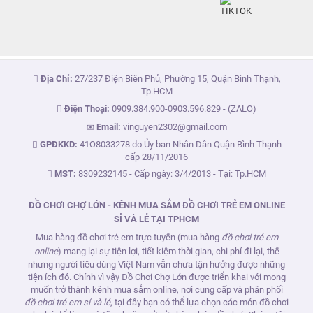
Địa Chỉ:
27/237 Điện Biên Phủ, Phường 15, Quận Bình Thạnh,
Tp.HCM
Điện Thoại:
0909.384.900
-
0903.596.829
- (ZALO)
Email:
vinguyen2302@gmail.com
GPĐKKD:
41O8033278 do Ủy ban Nhân Dân Quận Bình Thạnh
cấp 28/11/2016
MST:
8309232145 - Cấp ngày: 3/4/2013 - Tại: Tp.HCM
ĐỒ CHƠI CHỢ LỚN - KÊNH MUA SẮM ĐỒ CHƠI TRẺ EM ONLINE
SỈ VÀ LẺ TẠI TPHCM
Mua hàng đồ chơi trẻ em trực tuyến (mua hàng
đồ chơi trẻ em
online
) mang lại sự tiện lợi, tiết kiệm thời gian, chi phí đi lại, thế
nhưng người tiêu dùng Việt Nam vẫn chưa tận hưởng được những
tiện ích đó. Chính vì vậy Đồ Chơi Chợ Lớn được triển khai với mong
muốn trở thành kênh mua sắm online, nơi cung cấp và phân phối
đồ chơi trẻ em sỉ và lẻ
, tại đây bạn có thể lựa chọn các món đồ chơi