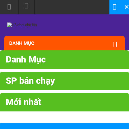
(0
DANH MỤC
Danh Mục
SP bán chạy
Mới nhất