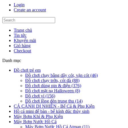
Login
Create an account
Trang chủ
Tin tức
Khuyến mãi
Giỏ hàng
Checkout
Danh mục
Đồ chơi trẻ em
Đồ chơi chạy bằng dây cót, vặn cót (46)
Đồ chơi chạy trớn, cót đà (88)
Đồ chơi dùng pin & điện (376)
Đồ chơi mặt nạ Halloween (8)
Đồ chơi vỉ (156)
Đồ chơi lồng đèn trung thu (14)
CÁ CẢNH DI NHIÊN - Bể Cá & Phụ Kiện
Hồ cá mini để bàn - bể kính đúc thủy sinh
Máy Bơm Khí & Phụ Kiện
Máy Bơm Nước Hồ Cá
Máy Bơm Nước Hồ Cá Atman (11)