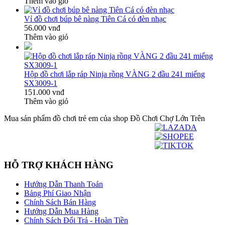
Thêm vào giỏ
Vỉ đồ chơi búp bê nàng Tiên Cá có đèn nhạc
56.000 vnđ
Thêm vào giỏ
Hộp đồ chơi lắp ráp Ninja rồng VÀNG 2 đầu 241 miếng
SX3009-1
151.000 vnđ
Thêm vào giỏ
Mua sản phẩm đồ chơi trẻ em của shop Đồ Chơi Chợ Lớn Trên
HỖ TRỢ KHÁCH HÀNG
Hướng Dẫn Thanh Toán
Bảng Phí Giao Nhận
Chính Sách Bán Hàng
Hướng Dẫn Mua Hàng
Chính Sách Đổi Trả - Hoàn Tiền