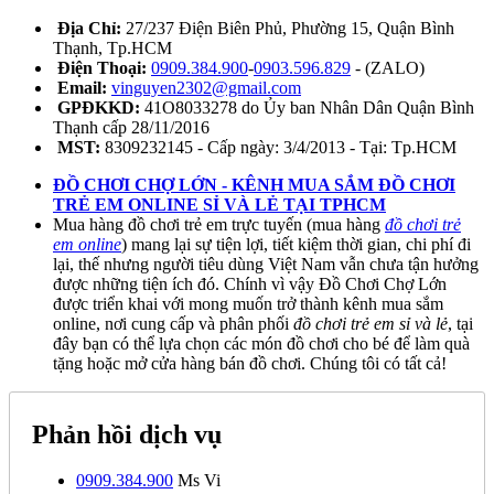
Địa Chỉ:
27/237 Điện Biên Phủ, Phường 15, Quận Bình
Thạnh, Tp.HCM
Điện Thoại:
0909.384.900
-
0903.596.829
- (ZALO)
Email:
vinguyen2302@gmail.com
GPĐKKD:
41O8033278 do Ủy ban Nhân Dân Quận Bình
Thạnh cấp 28/11/2016
MST:
8309232145 - Cấp ngày: 3/4/2013 - Tại: Tp.HCM
ĐỒ CHƠI CHỢ LỚN - KÊNH MUA SẮM ĐỒ CHƠI
TRẺ EM ONLINE SỈ VÀ LẺ TẠI TPHCM
Mua hàng đồ chơi trẻ em trực tuyến (mua hàng
đồ chơi trẻ
em online
) mang lại sự tiện lợi, tiết kiệm thời gian, chi phí đi
lại, thế nhưng người tiêu dùng Việt Nam vẫn chưa tận hưởng
được những tiện ích đó. Chính vì vậy Đồ Chơi Chợ Lớn
được triển khai với mong muốn trở thành kênh mua sắm
online, nơi cung cấp và phân phối
đồ chơi trẻ em sỉ và lẻ
, tại
đây bạn có thể lựa chọn các món đồ chơi cho bé để làm quà
tặng hoặc mở cửa hàng bán đồ chơi. Chúng tôi có tất cả!
Phản hồi dịch vụ
0909.384.900
Ms Vi