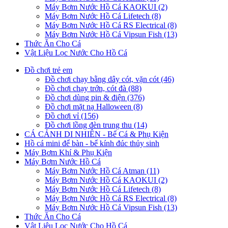
Máy Bơm Nước Hồ Cá KAOKUI (2)
Máy Bơm Nước Hồ Cá Lifetech (8)
Máy Bơm Nước Hồ Cá RS Electrical (8)
Máy Bơm Nước Hồ Cá Vipsun Fish (13)
Thức Ăn Cho Cá
Vật Liệu Lọc Nước Cho Hồ Cá
Đồ chơi trẻ em
Đồ chơi chạy bằng dây cót, vặn cót (46)
Đồ chơi chạy trớn, cót đà (88)
Đồ chơi dùng pin & điện (376)
Đồ chơi mặt nạ Halloween (8)
Đồ chơi vỉ (156)
Đồ chơi lồng đèn trung thu (14)
CÁ CẢNH DI NHIÊN - Bể Cá & Phụ Kiện
Hồ cá mini để bàn - bể kính đúc thủy sinh
Máy Bơm Khí & Phụ Kiện
Máy Bơm Nước Hồ Cá
Máy Bơm Nước Hồ Cá Atman (11)
Máy Bơm Nước Hồ Cá KAOKUI (2)
Máy Bơm Nước Hồ Cá Lifetech (8)
Máy Bơm Nước Hồ Cá RS Electrical (8)
Máy Bơm Nước Hồ Cá Vipsun Fish (13)
Thức Ăn Cho Cá
Vật Liệu Lọc Nước Cho Hồ Cá