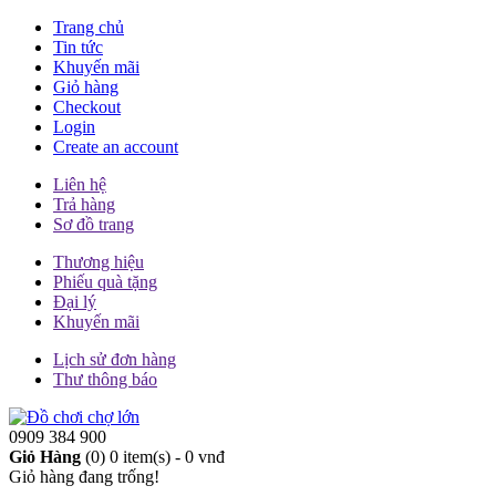
Trang chủ
Tin tức
Khuyến mãi
Giỏ hàng
Checkout
Login
Create an account
Liên hệ
Trả hàng
Sơ đồ trang
Thương hiệu
Phiếu quà tặng
Đại lý
Khuyến mãi
Lịch sử đơn hàng
Thư thông báo
0909 384 900
Giỏ Hàng
(0)
0 item(s) - 0 vnđ
Giỏ hàng đang trống!