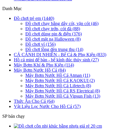
Danh Mục
Đồ chơi trẻ em (1440)
Đồ chơi chạy bằng dây cót, vặn cót (46)
Đồ chơi chạy trớn, cót đà (88)
Đồ chơi dùng pin & điện (376)
Đồ chơi mặt nạ Halloween (8)
Đồ chơi vỉ (156)
Đồ chơi lồng đèn trung thu (14)
CÁ CẢNH DI NHIÊN - Bể Cá & Phụ Kiện (833)
Hồ cá mini để bàn - bể kính đúc thủy sinh (27)
Máy Bơm Khí & Phụ Kiện (114)
Máy Bơm Nước Hồ Cá (84)
Máy Bơm Nước Hồ Cá Atman (11)
Máy Bơm Nước Hồ Cá KAOKUI (2)
Máy Bơm Nước Hồ Cá Lifetech (8)
Máy Bơm Nước Hồ Cá RS Electrical (8)
Máy Bơm Nước Hồ Cá Vipsun Fish (13)
Thức Ăn Cho Cá (64)
Vật Liệu Lọc Nước Cho Hồ Cá (57)
SP bán chạy