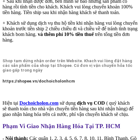
+ Sau khi nhận được đơn, bên mình sẽ báo những sản phẩm có
hàng rồi tính tiền cho khách. Khách vui lòng chuyển khoản 100%
tiền hàng. Tiền ship sau khi nhận hàng khách sẽ thanh toán.
+ Khách sử dụng dịch vụ thu hộ tiền khi nhận hàng vui lòng chuyển
khoản trước tiền ship 2 chiều chiều đi và chiều về để tránh tình trạng
khách bom hàng.
và thêm phí 10% tiền thuế
trên tổng tiền đơn
hàng.
Shop tạm dừng nhận order trên Website. Khach vui lòng đặt hàng
các sản phẩm của shop tại Shopee. Có đơn vị vận chuyển hỏa tốc
giao gấp trong ngày
https://shopee.vn/dochoicholonhcm
Hiện tại
Dochoicholon.com
sử dụng
dịch vụ COD
( quý khách
sẽ thanh toán cho nhà vận chuyển tiền hàng sau khi nhận hàng) để
giao nhận hàng hóa trên cả nước, phí vận chuyển khách sẽ chịu.
Phạm Vi Giao Nhận Hàng Hóa Tại TP. HCM
- Nội thành:
Các quận 1, 2, 3, 4, 5, 6, 7, 8, 10, 11, Bình Thạnh, Gò