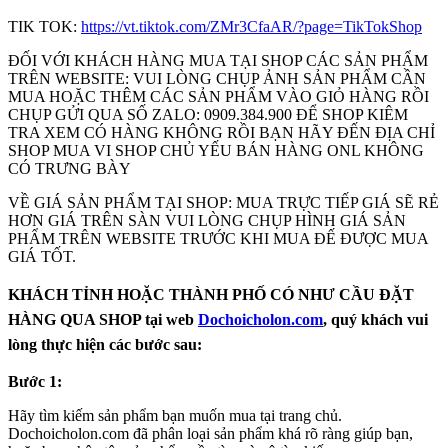
TIK TOK:
https://vt.tiktok.com/ZMr3CfaAR/?page=TikTokShop
ĐỐI VỚI KHÁCH HÀNG MUA TẠI SHOP CÁC SẢN PHẨM
TRÊN WEBSITE: VUI LÒNG CHỤP ẢNH SẢN PHẨM CẦN
MUA HOẶC THÊM CÁC SẢN PHẨM VÀO GIỎ HÀNG RỒI
CHỤP GỬI QUA SỐ ZALO: 0909.384.900 ĐỂ SHOP KIÊM
TRA XEM CÓ HÀNG KHÔNG RỒI BẠN HÃY ĐẾN ĐỊA CHỈ
SHOP MUA VI SHOP CHỦ YẾU BÁN HÀNG ONL KHÔNG
CÓ TRƯNG BÀY
VỀ GIÁ SẢN PHẨM TẠI SHOP: MUA TRỰC TIẾP GIÁ SẼ RẺ
HƠN GIÁ TRÊN SÀN VUI LÒNG CHỤP HÌNH GIÁ SẢN
PHẨM TRÊN WEBSITE TRƯỚC KHI MUA ĐẾ ĐƯỢC MUA
GIÁ TỐT.
KHÁCH TỈNH HOẶC THÀNH PHỐ CÓ NHƯ CẦU ĐẶT
HÀNG QUA SHOP tại web
Dochoicholon.com
, quý khách vui
lòng thực hiện các bước sau:
Bước 1:
Hãy tìm kiếm sản phẩm bạn muốn mua tại trang chủ.
Dochoicholon.com đã phân loại sản phẩm khá rõ ràng giúp bạn,