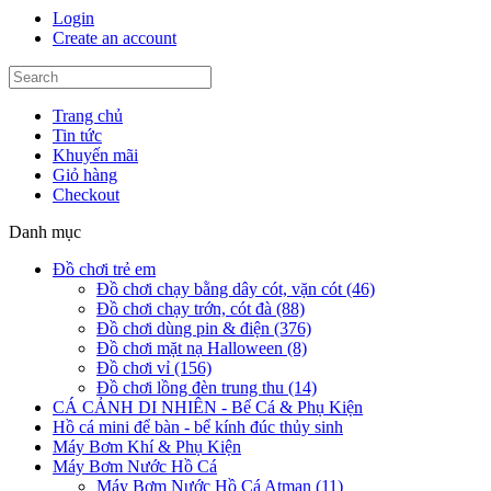
Login
Create an account
Trang chủ
Tin tức
Khuyến mãi
Giỏ hàng
Checkout
Danh mục
Đồ chơi trẻ em
Đồ chơi chạy bằng dây cót, vặn cót (46)
Đồ chơi chạy trớn, cót đà (88)
Đồ chơi dùng pin & điện (376)
Đồ chơi mặt nạ Halloween (8)
Đồ chơi vỉ (156)
Đồ chơi lồng đèn trung thu (14)
CÁ CẢNH DI NHIÊN - Bể Cá & Phụ Kiện
Hồ cá mini để bàn - bể kính đúc thủy sinh
Máy Bơm Khí & Phụ Kiện
Máy Bơm Nước Hồ Cá
Máy Bơm Nước Hồ Cá Atman (11)