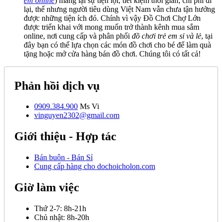
em online
) mang lại sự tiện lợi, tiết kiệm thời gian, chi phí đi
lại, thế nhưng người tiêu dùng Việt Nam vẫn chưa tận hưởng
được những tiện ích đó. Chính vì vậy Đồ Chơi Chợ Lớn
được triển khai với mong muốn trở thành kênh mua sắm
online, nơi cung cấp và phân phối
đồ chơi trẻ em sỉ và lẻ
, tại
đây bạn có thể lựa chọn các món đồ chơi cho bé để làm quà
tặng hoặc mở cửa hàng bán đồ chơi. Chúng tôi có tất cả!
Phản hồi dịch vụ
0909.384.900
Ms Vi
vinguyen2302@gmail.com
Giới thiệu - Hợp tác
Bán buôn - Bán Sỉ
Cung cấp hàng cho dochoicholon.com
Giờ làm việc
Thứ 2-7:
8h-21h
Chủ nhật:
8h-20h