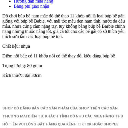
Hướng dẫn mua hàng
Bảng phí giao nhận
Đồ chơi búp bê nam mặc đồ thể thao 11 khớp nối là loại búp bê gần
giống với búp bê Babie, với mái tóc màu đen nam tính, nước da đều
màu, nhựa cứng cầm nặng tay, tuy không bằng búp bê Barbie chính
hãng nhưng thuộc hàng tốt, giá cả tốt cho các bé gái có sở thích yêu
thích sưu tầm các loại búp bê trai.
Chất liệu: nhựa
Điểm nổi bật: có 11 khớp nối có thể thay đổi kiểu dáng búp bê
Trọng lượng: 80 gram
Kích thước: dài 30cm
SHOP CÓ ĐĂNG BÁN CÁC SẢN PHẨM CỦA SHOP TRÊN CÁC SÀN
THƯƠNG MẠI ĐIỆN TỬ. KHÁCH TỈNH CÓ NHU CẦU MUA HÀNG THU
HỘ TIỀN VUI LÒNG ĐẶT HÀNG QUA KÊNH TIKTOK HOẶC SHOPEE