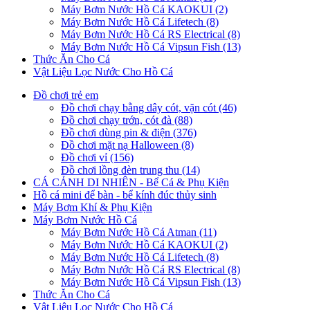
Máy Bơm Nước Hồ Cá KAOKUI (2)
Máy Bơm Nước Hồ Cá Lifetech (8)
Máy Bơm Nước Hồ Cá RS Electrical (8)
Máy Bơm Nước Hồ Cá Vipsun Fish (13)
Thức Ăn Cho Cá
Vật Liệu Lọc Nước Cho Hồ Cá
Đồ chơi trẻ em
Đồ chơi chạy bằng dây cót, vặn cót (46)
Đồ chơi chạy trớn, cót đà (88)
Đồ chơi dùng pin & điện (376)
Đồ chơi mặt nạ Halloween (8)
Đồ chơi vỉ (156)
Đồ chơi lồng đèn trung thu (14)
CÁ CẢNH DI NHIÊN - Bể Cá & Phụ Kiện
Hồ cá mini để bàn - bể kính đúc thủy sinh
Máy Bơm Khí & Phụ Kiện
Máy Bơm Nước Hồ Cá
Máy Bơm Nước Hồ Cá Atman (11)
Máy Bơm Nước Hồ Cá KAOKUI (2)
Máy Bơm Nước Hồ Cá Lifetech (8)
Máy Bơm Nước Hồ Cá RS Electrical (8)
Máy Bơm Nước Hồ Cá Vipsun Fish (13)
Thức Ăn Cho Cá
Vật Liệu Lọc Nước Cho Hồ Cá