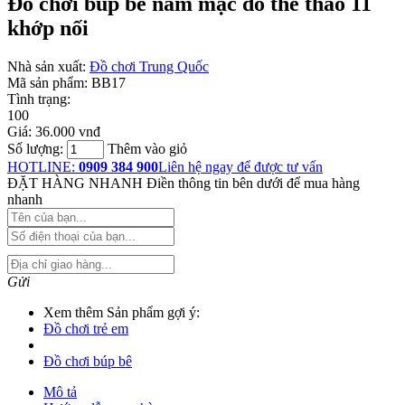
Đồ chơi búp bê nam mặc đồ thể thao 11
khớp nối
Nhà sản xuất:
Đồ chơi Trung Quốc
Mã sản phẩm:
BB17
Tình trạng:
100
Giá:
36.000 vnđ
Số lượng:
Thêm vào giỏ
HOTLINE:
0909 384 900
Liên hệ ngay để được tư vấn
ĐẶT HÀNG NHANH
Điền thông tin bên dưới để mua hàng
nhanh
Gửi
Xem thêm Sản phẩm gợi ý:
Đồ chơi trẻ em
Đồ chơi búp bê
Mô tả