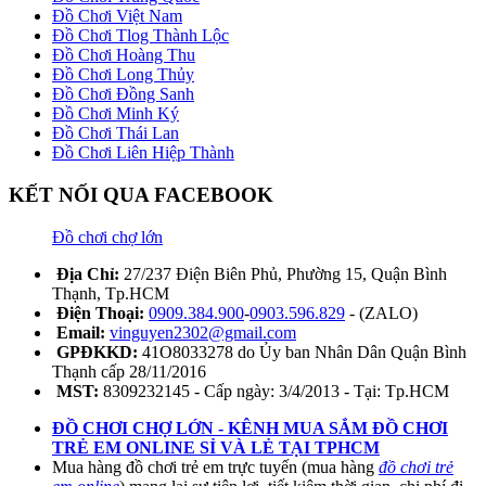
Đồ Chơi Việt Nam
Đồ Chơi Tlog Thành Lộc
Đồ Chơi Hoàng Thu
Đồ Chơi Long Thủy
Đồ Chơi Đồng Sanh
Đồ Chơi Minh Ký
Đồ Chơi Thái Lan
Đồ Chơi Liên Hiệp Thành
KẾT NỐI QUA FACEBOOK
Đồ chơi chợ lớn
Địa Chỉ:
27/237 Điện Biên Phủ, Phường 15, Quận Bình
Thạnh, Tp.HCM
Điện Thoại:
0909.384.900
-
0903.596.829
- (ZALO)
Email:
vinguyen2302@gmail.com
GPĐKKD:
41O8033278 do Ủy ban Nhân Dân Quận Bình
Thạnh cấp 28/11/2016
MST:
8309232145 - Cấp ngày: 3/4/2013 - Tại: Tp.HCM
ĐỒ CHƠI CHỢ LỚN - KÊNH MUA SẮM ĐỒ CHƠI
TRẺ EM ONLINE SỈ VÀ LẺ TẠI TPHCM
Mua hàng đồ chơi trẻ em trực tuyến (mua hàng
đồ chơi trẻ