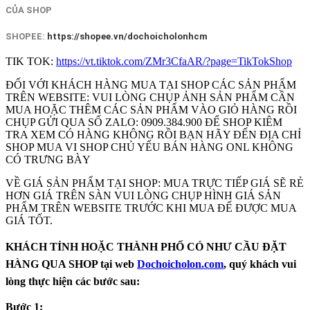
CỦA SHOP
SHOPEE:
https://shopee.vn/dochoicholonhcm
TIK TOK:
https://vt.tiktok.com/ZMr3CfaAR/?page=TikTokShop
ĐỐI VỚI KHÁCH HÀNG MUA TẠI SHOP CÁC SẢN PHẨM
TRÊN WEBSITE: VUI LÒNG CHỤP ẢNH SẢN PHẨM CẦN
MUA HOẶC THÊM CÁC SẢN PHẨM VÀO GIỎ HÀNG RỒI
CHỤP GỬI QUA SỐ ZALO: 0909.384.900 ĐỂ SHOP KIÊM
TRA XEM CÓ HÀNG KHÔNG RỒI BẠN HÃY ĐẾN ĐỊA CHỈ
SHOP MUA VI SHOP CHỦ YẾU BÁN HÀNG ONL KHÔNG
CÓ TRƯNG BÀY
VỀ GIÁ SẢN PHẨM TẠI SHOP: MUA TRỰC TIẾP GIÁ SẼ RẺ
HƠN GIÁ TRÊN SÀN VUI LÒNG CHỤP HÌNH GIÁ SẢN
PHẨM TRÊN WEBSITE TRƯỚC KHI MUA ĐẾ ĐƯỢC MUA
GIÁ TỐT.
KHÁCH TỈNH HOẶC THÀNH PHỐ CÓ NHƯ CẦU ĐẶT
HÀNG QUA SHOP tại web
Dochoicholon.com
, quý khách vui
lòng thực hiện các bước sau:
Bước 1: