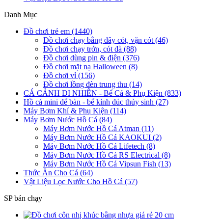
Danh Mục
Đồ chơi trẻ em (1440)
Đồ chơi chạy bằng dây cót, vặn cót (46)
Đồ chơi chạy trớn, cót đà (88)
Đồ chơi dùng pin & điện (376)
Đồ chơi mặt nạ Halloween (8)
Đồ chơi vỉ (156)
Đồ chơi lồng đèn trung thu (14)
CÁ CẢNH DI NHIÊN - Bể Cá & Phụ Kiện (833)
Hồ cá mini để bàn - bể kính đúc thủy sinh (27)
Máy Bơm Khí & Phụ Kiện (114)
Máy Bơm Nước Hồ Cá (84)
Máy Bơm Nước Hồ Cá Atman (11)
Máy Bơm Nước Hồ Cá KAOKUI (2)
Máy Bơm Nước Hồ Cá Lifetech (8)
Máy Bơm Nước Hồ Cá RS Electrical (8)
Máy Bơm Nước Hồ Cá Vipsun Fish (13)
Thức Ăn Cho Cá (64)
Vật Liệu Lọc Nước Cho Hồ Cá (57)
SP bán chạy