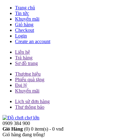
Trang chủ
Tin tức
Khuyến mãi
Giỏ hàng
Checkout
Login
Create an account
Liên hệ
Trả hàng
Sơ đồ trang
Thương hiệu
Phiếu quà tặng
Đại lý
Khuyến mãi
Lịch sử đơn hàng
Thư thông báo
0909 384 900
Giỏ Hàng
(0)
0 item(s) - 0 vnđ
Giỏ hàng đang trống!