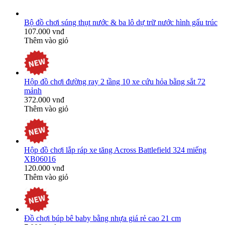
Bộ đồ chơi súng thụt nước & ba lô dự trữ nước hình gấu trúc
107.000 vnđ
Thêm vào giỏ
Hộp đồ chơi đường ray 2 tầng 10 xe cứu hỏa bằng sắt 72
mảnh
372.000 vnđ
Thêm vào giỏ
Hộp đồ chơi lắp ráp xe tăng Across Battlefield 324 miếng
XB06016
120.000 vnđ
Thêm vào giỏ
Đồ chơi búp bê baby bằng nhựa giá rẻ cao 21 cm