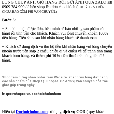
LÒNG CHỤP ẢNH GIỎ HÀNG RỒI GỬI ẢNH QUA ZALO sđt
0909.384.900 để bên shop lên đơn cho khách (
LƯU Ý: GIÁ TRÊN
CHƯA BAO GỒM PHÍ VẬN CHUYỂN.)
Bước 5:
+ Sau khi nhận được đơn, bên mình sẽ báo những sản phẩm có
hàng rồi tính tiền cho khách. Khách vui lòng chuyển khoản 100%
tiền hàng. Tiền ship sau khi nhận hàng khách sẽ thanh toán.
+ Khách sử dụng dịch vụ thu hộ tiền khi nhận hàng vui lòng chuyển
khoản trước tiền ship 2 chiều chiều đi và chiều về để tránh tình trạng
khách bom hàng.
và thêm phí 10% tiền thuế
trên tổng tiền đơn
hàng.
Shop tạm dừng nhận order trên Website. Khach vui lòng đặt hàng
các sản phẩm của shop tại Shopee. Có đơn vị vận chuyển hỏa tốc
giao gấp trong ngày
https://shopee.vn/dochoicholonhcm
Hiện tại
Dochoicholon.com
sử dụng
dịch vụ COD
( quý khách