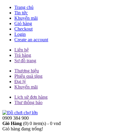
Trang chủ
Tin tức
Khuyến mãi
Giỏ hàng
Checkout
Login
Create an account
Liên hệ
Trả hàng
Sơ đồ trang
Thương hiệu
Phiếu quà tặng
Đại lý
Khuyến mãi
Lịch sử đơn hàng
Thư thông báo
0909 384 900
Giỏ Hàng
(0)
0 item(s) - 0 vnđ
Giỏ hàng đang trống!