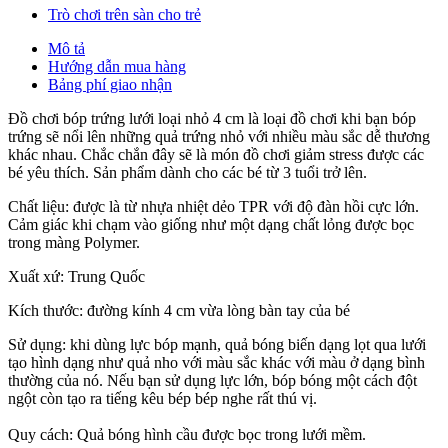
Trò chơi trên sàn cho trẻ
Mô tả
Hướng dẫn mua hàng
Bảng phí giao nhận
Đồ chơi bóp trứng lưới loại nhỏ 4 cm là loại đồ chơi khi bạn bóp
trứng sẽ nổi lên những quả trứng nhỏ với nhiều màu sắc dễ thương
khác nhau. Chắc chắn đây sẽ là món đồ chơi giảm stress được các
bé yêu thích. Sản phẩm dành cho các bé từ 3 tuổi trở lên.
Chất liệu: được là từ nhựa nhiệt dẻo TPR với độ đàn hồi cực lớn.
Cảm giác khi chạm vào giống như một dạng chất lỏng được bọc
trong màng Polymer.
Xuất xứ: Trung Quốc
Kích thước: đường kính 4 cm vừa lòng bàn tay của bé
Sử dụng: khi dùng lực bóp mạnh, quả bóng biến dạng lọt qua lưới
tạo hình dạng như quả nho với màu sắc khác với màu ở dạng bình
thường của nó. Nếu bạn sử dụng lực lớn, bóp bóng một cách đột
ngột còn tạo ra tiếng kêu bép bép nghe rất thú vị.
Quy cách: Quả bóng hình cầu được bọc trong lưới mềm.