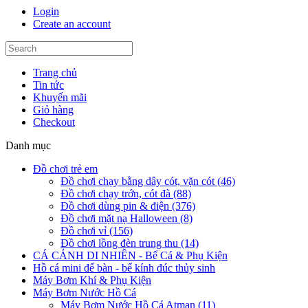
Login
Create an account
Trang chủ
Tin tức
Khuyến mãi
Giỏ hàng
Checkout
Danh mục
Đồ chơi trẻ em
Đồ chơi chạy bằng dây cót, vặn cót (46)
Đồ chơi chạy trớn, cót đà (88)
Đồ chơi dùng pin & điện (376)
Đồ chơi mặt nạ Halloween (8)
Đồ chơi vỉ (156)
Đồ chơi lồng đèn trung thu (14)
CÁ CẢNH DI NHIÊN - Bể Cá & Phụ Kiện
Hồ cá mini để bàn - bể kính đúc thủy sinh
Máy Bơm Khí & Phụ Kiện
Máy Bơm Nước Hồ Cá
Máy Bơm Nước Hồ Cá Atman (11)