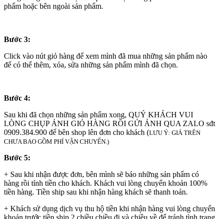
phẩm hoặc bên ngoài sản phẩm.
Bước 3:
Click vào nút giỏ hàng để xem mình đã mua những sản phẩm nào
để có thể thêm, xóa, sửa những sản phẩm mình đã chọn.
Bước 4:
Sau khi đã chọn những sản phẩm xong, QUÝ KHÁCH VUI
LÒNG CHỤP ẢNH GIỎ HÀNG RỒI GỬI ẢNH QUA ZALO sđt
0909.384.900 để bên shop lên đơn cho khách (
LƯU Ý: GIÁ TRÊN
CHƯA BAO GỒM PHÍ VẬN CHUYỂN.)
Bước 5:
+ Sau khi nhận được đơn, bên mình sẽ báo những sản phẩm có
hàng rồi tính tiền cho khách. Khách vui lòng chuyển khoản 100%
tiền hàng. Tiền ship sau khi nhận hàng khách sẽ thanh toán.
+ Khách sử dụng dịch vụ thu hộ tiền khi nhận hàng vui lòng chuyển
khoản trước tiền ship 2 chiều chiều đi và chiều về để tránh tình trạng