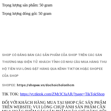
Trọng lượng sản phẩm: 50 gram
Trọng lượng đóng gói: 50 gram
SHOP CÓ ĐĂNG BÁN CÁC SẢN PHẨM CỦA SHOP TRÊN CÁC SÀN
THƯƠNG MẠI ĐIỆN TỬ. KHÁCH TỈNH CÓ NHU CẦU MUA HÀNG THU
HỘ TIỀN VUI LÒNG ĐẶT HÀNG QUA KÊNH TIKTOK HOẶC SHOPEE
CỦA SHOP
SHOPEE:
https://shopee.vn/dochoicholonhcm
TIK TOK:
https://vt.tiktok.com/ZMr3CfaAR/?page=TikTokShop
ĐỐI VỚI KHÁCH HÀNG MUA TẠI SHOP CÁC SẢN PHẨM
TRÊN WEBSITE: VUI LÒNG CHỤP ẢNH SẢN PHẨM CẦN