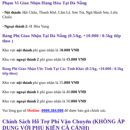
Phạm Vi Giao Nhận Hàng Hóa Tại Đà Nẵng
- Nội thành:
Hải Châu, Thanh Khê, Cẩm Lệ, Sơn Trà, Ngũ Hành Sơn, Liên
Chiểu
- Ngoại thành 2:
H. Hòa Vang
Bảng Phí Giao Nhận Tại Đà Nẵng (0.5/kg, +10.000 / 0.5kg tiếp
theo
)
Khu vực
nội thành
phí giao nhận là 3
0.000 VNĐ
Khu vực
ngoại thành 2
phí giao nhận là 4
5.000 VNĐ
Bảng Phí Giao Nhận Ước Tính Tại Các Tỉnh Khác (0.5/kg, +10.000 / 0.5kg
tiếp theo
)
Khu vực
nội thành
phí giao nhận là 35
.000 VNĐ
Khu vực
ngoại thành 1
phí giao nhận là 40
.000 VNĐ
Khu vực
ngoại thành 2
phí giao nhận là 50
.000 VNĐ
Vui lòng gọi số
Hotline:
0909.384.900
để được báo giá chính xác.
Chính Sách Hỗ Trợ Phí Vận Chuyển (KHÔNG ÁP
DỤNG VỚI PHỤ KIỆN CÁ CẢNH)