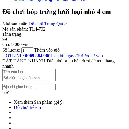
Đồ chơi bóp trứng lưới loại nhỏ 4 cm
Nhà sản xuất:
Đồ chơi Trung Quốc
Mã sản phẩm:
TL4-792
Tình trạng:
99
Giá:
9.000 vnđ
Số lượng:
Thêm vào giỏ
HOTLINE:
0909 384 900
Liên hệ ngay để được tư vấn
ĐẶT HÀNG NHANH
Điền thông tin bên dưới để mua hàng
nhanh
Gửi
Xem thêm Sản phẩm gợi ý:
Đồ chơi trẻ em