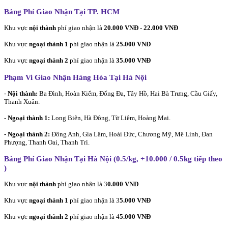
Bảng Phí Giao Nhận Tại TP. HCM
Khu vực
nội thành
phí giao nhận là
20.000 VNĐ - 22.000 VNĐ
Khu vực
ngoại thành 1
phí giao nhận là
25.000 VNĐ
Khu vực
ngoại thành 2
phí giao nhận là
35.000 VNĐ
Phạm Vi Giao Nhận Hàng Hóa Tại Hà Nội
- Nội thành:
Ba Đình, Hoàn Kiếm, Đống Đa, Tây Hồ, Hai Bà Trưng, Cầu Giấy,
Thanh Xuân.
-
Ngoại thành 1:
Long Biên, Hà Đông, Từ Liêm, Hoàng Mai.
- Ngoại thành 2:
Đông Anh, Gia Lâm, Hoài Đức, Chương Mỹ, Mê Linh, Đan
Phượng, Thanh Oai, Thanh Trì.
Bảng Phí Giao Nhận Tại Hà Nội (0.5/kg, +10.000 / 0.5kg tiếp theo
)
Khu vực
nội thành
phí giao nhận là 3
0.000 VNĐ
Khu vực
ngoại thành 1
phí giao nhận là 3
5.000 VNĐ
Khu vực
ngoại thành 2
phí giao nhận là 4
5.000 VNĐ