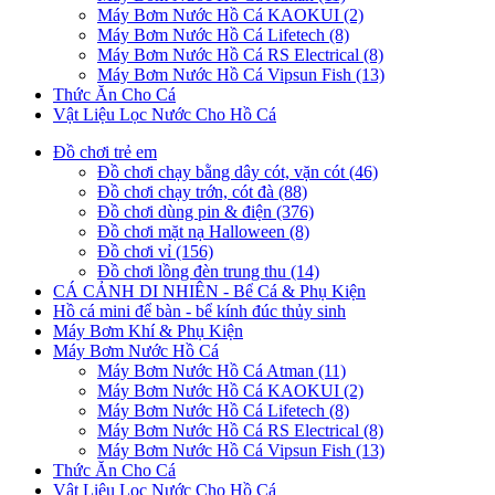
Máy Bơm Nước Hồ Cá KAOKUI (2)
Máy Bơm Nước Hồ Cá Lifetech (8)
Máy Bơm Nước Hồ Cá RS Electrical (8)
Máy Bơm Nước Hồ Cá Vipsun Fish (13)
Thức Ăn Cho Cá
Vật Liệu Lọc Nước Cho Hồ Cá
Đồ chơi trẻ em
Đồ chơi chạy bằng dây cót, vặn cót (46)
Đồ chơi chạy trớn, cót đà (88)
Đồ chơi dùng pin & điện (376)
Đồ chơi mặt nạ Halloween (8)
Đồ chơi vỉ (156)
Đồ chơi lồng đèn trung thu (14)
CÁ CẢNH DI NHIÊN - Bể Cá & Phụ Kiện
Hồ cá mini để bàn - bể kính đúc thủy sinh
Máy Bơm Khí & Phụ Kiện
Máy Bơm Nước Hồ Cá
Máy Bơm Nước Hồ Cá Atman (11)
Máy Bơm Nước Hồ Cá KAOKUI (2)
Máy Bơm Nước Hồ Cá Lifetech (8)
Máy Bơm Nước Hồ Cá RS Electrical (8)
Máy Bơm Nước Hồ Cá Vipsun Fish (13)
Thức Ăn Cho Cá
Vật Liệu Lọc Nước Cho Hồ Cá