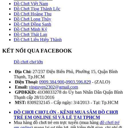
Đồ Chơi Việt Nam
Đồ Chơi Tlog Thành Lộc
Đồ Chơi Hoàng Thu
Đồ Chơi Long Thủy
Đồ Chơi Đồng Sanh
Đồ Chơi Minh Ký
Đồ Chơi Thái Lan
Đồ Chơi Liên Hiệp Thành
KẾT NỐI QUA FACEBOOK
Đồ chơi chợ lớn
Địa Chỉ:
27/237 Điện Biên Phủ, Phường 15, Quận Bình
Thạnh, Tp.HCM
Điện Thoại:
0909.384.900
-
0903.596.829
- (ZALO)
Email:
vinguyen2302@gmail.com
GPĐKKD:
41O8033278 do Ủy ban Nhân Dân Quận Bình
Thạnh cấp 28/11/2016
MST:
8309232145 - Cấp ngày: 3/4/2013 - Tại: Tp.HCM
ĐỒ CHƠI CHỢ LỚN - KÊNH MUA SẮM ĐỒ CHƠI
TRẺ EM ONLINE SỈ VÀ LẺ TẠI TPHCM
Mua hàng đồ chơi trẻ em trực tuyến (mua hàng
đồ chơi trẻ
em online
) mang lại sự tiện lợi, tiết kiệm thời gian, chi phí đi