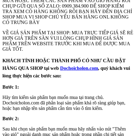
MUA HOẶC THÊM CÁC SẢN PHẨM VÀO GIỎ HÀNG RỒI
CHỤP GỬI QUA SỐ ZALO: 0909.384.900 ĐỂ SHOP KIÊM
TRA XEM CÓ HÀNG KHÔNG RỒI BẠN HÃY ĐẾN ĐỊA CHỈ
SHOP MUA VI SHOP CHỦ YẾU BÁN HÀNG ONL KHÔNG
CÓ TRƯNG BÀY
VỀ GIÁ SẢN PHẨM TẠI SHOP: MUA TRỰC TIẾP GIÁ SẼ RẺ
HƠN GIÁ TRÊN SÀN VUI LÒNG CHỤP HÌNH GIÁ SẢN
PHẨM TRÊN WEBSITE TRƯỚC KHI MUA ĐẾ ĐƯỢC MUA
GIÁ TỐT.
KHÁCH TỈNH HOẶC THÀNH PHỐ CÓ NHƯ CẦU ĐẶT
HÀNG QUA SHOP tại web
Dochoicholon.com
, quý khách vui
lòng thực hiện các bước sau:
Bước 1:
Hãy tìm kiếm sản phẩm bạn muốn mua tại trang chủ.
Dochoicholon.com đã phân loại sản phẩm khá rõ ràng giúp bạn,
hoặc bạn nhập tên sản phẩm cần tìm vào ô tìm kiếm.
Bước 2:
Sau khi chọn sản phẩm bạn muốn mua hãy nhấn vào nút "Thêm
vào giỏ" ngoài danh mục sản phẩm hoặc trong phần chi tiết sản