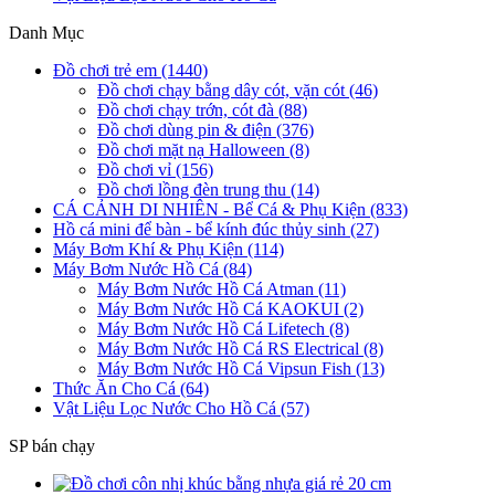
Danh Mục
Đồ chơi trẻ em (1440)
Đồ chơi chạy bằng dây cót, vặn cót (46)
Đồ chơi chạy trớn, cót đà (88)
Đồ chơi dùng pin & điện (376)
Đồ chơi mặt nạ Halloween (8)
Đồ chơi vỉ (156)
Đồ chơi lồng đèn trung thu (14)
CÁ CẢNH DI NHIÊN - Bể Cá & Phụ Kiện (833)
Hồ cá mini để bàn - bể kính đúc thủy sinh (27)
Máy Bơm Khí & Phụ Kiện (114)
Máy Bơm Nước Hồ Cá (84)
Máy Bơm Nước Hồ Cá Atman (11)
Máy Bơm Nước Hồ Cá KAOKUI (2)
Máy Bơm Nước Hồ Cá Lifetech (8)
Máy Bơm Nước Hồ Cá RS Electrical (8)
Máy Bơm Nước Hồ Cá Vipsun Fish (13)
Thức Ăn Cho Cá (64)
Vật Liệu Lọc Nước Cho Hồ Cá (57)
SP bán chạy