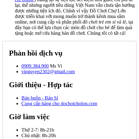
lại, thế nhưng người tiêu dùng Việt Nam vẫn chưa tận hưởng
được những tiện ích đó. Chính vì vậy Đồ Chơi Chợ Lớn
được triển khai với mong muốn trở thành kênh mua sắm
online, nơi cung cấp và phân phối
đồ chơi trẻ em sỉ và lẻ
, tại
đây bạn có thể lựa chọn các món đồ chơi cho bé để làm quà
tặng hoặc mở cửa hàng bán đồ chơi. Chúng tôi có tất cả!
Phản hồi dịch vụ
0909.384.900
Ms Vi
vinguyen2302@gmail.com
Giới thiệu - Hợp tác
Bán buôn - Bán Sỉ
Cung cấp hàng cho dochoicholon.com
Giờ làm việc
Thứ 2-7:
8h-21h
Chủ nhật:
8h-20h