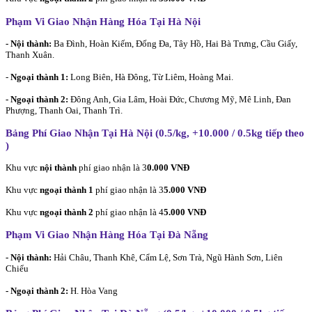
Phạm Vi Giao Nhận Hàng Hóa Tại Hà Nội
- Nội thành:
Ba Đình, Hoàn Kiếm, Đống Đa, Tây Hồ, Hai Bà Trưng, Cầu Giấy,
Thanh Xuân.
-
Ngoại thành 1:
Long Biên, Hà Đông, Từ Liêm, Hoàng Mai.
- Ngoại thành 2:
Đông Anh, Gia Lâm, Hoài Đức, Chương Mỹ, Mê Linh, Đan
Phượng, Thanh Oai, Thanh Trì.
Bảng Phí Giao Nhận Tại Hà Nội (0.5/kg, +10.000 / 0.5kg tiếp theo
)
Khu vực
nội thành
phí giao nhận là 3
0.000 VNĐ
Khu vực
ngoại thành 1
phí giao nhận là 3
5.000 VNĐ
Khu vực
ngoại thành 2
phí giao nhận là 4
5.000 VNĐ
Phạm Vi Giao Nhận Hàng Hóa Tại Đà Nẵng
- Nội thành:
Hải Châu, Thanh Khê, Cẩm Lệ, Sơn Trà, Ngũ Hành Sơn, Liên
Chiểu
- Ngoại thành 2:
H. Hòa Vang