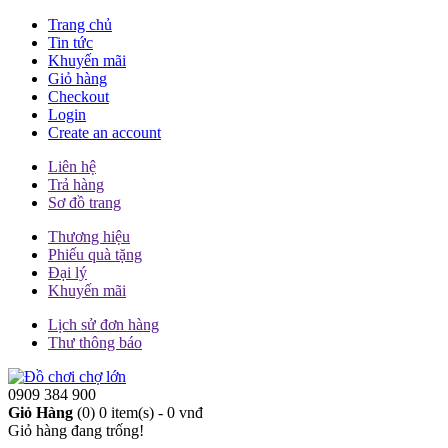
Trang chủ
Tin tức
Khuyến mãi
Giỏ hàng
Checkout
Login
Create an account
Liên hệ
Trả hàng
Sơ đồ trang
Thương hiệu
Phiếu quà tặng
Đại lý
Khuyến mãi
Lịch sử đơn hàng
Thư thông báo
0909 384 900
Giỏ Hàng
(0)
0 item(s) - 0 vnđ
Giỏ hàng đang trống!