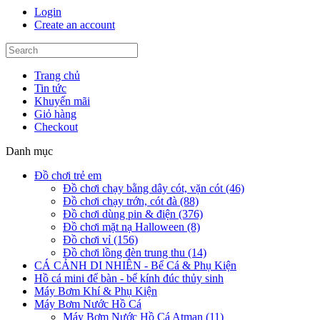
Login
Create an account
Trang chủ
Tin tức
Khuyến mãi
Giỏ hàng
Checkout
Danh mục
Đồ chơi trẻ em
Đồ chơi chạy bằng dây cót, vặn cót (46)
Đồ chơi chạy trớn, cót đà (88)
Đồ chơi dùng pin & điện (376)
Đồ chơi mặt nạ Halloween (8)
Đồ chơi vỉ (156)
Đồ chơi lồng đèn trung thu (14)
CÁ CẢNH DI NHIÊN - Bể Cá & Phụ Kiện
Hồ cá mini để bàn - bể kính đúc thủy sinh
Máy Bơm Khí & Phụ Kiện
Máy Bơm Nước Hồ Cá
Máy Bơm Nước Hồ Cá Atman (11)