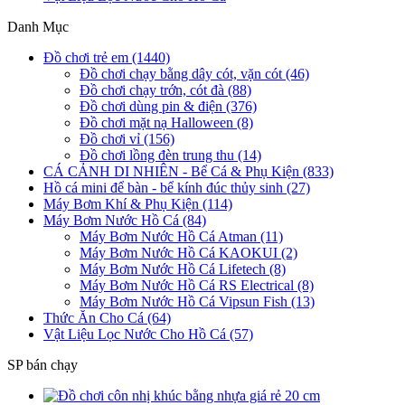
Danh Mục
Đồ chơi trẻ em (1440)
Đồ chơi chạy bằng dây cót, vặn cót (46)
Đồ chơi chạy trớn, cót đà (88)
Đồ chơi dùng pin & điện (376)
Đồ chơi mặt nạ Halloween (8)
Đồ chơi vỉ (156)
Đồ chơi lồng đèn trung thu (14)
CÁ CẢNH DI NHIÊN - Bể Cá & Phụ Kiện (833)
Hồ cá mini để bàn - bể kính đúc thủy sinh (27)
Máy Bơm Khí & Phụ Kiện (114)
Máy Bơm Nước Hồ Cá (84)
Máy Bơm Nước Hồ Cá Atman (11)
Máy Bơm Nước Hồ Cá KAOKUI (2)
Máy Bơm Nước Hồ Cá Lifetech (8)
Máy Bơm Nước Hồ Cá RS Electrical (8)
Máy Bơm Nước Hồ Cá Vipsun Fish (13)
Thức Ăn Cho Cá (64)
Vật Liệu Lọc Nước Cho Hồ Cá (57)
SP bán chạy