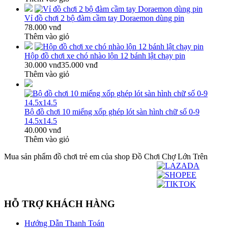
Vỉ đồ chơi 2 bộ đàm cầm tay Doraemon dùng pin
78.000 vnđ
Thêm vào giỏ
Hộp đồ chơi xe chó nhào lộn 12 bánh lật chạy pin
30.000 vnđ
35.000 vnđ
Thêm vào giỏ
Bộ đồ chơi 10 miếng xốp ghép lót sàn hình chữ số 0-9
14.5x14.5
40.000 vnđ
Thêm vào giỏ
Mua sản phẩm đồ chơi trẻ em của shop Đồ Chơi Chợ Lớn Trên
HỖ TRỢ KHÁCH HÀNG
Hướng Dẫn Thanh Toán