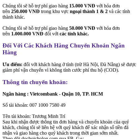
Chúng tôi sẽ hỗ trợ phí giao hàng
15.000 VNĐ
với hóa đơn
trên
250.000 VNĐ
trong khu vực
ngoại thành 1 & 2
và các tỉnh
thành khác.
Chúng tôi sẽ hỗ trợ phí giao hàng
50.000 VNĐ
với hóa đơn
trên
1.000.000 VNĐ
đối với
các tỉnh khác.
Đối Với Các Khách Hàng Chuyển Khoản Ngân
Hàng
Ưu điểm:
đối với khách hàng ở tỉnh (trừ Hà Nội, Đà Nẵng) sẽ được
giảm phí vận chuyển vì không tính cước phí thu hộ (COD).
Thông tin chuyển khoản:
Ngân hàng : Vietcombank - Quận 10, TP. HCM
Số tài khoản: 007 1000 7580 49
Tên tài khoản: Trương Minh Trí
Sau khi nhận được thông tin đơn hàng và chuyển khoản của quý
khách, chúng tôi sẽ liên hệ với quý khách để xác nhận số tiền đã
nhận và giao hàng cho quý khách trong thời gian sớm nhất.
Theo dõi dochoicholon.com qua FB, G+: