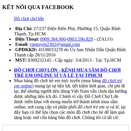
KẾT NỐI QUA FACEBOOK
Đồ chơi chợ lớn
Địa Chỉ:
27/237 Điện Biên Phủ, Phường 15, Quận Bình
Thạnh, Tp.HCM
Điện Thoại:
0909.384.900
-
0903.596.829
- (ZALO)
Email:
vinguyen2302@gmail.com
GPĐKKD:
41O8033278 do Ủy ban Nhân Dân Quận Bình
Thạnh cấp 28/11/2016
MST:
8309232145 - Cấp ngày: 3/4/2013 - Tại: Tp.HCM
ĐỒ CHƠI CHỢ LỚN - KÊNH MUA SẮM ĐỒ CHƠI
TRẺ EM ONLINE SỈ VÀ LẺ TẠI TPHCM
Mua hàng đồ chơi trẻ em trực tuyến (mua hàng
đồ chơi trẻ
em online
) mang lại sự tiện lợi, tiết kiệm thời gian, chi phí đi
lại, thế nhưng người tiêu dùng Việt Nam vẫn chưa tận hưởng
được những tiện ích đó. Chính vì vậy Đồ Chơi Chợ Lớn
được triển khai với mong muốn trở thành kênh mua sắm
online, nơi cung cấp và phân phối
đồ chơi trẻ em sỉ và lẻ
, tại
đây bạn có thể lựa chọn các món đồ chơi cho bé để làm quà
tặng hoặc mở cửa hàng bán đồ chơi. Chúng tôi có tất cả!