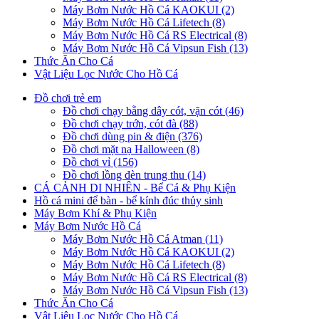
Máy Bơm Nước Hồ Cá KAOKUI (2)
Máy Bơm Nước Hồ Cá Lifetech (8)
Máy Bơm Nước Hồ Cá RS Electrical (8)
Máy Bơm Nước Hồ Cá Vipsun Fish (13)
Thức Ăn Cho Cá
Vật Liệu Lọc Nước Cho Hồ Cá
Đồ chơi trẻ em
Đồ chơi chạy bằng dây cót, vặn cót (46)
Đồ chơi chạy trớn, cót đà (88)
Đồ chơi dùng pin & điện (376)
Đồ chơi mặt nạ Halloween (8)
Đồ chơi vỉ (156)
Đồ chơi lồng đèn trung thu (14)
CÁ CẢNH DI NHIÊN - Bể Cá & Phụ Kiện
Hồ cá mini để bàn - bể kính đúc thủy sinh
Máy Bơm Khí & Phụ Kiện
Máy Bơm Nước Hồ Cá
Máy Bơm Nước Hồ Cá Atman (11)
Máy Bơm Nước Hồ Cá KAOKUI (2)
Máy Bơm Nước Hồ Cá Lifetech (8)
Máy Bơm Nước Hồ Cá RS Electrical (8)
Máy Bơm Nước Hồ Cá Vipsun Fish (13)
Thức Ăn Cho Cá
Vật Liệu Lọc Nước Cho Hồ Cá