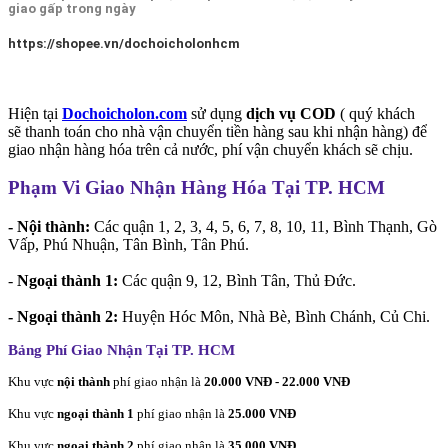
giao gấp trong ngày
https://shopee.vn/dochoicholonhcm
Hiện tại
Dochoicholon.com
sử dụng
dịch vụ COD
( quý khách
sẽ thanh toán cho nhà vận chuyển tiền hàng sau khi nhận hàng) để
giao nhận hàng hóa trên cả nước, phí vận chuyển khách sẽ chịu.
Phạm Vi Giao Nhận Hàng Hóa Tại TP. HCM
- Nội thành:
Các quận 1, 2, 3, 4, 5, 6, 7, 8, 10, 11, Bình Thạnh, Gò
Vấp, Phú Nhuận, Tân Bình, Tân Phú.
-
Ngoại thành 1:
Các quận 9, 12, Bình Tân, Thủ Đức.
- Ngoại thành 2:
Huyện Hóc Môn, Nhà Bè, Bình Chánh, Củ Chi.
Bảng Phí Giao Nhận Tại TP. HCM
Khu vực
nội thành
phí giao nhận là
20.000 VNĐ - 22.000 VNĐ
Khu vực
ngoại thành 1
phí giao nhận là
25.000 VNĐ
Khu vực
ngoại thành 2
phí giao nhận là
35.000 VNĐ