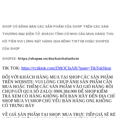
SHOP CÓ ĐĂNG BÁN CÁC SẢN PHẨM CỦA SHOP TRÊN CÁC SÀN
THƯƠNG MẠI ĐIỆN TỬ. KHÁCH TỈNH CÓ NHU CẦU MUA HÀNG THU
HỘ TIỀN VUI LÒNG ĐẶT HÀNG QUA KÊNH TIKTOK HOẶC SHOPEE
CỦA SHOP
SHOPEE:
https://shopee.vn/dochoicholonhcm
TIK TOK:
https://vt.tiktok.com/ZMr3CfaAR/?page=TikTokShop
ĐỐI VỚI KHÁCH HÀNG MUA TẠI SHOP CÁC SẢN PHẨM
TRÊN WEBSITE: VUI LÒNG CHỤP ẢNH SẢN PHẨM CẦN
MUA HOẶC THÊM CÁC SẢN PHẨM VÀO GIỎ HÀNG RỒI
CHỤP GỬI QUA SỐ ZALO: 0909.384.900 ĐỂ SHOP KIÊM
TRA XEM CÓ HÀNG KHÔNG RỒI BẠN HÃY ĐẾN ĐỊA CHỈ
SHOP MUA VI SHOP CHỦ YẾU BÁN HÀNG ONL KHÔNG
CÓ TRƯNG BÀY
VỀ GIÁ SẢN PHẨM TẠI SHOP: MUA TRỰC TIẾP GIÁ SẼ RẺ