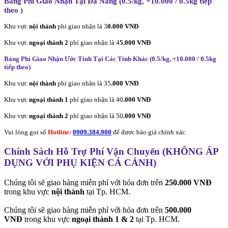
Bảng Phí Giao Nhận Tại Đà Nẵng (0.5/kg, +10.000 / 0.5kg tiếp
theo
)
Khu vực
nội thành
phí giao nhận là 3
0.000 VNĐ
Khu vực
ngoại thành 2
phí giao nhận là 4
5.000 VNĐ
Bảng Phí Giao Nhận Ước Tính Tại Các Tỉnh Khác (0.5/kg, +10.000 / 0.5kg
tiếp theo
)
Khu vực
nội thành
phí giao nhận là 35
.000 VNĐ
Khu vực
ngoại thành 1
phí giao nhận là 40
.000 VNĐ
Khu vực
ngoại thành 2
phí giao nhận là 50
.000 VNĐ
Vui lòng gọi số
Hotline:
0909.384.900
để được báo giá chính xác.
Chính Sách Hỗ Trợ Phí Vận Chuyển (KHÔNG ÁP
DỤNG VỚI PHỤ KIỆN CÁ CẢNH)
Chúng tôi sẽ giao hàng miễn phí với hóa đơn trên
250.000 VNĐ
trong khu vực
nội thành
tại Tp. HCM.
Chúng tôi sẽ giao hàng miễn phí với hóa đơn trên
500.000
VNĐ
trong khu vực
ngoại thành 1 & 2
tại Tp. HCM.