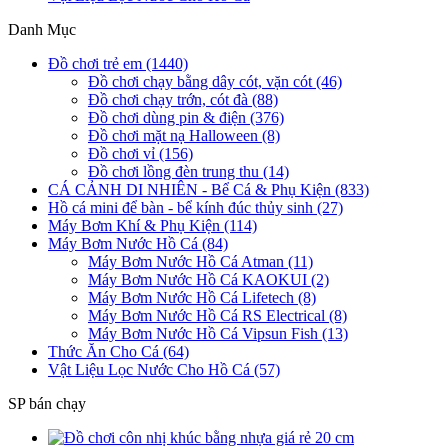
Danh Mục
Đồ chơi trẻ em (1440)
Đồ chơi chạy bằng dây cót, vặn cót (46)
Đồ chơi chạy trớn, cót đà (88)
Đồ chơi dùng pin & điện (376)
Đồ chơi mặt nạ Halloween (8)
Đồ chơi vỉ (156)
Đồ chơi lồng đèn trung thu (14)
CÁ CẢNH DI NHIÊN - Bể Cá & Phụ Kiện (833)
Hồ cá mini để bàn - bể kính đúc thủy sinh (27)
Máy Bơm Khí & Phụ Kiện (114)
Máy Bơm Nước Hồ Cá (84)
Máy Bơm Nước Hồ Cá Atman (11)
Máy Bơm Nước Hồ Cá KAOKUI (2)
Máy Bơm Nước Hồ Cá Lifetech (8)
Máy Bơm Nước Hồ Cá RS Electrical (8)
Máy Bơm Nước Hồ Cá Vipsun Fish (13)
Thức Ăn Cho Cá (64)
Vật Liệu Lọc Nước Cho Hồ Cá (57)
SP bán chạy