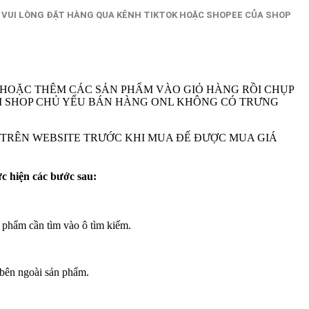
 VUI LÒNG ĐẶT HÀNG QUA KÊNH TIKTOK HOẶC SHOPEE CỦA SHOP
 HOẶC THÊM CÁC SẢN PHẨM VÀO GIỎ HÀNG RỒI CHỤP
A VI SHOP CHỦ YẾU BÁN HÀNG ONL KHÔNG CÓ TRƯNG
M TRÊN WEBSITE TRƯỚC KHI MUA ĐẾ ĐƯỢC MUA GIÁ
ực hiện các bước sau:
 phẩm cần tìm vào ô tìm kiếm.
bên ngoài sản phẩm.