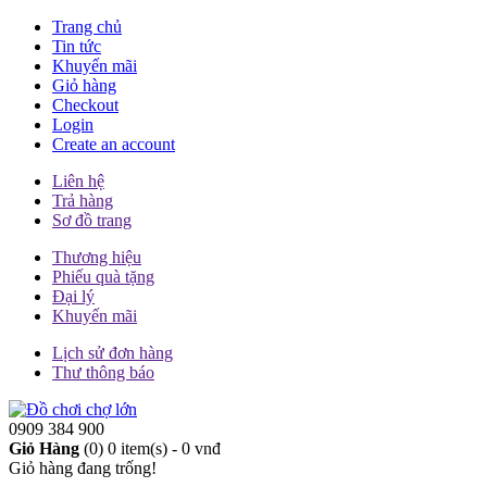
Trang chủ
Tin tức
Khuyến mãi
Giỏ hàng
Checkout
Login
Create an account
Liên hệ
Trả hàng
Sơ đồ trang
Thương hiệu
Phiếu quà tặng
Đại lý
Khuyến mãi
Lịch sử đơn hàng
Thư thông báo
0909 384 900
Giỏ Hàng
(0)
0 item(s) - 0 vnđ
Giỏ hàng đang trống!