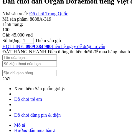
Đàn chơi đàn Organ Doraemon tiếng Việt 
Nhà sản xuất:
Đồ chơi Trung Quốc
Mã sản phẩm:
8888A-319
Tình trạng:
100
Giá:
45.000 vnđ
Số lượng:
Thêm vào giỏ
HOTLINE:
0909 384 900
Liên hệ ngay để được tư vấn
ĐẶT HÀNG NHANH
Điền thông tin bên dưới để mua hàng nhanh
Gửi
Xem thêm Sản phẩm gợi ý:
Đồ chơi trẻ em
Đồ chơi dùng pin & điện
Mô tả
Hướng dẫn mua hàng