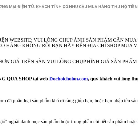
NG MẠI ĐIỆN TỬ. KHÁCH TỈNH CÓ NHU CẦU MUA HÀNG THU HỘ TIỀN
RÊN WEBSITE: VUI LÒNG CHỤP ẢNH SẢN PHẨM CẦN MUA
EM CÓ HÀNG KHÔNG RỒI BẠN HÃY ĐẾN ĐỊA CHỈ SHOP MU
Ẻ HƠN GIÁ TRÊN SÀN VUI LÒNG CHỤP HÌNH GIÁ SẢN PHẨ
 QUA SHOP tại web
Dochoicholon.com
, quý khách vui lòng th
m đã phân loại sản phẩm khá rõ ràng giúp bạn, hoặc bạn nhập tên sản
ỏ" ngoài danh mục sản phẩm hoặc trong phần chi tiết sản phẩm hoặc 