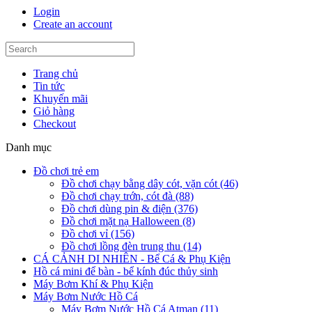
Login
Create an account
Trang chủ
Tin tức
Khuyến mãi
Giỏ hàng
Checkout
Danh mục
Đồ chơi trẻ em
Đồ chơi chạy bằng dây cót, vặn cót (46)
Đồ chơi chạy trớn, cót đà (88)
Đồ chơi dùng pin & điện (376)
Đồ chơi mặt nạ Halloween (8)
Đồ chơi vỉ (156)
Đồ chơi lồng đèn trung thu (14)
CÁ CẢNH DI NHIÊN - Bể Cá & Phụ Kiện
Hồ cá mini để bàn - bể kính đúc thủy sinh
Máy Bơm Khí & Phụ Kiện
Máy Bơm Nước Hồ Cá
Máy Bơm Nước Hồ Cá Atman (11)