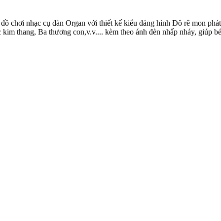
ồ chơi nhạc cụ đàn Organ với thiết kế kiểu dáng hình Đô rê mon phát r
, Bắc kim thang, Ba thương con,v.v.... kèm theo ánh đèn nhấp nháy, giú