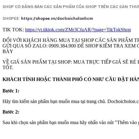
SHOP CÓ ĐĂNG BÁN CÁC SẢN PHẨM CỦA SHOP TRÊN CÁC SÀN THƯƠ
SHOPEE:
https://shopee.vn/dochoicholonhcm
TIK TOK:
https://vt.tiktok.com/ZMr3CfaAR/?page=TikTokShop
ĐỐI VỚI KHÁCH HÀNG MUA TẠI SHOP CÁC SẢN PHẨM T
GỬI QUA SỐ ZALO: 0909.384.900 ĐỂ SHOP KIÊM TRA X
BÀY
VỀ GIÁ SẢN PHẨM TẠI SHOP: MUA TRỰC TIẾP GIÁ SẼ R
TỐT.
KHÁCH TỈNH HOẶC THÀNH PHỐ CÓ NHƯ CẦU ĐẶT HÀNG
Bước 1:
Hãy tìm kiếm sản phẩm bạn muốn mua tại trang chủ. Dochoicholon.co
Bước 2:
Sau khi chọn sản phẩm bạn muốn mua hãy nhấn vào nút "Thêm vào gi