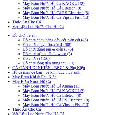
Máy Bơm Nước Hồ Cá KAOKUI (2)
Máy Bơm Nước Hồ Cá Lifetech (8)
Máy Bơm Nước Hồ Cá RS Electrical (8)
Máy Bơm Nước Hồ Cá Vipsun Fish (13)
Thức Ăn Cho Cá
Vật Liệu Lọc Nước Cho Hồ Cá
Đồ chơi trẻ em
Đồ chơi chạy bằng dây cót, vặn cót (46)
Đồ chơi chạy trớn, cót đà (88)
Đồ chơi dùng pin & điện (376)
Đồ chơi mặt nạ Halloween (8)
Đồ chơi vỉ (156)
Đồ chơi lồng đèn trung thu (14)
CÁ CẢNH DI NHIÊN - Bể Cá & Phụ Kiện
Hồ cá mini để bàn - bể kính đúc thủy sinh
Máy Bơm Khí & Phụ Kiện
Máy Bơm Nước Hồ Cá
Máy Bơm Nước Hồ Cá Atman (11)
Máy Bơm Nước Hồ Cá KAOKUI (2)
Máy Bơm Nước Hồ Cá Lifetech (8)
Máy Bơm Nước Hồ Cá RS Electrical (8)
Máy Bơm Nước Hồ Cá Vipsun Fish (13)
Thức Ăn Cho Cá
Vật Liệu Lọc Nước Cho Hồ Cá