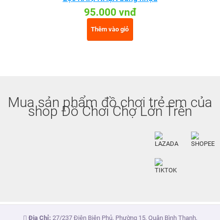
95.000 vnđ
Thêm vào giỏ
Mua sản phẩm đồ chơi trẻ em của
shop Đồ Chơi Chợ Lớn Trên
Địa Chỉ:
27/237 Điện Biên Phủ, Phường 15, Quận Bình Thạnh,