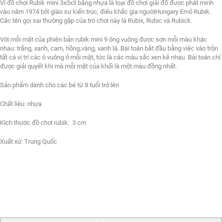
Vỉ đồ chơi Rubik mini 3x3x3 bằng nhựa là loại đồ chơi giải đố được phát minh
vào năm 1974 bởi giáo sư kiến trúc, điêu khắc gia ngườiHungary Ernő Rubik.
Các tên gọi sai thường gặp của trò chơi này là Rubix, Rubic và Rubick.
Với mỗi mặt của phiên bản rubik mini 9 ông vuông được sơn mỗi màu khác
nhau: trắng, xanh, cam, hồng,vàng, xanh lá. Bài toán bắt đầu bằng việc xáo trộn
tất cả vị trí các ô vuông ở mỗi mặt, tức là các màu sắc xen kẽ nhau. Bài toán chỉ
được giải quyết khi mà mỗi mặt của khối là một màu đồng nhất.
Sản phẩm dành cho các bé từ 8 tuổi trở lên
Chất liệu: nhựa
Kích thước đồ chơi rubik: 3 cm
Xuất xứ: Trung Quốc