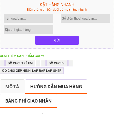
ĐẶT HÀNG NHANH
Điền thông tin bên dưới để mua hàng nhanh
GỬI
XEM THÊM SẢN PHẨM GỢI Ý:
ĐỒ CHƠI TRẺ EM
ĐỒ CHƠI VỈ
ĐỒ CHƠI XẾP HÌNH, LẮP RÁP, LẮP GHÉP
MÔ TẢ
HƯỚNG DẪN MUA HÀNG
BẢNG PHÍ GIAO NHẬN