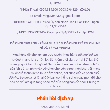
Tp.HCM
Điện Thoại:
0909.384.900
-
0903.596.829
- (ZALO)
Email:
vinguyen2302@gmail.com
GPĐKKD:
41O8033278 do Ủy ban Nhân Dân Quận Bình Thạnh
cấp 28/11/2016
MST:
8309232145 - Cấp ngày: 3/4/2013 - Tại: Tp.HCM
ĐỒ CHƠI CHỢ LỚN - KÊNH MUA SẮM ĐỒ CHƠI TRẺ EM ONLINE
SỈ VÀ LẺ TẠI TPHCM
Mua hàng đồ chơi trẻ em trực tuyến (mua hàng
đồ chơi trẻ em
online
) mang lại sự tiện lợi, tiết kiệm thời gian, chi phí đi lại, thế
nhưng người tiêu dùng Việt Nam vẫn chưa tận hưởng được những
tiện ích đó. Chính vì vậy Đồ Chơi Chợ Lớn được triển khai với mong
muốn trở thành kênh mua sắm online, nơi cung cấp và phân phối
đồ chơi trẻ em sỉ và lẻ
, tại đây bạn có thể lựa chọn các món đồ chơi
cho bé để làm quà tặng hoặc mở cửa hàng bán đồ chơi. Chúng tôi
có tất cả!
Phản hồi dịch vụ
0909.384.900
Ms Vi