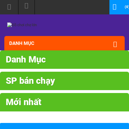
(0
DANH MỤC
Danh Mục
SP bán chạy
Mới nhất