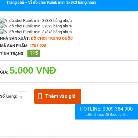
Trang chủ
»
Vỉ đồ chơi Rubik mini 3x3x3 bằng nhựa
NHÀ SẢN XUẤT:
ĐỒ CHƠI TRUNG QUỐC
MÃ SẢN PHẨM:
1701-228
115
TÌNH TRẠNG:
5.000 VNĐ
GIÁ:
Thêm vào giỏ
Số lượng:
HOTLINE:
0909 384 900
Liên hệ ngay để được tư vấn