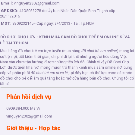
Email:
vinguyen2302@gmail.com
GPĐKKD:
41O8033278 do Ủy ban Nhân Dân Quận Bình Thạnh cấp
28/11/2016
MST:
8309232145 - Cấp ngày: 3/4/2013 - Tại: Tp.HCM
ĐỒ CHƠI CHỢ LỚN - KÊNH MUA SẮM ĐỒ CHƠI TRẺ EM ONLINE SỈ VÀ
LẺ TẠI TPHCM
Mua hàng đồ chơi trẻ em trực tuyến (mua hàng
đồ chơi trẻ em online
) mang lại
sự tiện lợi, tiết kiệm thời gian, chi phí đi lại, thế nhưng người tiêu dùng Việt
Nam vẫn chưa tận hưởng được những tiện ích đó. Chính vì vậy Đồ Chơi Chợ
Lớn được triển khai với mong muốn trở thành kênh mua sắm online, nơi cung
cấp và phân phối
đồ chơi trẻ em sỉ và lẻ
, tại đây bạn có thể lựa chọn các món
đồ chơi cho bé để làm quà tặng hoặc mở cửa hàng bán đồ chơi. Chúng tôi có
tất cả!
Phản hồi dịch vụ
0909.384.900
Ms Vi
vinguyen2302@gmail.com
Giới thiệu - Hợp tác