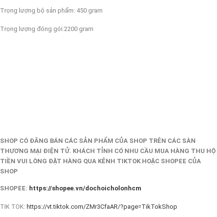
Trọng lượng bộ sản phẩm: 450 gram
Trọng lượng đóng gói:2200 gram
SHOP CÓ ĐĂNG BÁN CÁC SẢN PHẨM CỦA SHOP TRÊN CÁC SÀN
THƯƠNG MẠI ĐIỆN TỬ. KHÁCH TỈNH CÓ NHU CẦU MUA HÀNG THU HỘ
TIỀN VUI LÒNG ĐẶT HÀNG QUA KÊNH TIKTOK HOẶC SHOPEE CỦA
SHOP
SHOPEE:
https://shopee.vn/dochoicholonhcm
TIK TOK:
https://vt.tiktok.com/ZMr3CfaAR/?page=TikTokShop