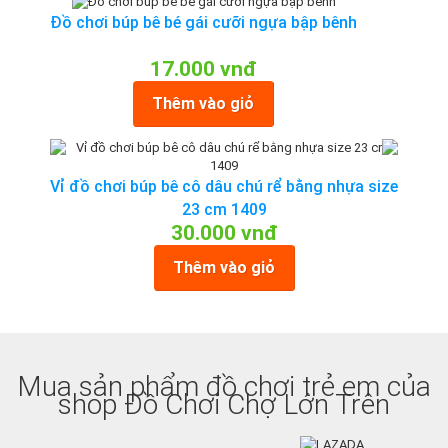
Đồ chơi búp bê bé gái cưỡi ngựa bập bênh
17.000 vnđ
Thêm vào giỏ
Vỉ đồ chơi búp bê cô dâu chú rể bằng nhựa size
23 cm 1409
30.000 vnđ
Thêm vào giỏ
Mua sản phẩm đồ chơi trẻ em của
shop Đồ Chơi Chợ Lớn Trên