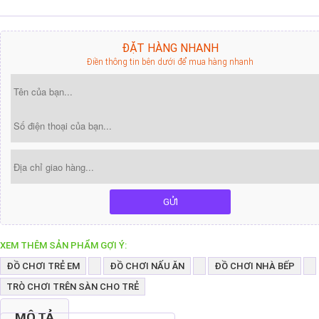
ĐẶT HÀNG NHANH
Điền thông tin bên dưới để mua hàng nhanh
GỬI
XEM THÊM SẢN PHẨM GỢI Ý:
ĐỒ CHƠI TRẺ EM
ĐỒ CHƠI NẤU ĂN
ĐỒ CHƠI NHÀ BẾP
TRÒ CHƠI TRÊN SÀN CHO TRẺ
MÔ TẢ