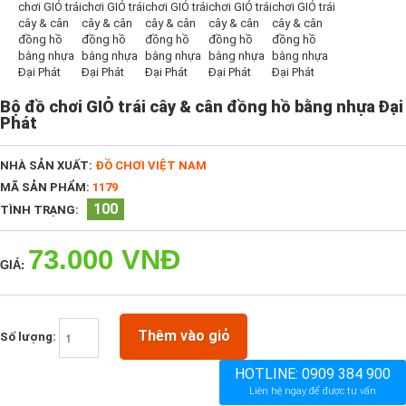
Bộ đồ chơi GIỎ trái cây & cân đồng hồ bằng nhựa Đại
Phát
NHÀ SẢN XUẤT:
ĐỒ CHƠI VIỆT NAM
MÃ SẢN PHẨM:
1179
100
TÌNH TRẠNG:
73.000 VNĐ
GIÁ:
Thêm vào giỏ
Số lượng:
HOTLINE:
0909 384 900
Liên hệ ngay để được tư vấn