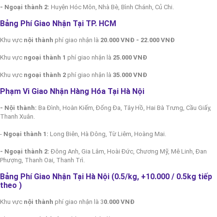
- Ngoại thành 2:
Huyện Hóc Môn, Nhà Bè, Bình Chánh, Củ Chi.
Bảng Phí Giao Nhận Tại TP. HCM
Khu vực
nội thành
phí giao nhận là
20.000 VNĐ - 22.000 VNĐ
Khu vực
ngoại thành 1
phí giao nhận là
25.000 VNĐ
Khu vực
ngoại thành 2
phí giao nhận là
35.000 VNĐ
Phạm Vi Giao Nhận Hàng Hóa Tại Hà Nội
- Nội thành:
Ba Đình, Hoàn Kiếm, Đống Đa, Tây Hồ, Hai Bà Trưng, Cầu Giấy,
Thanh Xuân.
-
Ngoại thành 1:
Long Biên, Hà Đông, Từ Liêm, Hoàng Mai.
- Ngoại thành 2:
Đông Anh, Gia Lâm, Hoài Đức, Chương Mỹ, Mê Linh, Đan
Phượng, Thanh Oai, Thanh Trì.
Bảng Phí Giao Nhận Tại Hà Nội (0.5/kg, +10.000 / 0.5kg tiếp
theo
)
Khu vực
nội thành
phí giao nhận là 3
0.000 VNĐ