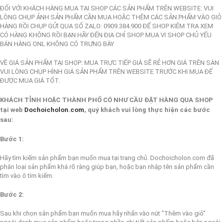
ĐỐI VỚI KHÁCH HÀNG MUA TẠI SHOP CÁC SẢN PHẨM TRÊN WEBSITE: VUI
LÒNG CHỤP ẢNH SẢN PHẨM CẦN MUA HOẶC THÊM CÁC SẢN PHẨM VÀO GIỎ
HÀNG RỒI CHỤP GỬI QUA SỐ ZALO: 0909.384.900 ĐỂ SHOP KIÊM TRA XEM
CÓ HÀNG KHÔNG RỒI BẠN HÃY ĐẾN ĐỊA CHỈ SHOP MUA VI SHOP CHỦ YẾU
BÁN HÀNG ONL KHÔNG CÓ TRƯNG BÀY
VỀ GIÁ SẢN PHẨM TẠI SHOP: MUA TRỰC TIẾP GIÁ SẼ RẺ HƠN GIÁ TRÊN SÀN
VUI LÒNG CHỤP HÌNH GIÁ SẢN PHẨM TRÊN WEBSITE TRƯỚC KHI MUA ĐẾ
ĐƯỢC MUA GIÁ TỐT.
KHÁCH TỈNH HOẶC THÀNH PHỐ CÓ NHƯ CẦU ĐẶT HÀNG QUA SHOP
tại web
Dochoicholon.com
, quý khách vui lòng thực hiện các bước
sau:
Bước 1:
Hãy tìm kiếm sản phẩm bạn muốn mua tại trang chủ. Dochoicholon.com đã
phân loại sản phẩm khá rõ ràng giúp bạn, hoặc bạn nhập tên sản phẩm cần
tìm vào ô tìm kiếm.
Bước 2:
Sau khi chọn sản phẩm bạn muốn mua hãy nhấn vào nút "Thêm vào giỏ"