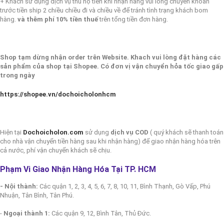
+ Khách sử dụng dịch vụ thu hộ tiền khi nhận hàng vui lòng chuyển khoản
trước tiền ship 2 chiều chiều đi và chiều về để tránh tình trạng khách bom
hàng.
và thêm phí 10% tiền thuế
trên tổng tiền đơn hàng.
Shop tạm dừng nhận order trên Website. Khach vui lòng đặt hàng các
sản phẩm của shop tại Shopee. Có đơn vị vận chuyển hỏa tốc giao gấp
trong ngày
https://shopee.vn/dochoicholonhcm
Hiện tại
Dochoicholon.com
sử dụng
dịch vụ COD
( quý khách sẽ thanh toán
cho nhà vận chuyển tiền hàng sau khi nhận hàng) để giao nhận hàng hóa trên
cả nước, phí vận chuyển khách sẽ chịu.
Phạm Vi Giao Nhận Hàng Hóa Tại TP. HCM
- Nội thành:
Các quận 1, 2, 3, 4, 5, 6, 7, 8, 10, 11, Bình Thạnh, Gò Vấp, Phú
Nhuận, Tân Bình, Tân Phú.
-
Ngoại thành 1:
Các quận 9, 12, Bình Tân, Thủ Đức.