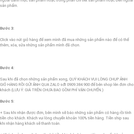
ngoài danh mục sản phẩm hoặc trong phần chi tiết sản phẩm hoặc bên ngoài
sản phẩm.
Bước 3:
Click vào nút giỏ hàng để xem mình đã mua những sản phẩm nào để có thể
thêm, xóa, sửa những sản phẩm mình đã chọn.
Bước 4:
Sau khi đã chọn những sản phẩm xong, QUÝ KHÁCH VUI LÒNG CHỤP ẢNH
GIỎ HÀNG RỒI GỬI ẢNH QUA ZALO sđt 0909.384.900 để bên shop lên đơn cho
khách (
LƯU Ý: GIÁ TRÊN CHƯA BAO GỒM PHÍ VẬN CHUYỂN.)
Bước 5:
+ Sau khi nhận được đơn, bên mình sẽ báo những sản phẩm có hàng rồi tính
tiền cho khách. Khách vui lòng chuyển khoản 100% tiền hàng. Tiền ship sau
khi nhận hàng khách sẽ thanh toán.