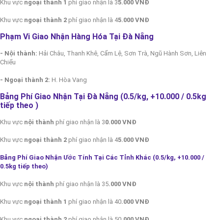
Khu vực
ngoại thành 1
phí giao nhận là 3
5.000 VNĐ
Khu vực
ngoại thành 2
phí giao nhận là 4
5.000 VNĐ
Phạm Vi Giao Nhận Hàng Hóa Tại Đà Nẵng
- Nội thành:
Hải Châu, Thanh Khê, Cẩm Lệ, Sơn Trà, Ngũ Hành Sơn, Liên
Chiểu
- Ngoại thành 2:
H. Hòa Vang
Bảng Phí Giao Nhận Tại Đà Nẵng (0.5/kg, +10.000 / 0.5kg
tiếp theo
)
Khu vực
nội thành
phí giao nhận là 3
0.000 VNĐ
Khu vực
ngoại thành 2
phí giao nhận là 4
5.000 VNĐ
Bảng Phí Giao Nhận Ước Tính Tại Các Tỉnh Khác (0.5/kg, +10.000 /
0.5kg tiếp theo
)
Khu vực
nội thành
phí giao nhận là 35
.000 VNĐ
Khu vực
ngoại thành 1
phí giao nhận là 40
.000 VNĐ
Khu vực
ngoại thành 2
phí giao nhận là 50
.000 VNĐ