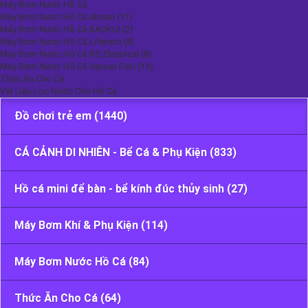
Máy Bơm Nước Hồ Cá
Máy Bơm Nước Hồ Cá Atman (11)
Máy Bơm Nước Hồ Cá KAOKUI (2)
Máy Bơm Nước Hồ Cá Lifetech (8)
Máy Bơm Nước Hồ Cá RS Electrical (8)
Máy Bơm Nước Hồ Cá Vipsun Fish (13)
Danh Mục
Thức Ăn Cho Cá
Vật Liệu Lọc Nước Cho Hồ Cá
Đồ chơi trẻ em (1440)
CÁ CẢNH DI NHIÊN - Bể Cá & Phụ Kiện (833)
Hồ cá mini để bàn - bể kính đúc thủy sinh (27)
Máy Bơm Khí & Phụ Kiện (114)
Máy Bơm Nước Hồ Cá (84)
Thức Ăn Cho Cá (64)