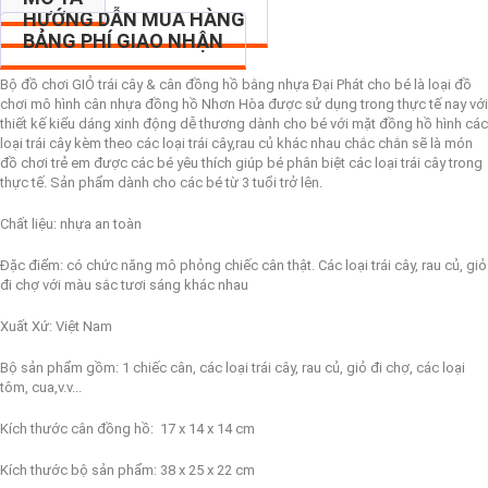
HƯỚNG DẪN MUA HÀNG
BẢNG PHÍ GIAO NHẬN
Bộ đồ chơi GIỎ trái cây & cân đồng hồ bằng nhựa Đại Phát cho bé là loại đồ
chơi mô hình cân nhựa đồng hồ Nhơn Hòa được sử dụng trong thực tế nay với
thiết kế kiểu dáng xinh động dễ thương dành cho bé với mặt đồng hồ hình các
loại trái cây kèm theo các loại trái cây,rau củ khác nhau chắc chắn sẽ là món
đồ chơi trẻ em được các bé yêu thích giúp bé phân biệt các loại trái cây trong
thực tế. Sản phẩm dành cho các bé từ 3 tuổi trở lên.
Chất liệu: nhựa an toàn
Đặc điểm: có chức năng mô phỏng chiếc cân thật. Các loại trái cây, rau củ, giỏ
đi chợ với màu sắc tươi sáng khác nhau
Xuất Xứ: Việt Nam
Bộ sản phẩm gồm: 1 chiếc cân, các loại trái cây, rau củ, giỏ đi chợ, các loại
tôm, cua,v.v...
Kích thước cân đồng hồ: 17 x 14 x 14 cm
Kích thước bộ sản phẩm: 38 x 25 x 22 cm