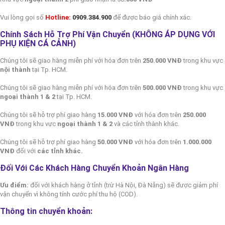
Vui lòng gọi số
Hotline:
0909.384.900
để được báo giá chính xác.
Chính Sách Hỗ Trợ Phí Vận Chuyển (KHÔNG ÁP DỤNG VỚI
PHỤ KIỆN CÁ CẢNH)
Chúng tôi sẽ giao hàng miễn phí với hóa đơn trên
250.000 VNĐ
trong khu vực
nội thành
tại Tp. HCM.
Chúng tôi sẽ giao hàng miễn phí với hóa đơn trên
500.000 VNĐ
trong khu vực
ngoại thành 1 & 2
tại Tp. HCM.
Chúng tôi sẽ hỗ trợ phí giao hàng
15.000 VNĐ
với hóa đơn trên
250.000
VNĐ
trong khu vực
ngoại thành 1 & 2
và các tỉnh thành khác.
Chúng tôi sẽ hỗ trợ phí giao hàng
50.000 VNĐ
với hóa đơn trên
1.000.000
VNĐ
đối với
các tỉnh khác.
Đối Với Các Khách Hàng Chuyển Khoản Ngân Hàng
Ưu điểm:
đối với khách hàng ở tỉnh (trừ Hà Nội, Đà Nẵng) sẽ được giảm phí
vận chuyển vì không tính cước phí thu hộ (COD).
Thông tin chuyển khoản: