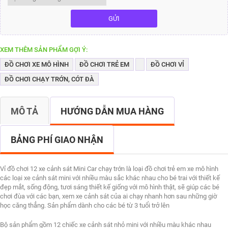
GỬI
XEM THÊM SẢN PHẨM GỢI Ý:
ĐỒ CHƠI XE MÔ HÌNH
ĐỒ CHƠI TRẺ EM
ĐỒ CHƠI VỈ
ĐỒ CHƠI CHẠY TRỚN, CÓT ĐÀ
MÔ TẢ
HƯỚNG DẪN MUA HÀNG
BẢNG PHÍ GIAO NHẬN
Vỉ đồ chơi 12 xe cảnh sát Mini Car chạy trớn là loại đồ chơi trẻ em xe mô hình
các loại xe cảnh sát mini với nhiều màu sắc khác nhau cho bé trai với thiết kế
đẹp mắt, sống động, tươi sáng thiết kế giống với mô hình thật, sẽ giúp các bé
chơi đùa với các bạn, xem xe cảnh sát của ai chạy nhanh hơn sau những giờ
học căng thẳng. Sản phẩm dành cho các bé từ 3 tuổi trở lên
Bộ sản phẩm gồm 12 chiếc xe cảnh sát nhỏ mini với nhiều màu khác nhau