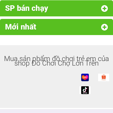
SP bán chạy
Mới nhất
Mua sản phẩm đồ chơi trẻ em của
shop Đồ Chơi Chợ Lớn Trên