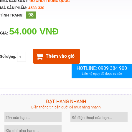
NHÀ SẢN XUẤT:
ĐỒ CHƠI TRUNG QUỐC
MÃ SẢN PHẨM:
4588-330
98
TÌNH TRẠNG:
54.000 VNĐ
GIÁ:
Thêm vào giỏ
Số lượng:
HOTLINE:
0909 384 900
Liên hệ ngay để được tư vấn
ĐẶT HÀNG NHANH
Điền thông tin bên dưới để mua hàng nhanh