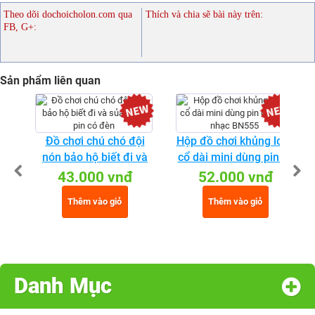
Theo dõi dochoicholon.com qua
Thích và chia sẽ bài này trên:
FB, G+:
Sản phẩm liên quan
Đồ chơi chú chó đội
Hộp đồ chơi khủng long
nón bảo hộ biết đi và
cổ dài mini dùng pin có
sủa dùng pin có đèn
đèn nhạc BN555
43.000 vnđ
52.000 vnđ
Thêm vào giỏ
Thêm vào giỏ
Danh Mục