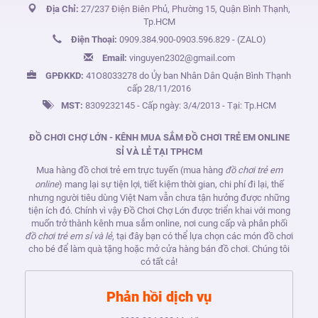
Địa Chỉ:
27/237 Điện Biên Phủ, Phường 15, Quận Bình Thạnh,
Tp.HCM
Điện Thoại:
0909.384.900
-
0903.596.829
- (ZALO)
Email:
vinguyen2302@gmail.com
GPĐKKD:
41O8033278 do Ủy ban Nhân Dân Quận Bình Thạnh
cấp 28/11/2016
MST:
8309232145 - Cấp ngày: 3/4/2013 - Tại: Tp.HCM
ĐỒ CHƠI CHỢ LỚN - KÊNH MUA SẮM ĐỒ CHƠI TRẺ EM ONLINE
SỈ VÀ LẺ TẠI TPHCM
Mua hàng đồ chơi trẻ em trực tuyến (mua hàng
đồ chơi trẻ em
online
) mang lại sự tiện lợi, tiết kiệm thời gian, chi phí đi lại, thế
nhưng người tiêu dùng Việt Nam vẫn chưa tận hưởng được những
tiện ích đó. Chính vì vậy Đồ Chơi Chợ Lớn được triển khai với mong
muốn trở thành kênh mua sắm online, nơi cung cấp và phân phối
đồ chơi trẻ em sỉ và lẻ
, tại đây bạn có thể lựa chọn các món đồ chơi
cho bé để làm quà tặng hoặc mở cửa hàng bán đồ chơi. Chúng tôi
có tất cả!
Phản hồi dịch vụ