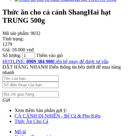
Thức ăn cho cá cảnh ShangHai hạt
TRUNG 500g
Mã sản phẩm:
9032
Tình trạng:
1279
Giá:
18.000 vnđ
Số lượng:
Thêm vào giỏ
HOTLINE:
0909 384 900
Liên hệ ngay để được tư vấn
ĐẶT HÀNG NHANH
Điền thông tin bên dưới để mua hàng
nhanh
Gửi
Xem thêm Sản phẩm gợi ý:
CÁ CẢNH DI NHIÊN - Bể Cá & Phụ Kiện
Thức Ăn Cho Cá
Mô tả