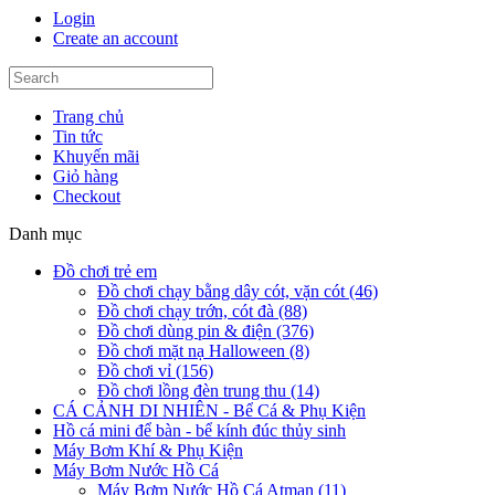
Login
Create an account
Trang chủ
Tin tức
Khuyến mãi
Giỏ hàng
Checkout
Danh mục
Đồ chơi trẻ em
Đồ chơi chạy bằng dây cót, vặn cót (46)
Đồ chơi chạy trớn, cót đà (88)
Đồ chơi dùng pin & điện (376)
Đồ chơi mặt nạ Halloween (8)
Đồ chơi vỉ (156)
Đồ chơi lồng đèn trung thu (14)
CÁ CẢNH DI NHIÊN - Bể Cá & Phụ Kiện
Hồ cá mini để bàn - bể kính đúc thủy sinh
Máy Bơm Khí & Phụ Kiện
Máy Bơm Nước Hồ Cá
Máy Bơm Nước Hồ Cá Atman (11)