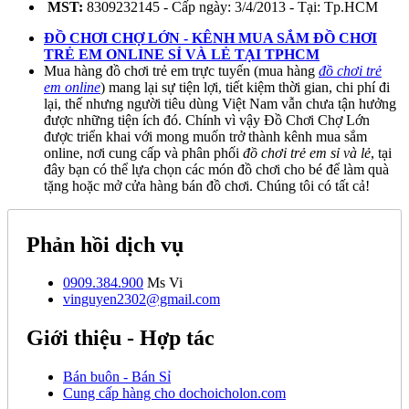
MST:
8309232145 - Cấp ngày: 3/4/2013 - Tại: Tp.HCM
ĐỒ CHƠI CHỢ LỚN - KÊNH MUA SẮM ĐỒ CHƠI
TRẺ EM ONLINE SỈ VÀ LẺ TẠI TPHCM
Mua hàng đồ chơi trẻ em trực tuyến (mua hàng
đồ chơi trẻ
em online
) mang lại sự tiện lợi, tiết kiệm thời gian, chi phí đi
lại, thế nhưng người tiêu dùng Việt Nam vẫn chưa tận hưởng
được những tiện ích đó. Chính vì vậy Đồ Chơi Chợ Lớn
được triển khai với mong muốn trở thành kênh mua sắm
online, nơi cung cấp và phân phối
đồ chơi trẻ em sỉ và lẻ
, tại
đây bạn có thể lựa chọn các món đồ chơi cho bé để làm quà
tặng hoặc mở cửa hàng bán đồ chơi. Chúng tôi có tất cả!
Phản hồi dịch vụ
0909.384.900
Ms Vi
vinguyen2302@gmail.com
Giới thiệu - Hợp tác
Bán buôn - Bán Sỉ
Cung cấp hàng cho dochoicholon.com