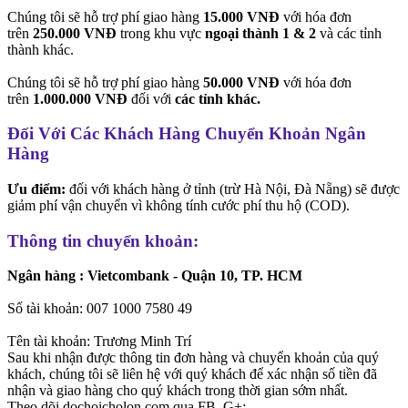
Chúng tôi sẽ hỗ trợ phí giao hàng
15.000 VNĐ
với hóa đơn
trên
250.000 VNĐ
trong khu vực
ngoại thành 1 & 2
và các tỉnh
thành khác.
Chúng tôi sẽ hỗ trợ phí giao hàng
50.000 VNĐ
với hóa đơn
trên
1.000.000 VNĐ
đối với
các tỉnh khác.
Đối Với Các Khách Hàng Chuyển Khoản Ngân
Hàng
Ưu điểm:
đối với khách hàng ở tỉnh (trừ Hà Nội, Đà Nẵng) sẽ được
giảm phí vận chuyển vì không tính cước phí thu hộ (COD).
Thông tin chuyển khoản:
Ngân hàng : Vietcombank - Quận 10, TP. HCM
Số tài khoản: 007 1000 7580 49
Tên tài khoản: Trương Minh Trí
Sau khi nhận được thông tin đơn hàng và chuyển khoản của quý
khách, chúng tôi sẽ liên hệ với quý khách để xác nhận số tiền đã
nhận và giao hàng cho quý khách trong thời gian sớm nhất.
Theo dõi dochoicholon.com qua FB, G+: