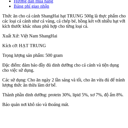
Hướng dẫn mua hàng
Bảng phí giao nhận
Thức ăn cho cá cảnh ShangHai hạt TRUNG 500g là thực phẩm cho
các loại cá cảnh như cá vàng, cá chép bé, hồng két với nhiều hạt với
kích thước khác nhau phù hợp cho từng loại cá.
Xuất Xứ: Việt Nam ShangHai
Kích cỡ: HẠT TRUNG
Trọng lượng sản phẩm: 500 gram
Đặc điểm: đảm bảo đầy đủ dinh dưỡng cho cá cảnh và tiện dụng
cho việc sử dụng.
Các sử dụng: Cho ăn ngày 2 lần sáng và tối, cho ăn vừa đủ để tránh
lượng thức ăn thừa làm dơ bể.
Thành phần dinh dưỡng: protein 30%, lipid 5%, xơ 7%, độ ẩm 8%.
Bảo quản nơi khô ráo và thoáng mát.