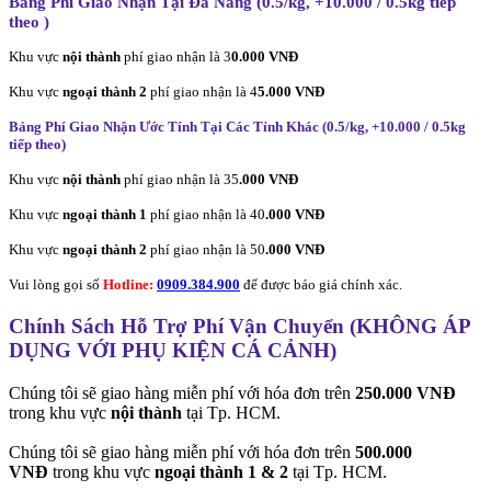
Bảng Phí Giao Nhận Tại Đà Nẵng (0.5/kg, +10.000 / 0.5kg tiếp
theo
)
Khu vực
nội thành
phí giao nhận là 3
0.000 VNĐ
Khu vực
ngoại thành 2
phí giao nhận là 4
5.000 VNĐ
Bảng Phí Giao Nhận Ước Tính Tại Các Tỉnh Khác (0.5/kg, +10.000 / 0.5kg
tiếp theo
)
Khu vực
nội thành
phí giao nhận là 35
.000 VNĐ
Khu vực
ngoại thành 1
phí giao nhận là 40
.000 VNĐ
Khu vực
ngoại thành 2
phí giao nhận là 50
.000 VNĐ
Vui lòng gọi số
Hotline:
0909.384.900
để được báo giá chính xác.
Chính Sách Hỗ Trợ Phí Vận Chuyển (KHÔNG ÁP
DỤNG VỚI PHỤ KIỆN CÁ CẢNH)
Chúng tôi sẽ giao hàng miễn phí với hóa đơn trên
250.000 VNĐ
trong khu vực
nội thành
tại Tp. HCM.
Chúng tôi sẽ giao hàng miễn phí với hóa đơn trên
500.000
VNĐ
trong khu vực
ngoại thành 1 & 2
tại Tp. HCM.