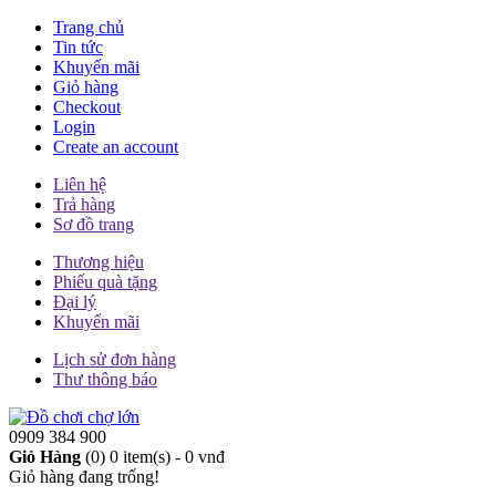
Trang chủ
Tin tức
Khuyến mãi
Giỏ hàng
Checkout
Login
Create an account
Liên hệ
Trả hàng
Sơ đồ trang
Thương hiệu
Phiếu quà tặng
Đại lý
Khuyến mãi
Lịch sử đơn hàng
Thư thông báo
0909 384 900
Giỏ Hàng
(0)
0 item(s) - 0 vnđ
Giỏ hàng đang trống!