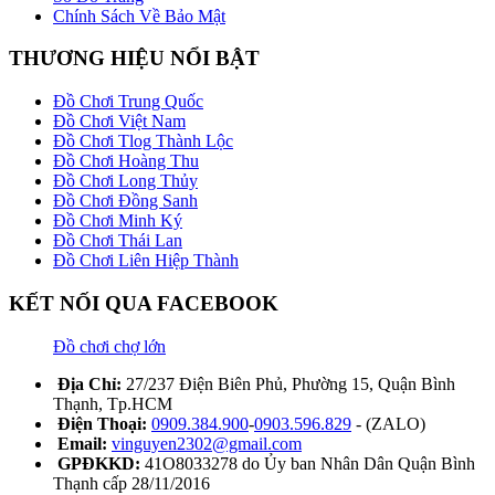
Chính Sách Về Bảo Mật
THƯƠNG HIỆU NỔI BẬT
Đồ Chơi Trung Quốc
Đồ Chơi Việt Nam
Đồ Chơi Tlog Thành Lộc
Đồ Chơi Hoàng Thu
Đồ Chơi Long Thủy
Đồ Chơi Đồng Sanh
Đồ Chơi Minh Ký
Đồ Chơi Thái Lan
Đồ Chơi Liên Hiệp Thành
KẾT NỐI QUA FACEBOOK
Đồ chơi chợ lớn
Địa Chỉ:
27/237 Điện Biên Phủ, Phường 15, Quận Bình
Thạnh, Tp.HCM
Điện Thoại:
0909.384.900
-
0903.596.829
- (ZALO)
Email:
vinguyen2302@gmail.com
GPĐKKD:
41O8033278 do Ủy ban Nhân Dân Quận Bình
Thạnh cấp 28/11/2016