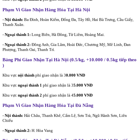
Phạm Vi Giao Nhận Hàng Hóa Tại Hà Nội
- Nội thành:
Ba Đình, Hoàn Kiếm, Đống Đa, Tây Hồ, Hai Bà Trưng, Cầu Giấy,
Thanh Xuân.
-
Ngoại thành 1:
Long Biên, Hà Đông, Từ Liêm, Hoàng Mai.
- Ngoại thành 2:
Đông Anh, Gia Lâm, Hoài Đức, Chương Mỹ, Mê Linh, Đan
Phượng, Thanh Oai, Thanh Trì.
Bảng Phí Giao Nhận Tại Hà Nội (0.5/kg, +10.000 / 0.5kg tiếp theo
)
Khu vực
nội thành
phí giao nhận là 3
0.000 VNĐ
Khu vực
ngoại thành 1
phí giao nhận là 3
5.000 VNĐ
Khu vực
ngoại thành 2
phí giao nhận là 4
5.000 VNĐ
Phạm Vi Giao Nhận Hàng Hóa Tại Đà Nẵng
- Nội thành:
Hải Châu, Thanh Khê, Cẩm Lệ, Sơn Trà, Ngũ Hành Sơn, Liên
Chiểu
- Ngoại thành 2:
H. Hòa Vang