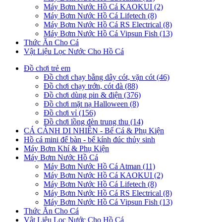
Máy Bơm Nước Hồ Cá KAOKUI (2)
Máy Bơm Nước Hồ Cá Lifetech (8)
Máy Bơm Nước Hồ Cá RS Electrical (8)
Máy Bơm Nước Hồ Cá Vipsun Fish (13)
Thức Ăn Cho Cá
Vật Liệu Lọc Nước Cho Hồ Cá
Đồ chơi trẻ em
Đồ chơi chạy bằng dây cót, vặn cót (46)
Đồ chơi chạy trớn, cót đà (88)
Đồ chơi dùng pin & điện (376)
Đồ chơi mặt nạ Halloween (8)
Đồ chơi vỉ (156)
Đồ chơi lồng đèn trung thu (14)
CÁ CẢNH DI NHIÊN - Bể Cá & Phụ Kiện
Hồ cá mini để bàn - bể kính đúc thủy sinh
Máy Bơm Khí & Phụ Kiện
Máy Bơm Nước Hồ Cá
Máy Bơm Nước Hồ Cá Atman (11)
Máy Bơm Nước Hồ Cá KAOKUI (2)
Máy Bơm Nước Hồ Cá Lifetech (8)
Máy Bơm Nước Hồ Cá RS Electrical (8)
Máy Bơm Nước Hồ Cá Vipsun Fish (13)
Thức Ăn Cho Cá
Vật Liệu Lọc Nước Cho Hồ Cá