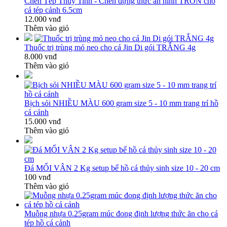
Chén Tép Thuỷ Tinh - Chén đựng thức ăn hình TRÒN cho
cá tép cảnh 6.5cm
12.000 vnđ
Thêm vào giỏ
Thuốc trị trùng mỏ neo cho cá Jin Di gói TRẮNG 4g
8.000 vnđ
Thêm vào giỏ
Bịch sỏi NHIỀU MÀU 600 gram size 5 - 10 mm trang trí hồ
cá cảnh
15.000 vnđ
Thêm vào giỏ
Đá MỐI VÂN 2 Kg setup bể hồ cá thủy sinh size 10 - 20 cm
100 vnđ
Thêm vào giỏ
Muỗng nhựa 0.25gram múc đong định lượng thức ăn cho cá
tép hồ cá cảnh