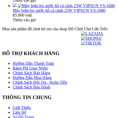
Thêm vào giỏ
Máy bơm lọc nước hồ cá cảnh 25W VIPSUN VS-1680
85.000 vnđ
Thêm vào giỏ
Mua sản phẩm đồ chơi trẻ em của shop Đồ Chơi Chợ Lớn Trên
HỖ TRỢ KHÁCH HÀNG
Hướng Dẫn Thanh Toán
Bảng Phí Giao Nhận
Chính Sách Bán Hàng
Hướng Dẫn Mua Hàng
Chính Sách Đổi Trả - Hoàn Tiền
Chính Sách Bảo Hành
THÔNG TIN CHUNG
Giới Thiệu
Liên Hệ
Sơ Đồ Trang