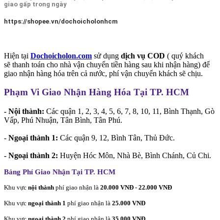
giao gấp trong ngày
https://shopee.vn/dochoicholonhcm
Hiện tại
Dochoicholon.com
sử dụng
dịch vụ COD
( quý khách
sẽ thanh toán cho nhà vận chuyển tiền hàng sau khi nhận hàng) để
giao nhận hàng hóa trên cả nước, phí vận chuyển khách sẽ chịu.
Phạm Vi Giao Nhận Hàng Hóa Tại TP. HCM
- Nội thành:
Các quận 1, 2, 3, 4, 5, 6, 7, 8, 10, 11, Bình Thạnh, Gò
Vấp, Phú Nhuận, Tân Bình, Tân Phú.
-
Ngoại thành 1:
Các quận 9, 12, Bình Tân, Thủ Đức.
- Ngoại thành 2:
Huyện Hóc Môn, Nhà Bè, Bình Chánh, Củ Chi.
Bảng Phí Giao Nhận Tại TP. HCM
Khu vực
nội thành
phí giao nhận là
20.000 VNĐ - 22.000 VNĐ
Khu vực
ngoại thành 1
phí giao nhận là
25.000 VNĐ
Khu vực
ngoại thành 2
phí giao nhận là
35.000 VNĐ