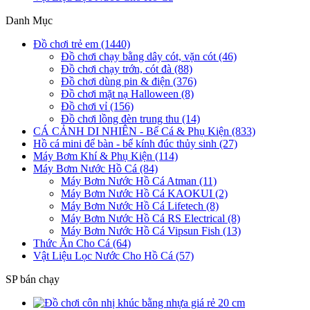
Danh Mục
Đồ chơi trẻ em (1440)
Đồ chơi chạy bằng dây cót, vặn cót (46)
Đồ chơi chạy trớn, cót đà (88)
Đồ chơi dùng pin & điện (376)
Đồ chơi mặt nạ Halloween (8)
Đồ chơi vỉ (156)
Đồ chơi lồng đèn trung thu (14)
CÁ CẢNH DI NHIÊN - Bể Cá & Phụ Kiện (833)
Hồ cá mini để bàn - bể kính đúc thủy sinh (27)
Máy Bơm Khí & Phụ Kiện (114)
Máy Bơm Nước Hồ Cá (84)
Máy Bơm Nước Hồ Cá Atman (11)
Máy Bơm Nước Hồ Cá KAOKUI (2)
Máy Bơm Nước Hồ Cá Lifetech (8)
Máy Bơm Nước Hồ Cá RS Electrical (8)
Máy Bơm Nước Hồ Cá Vipsun Fish (13)
Thức Ăn Cho Cá (64)
Vật Liệu Lọc Nước Cho Hồ Cá (57)
SP bán chạy