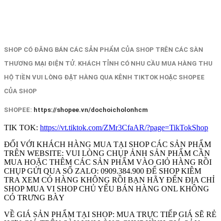
SHOP CÓ ĐĂNG BÁN CÁC SẢN PHẨM CỦA SHOP TRÊN CÁC SÀN
THƯƠNG MẠI ĐIỆN TỬ. KHÁCH TỈNH CÓ NHU CẦU MUA HÀNG THU
HỘ TIỀN VUI LÒNG ĐẶT HÀNG QUA KÊNH TIKTOK HOẶC SHOPEE
CỦA SHOP
SHOPEE:
https://shopee.vn/dochoicholonhcm
TIK TOK:
https://vt.tiktok.com/ZMr3CfaAR/?page=TikTokShop
ĐỐI VỚI KHÁCH HÀNG MUA TẠI SHOP CÁC SẢN PHẨM
TRÊN WEBSITE: VUI LÒNG CHỤP ẢNH SẢN PHẨM CẦN
MUA HOẶC THÊM CÁC SẢN PHẨM VÀO GIỎ HÀNG RỒI
CHỤP GỬI QUA SỐ ZALO: 0909.384.900 ĐỂ SHOP KIÊM
TRA XEM CÓ HÀNG KHÔNG RỒI BẠN HÃY ĐẾN ĐỊA CHỈ
SHOP MUA VI SHOP CHỦ YẾU BÁN HÀNG ONL KHÔNG
CÓ TRƯNG BÀY
VỀ GIÁ SẢN PHẨM TẠI SHOP: MUA TRỰC TIẾP GIÁ SẼ RẺ