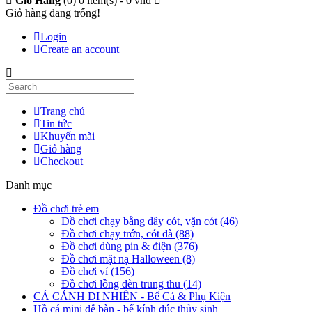
Giỏ Hàng
(0)
0 item(s) - 0 vnđ
Giỏ hàng đang trống!
Login
Create an account
Trang chủ
Tin tức
Khuyến mãi
Giỏ hàng
Checkout
Danh mục
Đồ chơi trẻ em
Đồ chơi chạy bằng dây cót, vặn cót (46)
Đồ chơi chạy trớn, cót đà (88)
Đồ chơi dùng pin & điện (376)
Đồ chơi mặt nạ Halloween (8)
Đồ chơi vỉ (156)
Đồ chơi lồng đèn trung thu (14)
CÁ CẢNH DI NHIÊN - Bể Cá & Phụ Kiện
Hồ cá mini để bàn - bể kính đúc thủy sinh