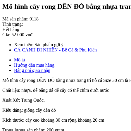
Mô hình cây rong DỀN ĐỎ bằng nhựa tran
Mã sản phẩm:
9118
Tình trạng:
Hết hàng
Giá:
52.000 vnđ
Xem thêm Sản phẩm gợi ý:
CÁ CẢNH DI NHIÊN - Bể Cá & Phụ Kiện
Mô tả
Hướng dẫn mua hàng
Bảng phí giao nhận
Mô hình cây rong DỀN ĐỎ bằng nhựa trang trí hồ cá Size 30 cm là loại
Chất liệu: nhựa, đế bằng đá để cây có thể chìm dưới nước
Xuất Xứ: Trung Quốc.
Kiểu dáng: giống cây dền đỏ
Kích thước: cây cao khoảng 30 cm rộng khoảng 20 cm
Trọng lượng sản phẩm: 200 gram