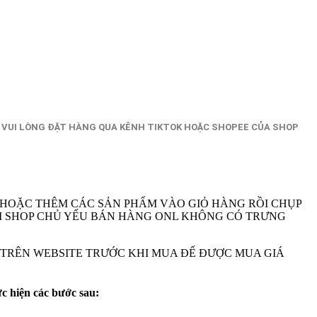
 VUI LÒNG ĐẶT HÀNG QUA KÊNH TIKTOK HOẶC SHOPEE CỦA SHOP
 HOẶC THÊM CÁC SẢN PHẨM VÀO GIỎ HÀNG RỒI CHỤP
A VI SHOP CHỦ YẾU BÁN HÀNG ONL KHÔNG CÓ TRƯNG
M TRÊN WEBSITE TRƯỚC KHI MUA ĐẾ ĐƯỢC MUA GIÁ
ực hiện các bước sau: