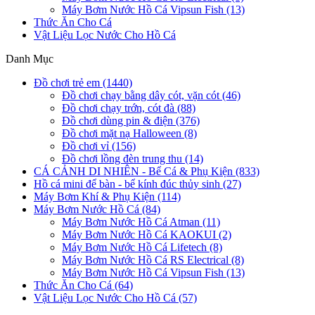
Máy Bơm Nước Hồ Cá Vipsun Fish (13)
Thức Ăn Cho Cá
Vật Liệu Lọc Nước Cho Hồ Cá
Danh Mục
Đồ chơi trẻ em (1440)
Đồ chơi chạy bằng dây cót, vặn cót (46)
Đồ chơi chạy trớn, cót đà (88)
Đồ chơi dùng pin & điện (376)
Đồ chơi mặt nạ Halloween (8)
Đồ chơi vỉ (156)
Đồ chơi lồng đèn trung thu (14)
CÁ CẢNH DI NHIÊN - Bể Cá & Phụ Kiện (833)
Hồ cá mini để bàn - bể kính đúc thủy sinh (27)
Máy Bơm Khí & Phụ Kiện (114)
Máy Bơm Nước Hồ Cá (84)
Máy Bơm Nước Hồ Cá Atman (11)
Máy Bơm Nước Hồ Cá KAOKUI (2)
Máy Bơm Nước Hồ Cá Lifetech (8)
Máy Bơm Nước Hồ Cá RS Electrical (8)
Máy Bơm Nước Hồ Cá Vipsun Fish (13)
Thức Ăn Cho Cá (64)
Vật Liệu Lọc Nước Cho Hồ Cá (57)