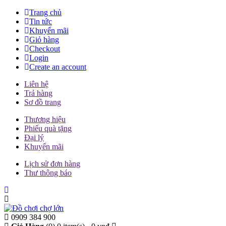
Trang chủ
Tin tức
Khuyến mãi
Giỏ hàng
Checkout
Login
Create an account
Liên hệ
Trả hàng
Sơ đồ trang
Thương hiệu
Phiếu quà tặng
Đại lý
Khuyến mãi
Lịch sử đơn hàng
Thư thông báo
0909 384 900