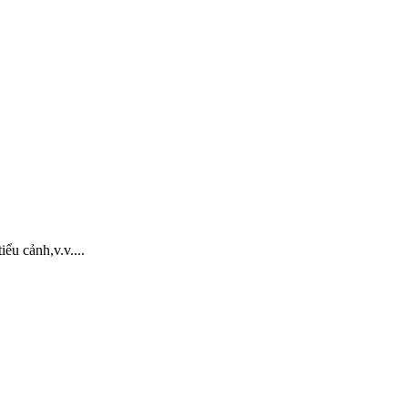
ểu cảnh,v.v....