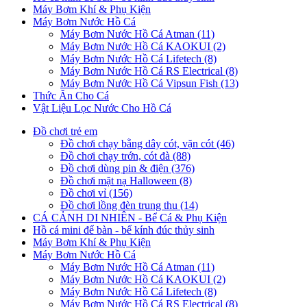
Máy Bơm Khí & Phụ Kiện
Máy Bơm Nước Hồ Cá
Máy Bơm Nước Hồ Cá Atman (11)
Máy Bơm Nước Hồ Cá KAOKUI (2)
Máy Bơm Nước Hồ Cá Lifetech (8)
Máy Bơm Nước Hồ Cá RS Electrical (8)
Máy Bơm Nước Hồ Cá Vipsun Fish (13)
Thức Ăn Cho Cá
Vật Liệu Lọc Nước Cho Hồ Cá
Đồ chơi trẻ em
Đồ chơi chạy bằng dây cót, vặn cót (46)
Đồ chơi chạy trớn, cót đà (88)
Đồ chơi dùng pin & điện (376)
Đồ chơi mặt nạ Halloween (8)
Đồ chơi vỉ (156)
Đồ chơi lồng đèn trung thu (14)
CÁ CẢNH DI NHIÊN - Bể Cá & Phụ Kiện
Hồ cá mini để bàn - bể kính đúc thủy sinh
Máy Bơm Khí & Phụ Kiện
Máy Bơm Nước Hồ Cá
Máy Bơm Nước Hồ Cá Atman (11)
Máy Bơm Nước Hồ Cá KAOKUI (2)
Máy Bơm Nước Hồ Cá Lifetech (8)
Máy Bơm Nước Hồ Cá RS Electrical (8)