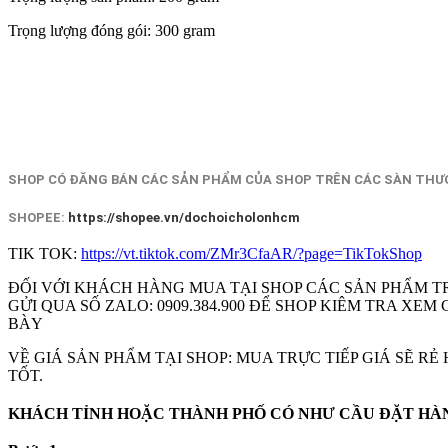
Trọng lượng đóng gói: 300 gram
SHOP CÓ ĐĂNG BÁN CÁC SẢN PHẨM CỦA SHOP TRÊN CÁC SÀN THƯƠ
SHOPEE:
https://shopee.vn/dochoicholonhcm
TIK TOK:
https://vt.tiktok.com/ZMr3CfaAR/?page=TikTokShop
ĐỐI VỚI KHÁCH HÀNG MUA TẠI SHOP CÁC SẢN PHẨM T
GỬI QUA SỐ ZALO: 0909.384.900 ĐỂ SHOP KIÊM TRA X
BÀY
VỀ GIÁ SẢN PHẨM TẠI SHOP: MUA TRỰC TIẾP GIÁ SẼ R
TỐT.
KHÁCH TỈNH HOẶC THÀNH PHỐ CÓ NHƯ CẦU ĐẶT HÀNG