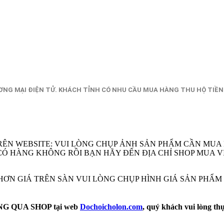
NG MẠI ĐIỆN TỬ. KHÁCH TỈNH CÓ NHU CẦU MUA HÀNG THU HỘ TIỀN
RÊN WEBSITE: VUI LÒNG CHỤP ẢNH SẢN PHẨM CẦN MUA
EM CÓ HÀNG KHÔNG RỒI BẠN HÃY ĐẾN ĐỊA CHỈ SHOP MU
Ẻ HƠN GIÁ TRÊN SÀN VUI LÒNG CHỤP HÌNH GIÁ SẢN PHẨ
 QUA SHOP tại web
Dochoicholon.com
, quý khách vui lòng th