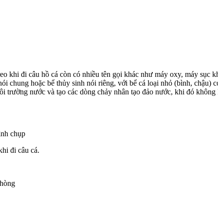
 khi đi câu hồ cá còn có nhiều tên gọi khác như máy oxy, máy sục kh
ói chung hoặc bể thủy sinh nói riêng, với bể cá loại nhỏ (bình, chậu)
ôi trường nước và tạo các dòng chảy nhân tạo đảo nước, khi đó không 
ình chụp
hi đi câu cá.
phòng