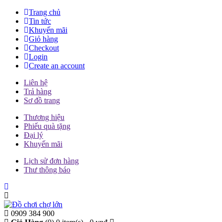
Trang chủ
Tin tức
Khuyến mãi
Giỏ hàng
Checkout
Login
Create an account
Liên hệ
Trả hàng
Sơ đồ trang
Thương hiệu
Phiếu quà tặng
Đại lý
Khuyến mãi
Lịch sử đơn hàng
Thư thông báo
0909 384 900