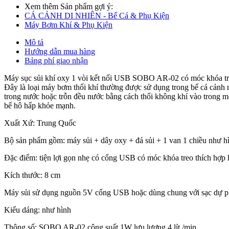
Xem thêm Sản phẩm gợi ý:
CÁ CẢNH DI NHIÊN - Bể Cá & Phụ Kiện
Máy Bơm Khí & Phụ Kiện
Mô tả
Hướng dẫn mua hàng
Bảng phí giao nhận
Máy sục sủi khí oxy 1 vòi kết nối USB SOBO AR-02 có móc khóa treo
Đây là loại máy bơm thổi khí thường được sử dụng trong bể cá cảnh n
trong nước hoặc trỗn đều nước bằng cách thổi không khí vào trong m
bể hô hấp khỏe mạnh.
Xuất Xứ: Trung Quốc
Bộ sản phẩm gồm: máy sủi + dây oxy + đá sủi + 1 van 1 chiều như h
Đặc điểm: tiện lợi gọn nhẹ có cổng USB có móc khóa treo thích hợp k
Kích thước: 8 cm
Máy sủi sử dụng nguồn 5V cổng USB hoặc dùng chung với sạc dự 
Kiểu dáng: như hình
Thông số: SOBO AR-02 công suất 1W lưu lượng 4 lít /min