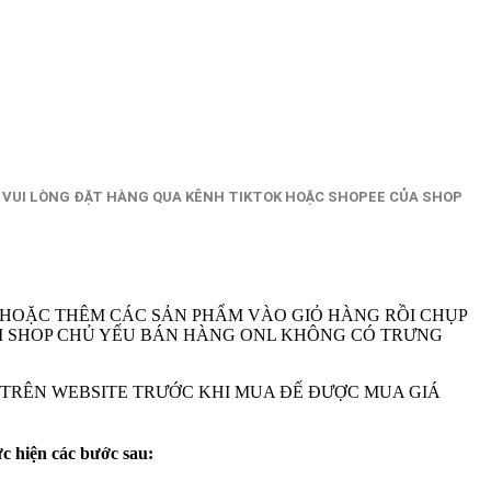
 VUI LÒNG ĐẶT HÀNG QUA KÊNH TIKTOK HOẶC SHOPEE CỦA SHOP
 HOẶC THÊM CÁC SẢN PHẨM VÀO GIỎ HÀNG RỒI CHỤP
A VI SHOP CHỦ YẾU BÁN HÀNG ONL KHÔNG CÓ TRƯNG
M TRÊN WEBSITE TRƯỚC KHI MUA ĐẾ ĐƯỢC MUA GIÁ
ực hiện các bước sau: