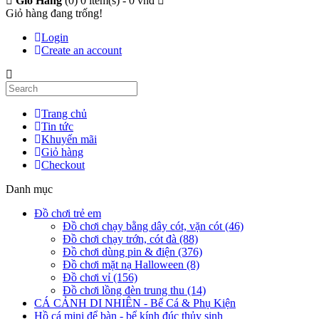
Giỏ Hàng
(0)
0 item(s) - 0 vnđ
Giỏ hàng đang trống!
Login
Create an account
Trang chủ
Tin tức
Khuyến mãi
Giỏ hàng
Checkout
Danh mục
Đồ chơi trẻ em
Đồ chơi chạy bằng dây cót, vặn cót (46)
Đồ chơi chạy trớn, cót đà (88)
Đồ chơi dùng pin & điện (376)
Đồ chơi mặt nạ Halloween (8)
Đồ chơi vỉ (156)
Đồ chơi lồng đèn trung thu (14)
CÁ CẢNH DI NHIÊN - Bể Cá & Phụ Kiện
Hồ cá mini để bàn - bể kính đúc thủy sinh