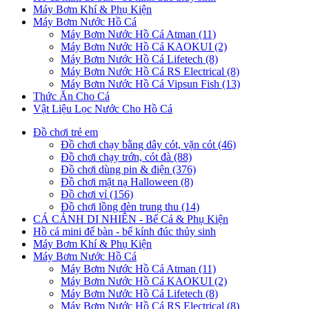
Máy Bơm Khí & Phụ Kiện
Máy Bơm Nước Hồ Cá
Máy Bơm Nước Hồ Cá Atman (11)
Máy Bơm Nước Hồ Cá KAOKUI (2)
Máy Bơm Nước Hồ Cá Lifetech (8)
Máy Bơm Nước Hồ Cá RS Electrical (8)
Máy Bơm Nước Hồ Cá Vipsun Fish (13)
Thức Ăn Cho Cá
Vật Liệu Lọc Nước Cho Hồ Cá
Đồ chơi trẻ em
Đồ chơi chạy bằng dây cót, vặn cót (46)
Đồ chơi chạy trớn, cót đà (88)
Đồ chơi dùng pin & điện (376)
Đồ chơi mặt nạ Halloween (8)
Đồ chơi vỉ (156)
Đồ chơi lồng đèn trung thu (14)
CÁ CẢNH DI NHIÊN - Bể Cá & Phụ Kiện
Hồ cá mini để bàn - bể kính đúc thủy sinh
Máy Bơm Khí & Phụ Kiện
Máy Bơm Nước Hồ Cá
Máy Bơm Nước Hồ Cá Atman (11)
Máy Bơm Nước Hồ Cá KAOKUI (2)
Máy Bơm Nước Hồ Cá Lifetech (8)
Máy Bơm Nước Hồ Cá RS Electrical (8)