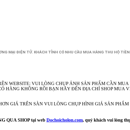
NG MẠI ĐIỆN TỬ. KHÁCH TỈNH CÓ NHU CẦU MUA HÀNG THU HỘ TIỀN
RÊN WEBSITE: VUI LÒNG CHỤP ẢNH SẢN PHẨM CẦN MUA
EM CÓ HÀNG KHÔNG RỒI BẠN HÃY ĐẾN ĐỊA CHỈ SHOP MU
Ẻ HƠN GIÁ TRÊN SÀN VUI LÒNG CHỤP HÌNH GIÁ SẢN PHẨ
 QUA SHOP tại web
Dochoicholon.com
, quý khách vui lòng th