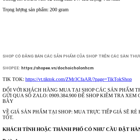
Trọng lượng sản phẩm: 200 gram
SHOP CÓ ĐĂNG BÁN CÁC SẢN PHẨM CỦA SHOP TRÊN CÁC SÀN THƯƠ
SHOPEE:
https://shopee.vn/dochoicholonhcm
TIK TOK:
https://vt.tiktok.com/ZMr3CfaAR/?page=TikTokShop
ĐỐI VỚI KHÁCH HÀNG MUA TẠI SHOP CÁC SẢN PHẨM T
GỬI QUA SỐ ZALO: 0909.384.900 ĐỂ SHOP KIÊM TRA X
BÀY
VỀ GIÁ SẢN PHẨM TẠI SHOP: MUA TRỰC TIẾP GIÁ SẼ R
TỐT.
KHÁCH TỈNH HOẶC THÀNH PHỐ CÓ NHƯ CẦU ĐẶT HÀNG