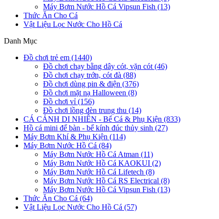
Máy Bơm Nước Hồ Cá Vipsun Fish (13)
Thức Ăn Cho Cá
Vật Liệu Lọc Nước Cho Hồ Cá
Danh Mục
Đồ chơi trẻ em (1440)
Đồ chơi chạy bằng dây cót, vặn cót (46)
Đồ chơi chạy trớn, cót đà (88)
Đồ chơi dùng pin & điện (376)
Đồ chơi mặt nạ Halloween (8)
Đồ chơi vỉ (156)
Đồ chơi lồng đèn trung thu (14)
CÁ CẢNH DI NHIÊN - Bể Cá & Phụ Kiện (833)
Hồ cá mini để bàn - bể kính đúc thủy sinh (27)
Máy Bơm Khí & Phụ Kiện (114)
Máy Bơm Nước Hồ Cá (84)
Máy Bơm Nước Hồ Cá Atman (11)
Máy Bơm Nước Hồ Cá KAOKUI (2)
Máy Bơm Nước Hồ Cá Lifetech (8)
Máy Bơm Nước Hồ Cá RS Electrical (8)
Máy Bơm Nước Hồ Cá Vipsun Fish (13)
Thức Ăn Cho Cá (64)
Vật Liệu Lọc Nước Cho Hồ Cá (57)