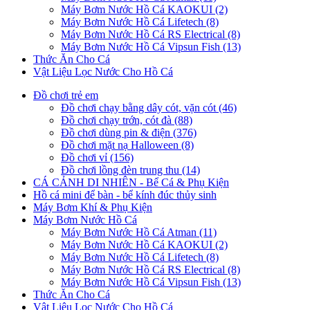
Máy Bơm Nước Hồ Cá KAOKUI (2)
Máy Bơm Nước Hồ Cá Lifetech (8)
Máy Bơm Nước Hồ Cá RS Electrical (8)
Máy Bơm Nước Hồ Cá Vipsun Fish (13)
Thức Ăn Cho Cá
Vật Liệu Lọc Nước Cho Hồ Cá
Đồ chơi trẻ em
Đồ chơi chạy bằng dây cót, vặn cót (46)
Đồ chơi chạy trớn, cót đà (88)
Đồ chơi dùng pin & điện (376)
Đồ chơi mặt nạ Halloween (8)
Đồ chơi vỉ (156)
Đồ chơi lồng đèn trung thu (14)
CÁ CẢNH DI NHIÊN - Bể Cá & Phụ Kiện
Hồ cá mini để bàn - bể kính đúc thủy sinh
Máy Bơm Khí & Phụ Kiện
Máy Bơm Nước Hồ Cá
Máy Bơm Nước Hồ Cá Atman (11)
Máy Bơm Nước Hồ Cá KAOKUI (2)
Máy Bơm Nước Hồ Cá Lifetech (8)
Máy Bơm Nước Hồ Cá RS Electrical (8)
Máy Bơm Nước Hồ Cá Vipsun Fish (13)
Thức Ăn Cho Cá
Vật Liệu Lọc Nước Cho Hồ Cá