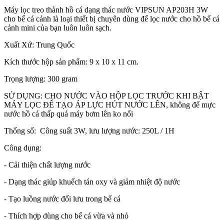
Máy lọc treo thành hồ cá dạng thác nước VIPSUN AP203H 3W
cho bể cá cảnh là loại thiết bị chuyên dùng để lọc nước cho hồ bể cá
cảnh mini của bạn luôn luôn sạch.
Xuất Xứ: Trung Quốc
Kích thước hộp sản phẩm: 9 x 10 x 11 cm.
Trọng lượng: 300 gram
SỬ DỤNG: CHO NƯỚC VÀO HỘP LỌC TRƯỚC KHI BẬT
MÁY LỌC ĐỂ TẠO ÁP LỰC HÚT NƯỚC LÊN, không để mực
nước hồ cá thấp quá máy bơm lên ko nổi
Thống số: Công suất 3W, lưu lượng nước: 250L / 1H
Công dụng:
- Cải thiện chất lượng nước
- Dạng thác giúp khuếch tán oxy và giảm nhiệt độ nước
- Tạo luồng nước đối lưu trong bể cá
- Thích hợp dùng cho bể cá vừa và nhỏ