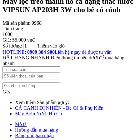
Máy lọc treo thành hồ cá dạng thác nước
VIPSUN AP203H 3W cho bể cá cảnh
Mã sản phẩm:
9968
Tình trạng:
1000
Giá:
55.000 vnđ
Số lượng:
Thêm vào giỏ
HOTLINE:
0909 384 900
Liên hệ ngay để được tư vấn
ĐẶT HÀNG NHANH
Điền thông tin bên dưới để mua hàng
nhanh
Gửi
Xem thêm Sản phẩm gợi ý:
CÁ CẢNH DI NHIÊN - Bể Cá & Phụ Kiện
Máy Bơm Nước Hồ Cá
Mô tả
Hướng dẫn mua hàng
Bảng phí giao nhận