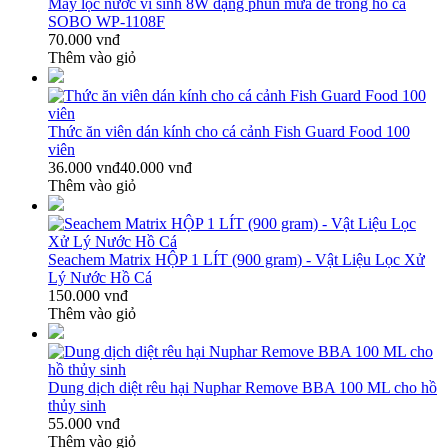
Máy lọc nước vi sinh 8W dạng phun mưa để trong hồ cá
SOBO WP-1108F
70.000 vnđ
Thêm vào giỏ
Thức ăn viên dán kính cho cá cảnh Fish Guard Food 100
viên
36.000 vnđ
40.000 vnđ
Thêm vào giỏ
Seachem Matrix HỘP 1 LÍT (900 gram) - Vật Liệu Lọc Xử
Lý Nước Hồ Cá
150.000 vnđ
Thêm vào giỏ
Dung dịch diệt rêu hại Nuphar Remove BBA 100 ML cho hồ
thủy sinh
55.000 vnđ
Thêm vào giỏ