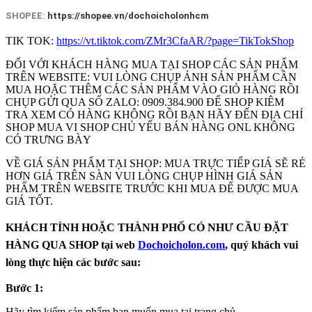
SHOPEE:
https://shopee.vn/dochoicholonhcm
TIK TOK:
https://vt.tiktok.com/ZMr3CfaAR/?page=TikTokShop
ĐỐI VỚI KHÁCH HÀNG MUA TẠI SHOP CÁC SẢN PHẨM
TRÊN WEBSITE: VUI LÒNG CHỤP ẢNH SẢN PHẨM CẦN
MUA HOẶC THÊM CÁC SẢN PHẨM VÀO GIỎ HÀNG RỒI
CHỤP GỬI QUA SỐ ZALO: 0909.384.900 ĐỂ SHOP KIÊM
TRA XEM CÓ HÀNG KHÔNG RỒI BẠN HÃY ĐẾN ĐỊA CHỈ
SHOP MUA VI SHOP CHỦ YẾU BÁN HÀNG ONL KHÔNG
CÓ TRƯNG BÀY
VỀ GIÁ SẢN PHẨM TẠI SHOP: MUA TRỰC TIẾP GIÁ SẼ RẺ
HƠN GIÁ TRÊN SÀN VUI LÒNG CHỤP HÌNH GIÁ SẢN
PHẨM TRÊN WEBSITE TRƯỚC KHI MUA ĐẾ ĐƯỢC MUA
GIÁ TỐT.
KHÁCH TỈNH HOẶC THÀNH PHỐ CÓ NHƯ CẦU ĐẶT
HÀNG QUA SHOP tại web
Dochoicholon.com
, quý khách vui
lòng thực hiện các bước sau:
Bước 1:
Hãy tìm kiếm sản phẩm bạn muốn mua tại trang chủ.