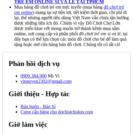
TRẺ EM ONLINE SỈ VÀ LẺ TẠI TPHCM
Mua hàng đồ chơi trẻ em trực tuyến (mua hàng
đồ chơi trẻ
em online
) mang lại sự tiện lợi, tiết kiệm thời gian, chi phí đi
lại, thế nhưng người tiêu dùng Việt Nam vẫn chưa tận hưởng
được những tiện ích đó. Chính vì vậy Đồ Chơi Chợ Lớn
được triển khai với mong muốn trở thành kênh mua sắm
online, nơi cung cấp và phân phối
đồ chơi trẻ em sỉ và lẻ
, tại
đây bạn có thể lựa chọn các món đồ chơi cho bé để làm quà
tặng hoặc mở cửa hàng bán đồ chơi. Chúng tôi có tất cả!
Phản hồi dịch vụ
0909.384.900
Ms Vi
vinguyen2302@gmail.com
Giới thiệu - Hợp tác
Bán buôn - Bán Sỉ
Cung cấp hàng cho dochoicholon.com
Giờ làm việc