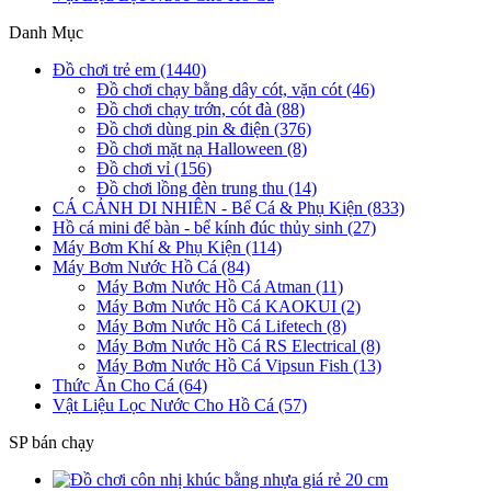
Danh Mục
Đồ chơi trẻ em (1440)
Đồ chơi chạy bằng dây cót, vặn cót (46)
Đồ chơi chạy trớn, cót đà (88)
Đồ chơi dùng pin & điện (376)
Đồ chơi mặt nạ Halloween (8)
Đồ chơi vỉ (156)
Đồ chơi lồng đèn trung thu (14)
CÁ CẢNH DI NHIÊN - Bể Cá & Phụ Kiện (833)
Hồ cá mini để bàn - bể kính đúc thủy sinh (27)
Máy Bơm Khí & Phụ Kiện (114)
Máy Bơm Nước Hồ Cá (84)
Máy Bơm Nước Hồ Cá Atman (11)
Máy Bơm Nước Hồ Cá KAOKUI (2)
Máy Bơm Nước Hồ Cá Lifetech (8)
Máy Bơm Nước Hồ Cá RS Electrical (8)
Máy Bơm Nước Hồ Cá Vipsun Fish (13)
Thức Ăn Cho Cá (64)
Vật Liệu Lọc Nước Cho Hồ Cá (57)
SP bán chạy