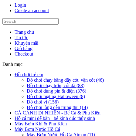
Login
Create an account
Trang chủ
Tin tức
Khuyến mãi
Giỏ hàng
Checkout
Danh mục
Đồ chơi trẻ em
Đồ chơi chạy bằng dây cót, vặn cót (46)
Đồ chơi chạy trớn, cót đà (88)
Đồ chơi dùng pin & điện (376)
Đồ chơi mặt nạ Halloween (8)
Đồ chơi vỉ (156)
Đồ chơi lồng đèn trung thu (14)
CÁ CẢNH DI NHIÊN - Bể Cá & Phụ Kiện
Hồ cá mini để bàn - bể kính đúc thủy sinh
Máy Bơm Khí & Phụ Kiện
Máy Bơm Nước Hồ Cá
Máy Bơm Nước Hồ Cá Atman (11)