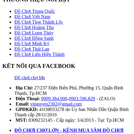
Đồ Chơi Trung Quốc
Đồ Chơi Việt Nam
Đồ Chơi Tlog Thành Lộc
Đồ Chơi Hoàng Thu
Đồ Chơi Long Thủy
Đồ Chơi Đồng Sanh
Đồ Chơi Minh Ký
Đồ Chơi Thái Lan
Đồ Chơi Liên Hiệp Thành
KẾT NỐI QUA FACEBOOK
Đồ chơi chợ lớn
Địa Chỉ:
27/237 Điện Biên Phủ, Phường 15, Quận Bình
Thạnh, Tp.HCM
Điện Thoại:
0909.384.900
-
0903.596.829
- (ZALO)
Email:
vinguyen2302@gmail.com
GPĐKKD:
41O8033278 do Ủy ban Nhân Dân Quận Bình
Thạnh cấp 28/11/2016
MST:
8309232145 - Cấp ngày: 3/4/2013 - Tại: Tp.HCM
ĐỒ CHƠI CHỢ LỚN - KÊNH MUA SẮM ĐỒ CHƠI