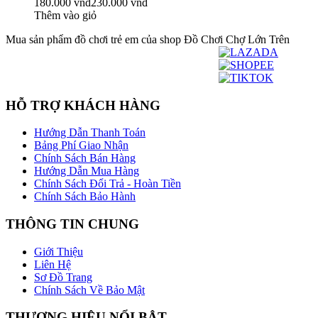
180.000 vnđ
230.000 vnđ
Thêm vào giỏ
Mua sản phẩm đồ chơi trẻ em của shop Đồ Chơi Chợ Lớn Trên
HỖ TRỢ KHÁCH HÀNG
Hướng Dẫn Thanh Toán
Bảng Phí Giao Nhận
Chính Sách Bán Hàng
Hướng Dẫn Mua Hàng
Chính Sách Đổi Trả - Hoàn Tiền
Chính Sách Bảo Hành
THÔNG TIN CHUNG
Giới Thiệu
Liên Hệ
Sơ Đồ Trang
Chính Sách Về Bảo Mật
THƯƠNG HIỆU NỔI BẬT