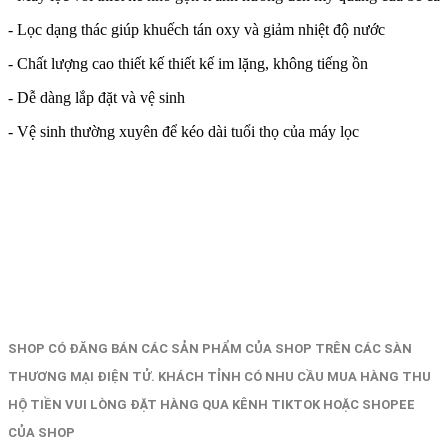
- Lọc dạng thác giúp khuếch tán oxy và giảm nhiệt độ nước
- Chất lượng cao thiết kế thiết kế im lặng, không tiếng ồn
- Dễ dàng lắp đặt và vệ sinh
- Vệ sinh thường xuyên để kéo dài tuổi thọ của máy lọc
SHOP CÓ ĐĂNG BÁN CÁC SẢN PHẨM CỦA SHOP TRÊN CÁC SÀN
THƯƠNG MẠI ĐIỆN TỬ. KHÁCH TỈNH CÓ NHU CẦU MUA HÀNG THU
HỘ TIỀN VUI LÒNG ĐẶT HÀNG QUA KÊNH TIKTOK HOẶC SHOPEE
CỦA SHOP