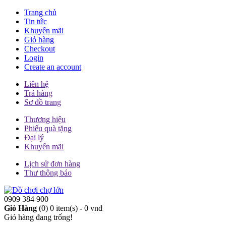
Trang chủ
Tin tức
Khuyến mãi
Giỏ hàng
Checkout
Login
Create an account
Liên hệ
Trả hàng
Sơ đồ trang
Thương hiệu
Phiếu quà tặng
Đại lý
Khuyến mãi
Lịch sử đơn hàng
Thư thông báo
0909 384 900
Giỏ Hàng
(0)
0 item(s) - 0 vnđ
Giỏ hàng đang trống!