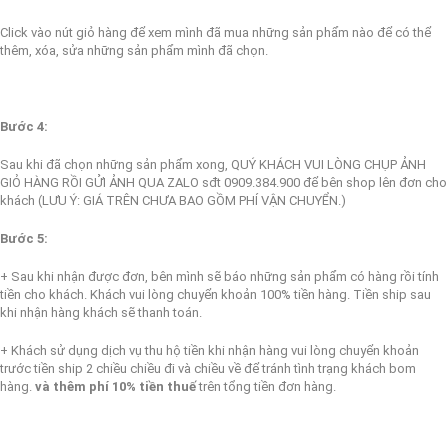
Click vào nút giỏ hàng để xem mình đã mua những sản phẩm nào để có thể
thêm, xóa, sửa những sản phẩm mình đã chọn.
Bước 4:
Sau khi đã chọn những sản phẩm xong, QUÝ KHÁCH VUI LÒNG CHỤP ẢNH
GIỎ HÀNG RỒI GỬI ẢNH QUA ZALO sđt 0909.384.900 để bên shop lên đơn cho
khách (
LƯU Ý: GIÁ TRÊN CHƯA BAO GỒM PHÍ VẬN CHUYỂN.)
Bước 5:
+ Sau khi nhận được đơn, bên mình sẽ báo những sản phẩm có hàng rồi tính
tiền cho khách. Khách vui lòng chuyển khoản 100% tiền hàng. Tiền ship sau
khi nhận hàng khách sẽ thanh toán.
+ Khách sử dụng dịch vụ thu hộ tiền khi nhận hàng vui lòng chuyển khoản
trước tiền ship 2 chiều chiều đi và chiều về để tránh tình trạng khách bom
hàng.
và thêm phí 10% tiền thuế
trên tổng tiền đơn hàng.