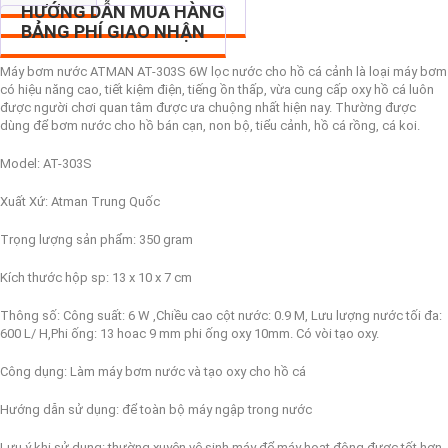
HƯỚNG DẪN MUA HÀNG
BẢNG PHÍ GIAO NHẬN
Máy bơm nước ATMAN AT-303S 6W lọc nước cho hồ cá cảnh là loại máy bơm
có hiệu năng cao, tiết kiệm điện, tiếng ồn thấp, vừa cung cấp oxy hồ cá luôn
được người chơi quan tâm được ưa chuộng nhất hiện nay. Thường được
dùng để bơm nước cho hồ bán cạn, non bộ, tiểu cảnh, hồ cá rồng, cá koi.
Model: AT-303S
Xuất Xứ: Atman Trung Quốc
Trọng lượng sản phẩm: 350 gram
Kích thước hộp sp: 13 x 10 x 7 cm
Thông số: Công suất: 6 W ,Chiều cao cột nước: 0.9 M, Lưu lượng nước tối đa:
600 L/ H,Phi ống: 13 hoac 9 mm phi ống oxy 10mm. Có vòi tạo oxy.
Công dụng: Làm máy bơm nước và tạo oxy cho hồ cá
Hướng dẫn sử dụng: để toàn bộ máy ngập trong nước
Lưu ý khi sử dụng: thường xuyên vệ sinh máy để máy hoạt động được tốt hơn,