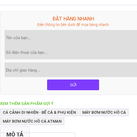
ĐẶT HÀNG NHANH
Điền thông tin bên dưới để mua hàng nhanh
GỬI
XEM THÊM SẢN PHẨM GỢI Ý:
CÁ CẢNH DI NHIÊN - BỂ CÁ & PHỤ KIỆN
MÁY BƠM NƯỚC HỒ CÁ
MÁY BƠM NƯỚC HỒ CÁ ATMAN
MÔ TẢ