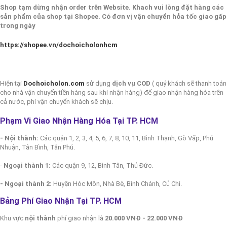
Shop tạm dừng nhận order trên Website. Khach vui lòng đặt hàng các
sản phẩm của shop tại Shopee. Có đơn vị vận chuyển hỏa tốc giao gấp
trong ngày
https://shopee.vn/dochoicholonhcm
Hiện tại
Dochoicholon.com
sử dụng
dịch vụ COD
( quý khách sẽ thanh toán
cho nhà vận chuyển tiền hàng sau khi nhận hàng) để giao nhận hàng hóa trên
cả nước, phí vận chuyển khách sẽ chịu.
Phạm Vi Giao Nhận Hàng Hóa Tại TP. HCM
- Nội thành:
Các quận 1, 2, 3, 4, 5, 6, 7, 8, 10, 11, Bình Thạnh, Gò Vấp, Phú
Nhuận, Tân Bình, Tân Phú.
-
Ngoại thành 1:
Các quận 9, 12, Bình Tân, Thủ Đức.
- Ngoại thành 2:
Huyện Hóc Môn, Nhà Bè, Bình Chánh, Củ Chi.
Bảng Phí Giao Nhận Tại TP. HCM
Khu vực
nội thành
phí giao nhận là
20.000 VNĐ - 22.000 VNĐ