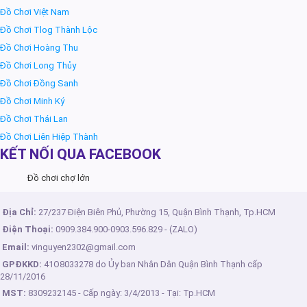
Đồ Chơi Việt Nam
Đồ Chơi Tlog Thành Lộc
Đồ Chơi Hoàng Thu
Đồ Chơi Long Thủy
Đồ Chơi Đồng Sanh
Đồ Chơi Minh Ký
Đồ Chơi Thái Lan
Đồ Chơi Liên Hiệp Thành
KẾT NỐI QUA FACEBOOK
Đồ chơi chợ lớn
Địa Chỉ:
27/237 Điện Biên Phủ, Phường 15, Quận Bình Thạnh, Tp.HCM
Điện Thoại:
0909.384.900
-
0903.596.829
- (ZALO)
Email:
vinguyen2302@gmail.com
GPĐKKD:
41O8033278 do Ủy ban Nhân Dân Quận Bình Thạnh cấp
28/11/2016
MST:
8309232145 - Cấp ngày: 3/4/2013 - Tại: Tp.HCM