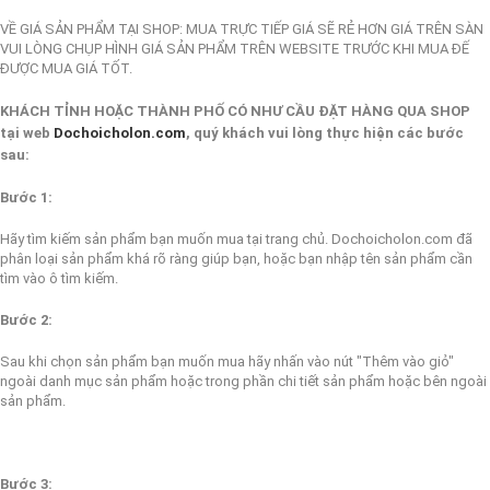
VỀ GIÁ SẢN PHẨM TẠI SHOP: MUA TRỰC TIẾP GIÁ SẼ RẺ HƠN GIÁ TRÊN SÀN
VUI LÒNG CHỤP HÌNH GIÁ SẢN PHẨM TRÊN WEBSITE TRƯỚC KHI MUA ĐẾ
ĐƯỢC MUA GIÁ TỐT.
KHÁCH TỈNH HOẶC THÀNH PHỐ CÓ NHƯ CẦU ĐẶT HÀNG QUA SHOP
tại web
Dochoicholon.com
, quý khách vui lòng thực hiện các bước
sau:
Bước 1:
Hãy tìm kiếm sản phẩm bạn muốn mua tại trang chủ. Dochoicholon.com đã
phân loại sản phẩm khá rõ ràng giúp bạn, hoặc bạn nhập tên sản phẩm cần
tìm vào ô tìm kiếm.
Bước 2:
Sau khi chọn sản phẩm bạn muốn mua hãy nhấn vào nút "Thêm vào giỏ"
ngoài danh mục sản phẩm hoặc trong phần chi tiết sản phẩm hoặc bên ngoài
sản phẩm.
Bước 3: