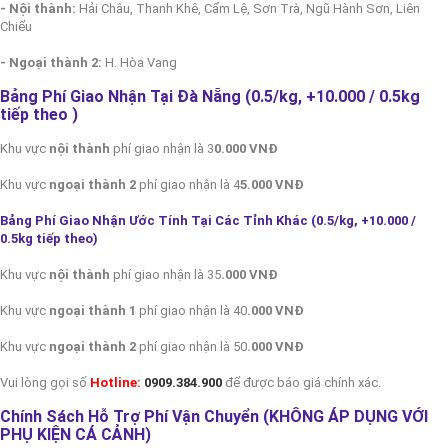
- Nội thành:
Hải Châu, Thanh Khê, Cẩm Lệ, Sơn Trà, Ngũ Hành Sơn, Liên
Chiểu
- Ngoại thành 2:
H. Hòa Vang
Bảng Phí Giao Nhận Tại Đà Nẵng (0.5/kg, +10.000 / 0.5kg
tiếp theo
)
Khu vực
nội thành
phí giao nhận là 3
0.000 VNĐ
Khu vực
ngoại thành 2
phí giao nhận là 4
5.000 VNĐ
Bảng Phí Giao Nhận Ước Tính Tại Các Tỉnh Khác (0.5/kg, +10.000 /
0.5kg tiếp theo
)
Khu vực
nội thành
phí giao nhận là 35
.000 VNĐ
Khu vực
ngoại thành 1
phí giao nhận là 40
.000 VNĐ
Khu vực
ngoại thành 2
phí giao nhận là 50
.000 VNĐ
Vui lòng gọi số
Hotline:
0909.384.900
để được báo giá chính xác.
Chính Sách Hỗ Trợ Phí Vận Chuyển (KHÔNG ÁP DỤNG VỚI
PHỤ KIỆN CÁ CẢNH)