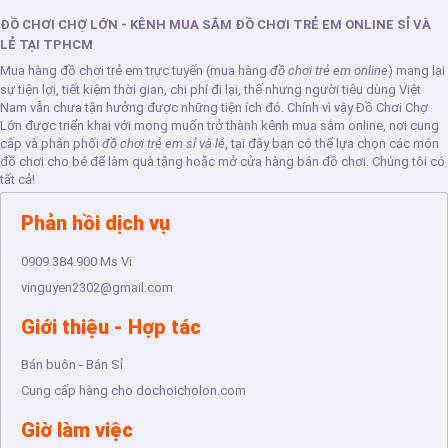
ĐỒ CHƠI CHỢ LỚN - KÊNH MUA SẮM ĐỒ CHƠI TRẺ EM ONLINE SỈ VÀ
LẺ TẠI TPHCM
Mua hàng đồ chơi trẻ em trực tuyến (mua hàng
đồ chơi trẻ em online
) mang lại
sự tiện lợi, tiết kiệm thời gian, chi phí đi lại, thế nhưng người tiêu dùng Việt
Nam vẫn chưa tận hưởng được những tiện ích đó. Chính vì vậy Đồ Chơi Chợ
Lớn được triển khai với mong muốn trở thành kênh mua sắm online, nơi cung
cấp và phân phối
đồ chơi trẻ em sỉ và lẻ
, tại đây bạn có thể lựa chọn các món
đồ chơi cho bé để làm quà tặng hoặc mở cửa hàng bán đồ chơi. Chúng tôi có
tất cả!
Phản hồi dịch vụ
0909.384.900
Ms Vi
vinguyen2302@gmail.com
Giới thiệu - Hợp tác
Bán buôn - Bán Sỉ
Cung cấp hàng cho dochoicholon.com
Giờ làm việc