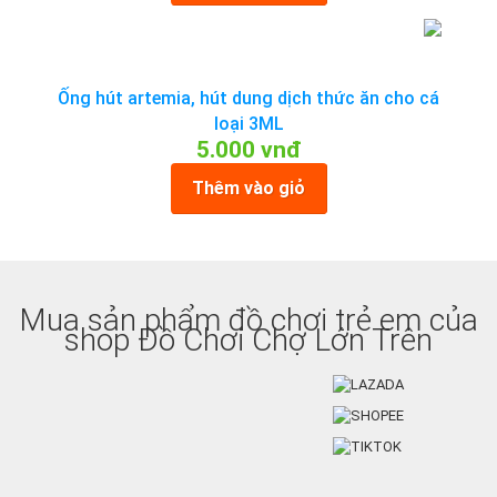
Ống hút artemia, hút dung dịch thức ăn cho cá
loại 3ML
5.000 vnđ
Thêm vào giỏ
Mua sản phẩm đồ chơi trẻ em của
shop Đồ Chơi Chợ Lớn Trên