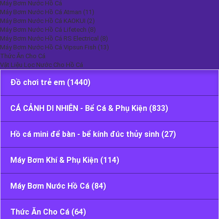
Máy Bơm Nước Hồ Cá
Máy Bơm Nước Hồ Cá Atman (11)
Máy Bơm Nước Hồ Cá KAOKUI (2)
Máy Bơm Nước Hồ Cá Lifetech (8)
Máy Bơm Nước Hồ Cá RS Electrical (8)
Máy Bơm Nước Hồ Cá Vipsun Fish (13)
Danh Mục
Thức Ăn Cho Cá
Vật Liệu Lọc Nước Cho Hồ Cá
Đồ chơi trẻ em (1440)
CÁ CẢNH DI NHIÊN - Bể Cá & Phụ Kiện (833)
Hồ cá mini để bàn - bể kính đúc thủy sinh (27)
Máy Bơm Khí & Phụ Kiện (114)
Máy Bơm Nước Hồ Cá (84)
Thức Ăn Cho Cá (64)