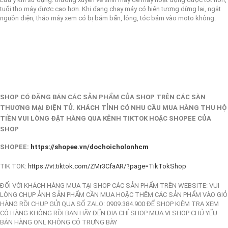
tuổi thọ máy được cao hơn. Khi đang chạy máy có hiện tượng dừng lại, ngắt
nguồn điện, tháo máy xem có bị bám bẩn, lông, tóc bám vào moto không.
SHOP CÓ ĐĂNG BÁN CÁC SẢN PHẨM CỦA SHOP TRÊN CÁC SÀN
THƯƠNG MẠI ĐIỆN TỬ. KHÁCH TỈNH CÓ NHU CẦU MUA HÀNG THU HỘ
TIỀN VUI LÒNG ĐẶT HÀNG QUA KÊNH TIKTOK HOẶC SHOPEE CỦA
SHOP
SHOPEE:
https://shopee.vn/dochoicholonhcm
TIK TOK:
https://vt.tiktok.com/ZMr3CfaAR/?page=TikTokShop
ĐỐI VỚI KHÁCH HÀNG MUA TẠI SHOP CÁC SẢN PHẨM TRÊN WEBSITE: VUI
LÒNG CHỤP ẢNH SẢN PHẨM CẦN MUA HOẶC THÊM CÁC SẢN PHẨM VÀO GIỎ
HÀNG RỒI CHỤP GỬI QUA SỐ ZALO: 0909.384.900 ĐỂ SHOP KIÊM TRA XEM
CÓ HÀNG KHÔNG RỒI BẠN HÃY ĐẾN ĐỊA CHỈ SHOP MUA VI SHOP CHỦ YẾU
BÁN HÀNG ONL KHÔNG CÓ TRƯNG BÀY