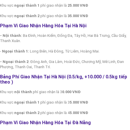
Khu vực
ngoại thành 1
phí giao nhận là
25.000 VNĐ
Khu vực
ngoại thành 2
phí giao nhận là
35.000 VNĐ
Phạm Vi Giao Nhận Hàng Hóa Tại Hà Nội
- Nội thành:
Ba Đình, Hoàn Kiếm, Đống Đa, Tây Hồ, Hai Bà Trưng, Cầu Giấy,
Thanh Xuân.
-
Ngoại thành 1:
Long Biên, Hà Đông, Từ Liêm, Hoàng Mai.
- Ngoại thành 2:
Đông Anh, Gia Lâm, Hoài Đức, Chương Mỹ, Mê Linh, Đan
Phượng, Thanh Oai, Thanh Trì.
Bảng Phí Giao Nhận Tại Hà Nội (0.5/kg, +10.000 / 0.5kg tiếp
theo
)
Khu vực
nội thành
phí giao nhận là 3
0.000 VNĐ
Khu vực
ngoại thành 1
phí giao nhận là 3
5.000 VNĐ
Khu vực
ngoại thành 2
phí giao nhận là 4
5.000 VNĐ
Phạm Vi Giao Nhận Hàng Hóa Tại Đà Nẵng