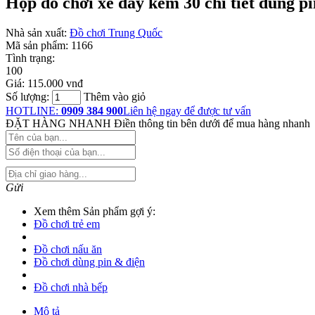
Hộp đồ chơi xe đẩy kem 30 chi tiết dùng p
Nhà sản xuất:
Đồ chơi Trung Quốc
Mã sản phẩm:
1166
Tình trạng:
100
Giá:
115.000 vnđ
Số lượng:
Thêm vào giỏ
HOTLINE:
0909 384 900
Liên hệ ngay để được tư vấn
ĐẶT HÀNG NHANH
Điền thông tin bên dưới để mua hàng nhanh
Gửi
Xem thêm Sản phẩm gợi ý:
Đồ chơi trẻ em
Đồ chơi nấu ăn
Đồ chơi dùng pin & điện
Đồ chơi nhà bếp
Mô tả