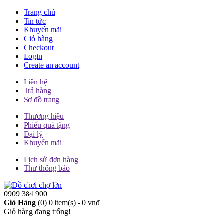
Trang chủ
Tin tức
Khuyến mãi
Giỏ hàng
Checkout
Login
Create an account
Liên hệ
Trả hàng
Sơ đồ trang
Thương hiệu
Phiếu quà tặng
Đại lý
Khuyến mãi
Lịch sử đơn hàng
Thư thông báo
0909 384 900
Giỏ Hàng
(0)
0 item(s) - 0 vnđ
Giỏ hàng đang trống!