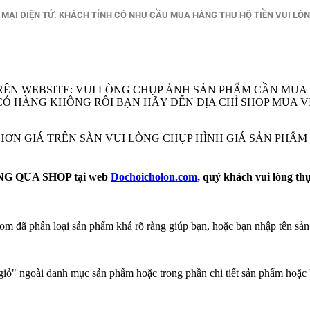
ẠI ĐIỆN TỬ. KHÁCH TỈNH CÓ NHU CẦU MUA HÀNG THU HỘ TIỀN VUI LÒ
RÊN WEBSITE: VUI LÒNG CHỤP ẢNH SẢN PHẨM CẦN MUA
EM CÓ HÀNG KHÔNG RỒI BẠN HÃY ĐẾN ĐỊA CHỈ SHOP MU
Ẻ HƠN GIÁ TRÊN SÀN VUI LÒNG CHỤP HÌNH GIÁ SẢN PHẨ
 QUA SHOP tại web
Dochoicholon.com
, quý khách vui lòng th
m đã phân loại sản phẩm khá rõ ràng giúp bạn, hoặc bạn nhập tên sản
ỏ" ngoài danh mục sản phẩm hoặc trong phần chi tiết sản phẩm hoặc 