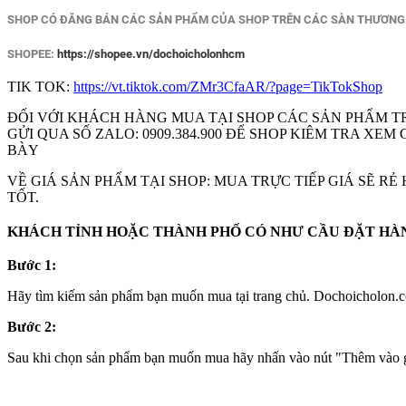
SHOP CÓ ĐĂNG BÁN CÁC SẢN PHẨM CỦA SHOP TRÊN CÁC SÀN THƯƠNG M
SHOPEE:
https://shopee.vn/dochoicholonhcm
TIK TOK:
https://vt.tiktok.com/ZMr3CfaAR/?page=TikTokShop
ĐỐI VỚI KHÁCH HÀNG MUA TẠI SHOP CÁC SẢN PHẨM T
GỬI QUA SỐ ZALO: 0909.384.900 ĐỂ SHOP KIÊM TRA X
BÀY
VỀ GIÁ SẢN PHẨM TẠI SHOP: MUA TRỰC TIẾP GIÁ SẼ R
TỐT.
KHÁCH TỈNH HOẶC THÀNH PHỐ CÓ NHƯ CẦU ĐẶT HÀNG
Bước 1:
Hãy tìm kiếm sản phẩm bạn muốn mua tại trang chủ. Dochoicholon.co
Bước 2:
Sau khi chọn sản phẩm bạn muốn mua hãy nhấn vào nút "Thêm vào gi