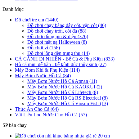
Danh Mục
Đồ chơi trẻ em (1440)
Đồ chơi chạy bằng dây cót, vặn cót (46)
Đồ chơi chạy trớn, cót đà (88)
Đồ chơi dùng pin & điện (376)
Đồ chơi mặt nạ Halloween (8)
Đồ chơi vỉ (156)
Đồ chơi lồng đèn trung thu (14)
CÁ CẢNH DI NHIÊN - Bể Cá & Phụ Kiện (833)
Hồ cá mini để bàn - bể kính đúc thủy sinh (27)
Máy Bơm Khí & Phụ Kiện (114)
Máy Bơm Nước Hồ Cá (84)
Máy Bơm Nước Hồ Cá Atman (11)
Máy Bơm Nước Hồ Cá KAOKUI (2)
Máy Bơm Nước Hồ Cá Lifetech (8)
Máy Bơm Nước Hồ Cá RS Electrical (8)
Máy Bơm Nước Hồ Cá Vipsun Fish (13)
Thức Ăn Cho Cá (64)
Vật Liệu Lọc Nước Cho Hồ Cá (57)
SP bán chạy