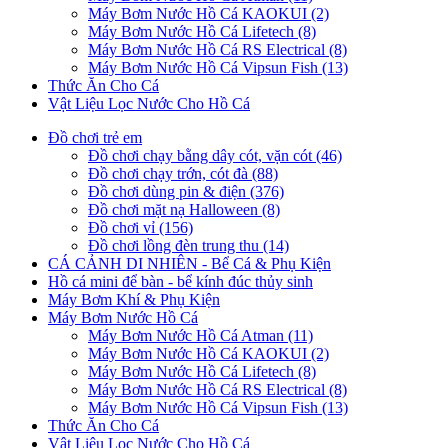
Máy Bơm Nước Hồ Cá KAOKUI (2)
Máy Bơm Nước Hồ Cá Lifetech (8)
Máy Bơm Nước Hồ Cá RS Electrical (8)
Máy Bơm Nước Hồ Cá Vipsun Fish (13)
Thức Ăn Cho Cá
Vật Liệu Lọc Nước Cho Hồ Cá
Đồ chơi trẻ em
Đồ chơi chạy bằng dây cót, vặn cót (46)
Đồ chơi chạy trớn, cót đà (88)
Đồ chơi dùng pin & điện (376)
Đồ chơi mặt nạ Halloween (8)
Đồ chơi vỉ (156)
Đồ chơi lồng đèn trung thu (14)
CÁ CẢNH DI NHIÊN - Bể Cá & Phụ Kiện
Hồ cá mini để bàn - bể kính đúc thủy sinh
Máy Bơm Khí & Phụ Kiện
Máy Bơm Nước Hồ Cá
Máy Bơm Nước Hồ Cá Atman (11)
Máy Bơm Nước Hồ Cá KAOKUI (2)
Máy Bơm Nước Hồ Cá Lifetech (8)
Máy Bơm Nước Hồ Cá RS Electrical (8)
Máy Bơm Nước Hồ Cá Vipsun Fish (13)
Thức Ăn Cho Cá
Vật Liệu Lọc Nước Cho Hồ Cá