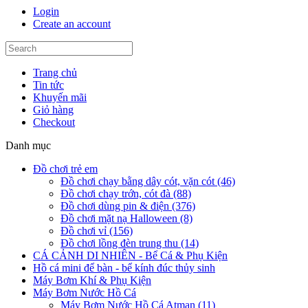
Login
Create an account
Trang chủ
Tin tức
Khuyến mãi
Giỏ hàng
Checkout
Danh mục
Đồ chơi trẻ em
Đồ chơi chạy bằng dây cót, vặn cót (46)
Đồ chơi chạy trớn, cót đà (88)
Đồ chơi dùng pin & điện (376)
Đồ chơi mặt nạ Halloween (8)
Đồ chơi vỉ (156)
Đồ chơi lồng đèn trung thu (14)
CÁ CẢNH DI NHIÊN - Bể Cá & Phụ Kiện
Hồ cá mini để bàn - bể kính đúc thủy sinh
Máy Bơm Khí & Phụ Kiện
Máy Bơm Nước Hồ Cá
Máy Bơm Nước Hồ Cá Atman (11)