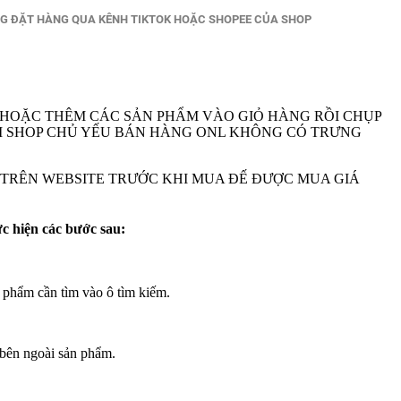
NG ĐẶT HÀNG QUA KÊNH TIKTOK HOẶC SHOPEE CỦA SHOP
 HOẶC THÊM CÁC SẢN PHẨM VÀO GIỎ HÀNG RỒI CHỤP
A VI SHOP CHỦ YẾU BÁN HÀNG ONL KHÔNG CÓ TRƯNG
M TRÊN WEBSITE TRƯỚC KHI MUA ĐẾ ĐƯỢC MUA GIÁ
ực hiện các bước sau:
 phẩm cần tìm vào ô tìm kiếm.
bên ngoài sản phẩm.