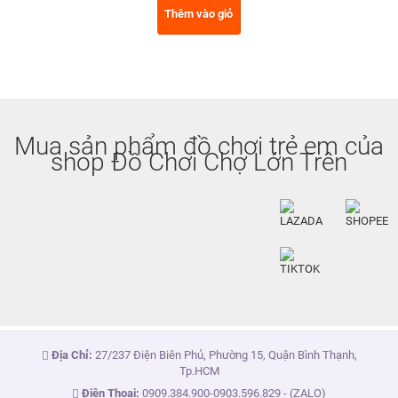
Thêm vào giỏ
Mua sản phẩm đồ chơi trẻ em của
shop Đồ Chơi Chợ Lớn Trên
Địa Chỉ:
27/237 Điện Biên Phủ, Phường 15, Quận Bình Thạnh,
Tp.HCM
Điện Thoại:
0909.384.900
-
0903.596.829
- (ZALO)