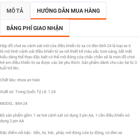
MÔ TẢ
HƯỚNG DẪN MUA HÀNG
BẢNG PHÍ GIAO NHẬN
Hộp đồ chơi xe cảnh sát mở cửa điều khiển từ xa có đèn 869-24 là loại xe ô
tô mô hình cảnh sát điều khiển từ xa với thiết kế màu sắc tươi sáng, bắt mắt
kiểu dáng thể thao đặc biệt có thể mở đóng cửa chắc chắn sẽ là món đồ chơi
trẻ em điều khiển từ xa được các bé yêu thích. Sản phẩm dành cho các bé từ 3
tuổi trở lên.
Chất liệu: nhựa an toàn
Xuất xứ: Trung Quốc Tỷ Lệ: 1:24
MODEL: 869-24
Bộ sản phẩm gồm: 1 xe hơi cảnh sát sử dụng 3 pin AA, 1 cần điều khiển sử
dụng 2 pin AA
Đặc điểm nổi bậc: tiến, lùi, trái , phải, mở đóng cửa tự động, có đèn xe