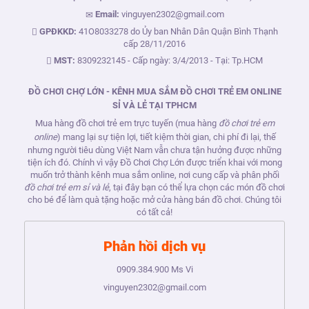
Email:
vinguyen2302@gmail.com
GPĐKKD:
41O8033278 do Ủy ban Nhân Dân Quận Bình Thạnh
cấp 28/11/2016
MST:
8309232145 - Cấp ngày: 3/4/2013 - Tại: Tp.HCM
ĐỒ CHƠI CHỢ LỚN - KÊNH MUA SẮM ĐỒ CHƠI TRẺ EM ONLINE
SỈ VÀ LẺ TẠI TPHCM
Mua hàng đồ chơi trẻ em trực tuyến (mua hàng
đồ chơi trẻ em
online
) mang lại sự tiện lợi, tiết kiệm thời gian, chi phí đi lại, thế
nhưng người tiêu dùng Việt Nam vẫn chưa tận hưởng được những
tiện ích đó. Chính vì vậy Đồ Chơi Chợ Lớn được triển khai với mong
muốn trở thành kênh mua sắm online, nơi cung cấp và phân phối
đồ chơi trẻ em sỉ và lẻ
, tại đây bạn có thể lựa chọn các món đồ chơi
cho bé để làm quà tặng hoặc mở cửa hàng bán đồ chơi. Chúng tôi
có tất cả!
Phản hồi dịch vụ
0909.384.900
Ms Vi
vinguyen2302@gmail.com