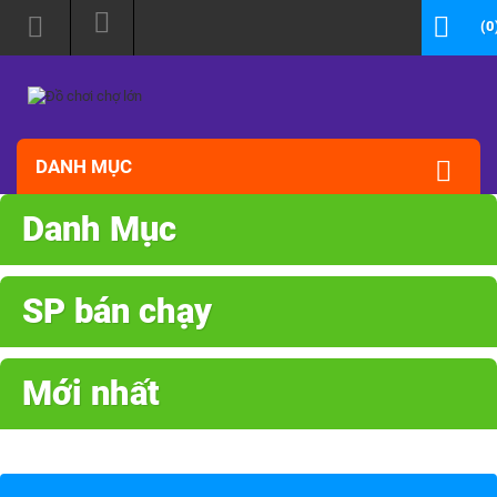
(0
DANH MỤC
Danh Mục
SP bán chạy
Mới nhất