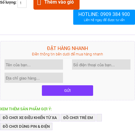
Thêm vào giỏ
Số lượng:
HOTLINE:
0909 384 900
Liên hệ ngay để được tư vấn
ĐẶT HÀNG NHANH
Điền thông tin bên dưới để mua hàng nhanh
GỬI
XEM THÊM SẢN PHẨM GỢI Ý:
ĐỒ CHƠI XE ĐIỀU KHIỂN TỪ XA
ĐỒ CHƠI TRẺ EM
ĐỒ CHƠI DÙNG PIN & ĐIỆN